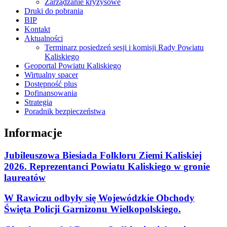
Zarządzanie kryzysowe
Druki do pobrania
BIP
Kontakt
Aktualności
Terminarz posiedzeń sesji i komisji Rady Powiatu
Kaliskiego
Geoportal Powiatu Kaliskiego
Wirtualny spacer
Dostępność plus
Dofinansowania
Strategia
Poradnik bezpieczeństwa
Informacje
Jubileuszowa Biesiada Folkloru Ziemi Kaliskiej
2026. Reprezentanci Powiatu Kaliskiego w gronie
laureatów
W Rawiczu odbyły się Wojewódzkie Obchody
Święta Policji Garnizonu Wielkopolskiego.