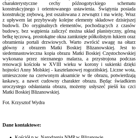
charakterystyczne cechy późnogotyckiego schematu
konstrukcyjnego i orientowanego ustawienia. Świątynia posiada
konstrukcję zrębową, jest oszalowana z zewnątrz i ma wieżę. Wraz
z upływem lat przybywały kolejne elementy składowe dzisiejszej
budowli. Do oryginalnych elementów, pochodzących z czasów
budowy, bez wątpienia zaliczyć można układ planistyczny, górną
belkę tęczową, prostokątne okna zamknięte półkolistym łukiem oraz
obramienia portali drzwiowych. Warto zwrócić uwagę na ołtarz
główny z obrazem Matki Boskiej Blizanowskiej. Jest to
siedemnastowieczna kopia obrazu Matki Boskiej Częstochowskiej
wykonana przez nieznanego malarza, a przystrojona podczas
renowacji kościoła w XVIII wieku w korony i sukienki dzięki
hojności Anny Molskiej - kasztelanowej rogozińskiej. Liczne wota,
umieszczone na czerwonym aksamicie w tle obrazu, potwierdzają
łaskawy, a nawet cudowny charakter obrazu. Będąc świadkiem
uroczystego odsłaniania obrazu, możemy usłyszeć pieśń ku czci
Matki Boskiej Blizanowskiej.
Fot. Krzysztof Wydra
Dane kontaktowe:
Kościół p.w. Narodzenia NMP w Blizanowie