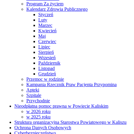
Program Za życiem
Kalendarz Zdrowia Publicznego
Styczeń
Luty
Marzec
Kwiecień
Maj
Czerwiec
Lipiec
Sierpień
Wrzesień
Październik
Listopad
Grudzień
Przemoc w rodzinie
Kampania Rzecznik Praw Pacjenta Przypomina
Apteki
Szpitale
Przychodnie
Nieodpłatna pomoc prawna w Powiecie Kaliskim
w 2026 roku
w 2025 roku
Struktura organizacyjna Starostwa Powiatowego w Kaliszu
Ochrona Danych Osobowych
Cyberbezpieczeństwo