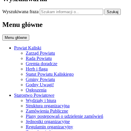
Wyszukiwana fraza
Szukaj
Menu główne
Menu główne
Powiat Kaliski
Zarząd Powiatu
Rada Powiatu
Gremia doradcze
Herb i flaga
Statut Powiatu Kaliskiego
Gminy Powiatu
Godny Uwagi!
Ogłoszenia
Starostwo Powiatowe
Wydziały i biura
Struktura organizacyjna
Zamówienia Publiczne
Plany postępowań o udzielenie zamówień
Jednostki organizacyjne
Regulamin organizacyjny