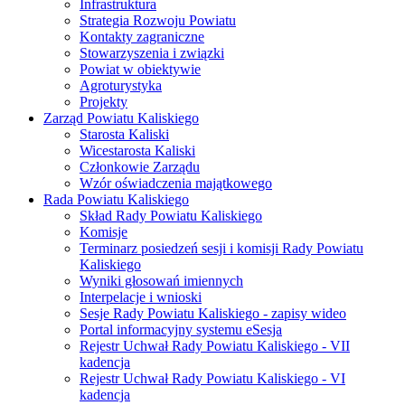
Infrastruktura
Strategia Rozwoju Powiatu
Kontakty zagraniczne
Stowarzyszenia i związki
Powiat w obiektywie
Agroturystyka
Projekty
Zarząd Powiatu Kaliskiego
Starosta Kaliski
Wicestarosta Kaliski
Członkowie Zarządu
Wzór oświadczenia majątkowego
Rada Powiatu Kaliskiego
Skład Rady Powiatu Kaliskiego
Komisje
Terminarz posiedzeń sesji i komisji Rady Powiatu
Kaliskiego
Wyniki głosowań imiennych
Interpelacje i wnioski
Sesje Rady Powiatu Kaliskiego - zapisy wideo
Portal informacyjny systemu eSesja
Rejestr Uchwał Rady Powiatu Kaliskiego - VII
kadencja
Rejestr Uchwał Rady Powiatu Kaliskiego - VI
kadencja