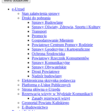
Menu dodatkowe
e-Urząd
Stan załatwienia sprawy
Druki do pobrania
Sprawy Budowlane
Sprawy Oświaty, Zdrowia, Sportu i Kultury
Transport
Promocja
Gospodarowanie Mieniem
Powiatowe Centrum Pomocy Rodzinie
Sprawy Geodezyjne i Kartograficzne
Ochrona Środowiska
Powiatowy Rzecznik Konsumentów
Sprawy Komunikacyjne
Sprawy Obywatelskie
Drogi Powiatowe
Nadzór budowlany
Elektroniczna skrzynka podawcza
Platforma e-Usług Publicznych
Strona główna e-Urzędu
Rezerwacja wizyty w Wydziale Komunikacji
Zasady rezerwacji wizyt
Geoportal Powiatu Kaliskiego
E-Budownictwo