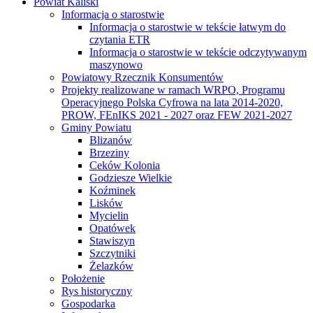
Powiat Kaliski
Informacja o starostwie
Informacja o starostwie w tekście łatwym do
czytania ETR
Informacja o starostwie w tekście odczytywanym
maszynowo
Powiatowy Rzecznik Konsumentów
Projekty realizowane w ramach WRPO, Programu
Operacyjnego Polska Cyfrowa na lata 2014-2020,
PROW, FEnIKS 2021 - 2027 oraz FEW 2021-2027
Gminy Powiatu
Blizanów
Brzeziny
Ceków Kolonia
Godziesze Wielkie
Koźminek
Lisków
Mycielin
Opatówek
Stawiszyn
Szczytniki
Żelazków
Położenie
Rys historyczny
Gospodarka