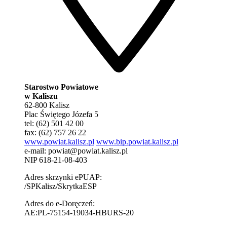
Starostwo Powiatowe
w Kaliszu
62-800 Kalisz
Plac Świętego Józefa 5
tel: (62) 501 42 00
fax: (62) 757 26 22
www.powiat.kalisz.pl
www.bip.powiat.kalisz.pl
e-mail:
powiat@powiat.kalisz.pl
NIP 618-21-08-403
Adres skrzynki ePUAP:
/SPKalisz/SkrytkaESP
Adres do e-Doręczeń:
AE:PL-75154-19034-HBURS-20