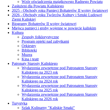
Wzór oświadczenia majątkowego Radnego Powiatu
Zasłużeni dla Powiatu Kaliskiego
2025 - Obchody roku Pamięci Bohaterów II wojny światowej
2026 - Obchody roku Twórców Kultury i Sztuki Ludowej
Ziemi Kaliskiej
Biogramy Bohaterów II wojny światowej
Miejsca pamięci i groby wojenne w powiecie kaliskim
Kultura
Zespoły folklorystyczne
Program opieki nad zabytkami
Orkiestry
Biblioteki
Muzea
Kina i teatr
Patronaty Starosty Kaliskiego
Wydarzenia zewnętrzne pod Patronatem Starosty
Kaliskiego na 2023 rok
Wydarzenia zewnętrzne pod Patronatem Starosty
Kaliskiego na 2024 rok
Wydarzenia zewnętrzne pod Patronatem Starosty
Kaliskiego na 2025 rok
Wydarzenia zewnętrzne pod Patronatem Starosty
Kaliskiego na 2026 rok
Turystyka
Szlak Kulinarny "Kaliskie Smaki"