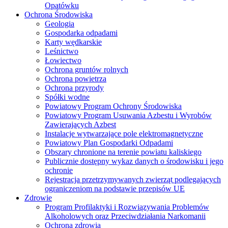
Opatówku
Ochrona Środowiska
Geologia
Gospodarka odpadami
Karty wędkarskie
Leśnictwo
Łowiectwo
Ochrona gruntów rolnych
Ochrona powietrza
Ochrona przyrody
Spółki wodne
Powiatowy Program Ochrony Środowiska
Powiatowy Program Usuwania Azbestu i Wyrobów
Zawierających Azbest
Instalacje wytwarzające pole elektromagnetyczne
Powiatowy Plan Gospodarki Odpadami
Obszary chronione na terenie powiatu kaliskiego
Publicznie dostępny wykaz danych o środowisku i jego
ochronie
Rejestracja przetrzymywanych zwierząt podlegających
ograniczeniom na podstawie przepisów UE
Zdrowie
Program Profilaktyki i Rozwiązywania Problemów
Alkoholowych oraz Przeciwdziałania Narkomanii
Ochrona zdrowia