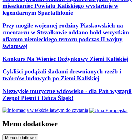
mieszkaniec Powiatu Kaliskiego wystartuje w
legendarnym Spartathlonie
Przy mogile wojennej rodziny Piaskowskich na
cmentarzu w Strzałkowie oddano hołd wszystkim
ofiarom niemieckiego terroru podczas II wojny
światowej
Konkurs Na Wieniec Dożynkowy Ziemi Kaliskiej
Cykliści podążali śladami drewnianych rzeźb i
twórców ludowych po Ziemi Kaliskiej
Niezwykłe muzyczne widowisko - dla Pań wystąpił
Zespół Pieśni i Tańca Śląsk!
Menu dodatkowe
Menu dodatkowe