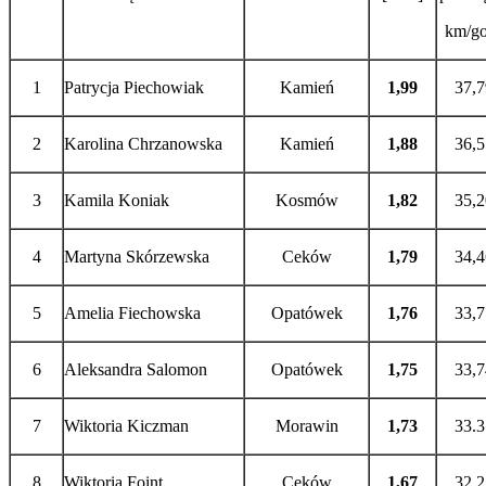
km/go
1
Patrycja Piechowiak
Kamień
1,99
37,7
2
Karolina Chrzanowska
Kamień
1,88
36,5
3
Kamila Koniak
Kosmów
1,82
35,2
4
Martyna Skórzewska
Ceków
1,79
34,4
5
Amelia Fiechowska
Opatówek
1,76
33,7
6
Aleksandra Salomon
Opatówek
1,75
33,7
7
Wiktoria Kiczman
Morawin
1,73
33.3
8
Wiktoria Foint
Ceków
1,67
32,2