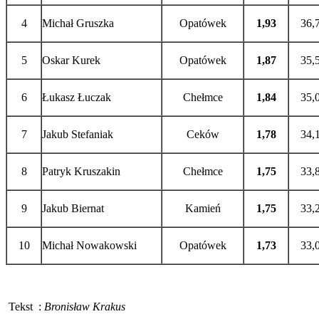
4
Michał Gruszka
Opatówek
1,93
36,
5
Oskar Kurek
Opatówek
1,87
35,
6
Łukasz Łuczak
Chełmce
1,84
35,
7
Jakub Stefaniak
Ceków
1,78
34,
8
Patryk Kruszakin
Chełmce
1,75
33,
9
Jakub Biernat
Kamień
1,75
33,
10
Michał Nowakowski
Opatówek
1,73
33,
Tekst :
Bronisław Krakus