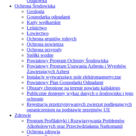
Opatówku
Ochrona Środowiska
Geologia
Gospodarka odpadami
Karty wędkarskie
Leśnictwo
Łowiectwo
Ochrona gruntów rolnych
Ochrona powietrza
Ochrona przyrody
Spółki wodne
Powiatowy Program Ochrony Środowiska
Powiatowy Program Usuwania Azbestu i Wyrobów
Zawierających Azbest
Instalacje wytwarzające pole elektromagnetyczne
Powiatowy Plan Gospodarki Odpadami
Obszary chronione na terenie powiatu kaliskiego
Publicznie dostępny wykaz danych o środowisku i jego
ochronie
Rejestracja przetrzymywanych zwierząt podlegających
ograniczeniom na podstawie przepisów UE
Zdrowie
Program Profilaktyki i Rozwiązywania Problemów
Alkoholowych oraz Przeciwdziałania Narkomanii
Ochrona zdrowia