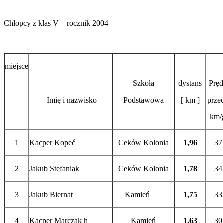
Chłopcy z klas V – rocznik 2004
miejsce
Szkoła
dystans
Pręd
Imię i nazwisko
Podstawowa
[ km ]
przec
km/g
1
Kacper Kopeć
Ceków Kolonia
1,96
37
2
Jakub Stefaniak
Ceków Kolonia
1,78
34
3
Jakub Biernat
Kamień
1,75
33
4
Kacper Marczak h
Kamień
1,63
30