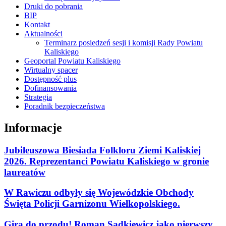
Druki do pobrania
BIP
Kontakt
Aktualności
Terminarz posiedzeń sesji i komisji Rady Powiatu
Kaliskiego
Geoportal Powiatu Kaliskiego
Wirtualny spacer
Dostępność plus
Dofinansowania
Strategia
Poradnik bezpieczeństwa
Informacje
Jubileuszowa Biesiada Folkloru Ziemi Kaliskiej
2026. Reprezentanci Powiatu Kaliskiego w gronie
laureatów
W Rawiczu odbyły się Wojewódzkie Obchody
Święta Policji Garnizonu Wielkopolskiego.
Gira do przodu! Roman Sądkiewicz jako pierwszy