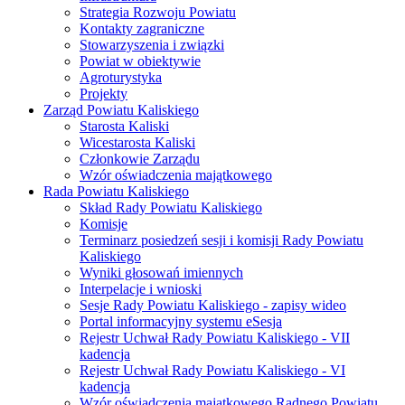
Strategia Rozwoju Powiatu
Kontakty zagraniczne
Stowarzyszenia i związki
Powiat w obiektywie
Agroturystyka
Projekty
Zarząd Powiatu Kaliskiego
Starosta Kaliski
Wicestarosta Kaliski
Członkowie Zarządu
Wzór oświadczenia majątkowego
Rada Powiatu Kaliskiego
Skład Rady Powiatu Kaliskiego
Komisje
Terminarz posiedzeń sesji i komisji Rady Powiatu
Kaliskiego
Wyniki głosowań imiennych
Interpelacje i wnioski
Sesje Rady Powiatu Kaliskiego - zapisy wideo
Portal informacyjny systemu eSesja
Rejestr Uchwał Rady Powiatu Kaliskiego - VII
kadencja
Rejestr Uchwał Rady Powiatu Kaliskiego - VI
kadencja
Wzór oświadczenia majątkowego Radnego Powiatu