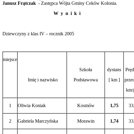
Janusz Frątczak
- Zastępca Wójta Gminy Ceków Kolonia.
W y n i k i
Dziewczyny z klas IV – rocznik 2005
miejsce
Szkoła
dystans
Pręd
Imię i nazwisko
Podstawowa
[ km ]
przec
km/g
1
Oliwia Koniak
Kosmów
1,75
33
2
Gabriela Marczyńska
Morawin
1,74
33