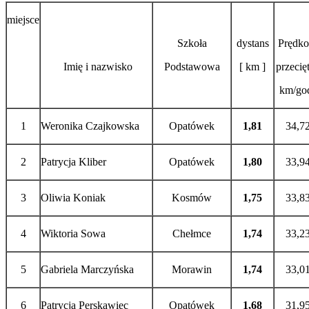
miejsce
Szkoła
dystans
Prędko
Imię i nazwisko
Podstawowa
[ km ]
przecię
km/god
1
Weronika Czajkowska
Opatówek
1,81
34,7
2
Patrycja Kliber
Opatówek
1,80
33,9
3
Oliwia Koniak
Kosmów
1,75
33,8
4
Wiktoria Sowa
Chełmce
1,74
33,2
5
Gabriela Marczyńska
Morawin
1,74
33,0
6
Patrycja Perskawiec
Opatówek
1,68
31,9