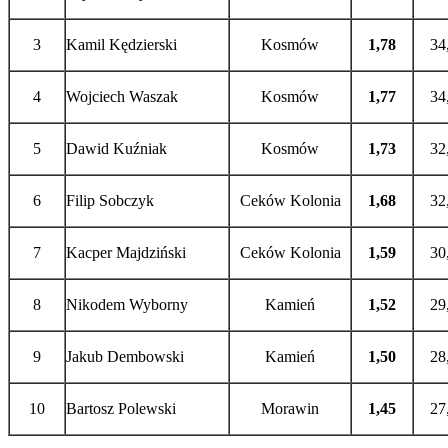
3
Kamil Kędzierski
Kosmów
1,78
34
4
Wojciech Waszak
Kosmów
1,77
34
5
Dawid Kuźniak
Kosmów
1,73
32
6
Filip Sobczyk
Ceków Kolonia
1,68
32
7
Kacper Majdziński
Ceków Kolonia
1,59
30
8
Nikodem Wyborny
Kamień
1,52
29
9
Jakub Dembowski
Kamień
1,50
28
10
Bartosz Polewski
Morawin
1,45
27