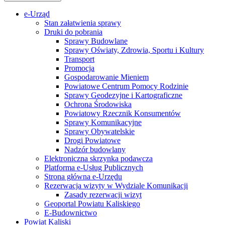
e-Urząd
Stan załatwienia sprawy
Druki do pobrania
Sprawy Budowlane
Sprawy Oświaty, Zdrowia, Sportu i Kultury
Transport
Promocja
Gospodarowanie Mieniem
Powiatowe Centrum Pomocy Rodzinie
Sprawy Geodezyjne i Kartograficzne
Ochrona Środowiska
Powiatowy Rzecznik Konsumentów
Sprawy Komunikacyjne
Sprawy Obywatelskie
Drogi Powiatowe
Nadzór budowlany
Elektroniczna skrzynka podawcza
Platforma e-Usług Publicznych
Strona główna e-Urzędu
Rezerwacja wizyty w Wydziale Komunikacji
Zasady rezerwacji wizyt
Geoportal Powiatu Kaliskiego
E-Budownictwo
Powiat Kaliski