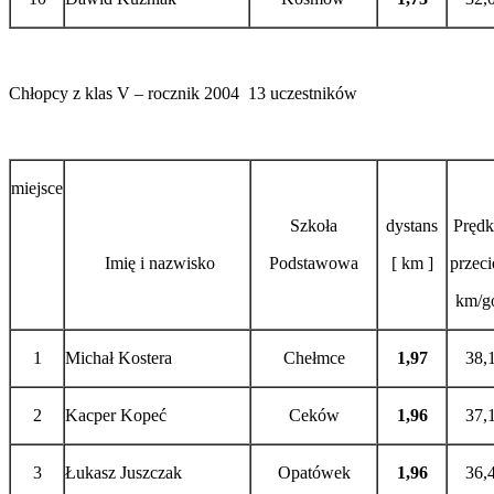
Chłopcy z klas V – rocznik 2004 13 uczestników
miejsce
Szkoła
dystans
Prędk
Imię i nazwisko
Podstawowa
[ km ]
przeci
km/go
1
Michał Kostera
Chełmce
1,97
38,
2
Kacper Kopeć
Ceków
1,96
37,
3
Łukasz Juszczak
Opatówek
1,96
36,