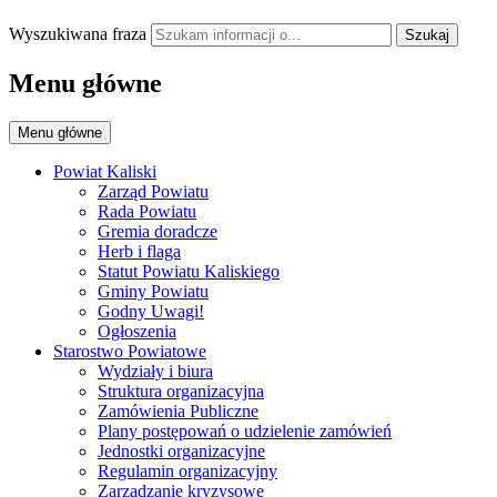
Wyszukiwana fraza
Szukaj
Menu główne
Menu główne
Powiat Kaliski
Zarząd Powiatu
Rada Powiatu
Gremia doradcze
Herb i flaga
Statut Powiatu Kaliskiego
Gminy Powiatu
Godny Uwagi!
Ogłoszenia
Starostwo Powiatowe
Wydziały i biura
Struktura organizacyjna
Zamówienia Publiczne
Plany postępowań o udzielenie zamówień
Jednostki organizacyjne
Regulamin organizacyjny
Zarządzanie kryzysowe