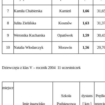
7
Kamila Chabierska
Kamień
1,66
31,6
8
Julita Zielińska
Kosmów
1,63
31,3
9
Weronika Kucharska
Opatówek
1,59
30,4
10
Natalia Włodarczyk
Morawin
1,56
29,7
Dziewczęta z klas V – rocznik 2004 11 uczestniczek
miejsce
Szkoła
dystans
Prędk
Imię inazwisko
Podstawowa
[ km ]
przeci