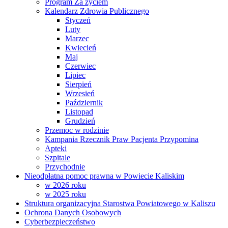
Program Za życiem
Kalendarz Zdrowia Publicznego
Styczeń
Luty
Marzec
Kwiecień
Maj
Czerwiec
Lipiec
Sierpień
Wrzesień
Październik
Listopad
Grudzień
Przemoc w rodzinie
Kampania Rzecznik Praw Pacjenta Przypomina
Apteki
Szpitale
Przychodnie
Nieodpłatna pomoc prawna w Powiecie Kaliskim
w 2026 roku
w 2025 roku
Struktura organizacyjna Starostwa Powiatowego w Kaliszu
Ochrona Danych Osobowych
Cyberbezpieczeństwo