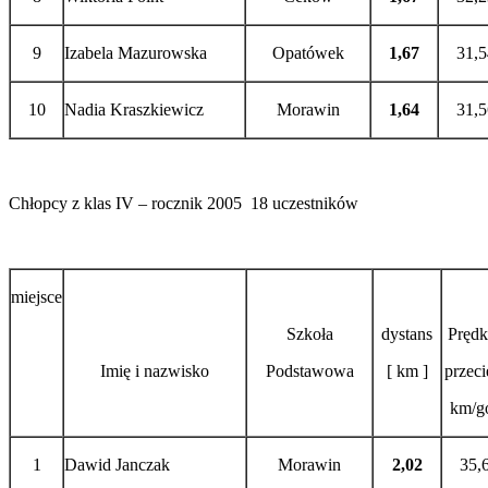
9
Izabela Mazurowska
Opatówek
1,67
31,5
10
Nadia Kraszkiewicz
Morawin
1,64
31,5
Chłopcy z klas IV – rocznik 2005 18 uczestników
miejsce
Szkoła
dystans
Prędk
Imię i nazwisko
Podstawowa
[ km ]
przeci
km/go
1
Dawid Janczak
Morawin
2,02
35,