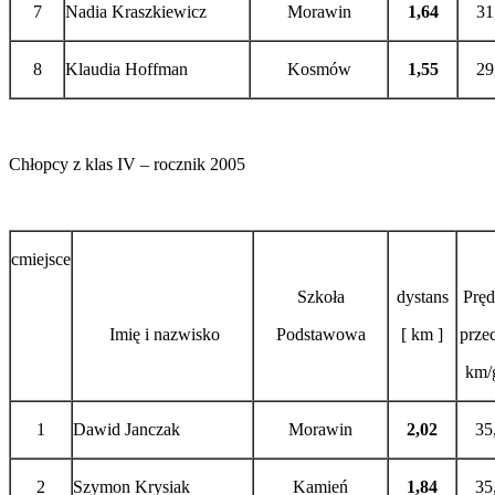
7
Nadia Kraszkiewicz
Morawin
1,64
31
8
Klaudia Hoffman
Kosmów
1,55
29
Chłopcy z klas IV – rocznik 2005
cmiejsce
Szkoła
dystans
Pręd
Imię i nazwisko
Podstawowa
[ km ]
przec
km/g
1
Dawid Janczak
Morawin
2,02
35
2
Szymon Krysiak
Kamień
1,84
35