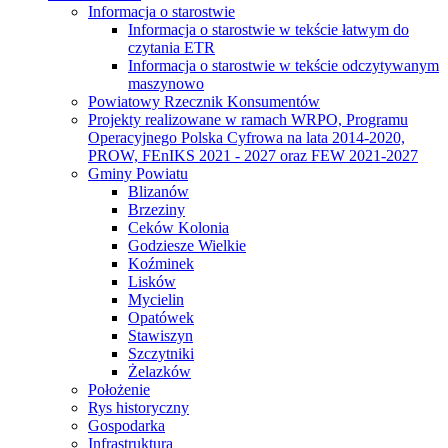
Informacja o starostwie
Informacja o starostwie w tekście łatwym do
czytania ETR
Informacja o starostwie w tekście odczytywanym
maszynowo
Powiatowy Rzecznik Konsumentów
Projekty realizowane w ramach WRPO, Programu
Operacyjnego Polska Cyfrowa na lata 2014-2020,
PROW, FEnIKS 2021 - 2027 oraz FEW 2021-2027
Gminy Powiatu
Blizanów
Brzeziny
Ceków Kolonia
Godziesze Wielkie
Koźminek
Lisków
Mycielin
Opatówek
Stawiszyn
Szczytniki
Żelazków
Położenie
Rys historyczny
Gospodarka
Infrastruktura