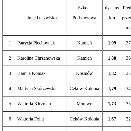
Szkoła
dystans
Prę
Imię i nazwisko
Podstawowa
[ km ]
prze
km/
1
Patrycja Piechowiak
Kamień
1,99
37
2
Karolina Chrzanowska
Kamień
1,88
36
3
Kamila Koniak
Kosmów
1,82
35
4
Martyna Skórzewska
Ceków Kolonia
1,79
34
5
Wiktoria Kiczman
Morawn
1,73
33
6
Wiktoria Foint
Ceków Kolonia
1,67
32