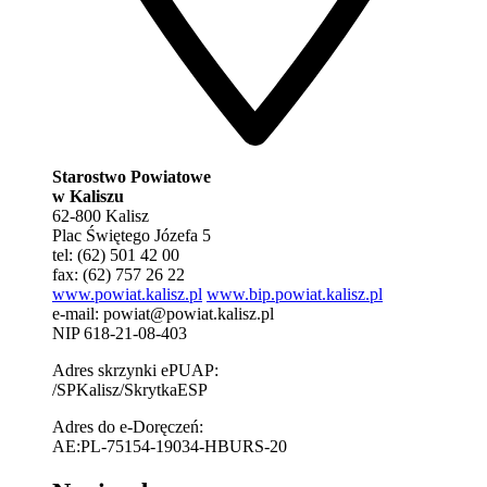
Starostwo Powiatowe
w Kaliszu
62-800 Kalisz
Plac Świętego Józefa 5
tel: (62) 501 42 00
fax: (62) 757 26 22
www.powiat.kalisz.pl
www.bip.powiat.kalisz.pl
e-mail:
powiat@powiat.kalisz.pl
NIP 618-21-08-403
Adres skrzynki ePUAP:
/SPKalisz/SkrytkaESP
Adres do e-Doręczeń:
AE:PL-75154-19034-HBURS-20