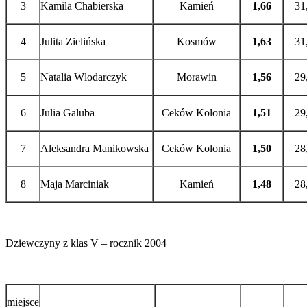
3
Kamila Chabierska
Kamień
1,66
31
4
Julita Zielińska
Kosmów
1,63
31
5
Natalia Wlodarczyk
Morawin
1,56
29
6
Julia Galuba
Ceków Kolonia
1,51
29
7
Aleksandra Manikowska
Ceków Kolonia
1,50
28
8
Maja Marciniak
Kamień
1,48
28
Dziewczyny z klas V – rocznik 2004
miejsce