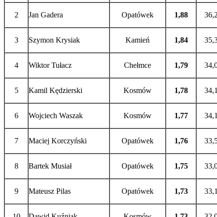
2
Jan Gadera
Opatówek
1,88
36,
3
Szymon Krysiak
Kamień
1,84
35,
4
Wiktor Tułacz
Chełmce
1,79
34,
5
Kamil Kędzierski
Kosmów
1,78
34,
6
Wojciech Waszak
Kosmów
1,77
34,
7
Maciej Korczyński
Opatówek
1,76
33,
8
Bartek Musiał
Opatówek
1,75
33,
9
Mateusz Pilas
Opatówek
1,73
33,
10
Dawid Kuźniak
Kosmów
1,73
32,