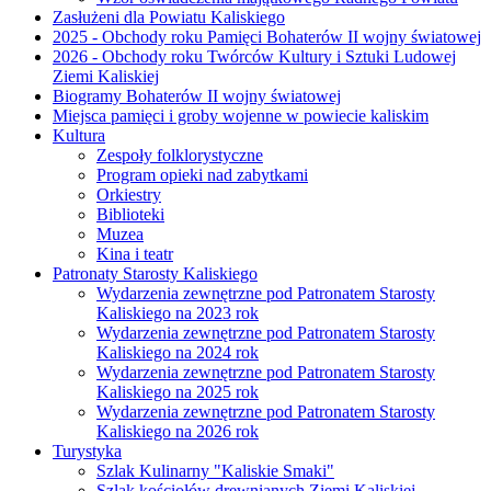
Zasłużeni dla Powiatu Kaliskiego
2025 - Obchody roku Pamięci Bohaterów II wojny światowej
2026 - Obchody roku Twórców Kultury i Sztuki Ludowej
Ziemi Kaliskiej
Biogramy Bohaterów II wojny światowej
Miejsca pamięci i groby wojenne w powiecie kaliskim
Kultura
Zespoły folklorystyczne
Program opieki nad zabytkami
Orkiestry
Biblioteki
Muzea
Kina i teatr
Patronaty Starosty Kaliskiego
Wydarzenia zewnętrzne pod Patronatem Starosty
Kaliskiego na 2023 rok
Wydarzenia zewnętrzne pod Patronatem Starosty
Kaliskiego na 2024 rok
Wydarzenia zewnętrzne pod Patronatem Starosty
Kaliskiego na 2025 rok
Wydarzenia zewnętrzne pod Patronatem Starosty
Kaliskiego na 2026 rok
Turystyka
Szlak Kulinarny "Kaliskie Smaki"
Szlak kościołów drewnianych Ziemi Kaliskiej