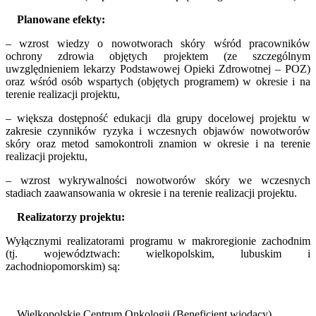
Planowane efekty:
– wzrost wiedzy o nowotworach skóry wśród pracowników
ochrony zdrowia objętych projektem (ze szczególnym
uwzględnieniem lekarzy Podstawowej Opieki Zdrowotnej – POZ)
oraz wśród osób wspartych (objętych programem) w okresie i na
terenie realizacji projektu,
– większa dostępność edukacji dla grupy docelowej projektu w
zakresie czynników ryzyka i wczesnych objawów nowotworów
skóry oraz metod samokontroli znamion w okresie i na terenie
realizacji projektu,
– wzrost wykrywalności nowotworów skóry we wczesnych
stadiach zaawansowania w okresie i na terenie realizacji projektu.
Realizatorzy projektu:
Wyłącznymi realizatorami programu w makroregionie zachodnim
(tj. województwach: wielkopolskim, lubuskim i
zachodniopomorskim) są:
Wielkopolskie Centrum Onkologii (Beneficjent wiodący)