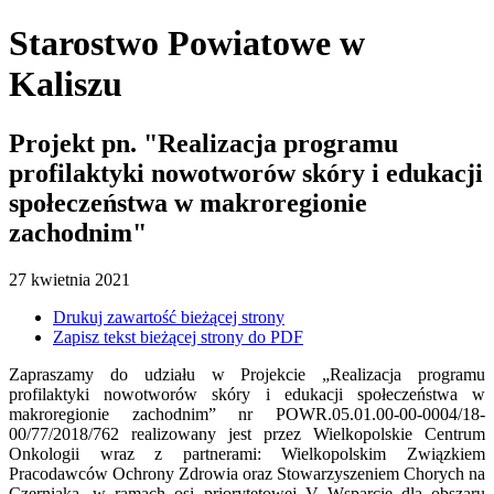
Starostwo Powiatowe
w
Kaliszu
Projekt pn. "Realizacja programu
profilaktyki nowotworów skóry i edukacji
społeczeństwa w makroregionie
zachodnim"
27
kwietnia
2021
Drukuj zawartość bieżącej strony
Zapisz tekst bieżącej strony do PDF
Zapraszamy do udziału w Projekcie „Realizacja programu
profilaktyki nowotworów skóry i edukacji społeczeństwa w
makroregionie zachodnim” nr POWR.05.01.00-00-0004/18-
00/77/2018/762 realizowany jest przez Wielkopolskie Centrum
Onkologii wraz z partnerami: Wielkopolskim Związkiem
Pracodawców Ochrony Zdrowia oraz Stowarzyszeniem Chorych na
Czerniaka, w ramach osi priorytetowej V Wsparcie dla obszaru