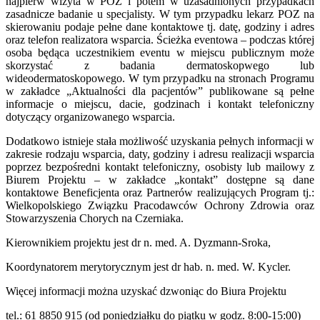
najpierw wizyta w POZ i potem w uzasadnionych przypadkach
zasadnicze badanie u specjalisty. W tym przypadku lekarz POZ na
skierowaniu podaje pełne dane kontaktowe tj. datę, godziny i adres
oraz telefon realizatora wsparcia. Ścieżka eventowa – podczas której
osoba będąca uczestnikiem eventu w miejscu publicznym może
skorzystać z badania dermatoskopwego lub
wideodermatoskopowego. W tym przypadku na stronach Programu
w zakładce „Aktualności dla pacjentów” publikowane są pełne
informacje o miejscu, dacie, godzinach i kontakt telefoniczny
dotyczący organizowanego wsparcia.
Dodatkowo istnieje stała możliwość uzyskania pełnych informacji w
zakresie rodzaju wsparcia, daty, godziny i adresu realizacji wsparcia
poprzez bezpośredni kontakt telefoniczny, osobisty lub mailowy z
Biurem Projektu – w zakładce „kontakt” dostępne są dane
kontaktowe Beneficjenta oraz Partnerów realizujących Program tj.:
Wielkopolskiego Związku Pracodawców Ochrony Zdrowia oraz
Stowarzyszenia Chorych na Czerniaka.
Kierownikiem projektu jest dr n. med. A. Dyzmann-Sroka,
Koordynatorem merytorycznym jest dr hab. n. med. W. Kycler.
Więcej informacji można uzyskać dzwoniąc do Biura Projektu
tel.: 61 8850 915 (od poniedziałku do piątku w godz. 8:00-15:00)