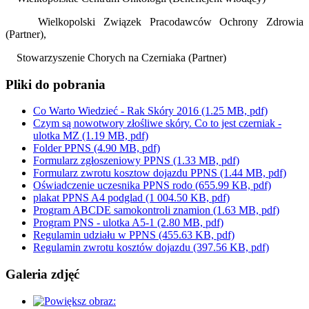
Wielkopolski Związek Pracodawców Ochrony Zdrowia
(Partner),
Stowarzyszenie Chorych na Czerniaka (Partner)
Pliki do pobrania
Co Warto Wiedzieć - Rak Skóry 2016
(1.25 MB, pdf)
Czym są nowotwory złośliwe skóry. Co to jest czerniak -
ulotka MZ
(1.19 MB, pdf)
Folder PPNS
(4.90 MB, pdf)
Formularz zgłoszeniowy PPNS
(1.33 MB, pdf)
Formularz zwrotu kosztow dojazdu PPNS
(1.44 MB, pdf)
Oświadczenie uczesnika PPNS rodo
(655.99 KB, pdf)
plakat PPNS A4 podglad
(1 004.50 KB, pdf)
Program ABCDE samokontroli znamion
(1.63 MB, pdf)
Program PNS - ulotka A5-1
(2.80 MB, pdf)
Regulamin udziału w PPNS
(455.63 KB, pdf)
Regulamin zwrotu kosztów dojazdu
(397.56 KB, pdf)
Galeria zdjęć