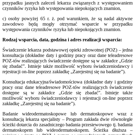
przypadku jasnych zaleceń lekarza związanych z występowaniem
czynników ryzyka lub występowania niepokojących znamion,
c) osoby powyżej 65 r. ż. pod warunkiem, że są nadal aktywne
zawodowo będą mogły otrzymać wsparcie w przypadku
występowania czynników ryzyka lub niepokojących znamion.
Rodzaj wsparcia, data, godzina i adres realizacji wsparcia:
Świadczenie lekarza podstawowej opieki zdrowotnej (POZ) – jedna
konsultacja (dokładne daty i godziny pracy oraz dane teleadresowe
POZ-tów realizujących świadczenie dostępne są w zakładce „Gdzie
się zbadać”. Istnieje także możliwość wyboru świadczeniodawcy i
rejestracji on-line poprzez zakładkę „Zarejestruj się na badanie”).
Konsultacja edukacyjna/świadomościowa (dokładne daty i godziny
pracy oraz dane teleadresowe POZ-tów realizujących świadczenie
dostępne są w zakładce „Gdzie się zbadać”. Istnieje także
możliwość wyboru świadczeniodawcy i rejestracji on-line poprzez
zakładkę „Zarejestruj się na badanie”).
Badanie wideodermatoskopowe lub dermatoskopowe wraz z
konsultacją lekarza specjalisty – Program zakłada dwie równoległe
ścieżki dotarcia do zasadniczego badania przesiewowego tj. badania
dermatoskopem lub wideodermatoskopem. Ścieżka dłuższa –