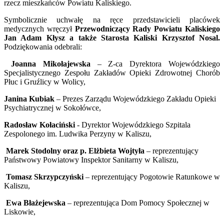
rzecz mieszkańców Powiatu Kaliskiego.
Symbolicznie uchwałę na ręce przedstawicieli placówek
medycznych wręczył
Przewodniczący Rady Powiatu Kaliskiego
Jan Adam Kłysz a także Starosta Kaliski Krzysztof Nosal.
Podziękowania odebrali:
Joanna Mikołajewska
– Z-ca Dyrektora Wojewódzkiego
Specjalistycznego Zespołu Zakładów Opieki Zdrowotnej Chorób
Płuc i Gruźlicy w Wolicy,
Janina Kubiak
– Prezes Zarządu Wojewódzkiego Zakładu Opieki
Psychiatrycznej w Sokołówce,
Radosław Kołaciński
- Dyrektor Wojewódzkiego Szpitala
Zespolonego im. Ludwika Perzyny w Kaliszu,
Marek Stodolny oraz p. Elżbieta Wojtyła
– reprezentujący
Państwowy Powiatowy Inspektor Sanitarny w Kaliszu,
Tomasz Skrzypczyński
– reprezentujący Pogotowie Ratunkowe w
Kaliszu,
Ewa Błażejewska
– reprezentująca Dom Pomocy Społecznej w
Liskowie,