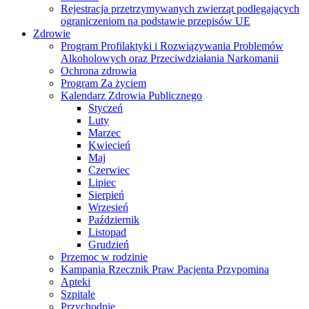
Rejestracja przetrzymywanych zwierząt podlegających
ograniczeniom na podstawie przepisów UE
Zdrowie
Program Profilaktyki i Rozwiązywania Problemów
Alkoholowych oraz Przeciwdziałania Narkomanii
Ochrona zdrowia
Program Za życiem
Kalendarz Zdrowia Publicznego
Styczeń
Luty
Marzec
Kwiecień
Maj
Czerwiec
Lipiec
Sierpień
Wrzesień
Październik
Listopad
Grudzień
Przemoc w rodzinie
Kampania Rzecznik Praw Pacjenta Przypomina
Apteki
Szpitale
Przychodnie