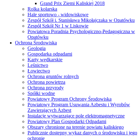
Grand Prix Ziemi Kaliskiej 2018
Rolka kolarska
Hale sportowo - widowiskowe
Zespół Szkół i. Stanisława Mikołajczaka w Opatówku
Zespół Szkół Nr 1 w Liskowie
Powiatowa Poradnia Psychologiczno-Pedagogiczna w
Opatówku
Ochrona Środowiska
Geologia
Gospodarka odpadami
Karty wędkarskie
Leśnictwo
Łowiectwo
Ochrona gruntów rolnych
Ochrona powietrza
Ochrona przyrody
Spółki wodne
Powiatowy Program Ochrony Środowiska
Powiatowy Program Usuwania Azbestu i Wyrobów
Zawierających Azbest
Instalacje wytwarzające pole elektromagnetyczne
Powiatowy Plan Gospodarki Odpadami
Obszary chronione na terenie powiatu kaliskiego
Publicznie dostępny wykaz danych o środowisku i jego
ochronie