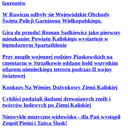
laureatów
W Rawiczu odbyły się Wojewódzkie Obchody
Święta Policji Garnizonu Wielkopolskiego.
Gira do przodu! Roman Sądkiewicz jako pierwszy
mieszkaniec Powiatu Kaliskiego wystartuje w
legendarnym Spartathlonie
Przy mogile wojennej rodziny Piaskowskich na
cmentarzu w Strzałkowie oddano hołd wszystkim
ofiarom niemieckiego terroru podczas II wojny
światowej
Konkurs Na Wieniec Dożynkowy Ziemi Kaliskiej
Cykliści podążali śladami drewnianych rzeźb i
twórców ludowych po Ziemi Kaliskiej
Niezwykłe muzyczne widowisko - dla Pań wystąpił
Zespół Pieśni i Tańca Śląsk!