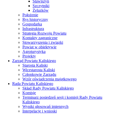
Stawiszyn
Szczytniki
Żelazków
Położenie
Rys historyczny
Gospodarka
Infrastruktura
Strategia Rozwoju Powiatu
Kontakty zagraniczne
Stowarzyszenia i związki
Powiat w obiektywie
Agroturystyka
Projekty
Zarząd Powiatu Kaliskiego
Starosta Kaliski
Wicestarosta Kaliski
Członkowie Zarządu
Wzór oświadczenia majątkowego
Rada Powiatu Kaliskiego
Skład Rady Powiatu Kaliskiego
Komisje
Terminarz posiedzeń sesji i komisji Rady Powiatu
Kaliskiego
Wyniki głosowań imiennych
Interpelacje i wnioski