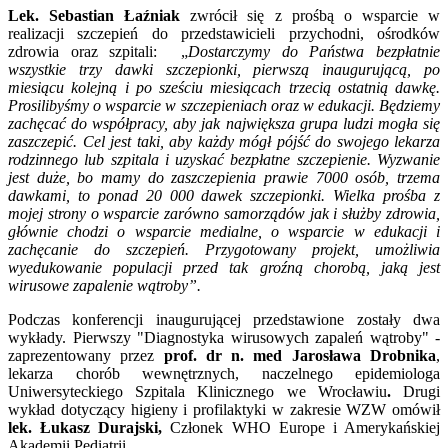
Lek. Sebastian Łaźniak
zwrócił się z prośbą o wsparcie w
realizacji szczepień do przedstawicieli przychodni, ośrodków
zdrowia oraz szpitali: „
Dostarczymy do Państwa bezpłatnie
wszystkie trzy dawki szczepionki, pierwszą inaugurującą, po
miesiącu kolejną i po sześciu miesiącach trzecią ostatnią dawkę.
Prosilibyśmy o wsparcie w szczepieniach oraz w edukacji. Będziemy
zachęcać do współpracy, aby jak największa grupa ludzi mogła się
zaszczepić. Cel jest taki, aby każdy mógł pójść do swojego lekarza
rodzinnego lub szpitala i uzyskać bezpłatne szczepienie. Wyzwanie
jest duże, bo mamy do zaszczepienia prawie 7000 osób, trzema
dawkami, to ponad 20 000 dawek szczepionki. Wielka prośba z
mojej strony o wsparcie zarówno samorządów jak i służby zdrowia,
głównie chodzi o wsparcie medialne, o wsparcie w edukacji i
zachęcanie do szczepień. Przygotowany projekt, umożliwia
wyedukowanie populacji przed tak groźną chorobą, jaką jest
wirusowe zapalenie wątroby”.
Podczas konferencji inaugurującej przedstawione zostały dwa
wykłady. Pierwszy "Diagnostyka wirusowych zapaleń wątroby" -
zaprezentowany przez
prof. dr n. med Jarosława Drobnika
,
lekarza chorób wewnętrznych, naczelnego epidemiologa
Uniwersyteckiego Szpitala Klinicznego we Wrocławiu
.
Drugi
wykład dotyczący higieny i profilaktyki w zakresie WZW omówił
lek. Łukasz Durajski,
Członek WHO Europe i Amerykańskiej
Akademii Pediatrii
.