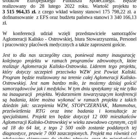
środków Europejskiego Funduszu Społecznego. Będzie
realizowany do 28 lutego 2022 roku. Wartość projektu to
3 515 964,35 zł.
z czego wkład własny stanowi 175 798,22 zł. a
dofinansowanie z EFS oraz budżetu państwa stanowi 3 340 166,13
zł.
W konferencji udział wzięli przedstawiciele samorządów
Aglomeracji Kalisko - Ostrowskiej, biura Stowarzyszenia, Personel
i pracownicy placówek medycznych a także zaproszeni goście.
Jest to dla nas szczególny czas, ponieważ mamy inaugurację
kolejnego projektu w ramach programów zdrowotnych, które
realizuje Aglomeracja Kalisko-Ostrowska. Liderem tego projektu,
który dotyczy szczepień przeciwko WZW jest Powiat Kaliski.
Program będzie realizowany na terenie całej Aglomeracji Kalisko-
Ostrowskiej. Jest nam bardzo miło, że możemy dzisiaj gościć
samorządowców jak i medyków. W tym dniu spotykamy się nie tylko
na inauguracji projektu. Wydarzeniem towarzyszącym konferencji
są badania, które można wykonać w ramach projektu z takich
dziedzin jak: szczepienia WZW, STOPCZERNIAK, Mammobus,
prześwietlenia RTG oraz inne badania i konsultacje ze
specjalistami. Projekt ten będzie dotyczył 12 000 mieszkańców
Aglomeracji Kalisko-Ostrowskiej w wieku zawodowo czynnym, czyli
od 18 do 64 lat, z tego 2 500 osób zostanie poddanych tej
diagnostyce, prawie 7 000 zaszczepionych. Projekt ma również cel
edukacyjny skierowany do służby zdrowia, oraz do mieszkańców.