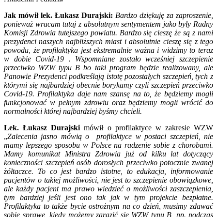
Jak mówił lek. Łukasz Durajski:
Bardzo dziękuję za zaproszenie,
ponieważ wracam tutaj z absolutnym sentymentem jako były Radny
Komisji Zdrowia tutejszego powiatu. Bardzo się cieszę że są z nami
prezydenci naszych najbliższych miast i absolutnie cieszę się z tego
powodu, że profilaktyka jest ekstremalnie ważna i widzimy to teraz
w dobie Covid-19 . Wspomniane zostało wcześniej szczepienie
przeciwko WZW typu B bo taki program będzie realizowany, ale
Panowie Prezydenci podkreślają istotę pozostałych szczepień, tych z
którymi się najbardziej obecnie borykamy czyli szczepień przeciwko
Covid-19. Profilaktyka daje nam szansę na to, że będziemy mogli
funkcjonować w pełnym zdrowiu oraz będziemy mogli wrócić do
normalności której najbardziej byśmy chcieli.
Lek. Łukasz Durajski
mówił o profilaktyce w zakresie WZW
„
Zalecenia jasno mówią o profilaktyce w postaci szczepień, nie
mamy lepszego sposobu w Polsce na radzenie sobie z chorobami.
Mamy komunikat Ministra Zdrowia już od kilku lat dotyczący
konieczności szczepień osób dorosłych przeciwko potocznie zwanej
żółtaczce. To co jest bardzo istotne, to edukacja, informowanie
pacjentów o takiej możliwości, nie jest to szczepienie obowiązkowe,
ale każdy pacjent ma prawo wiedzieć o możliwości zaszczepienia,
tym bardziej jeśli jest ono tak jak w tym projekcie bezpłatne.
Profilaktyka to także bycie ostrożnym na co dzień, musimy zdawać
sobie sprawę, kiedy możemy zarazić się WZW typu B, np. podczas