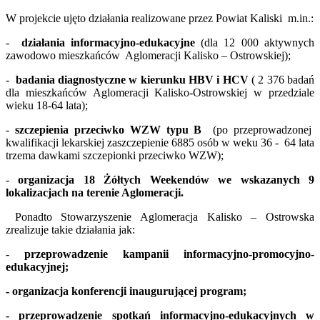
W projekcie ujęto działania realizowane przez Powiat Kaliski m.in.:
-
działania informacyjno-edukacyjne
(dla 12 000 aktywnych
zawodowo mieszkańców Aglomeracji Kalisko – Ostrowskiej);
-
badania diagnostyczne w kierunku HBV i HCV
( 2 376 badań
dla mieszkańców Aglomeracji Kalisko-Ostrowskiej w przedziale
wieku 18-64 lata);
-
szczepienia przeciwko WZW typu B
(po przeprowadzonej
kwalifikacji lekarskiej zaszczepienie 6885 osób w weku 36 - 64 lata
trzema dawkami szczepionki przeciwko WZW);
-
organizacja 18 Żółtych Weekendów we wskazanych 9
lokalizacjach na terenie Aglomeracji.
Ponadto Stowarzyszenie Aglomeracja Kalisko – Ostrowska
zrealizuje takie działania jak:
-
przeprowadzenie kampanii informacyjno-promocyjno-
edukacyjnej;
- organizacja konferencji inaugurującej program;
- przeprowadzenie spotkań informacyjno-edukacyjnych w