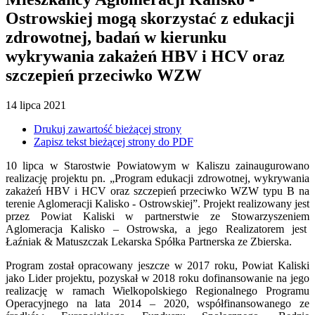
Ostrowskiej mogą skorzystać z edukacji
zdrowotnej, badań w kierunku
wykrywania zakażeń HBV i HCV oraz
szczepień przeciwko WZW
14
lipca
2021
Drukuj zawartość bieżącej strony
Zapisz tekst bieżącej strony do PDF
10 lipca w Starostwie Powiatowym w Kaliszu zainaugurowano
realizację projektu pn. „Program edukacji zdrowotnej, wykrywania
zakażeń HBV i HCV oraz szczepień przeciwko WZW typu B na
terenie Aglomeracji Kalisko - Ostrowskiej”. Projekt realizowany jest
przez Powiat Kaliski w partnerstwie ze Stowarzyszeniem
Aglomeracja Kalisko – Ostrowska, a jego Realizatorem jest
Łaźniak & Matuszczak Lekarska Spółka Partnerska ze Zbierska.
Program został opracowany jeszcze w 2017 roku, Powiat Kaliski
jako Lider projektu, pozyskał w 2018 roku dofinansowanie na jego
realizację w ramach Wielkopolskiego Regionalnego Programu
Operacyjnego na lata 2014 – 2020, współfinansowanego ze