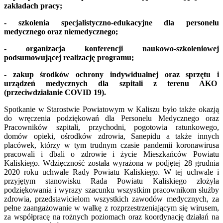
zakładach pracy;
- szkolenia specjalistyczno-edukacyjne dla personelu
medycznego oraz niemedycznego;
- organizacja konferencji naukowo-szkoleniowej
podsumowującej realizację programu;
- zakup środków ochrony indywidualnej oraz sprzętu i
urządzeń medycznych dla szpitali z terenu AKO
(przeciwdziałanie COVID 19).
Spotkanie w Starostwie Powiatowym w Kaliszu było także okazją
do wręczenia podziękowań dla Personelu Medycznego oraz
Pracowników szpitali, przychodni, pogotowia ratunkowego,
domów opieki, ośrodków zdrowia, Sanepidu a także innych
placówek, którzy w tym trudnym czasie pandemii koronawirusa
pracowali i dbali o zdrowie i życie Mieszkańców Powiatu
Kaliskiego. Wdzięczność została wyrażona w podjętej 28 grudnia
2020 roku uchwale Rady Powiatu Kaliskiego. W tej uchwale i
przyjętym stanowisku Rada Powiatu Kaliskiego złożyła
podziękowania i wyrazy szacunku wszystkim pracownikom służby
zdrowia, przedstawicielom wszystkich zawodów medycznych, za
pełne zaangażowanie w walkę z rozprzestrzeniającym się wirusem,
za współpracę na rożnych poziomach oraz koordynację działań na