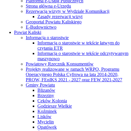
Platforma e-Usług Publicznych
Strona główna e-Urzędu
Rezerwacja wizyty w Wydziale Komunikacji
Zasady rezerwacji wizyt
Geoportal Powiatu Kaliskiego
E-Budownictwo
Powiat Kaliski
Informacja o starostwie
Informacja o starostwie w tekście łatwym do
czytania ETR
Informacja o starostwie w tekście odczytywanym
maszynowo
Powiatowy Rzecznik Konsumentów
Projekty realizowane w ramach WRPO, Programu
Operacyjnego Polska Cyfrowa na lata 2014-2020,
PROW, FEnIKS 2021 - 2027 oraz FEW 2021-2027
Gminy Powiatu
Blizanów
Brzeziny
Ceków Kolonia
Godziesze Wielkie
Koźminek
Lisków
Mycielin
Opatówek