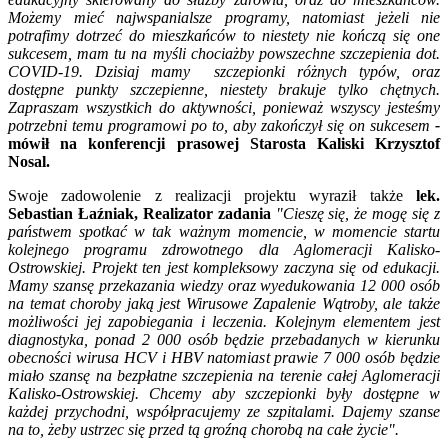
Możemy mieć najwspanialsze programy, natomiast jeżeli nie
potrafimy dotrzeć do mieszkańców to niestety nie kończą się one
sukcesem, mam tu na myśli chociażby powszechne szczepienia dot.
COVID-19. Dzisiaj mamy szczepionki różnych typów, oraz
dostępne punkty szczepienne, niestety brakuje tylko chętnych.
Zapraszam wszystkich do aktywności, ponieważ wszyscy jesteśmy
potrzebni temu programowi po to, aby zakończył się on sukcesem
-
mówił na konferencji prasowej Starosta Kaliski Krzysztof
Nosal.
Swoje zadowolenie z realizacji projektu wyraził także
lek.
Sebastian Łaźniak, Realizator zadania
"Cieszę się, że mogę się z
państwem spotkać w tak ważnym momencie, w momencie startu
kolejnego programu zdrowotnego dla Aglomeracji Kalisko-
Ostrowskiej. Projekt ten jest kompleksowy zaczyna się od edukacji.
Mamy szansę przekazania wiedzy oraz wyedukowania 12 000 osób
na temat choroby jaką jest Wirusowe Zapalenie Wątroby, ale także
możliwości jej zapobiegania i leczenia. Kolejnym elementem jest
diagnostyka, ponad 2 000 osób będzie przebadanych w kierunku
obecności wirusa HCV i HBV natomiast prawie 7 000 osób będzie
miało szansę na bezpłatne szczepienia na terenie całej Aglomeracji
Kalisko-Ostrowskiej. Chcemy aby szczepionki były dostępne w
każdej przychodni, współpracujemy ze szpitalami. Dajemy szanse
na to, żeby ustrzec się przed tą groźną chorobą na całe życie".