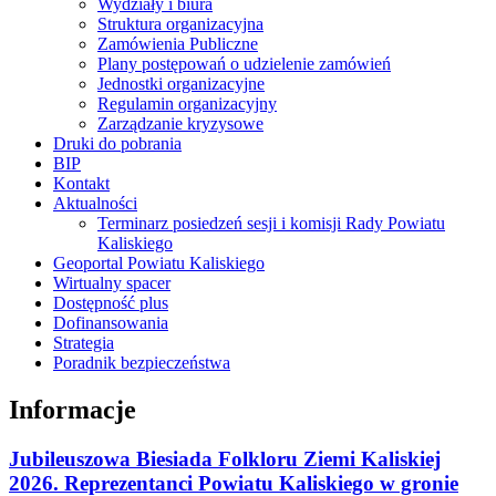
Wydziały i biura
Struktura organizacyjna
Zamówienia Publiczne
Plany postępowań o udzielenie zamówień
Jednostki organizacyjne
Regulamin organizacyjny
Zarządzanie kryzysowe
Druki do pobrania
BIP
Kontakt
Aktualności
Terminarz posiedzeń sesji i komisji Rady Powiatu
Kaliskiego
Geoportal Powiatu Kaliskiego
Wirtualny spacer
Dostępność plus
Dofinansowania
Strategia
Poradnik bezpieczeństwa
Informacje
Jubileuszowa Biesiada Folkloru Ziemi Kaliskiej
2026. Reprezentanci Powiatu Kaliskiego w gronie