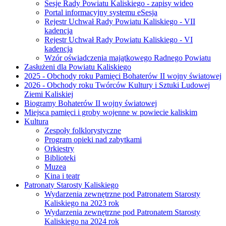
Sesje Rady Powiatu Kaliskiego - zapisy wideo
Portal informacyjny systemu eSesja
Rejestr Uchwał Rady Powiatu Kaliskiego - VII
kadencja
Rejestr Uchwał Rady Powiatu Kaliskiego - VI
kadencja
Wzór oświadczenia majątkowego Radnego Powiatu
Zasłużeni dla Powiatu Kaliskiego
2025 - Obchody roku Pamięci Bohaterów II wojny światowej
2026 - Obchody roku Twórców Kultury i Sztuki Ludowej
Ziemi Kaliskiej
Biogramy Bohaterów II wojny światowej
Miejsca pamięci i groby wojenne w powiecie kaliskim
Kultura
Zespoły folklorystyczne
Program opieki nad zabytkami
Orkiestry
Biblioteki
Muzea
Kina i teatr
Patronaty Starosty Kaliskiego
Wydarzenia zewnętrzne pod Patronatem Starosty
Kaliskiego na 2023 rok
Wydarzenia zewnętrzne pod Patronatem Starosty
Kaliskiego na 2024 rok