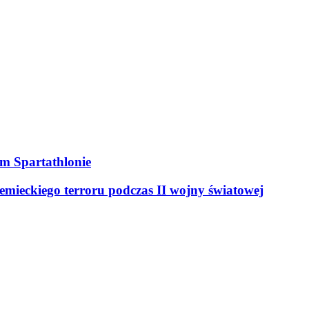
ym Spartathlonie
mieckiego terroru podczas II wojny światowej