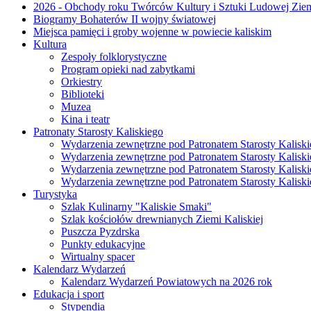
2026 - Obchody roku Twórców Kultury i Sztuki Ludowej Ziem
Biogramy Bohaterów II wojny światowej
Miejsca pamięci i groby wojenne w powiecie kaliskim
Kultura
Zespoły folklorystyczne
Program opieki nad zabytkami
Orkiestry
Biblioteki
Muzea
Kina i teatr
Patronaty Starosty Kaliskiego
Wydarzenia zewnętrzne pod Patronatem Starosty Kaliski
Wydarzenia zewnętrzne pod Patronatem Starosty Kaliski
Wydarzenia zewnętrzne pod Patronatem Starosty Kaliski
Wydarzenia zewnętrzne pod Patronatem Starosty Kaliski
Turystyka
Szlak Kulinarny "Kaliskie Smaki"
Szlak kościołów drewnianych Ziemi Kaliskiej
Puszcza Pyzdrska
Punkty edukacyjne
Wirtualny spacer
Kalendarz Wydarzeń
Kalendarz Wydarzeń Powiatowych na 2026 rok
Edukacja i sport
Stypendia