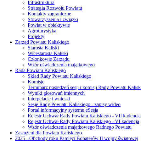
Infrastruktura
Strategia Rozwoju Powiatu
Kontakty zagraniczne
Stowarzyszenia i związki
Powiat w obiektywie
Agroturystyka
Projekty
Zarząd Powiatu Kaliskiego
Starosta Kaliski
Wicestarosta Kaliski
Członkowie Zarządu
Wzór oświadczenia majątkowego
Rada Powiatu Kaliskiego
Skład Rady Powiatu Kaliskiego
Komisje
Terminarz posiedzeń sesji i komisji Rady Powiatu Kalisk
Wyniki głosowań imiennych
Interpelacje i wnioski
Sesje Rady Powiatu Kaliskiego - zapisy wideo
Portal informacyjny systemu eSesja
Rejestr Uchwał Rady Powiatu Kaliskiego - VII kadencja
Rejestr Uchwał Rady Powiatu Kaliskiego - VI kadencja
Wzór oświadczenia majątkowego Radnego Powiatu
Zasłużeni dla Powiatu Kaliskiego
2025 - Obchody roku Pamięci Bohaterów II wojny światowej