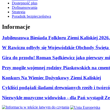
Dostępność plus
Dofinansowania
Strategia
Poradnik bezpieczeństwa
Informacje
Jubileuszowa Biesiada Folkloru Ziemi Kaliskiej 2026
W Rawiczu odbyły się Wojewódzkie Obchody Święta P
Gira do przodu! Roman Sądkiewicz jako pierwszy mie
Przy mogile wojennej rodziny Piaskowskich na cment
Konkurs Na Wieniec Dożynkowy Ziemi Kaliskiej
Cykliści podążali śladami drewnianych rzeźb i twórc
Niezwykłe muzyczne widowisko - dla Pań wystąpił Zes