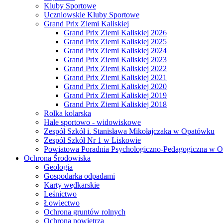
Kluby Sportowe
Uczniowskie Kluby Sportowe
Grand Prix Ziemi Kaliskiej
Grand Prix Ziemi Kaliskiej 2026
Grand Prix Ziemi Kaliskiej 2025
Grand Prix Ziemi Kaliskiej 2024
Grand Prix Ziemi Kaliskiej 2023
Grand Prix Ziemi Kaliskiej 2022
Grand Prix Ziemi Kaliskiej 2021
Grand Prix Ziemi Kaliskiej 2020
Grand Prix Ziemi Kaliskiej 2019
Grand Prix Ziemi Kaliskiej 2018
Rolka kolarska
Hale sportowo - widowiskowe
Zespół Szkół i. Stanisława Mikołajczaka w Opatówku
Zespół Szkół Nr 1 w Liskowie
Powiatowa Poradnia Psychologiczno-Pedagogiczna w 
Ochrona Środowiska
Geologia
Gospodarka odpadami
Karty wędkarskie
Leśnictwo
Łowiectwo
Ochrona gruntów rolnych
Ochrona powietrza