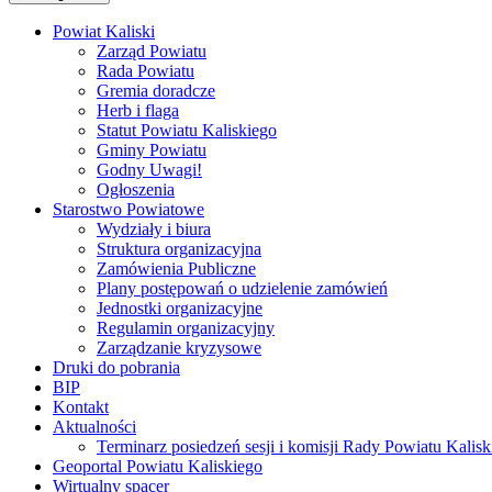
Powiat Kaliski
Zarząd Powiatu
Rada Powiatu
Gremia doradcze
Herb i flaga
Statut Powiatu Kaliskiego
Gminy Powiatu
Godny Uwagi!
Ogłoszenia
Starostwo Powiatowe
Wydziały i biura
Struktura organizacyjna
Zamówienia Publiczne
Plany postępowań o udzielenie zamówień
Jednostki organizacyjne
Regulamin organizacyjny
Zarządzanie kryzysowe
Druki do pobrania
BIP
Kontakt
Aktualności
Terminarz posiedzeń sesji i komisji Rady Powiatu Kalisk
Geoportal Powiatu Kaliskiego
Wirtualny spacer