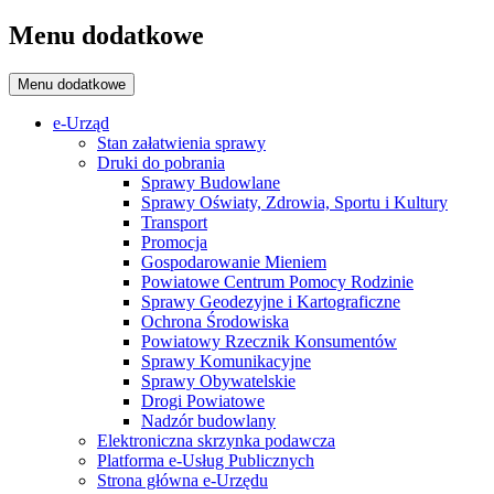
Menu dodatkowe
Menu dodatkowe
e-Urząd
Stan załatwienia sprawy
Druki do pobrania
Sprawy Budowlane
Sprawy Oświaty, Zdrowia, Sportu i Kultury
Transport
Promocja
Gospodarowanie Mieniem
Powiatowe Centrum Pomocy Rodzinie
Sprawy Geodezyjne i Kartograficzne
Ochrona Środowiska
Powiatowy Rzecznik Konsumentów
Sprawy Komunikacyjne
Sprawy Obywatelskie
Drogi Powiatowe
Nadzór budowlany
Elektroniczna skrzynka podawcza
Platforma e-Usług Publicznych
Strona główna e-Urzędu