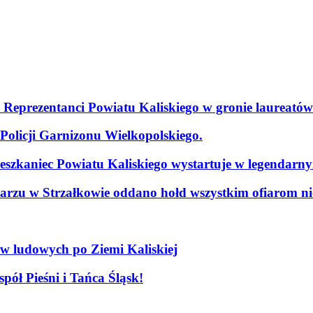
. Reprezentanci Powiatu Kaliskiego w gronie laureatów
olicji Garnizonu Wielkopolskiego.
szkaniec Powiatu Kaliskiego wystartuje w legendarn
arzu w Strzałkowie oddano hołd wszystkim ofiarom nie
ów ludowych po Ziemi Kaliskiej
pół Pieśni i Tańca Śląsk!