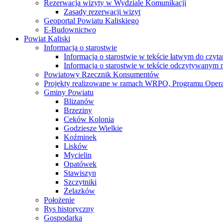
Rezerwacja wizyty w Wydziale Komunikacji
Zasady rezerwacji wizyt
Geoportal Powiatu Kaliskiego
E-Budownictwo
Powiat Kaliski
Informacja o starostwie
Informacja o starostwie w tekście łatwym do czyt
Informacja o starostwie w tekście odczytywany
Powiatowy Rzecznik Konsumentów
Projekty realizowane w ramach WRPO, Programu Oper
Gminy Powiatu
Blizanów
Brzeziny
Ceków Kolonia
Godziesze Wielkie
Koźminek
Lisków
Mycielin
Opatówek
Stawiszyn
Szczytniki
Żelazków
Położenie
Rys historyczny
Gospodarka