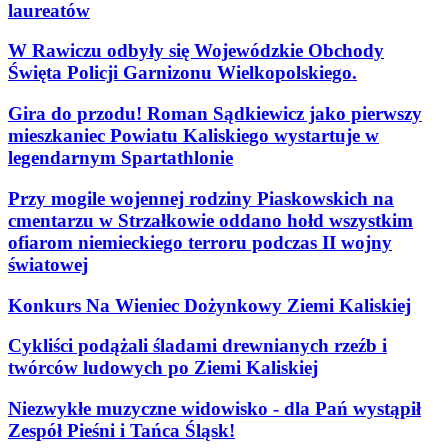
laureatów
W Rawiczu odbyły się Wojewódzkie Obchody
Święta Policji Garnizonu Wielkopolskiego.
Gira do przodu! Roman Sądkiewicz jako pierwszy
mieszkaniec Powiatu Kaliskiego wystartuje w
legendarnym Spartathlonie
Przy mogile wojennej rodziny Piaskowskich na
cmentarzu w Strzałkowie oddano hołd wszystkim
ofiarom niemieckiego terroru podczas II wojny
światowej
Konkurs Na Wieniec Dożynkowy Ziemi Kaliskiej
Cykliści podążali śladami drewnianych rzeźb i
twórców ludowych po Ziemi Kaliskiej
Niezwykłe muzyczne widowisko - dla Pań wystąpił
Zespół Pieśni i Tańca Śląsk!