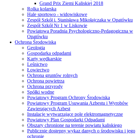
Grand Prix Ziemi Kaliskiej 2018
Rolka kolarska
Hale sportowo - widowiskowe
Zespół Szkół i. Stanisława Mikołajczaka w Opatówku
Zespół Szkół Nr 1 w Liskowie
Powiatowa Poradnia Psychologiczno-Pedagogiczna w
Opatówku
Ochrona Środowiska
Geologia
Gospodarka odpadami
Karty wędkarskie
Leśnictwo
Łowiectwo
Ochrona gruntów rolnych
Ochrona powietrza
Ochrona przyrody
Spółki wodne
Powiatowy Program Ochrony Środowiska
Powiatowy Program Usuwania Azbestu i Wyrobów
Zawierających Azbest
Instalacje wytwarzające pole elektromagnetyczne
Powiatowy Plan Gospodarki Odpadami
Obszary chronione na terenie powiatu kaliskiego
Publicznie dostępny wykaz danych o środowisku i jego
ochronie