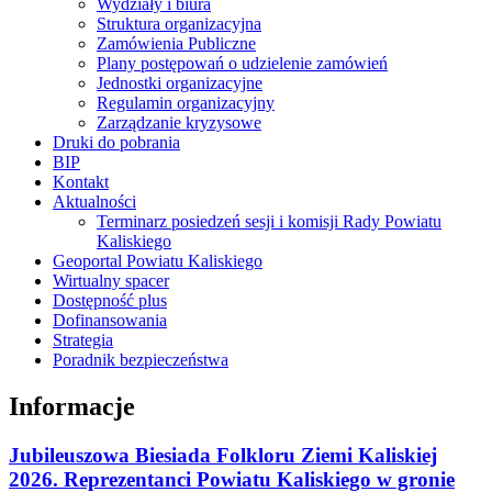
Wydziały i biura
Struktura organizacyjna
Zamówienia Publiczne
Plany postępowań o udzielenie zamówień
Jednostki organizacyjne
Regulamin organizacyjny
Zarządzanie kryzysowe
Druki do pobrania
BIP
Kontakt
Aktualności
Terminarz posiedzeń sesji i komisji Rady Powiatu
Kaliskiego
Geoportal Powiatu Kaliskiego
Wirtualny spacer
Dostępność plus
Dofinansowania
Strategia
Poradnik bezpieczeństwa
Informacje
Jubileuszowa Biesiada Folkloru Ziemi Kaliskiej
2026. Reprezentanci Powiatu Kaliskiego w gronie