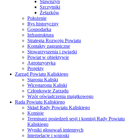
Stawiszyn
Szczytniki
Żelazków
Położenie
Rys historyczny
Gospodarka
Infrastruktura
Strategia Rozwoju Powiatu
Kontakty zagraniczne
Stowarzyszenia i związki
Powiat w obiektywie
Agroturystyka
Projekty
Zarząd Powiatu Kaliskiego
Starosta Kaliski
Wicestarosta Kaliski
Członkowie Zarządu
Wzór oświadczenia majątkowego
Rada Powiatu Kaliskiego
Skład Rady Powiatu Kaliskiego
Komisje
Terminarz posiedzeń sesji i komisji Rady Powiatu
Kaliskiego
Wyniki głosowań imiennych
Interpelacje i wnioski