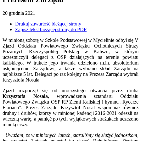
20
grudnia
2021
Drukuj zawartość bieżącej strony
Zapisz tekst bieżącej strony do PDF
W minioną sobotę w Szkole Podstawowej w Mycielinie odbył się V
Zjazd Oddziału Powiatowego Związku Ochotniczych Straży
Pożarnych Rzeczyspolitej Polskiej w Kaliszu, w którym
uczestniczyli delegaci z OSP działających na terenie powiatu
kaliskiego. W trakcie jego trwania udzielono m.in. absolutorium
ustępującemu Zarządowi, a także wybrano skład Zarządu na
najbliższe 5 lat. Delegaci po raz kolejny na Prezesa Zarządu wybrali
Krzysztofa Nosala.
Zjazd rozpoczął się od uroczystego otwarcia przez druha
Krzysztofa Nosala
, wprowadzenia sztandaru Oddziału
Powiatowego Związku OSP RP Ziemi Kaliskiej i hymnu „Rycerze
Floriana”. Prezes Zarządu Krzysztof Nosal wspomniał również
druhny i druhów, którzy w minionej kadencji 2016-2021 odeszli na
wieczną wartę, a pamięć po tych wyjątkowych strażakach uczczono
minutą ciszy.
-
Uważam, że w minionych latach, staraliśmy się służyć jednostkom,
bo przecież Związek powstał by służyć Ochotniczym Strażom