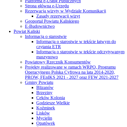
Platforma e-Usług Publicznych
Strona główna e-Urzędu
Rezerwacja wizyty w Wydziale Komunikacji
Zasady rezerwacji wizyt
Geoportal Powiatu Kaliskiego
E-Budownictwo
Powiat Kaliski
Informacja o starostwie
Informacja o starostwie w tekście łatwym do
czytania ETR
Informacja o starostwie w tekście odczytywanym
maszynowo
Powiatowy Rzecznik Konsumentów
Projekty realizowane w ramach WRPO, Programu
Operacyjnego Polska Cyfrowa na lata 2014-2020,
PROW, FEnIKS 2021 - 2027 oraz FEW 2021-2027
Gminy Powiatu
Blizanów
Brzeziny
Ceków Kolonia
Godziesze Wielkie
Koźminek
Lisków
Mycielin
Opatówek