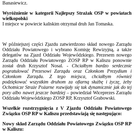
Banasiewicz.
Wyróżnienie w kategorii Najlepszy Strażak OSP w powiatach
wielkopolski
I miejsce w powiecie kaliskim otrzymał druh Jan Tomaska.
W późniejszej części Zjazdu zatwierdzono skład nowego Zarządu
Oddziału Powiatowego i wybrano Komisję Rewizyjną, a także
delegatów na Zjazd Oddziału Wojewódzkiego. Prezesem nowego
Zarządu Oddziału Powiatowego ZOSP RP w Kaliszu ponownie
został druh Krzysztof Nosal.
- Chciałbym bardzo serdecznie
pogratulować Prezesowi Zarządu oraz Członkom Prezydium i
Członkom Zarządu. Z tego miejsca, chciałbym również
podziękować wszystkim druhom za ofiarną służbę i życzę, żeby
Ochotnicze Straże Pożarne rozwijały się tak dynamicznie jak do tej
pory albo nawet jeszcze bardziej –
powiedział Wiceprezes Zarządu
Oddziału Wojewódzkiego ZOSP RP, Krzysztof Grabowski.
Wszelkie rozstrzygnięcia z V Zjazdu Oddziału Powiatowego
Związku OSP RP w Kaliszu przedstawiają się następująco:
Nowy skład Zarządu Oddziału Powiatowego Związku OSP RP
w Kaliszu: