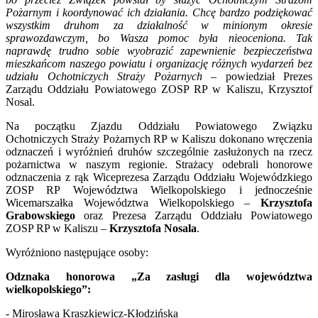
Pożarnym i koordynować ich działania. Chcę bardzo podziękować
wszystkim druhom za działalność w minionym okresie
sprawozdawczym, bo Wasza pomoc była nieoceniona. Tak
naprawdę trudno sobie wyobrazić zapewnienie bezpieczeństwa
mieszkańcom naszego powiatu i organizację różnych wydarzeń bez
udziału Ochotniczych Straży Pożarnych
– powiedział Prezes
Zarządu Oddziału Powiatowego ZOSP RP w Kaliszu, Krzysztof
Nosal.
Na początku Zjazdu Oddziału Powiatowego Związku
Ochotniczych Straży Pożarnych RP w Kaliszu dokonano wręczenia
odznaczeń i wyróżnień druhów szczególnie zasłużonych na rzecz
pożarnictwa w naszym regionie. Strażacy odebrali honorowe
odznaczenia z rąk Wiceprezesa Zarządu Oddziału Wojewódzkiego
ZOSP RP Województwa Wielkopolskiego i jednocześnie
Wicemarszałka Województwa Wielkopolskiego –
Krzysztofa
Grabowskiego
oraz Prezesa Zarządu Oddziału Powiatowego
ZOSP RP w Kaliszu –
Krzysztofa Nosala
.
Wyróżniono następujące osoby:
Odznaka honorowa „Za zasługi dla województwa
wielkopolskiego”:
- Mirosława Kraszkiewicz-Kłodzińska