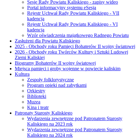
Sesje Rady Powiatu Kaliskiego - zapisy wideo
Portal informacyjny systemu eSesja
Rejestr Uchwał Rady Powiatu Kaliskiego - VII
kadencja
Rejestr Uchwał Rady Powiatu Kaliskiego - VI
kadencja
Wzór oświadczenia majątkowego Radnego Powiatu
Zasłużeni dla Powiatu Kaliskiego
2025 - Obchody roku Pamięci Bohaterów II wojny światowej
2026 - Obchody roku Twórców Kultury i Sztuki Ludowej
Ziemi Kaliskiej
Biogramy Bohaterów II wojny światowej
Miejsca pamięci i groby wojenne w powiecie kaliskim
Kultura
Zespoły folklorystyczne
Program opieki nad zabytkami
Orkiestry
Biblioteki
Muzea
Kina i teatr
Patronaty Starosty Kaliskiego
Wydarzenia zewnętrzne pod Patronatem Starosty
Kaliskiego na 2023 rok
Wydarzenia zewnętrzne pod Patronatem Starosty
Kaliskiego na 2024 rok