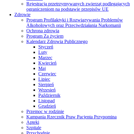
Rejestracja przetrzymywanych zwierząt podlegających
ograniczeniom na podstawie przepisów UE
Zdrowie
Program Profilaktyki i Rozwiązywania Problemów
Alkoholowych oraz Przeciwdziałania Narkomanii
Ochrona zdrowia
Program Za życiem
Kalendarz Zdrowia Publicznego
Styczeń
Luty
Marzec
Kwiecień
Maj
Czerwiec
Lipiec
Sierpień
Wrzesień
Październik
Listopad
Grudzień
Przemoc w rodzinie
Kampania Rzecznik Praw Pacjenta Przypomina
Apteki
Szpitale
Przychodnie