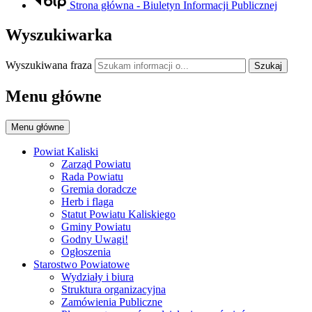
Strona główna - Biuletyn Informacji Publicznej
Wyszukiwarka
Wyszukiwana fraza
Szukaj
Menu główne
Menu główne
Powiat Kaliski
Zarząd Powiatu
Rada Powiatu
Gremia doradcze
Herb i flaga
Statut Powiatu Kaliskiego
Gminy Powiatu
Godny Uwagi!
Ogłoszenia
Starostwo Powiatowe
Wydziały i biura
Struktura organizacyjna
Zamówienia Publiczne