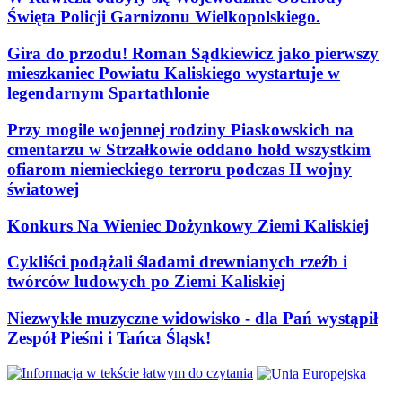
Święta Policji Garnizonu Wielkopolskiego.
Gira do przodu! Roman Sądkiewicz jako pierwszy
mieszkaniec Powiatu Kaliskiego wystartuje w
legendarnym Spartathlonie
Przy mogile wojennej rodziny Piaskowskich na
cmentarzu w Strzałkowie oddano hołd wszystkim
ofiarom niemieckiego terroru podczas II wojny
światowej
Konkurs Na Wieniec Dożynkowy Ziemi Kaliskiej
Cykliści podążali śladami drewnianych rzeźb i
twórców ludowych po Ziemi Kaliskiej
Niezwykłe muzyczne widowisko - dla Pań wystąpił
Zespół Pieśni i Tańca Śląsk!