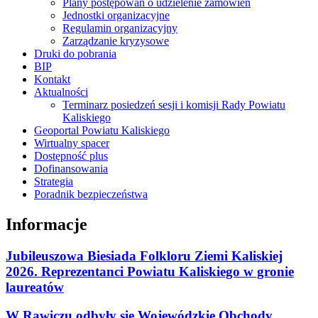
Plany postępowań o udzielenie zamówień
Jednostki organizacyjne
Regulamin organizacyjny
Zarządzanie kryzysowe
Druki do pobrania
BIP
Kontakt
Aktualności
Terminarz posiedzeń sesji i komisji Rady Powiatu
Kaliskiego
Geoportal Powiatu Kaliskiego
Wirtualny spacer
Dostępność plus
Dofinansowania
Strategia
Poradnik bezpieczeństwa
Informacje
Jubileuszowa Biesiada Folkloru Ziemi Kaliskiej
2026. Reprezentanci Powiatu Kaliskiego w gronie
laureatów
W Rawiczu odbyły się Wojewódzkie Obchody