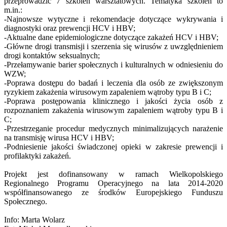
przeprowadzić 7 szkoleń warsztatowych. Tematyka szkoleń to
m.in.:
-Najnowsze wytyczne i rekomendacje dotyczące wykrywania i
diagnostyki oraz prewencji HCV i HBV;
-Aktualne dane epidemiologiczne dotyczące zakażeń HCV i HBV;
-Główne drogi transmisji i szerzenia się wirusów z uwzględnieniem
drogi kontaktów seksualnych;
-Przełamywanie barier społecznych i kulturalnych w odniesieniu do
WZW;
-Poprawa dostępu do badań i leczenia dla osób ze zwiększonym
ryzykiem zakażenia wirusowym zapaleniem wątroby typu B i C;
-Poprawa postępowania klinicznego i jakości życia osób z
rozpoznaniem zakażenia wirusowym zapaleniem wątroby typu B i
C;
-Przestrzeganie procedur medycznych minimalizujących narażenie
na transmisję wirusa HCV i HBV;
-Podniesienie jakości świadczonej opieki w zakresie prewencji i
profilaktyki zakażeń.
Projekt jest dofinansowany w ramach Wielkopolskiego
Regionalnego Programu Operacyjnego na lata 2014-2020
współfinansowanego ze środków Europejskiego Funduszu
Społecznego.
Info: Marta Wolarz