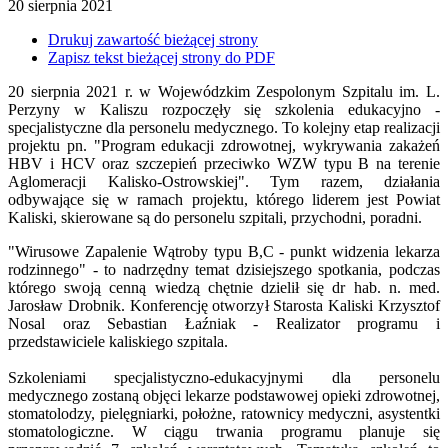
20
sierpnia
2021
Drukuj zawartość bieżącej strony
Zapisz tekst bieżącej strony do PDF
20 sierpnia 2021 r. w Wojewódzkim Zespolonym Szpitalu im. L.
Perzyny w Kaliszu rozpoczęły się szkolenia edukacyjno -
specjalistyczne dla personelu medycznego. To kolejny etap realizacji
projektu pn. "Program edukacji zdrowotnej, wykrywania zakażeń
HBV i HCV oraz szczepień przeciwko WZW typu B na terenie
Aglomeracji Kalisko-Ostrowskiej". Tym razem, działania
odbywające się w ramach projektu, którego liderem jest Powiat
Kaliski, skierowane są do personelu szpitali, przychodni, poradni.
"Wirusowe Zapalenie Wątroby typu B,C - punkt widzenia lekarza
rodzinnego" - to nadrzędny temat dzisiejszego spotkania, podczas
którego swoją cenną wiedzą chętnie dzielił się dr hab. n. med.
Jarosław Drobnik. Konferencję otworzył Starosta Kaliski Krzysztof
Nosal oraz Sebastian Łaźniak - Realizator programu i
przedstawiciele kaliskiego szpitala.
Szkoleniami specjalistyczno-edukacyjnymi dla personelu
medycznego zostaną objęci lekarze podstawowej opieki zdrowotnej,
stomatolodzy, pielęgniarki, położne, ratownicy medyczni, asystentki
stomatologiczne. W ciągu trwania programu planuje się