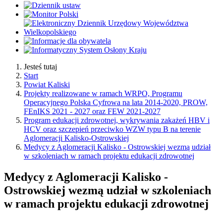
Jesteś tutaj
Start
Powiat Kaliski
Projekty realizowane w ramach WRPO, Programu
Operacyjnego Polska Cyfrowa na lata 2014-2020, PROW,
FEnIKS 2021 - 2027 oraz FEW 2021-2027
Program edukacji zdrowotnej, wykrywania zakażeń HBV i
HCV oraz szczepień przeciwko WZW typu B na terenie
Aglomeracji Kalisko-Ostrowskiej
Medycy z Aglomeracji Kalisko - Ostrowskiej wezmą udział
w szkoleniach w ramach projektu edukacji zdrowotnej
Medycy z Aglomeracji Kalisko -
Ostrowskiej wezmą udział w szkoleniach
w ramach projektu edukacji zdrowotnej