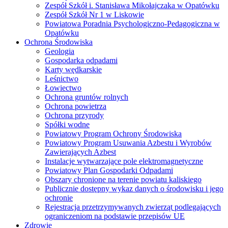
Zespół Szkół i. Stanisława Mikołajczaka w Opatówku
Zespół Szkół Nr 1 w Liskowie
Powiatowa Poradnia Psychologiczno-Pedagogiczna w
Opatówku
Ochrona Środowiska
Geologia
Gospodarka odpadami
Karty wędkarskie
Leśnictwo
Łowiectwo
Ochrona gruntów rolnych
Ochrona powietrza
Ochrona przyrody
Spółki wodne
Powiatowy Program Ochrony Środowiska
Powiatowy Program Usuwania Azbestu i Wyrobów
Zawierających Azbest
Instalacje wytwarzające pole elektromagnetyczne
Powiatowy Plan Gospodarki Odpadami
Obszary chronione na terenie powiatu kaliskiego
Publicznie dostępny wykaz danych o środowisku i jego
ochronie
Rejestracja przetrzymywanych zwierząt podlegających
ograniczeniom na podstawie przepisów UE
Zdrowie