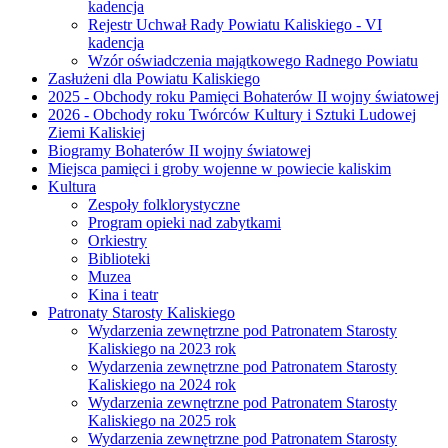
kadencja
Rejestr Uchwał Rady Powiatu Kaliskiego - VI
kadencja
Wzór oświadczenia majątkowego Radnego Powiatu
Zasłużeni dla Powiatu Kaliskiego
2025 - Obchody roku Pamięci Bohaterów II wojny światowej
2026 - Obchody roku Twórców Kultury i Sztuki Ludowej
Ziemi Kaliskiej
Biogramy Bohaterów II wojny światowej
Miejsca pamięci i groby wojenne w powiecie kaliskim
Kultura
Zespoły folklorystyczne
Program opieki nad zabytkami
Orkiestry
Biblioteki
Muzea
Kina i teatr
Patronaty Starosty Kaliskiego
Wydarzenia zewnętrzne pod Patronatem Starosty
Kaliskiego na 2023 rok
Wydarzenia zewnętrzne pod Patronatem Starosty
Kaliskiego na 2024 rok
Wydarzenia zewnętrzne pod Patronatem Starosty
Kaliskiego na 2025 rok
Wydarzenia zewnętrzne pod Patronatem Starosty