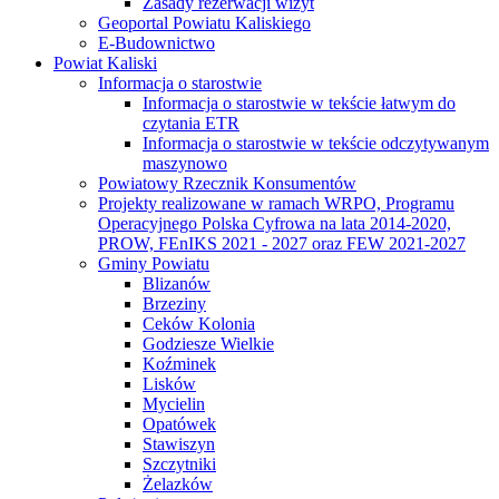
Zasady rezerwacji wizyt
Geoportal Powiatu Kaliskiego
E-Budownictwo
Powiat Kaliski
Informacja o starostwie
Informacja o starostwie w tekście łatwym do
czytania ETR
Informacja o starostwie w tekście odczytywanym
maszynowo
Powiatowy Rzecznik Konsumentów
Projekty realizowane w ramach WRPO, Programu
Operacyjnego Polska Cyfrowa na lata 2014-2020,
PROW, FEnIKS 2021 - 2027 oraz FEW 2021-2027
Gminy Powiatu
Blizanów
Brzeziny
Ceków Kolonia
Godziesze Wielkie
Koźminek
Lisków
Mycielin
Opatówek
Stawiszyn
Szczytniki
Żelazków