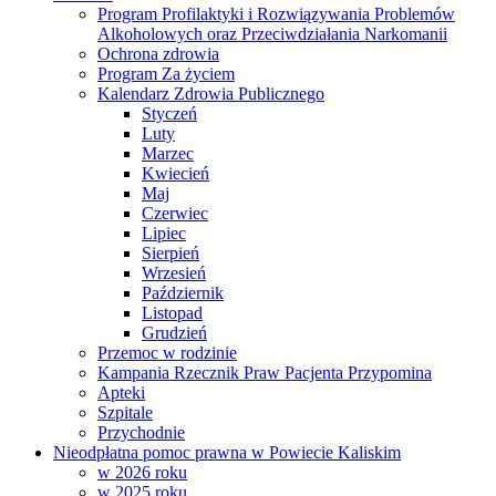
Program Profilaktyki i Rozwiązywania Problemów
Alkoholowych oraz Przeciwdziałania Narkomanii
Ochrona zdrowia
Program Za życiem
Kalendarz Zdrowia Publicznego
Styczeń
Luty
Marzec
Kwiecień
Maj
Czerwiec
Lipiec
Sierpień
Wrzesień
Październik
Listopad
Grudzień
Przemoc w rodzinie
Kampania Rzecznik Praw Pacjenta Przypomina
Apteki
Szpitale
Przychodnie
Nieodpłatna pomoc prawna w Powiecie Kaliskim
w 2026 roku
w 2025 roku