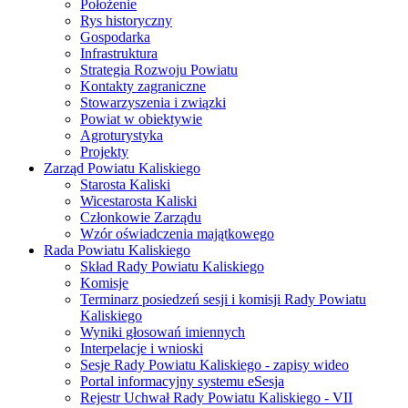
Położenie
Rys historyczny
Gospodarka
Infrastruktura
Strategia Rozwoju Powiatu
Kontakty zagraniczne
Stowarzyszenia i związki
Powiat w obiektywie
Agroturystyka
Projekty
Zarząd Powiatu Kaliskiego
Starosta Kaliski
Wicestarosta Kaliski
Członkowie Zarządu
Wzór oświadczenia majątkowego
Rada Powiatu Kaliskiego
Skład Rady Powiatu Kaliskiego
Komisje
Terminarz posiedzeń sesji i komisji Rady Powiatu
Kaliskiego
Wyniki głosowań imiennych
Interpelacje i wnioski
Sesje Rady Powiatu Kaliskiego - zapisy wideo
Portal informacyjny systemu eSesja
Rejestr Uchwał Rady Powiatu Kaliskiego - VII