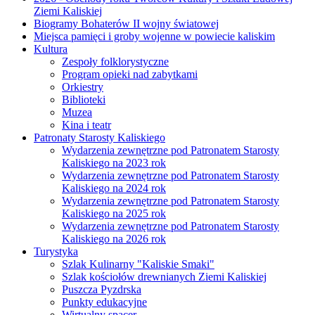
Ziemi Kaliskiej
Biogramy Bohaterów II wojny światowej
Miejsca pamięci i groby wojenne w powiecie kaliskim
Kultura
Zespoły folklorystyczne
Program opieki nad zabytkami
Orkiestry
Biblioteki
Muzea
Kina i teatr
Patronaty Starosty Kaliskiego
Wydarzenia zewnętrzne pod Patronatem Starosty
Kaliskiego na 2023 rok
Wydarzenia zewnętrzne pod Patronatem Starosty
Kaliskiego na 2024 rok
Wydarzenia zewnętrzne pod Patronatem Starosty
Kaliskiego na 2025 rok
Wydarzenia zewnętrzne pod Patronatem Starosty
Kaliskiego na 2026 rok
Turystyka
Szlak Kulinarny "Kaliskie Smaki"
Szlak kościołów drewnianych Ziemi Kaliskiej
Puszcza Pyzdrska
Punkty edukacyjne
Wirtualny spacer