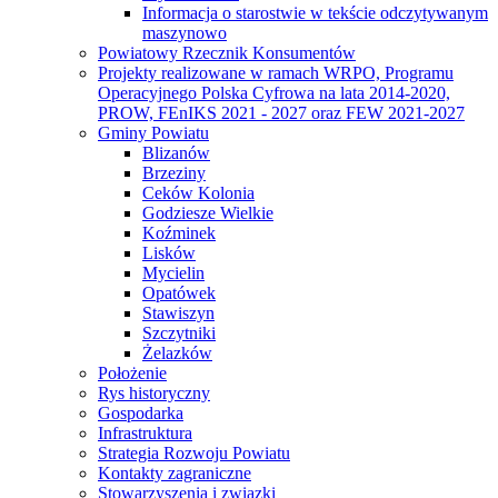
Informacja o starostwie w tekście odczytywanym
maszynowo
Powiatowy Rzecznik Konsumentów
Projekty realizowane w ramach WRPO, Programu
Operacyjnego Polska Cyfrowa na lata 2014-2020,
PROW, FEnIKS 2021 - 2027 oraz FEW 2021-2027
Gminy Powiatu
Blizanów
Brzeziny
Ceków Kolonia
Godziesze Wielkie
Koźminek
Lisków
Mycielin
Opatówek
Stawiszyn
Szczytniki
Żelazków
Położenie
Rys historyczny
Gospodarka
Infrastruktura
Strategia Rozwoju Powiatu
Kontakty zagraniczne
Stowarzyszenia i związki