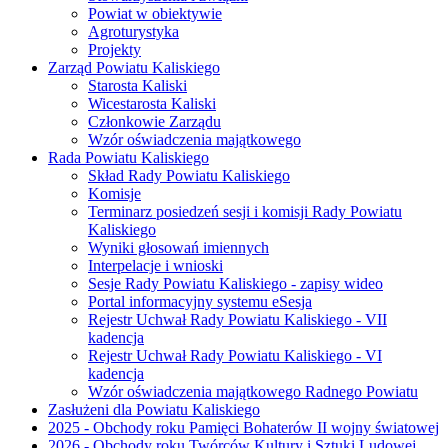
Powiat w obiektywie
Agroturystyka
Projekty
Zarząd Powiatu Kaliskiego
Starosta Kaliski
Wicestarosta Kaliski
Członkowie Zarządu
Wzór oświadczenia majątkowego
Rada Powiatu Kaliskiego
Skład Rady Powiatu Kaliskiego
Komisje
Terminarz posiedzeń sesji i komisji Rady Powiatu
Kaliskiego
Wyniki głosowań imiennych
Interpelacje i wnioski
Sesje Rady Powiatu Kaliskiego - zapisy wideo
Portal informacyjny systemu eSesja
Rejestr Uchwał Rady Powiatu Kaliskiego - VII
kadencja
Rejestr Uchwał Rady Powiatu Kaliskiego - VI
kadencja
Wzór oświadczenia majątkowego Radnego Powiatu
Zasłużeni dla Powiatu Kaliskiego
2025 - Obchody roku Pamięci Bohaterów II wojny światowej
2026 - Obchody roku Twórców Kultury i Sztuki Ludowej