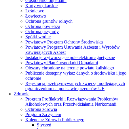
Gospodarka odpadami
Karty wędkarskie
Leśnictwo
Łowiectwo
Ochrona gruntów rolnych
Ochrona powietrza
Ochrona przyrody
Spółki wodne
Powiatowy Program Ochrony Środowiska
Powiatowy Program Usuwania Azbestu i Wyrobów
Zawierających Azbest
Instalacje wytwarzające pole elektromagnetyczne
Powiatowy Plan Gospodarki Odpadami
Obszary chronione na terenie powiatu kaliskiego
Publicznie dostępny wykaz danych o środowisku i jego
ochronie
Rejestracja przetrzymywanych zwierząt podlegających
ograniczeniom na podstawie przepisów UE
Zdrowie
Program Profilaktyki i Rozwiązywania Problemów
Alkoholowych oraz Przeciwdziałania Narkomanii
Ochrona zdrowia
Program Za życiem
Kalendarz Zdrowia Publicznego
Styczeń