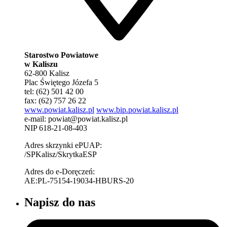
Starostwo Powiatowe
w Kaliszu
62-800 Kalisz
Plac Świętego Józefa 5
tel: (62) 501 42 00
fax: (62) 757 26 22
www.powiat.kalisz.pl
www.bip.powiat.kalisz.pl
e-mail:
powiat@powiat.kalisz.pl
NIP 618-21-08-403
Adres skrzynki ePUAP:
/SPKalisz/SkrytkaESP
Adres do e-Doręczeń:
AE:PL-75154-19034-HBURS-20
Napisz do nas