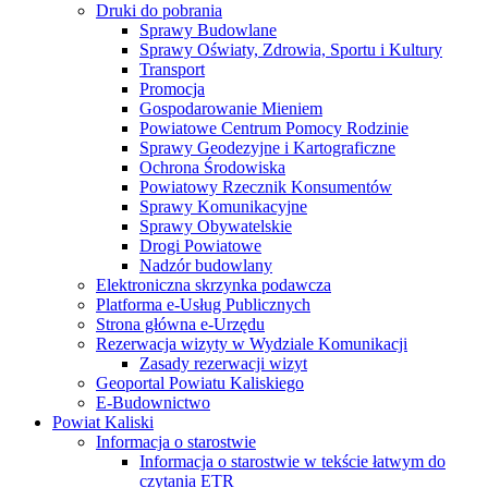
Druki do pobrania
Sprawy Budowlane
Sprawy Oświaty, Zdrowia, Sportu i Kultury
Transport
Promocja
Gospodarowanie Mieniem
Powiatowe Centrum Pomocy Rodzinie
Sprawy Geodezyjne i Kartograficzne
Ochrona Środowiska
Powiatowy Rzecznik Konsumentów
Sprawy Komunikacyjne
Sprawy Obywatelskie
Drogi Powiatowe
Nadzór budowlany
Elektroniczna skrzynka podawcza
Platforma e-Usług Publicznych
Strona główna e-Urzędu
Rezerwacja wizyty w Wydziale Komunikacji
Zasady rezerwacji wizyt
Geoportal Powiatu Kaliskiego
E-Budownictwo
Powiat Kaliski
Informacja o starostwie
Informacja o starostwie w tekście łatwym do
czytania ETR