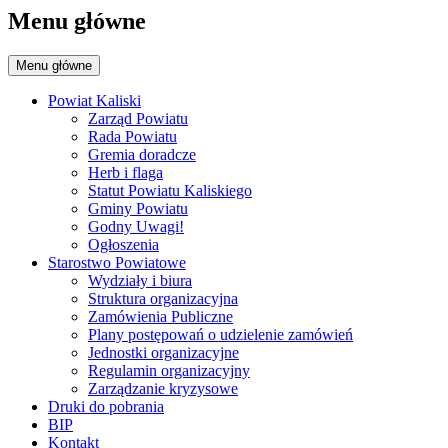
Menu główne
Menu główne
Powiat Kaliski
Zarząd Powiatu
Rada Powiatu
Gremia doradcze
Herb i flaga
Statut Powiatu Kaliskiego
Gminy Powiatu
Godny Uwagi!
Ogłoszenia
Starostwo Powiatowe
Wydziały i biura
Struktura organizacyjna
Zamówienia Publiczne
Plany postępowań o udzielenie zamówień
Jednostki organizacyjne
Regulamin organizacyjny
Zarządzanie kryzysowe
Druki do pobrania
BIP
Kontakt