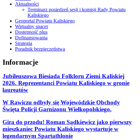
Aktualności
Terminarz posiedzeń sesji i komisji Rady Powiatu
Kaliskiego
Geoportal Powiatu Kaliskiego
Wirtualny spacer
Dostępność plus
Dofinansowania
Strategia
Poradnik bezpieczeństwa
Informacje
Jubileuszowa Biesiada Folkloru Ziemi Kaliskiej
2026. Reprezentanci Powiatu Kaliskiego w gronie
laureatów
W Rawiczu odbyły się Wojewódzkie Obchody
Święta Policji Garnizonu Wielkopolskiego.
Gira do przodu! Roman Sądkiewicz jako pierwszy
mieszkaniec Powiatu Kaliskiego wystartuje w
legendarnym Spartathlonie