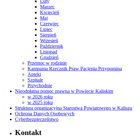
Luty
Marzec
Kwiecień
Maj
Czerwiec
Lipiec
Sierpień
Wrzesień
Październik
Listopad
Grudzień
Przemoc w rodzinie
Kampania Rzecznik Praw Pacjenta Przypomina
Apteki
Szpitale
Przychodnie
Nieodpłatna pomoc prawna w Powiecie Kaliskim
w 2026 roku
w 2025 roku
Struktura organizacyjna Starostwa Powiatowego w Kaliszu
Ochrona Danych Osobowych
Cyberbezpieczeństwo
Kontakt