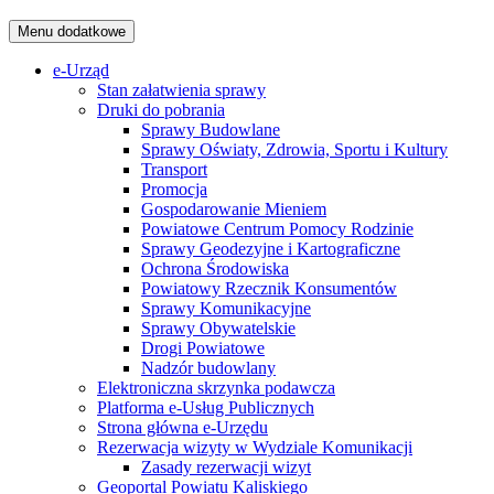
Menu dodatkowe
e-Urząd
Stan załatwienia sprawy
Druki do pobrania
Sprawy Budowlane
Sprawy Oświaty, Zdrowia, Sportu i Kultury
Transport
Promocja
Gospodarowanie Mieniem
Powiatowe Centrum Pomocy Rodzinie
Sprawy Geodezyjne i Kartograficzne
Ochrona Środowiska
Powiatowy Rzecznik Konsumentów
Sprawy Komunikacyjne
Sprawy Obywatelskie
Drogi Powiatowe
Nadzór budowlany
Elektroniczna skrzynka podawcza
Platforma e-Usług Publicznych
Strona główna e-Urzędu
Rezerwacja wizyty w Wydziale Komunikacji
Zasady rezerwacji wizyt
Geoportal Powiatu Kaliskiego