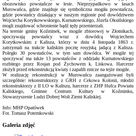
obozowisko powstańcze w lesie. Nieprzypadkowo w lasach
Murowańca, gdzie znajduje się symboliczna mogiła powstańcza,
gdzie powstańcy działający w naszym regionie pod dowództwem
Wojciecha Korytkowwskiego, Kurnatowskiego, Józefa Oksińskiego
mogli znajdować schronienie bądź tędy przemierzali.
Na terenie gminy Koźminek, w mogile zbiorowej w Złotnikach,
spoczywają powstańcy wraz z dowódcą Wojciechem
Korytkowskim z Kalisza, którzy w dniu 4 listopada 1863 r.
zatrzymali na trakcie kaliskim pocztę rosyjską jadącą z Kalisza.
Poległo 30 powstańców, w tym sam dowódca. W mogile tej
spoczywać ma także 13 powstańców z oddziału Kurnatowskiego
rozbitego przez Rosjan pod Żychowem k. Liskowa. Harcerze
złożyli przed rekonstrukcją kwiaty i zapalili znicze na tejże mogile.
W realizację rekonstrukcji w Murowańcu zaangażowani byli
szczególnie: rekonstruktorzy z GRH z Cekowa Kolonii, młodzi
rekonstruktorzy z II LO w Kaliszu, harcerze z ZHP Hufca Powiatu
Kaliskiego, Gminne Centrum Kultury w Koźminku,
Stowarzyszenie Ludzi Dobrej Woli Ziemi Kaliskiej.
Info: MHP Opatówek
Fot. Tomasz Potemkowski
Galeria zdjęć