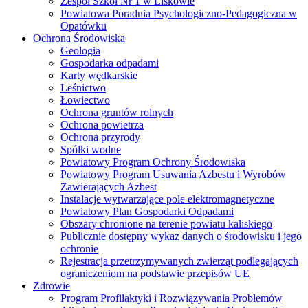
Zespół Szkół Nr 1 w Liskowie
Powiatowa Poradnia Psychologiczno-Pedagogiczna w
Opatówku
Ochrona Środowiska
Geologia
Gospodarka odpadami
Karty wędkarskie
Leśnictwo
Łowiectwo
Ochrona gruntów rolnych
Ochrona powietrza
Ochrona przyrody
Spółki wodne
Powiatowy Program Ochrony Środowiska
Powiatowy Program Usuwania Azbestu i Wyrobów
Zawierających Azbest
Instalacje wytwarzające pole elektromagnetyczne
Powiatowy Plan Gospodarki Odpadami
Obszary chronione na terenie powiatu kaliskiego
Publicznie dostępny wykaz danych o środowisku i jego
ochronie
Rejestracja przetrzymywanych zwierząt podlegających
ograniczeniom na podstawie przepisów UE
Zdrowie
Program Profilaktyki i Rozwiązywania Problemów