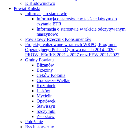
E-Budownictwo
Powiat Kaliski
Informacja o starostwie
Informacja o starostwie w tekście łatwym do
czytania ETR
Informacja o starostwie w tekście odczytywanym
maszynowo
Powiatowy Rzecznik Konsumentów
Projekty realizowane w ramach WRPO, Programu
Operacyjnego Polska Cyfrowa na lata 2014-2020,
PROW, FEnIKS 2021 - 2027 oraz FEW 2021-2027
Gminy Powiatu
Blizanów
Brzeziny
Ceków Kolonia
Godziesze Wielkie
Koźminek
Lisków
Mycielin
Opatówek
Stawiszyn
Szczytniki
Żelazków
Położenie
Rys historyczny