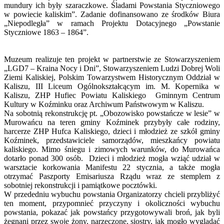
mundury ich były szaraczkowe. Śladami Powstania Styczniowego
w powiecie kaliskim”. Zadanie dofinansowano ze środków Biura
„Niepodległa” w ramach Projektu Dotacyjnego „Powstanie
Styczniowe 1863 – 1864”.
Muzeum realizuje ten projekt w partnerstwie ze Stowarzyszeniem
„LGD7 – Kraina Nocy i Dni”, Stowarzyszeniem Ludzi Dobrej Woli
Ziemi Kaliskiej, Polskim Towarzystwem Historycznym Oddział w
Kaliszu, III Liceum Ogólnokształcącym im. M. Kopernika w
Kaliszu, ZHP Hufiec Powiatu Kaliskiego Gminnym Centrum
Kultury w Koźminku oraz Archiwum Państwowym w Kaliszu.
Na sobotnią rekonstrukcję pt. „Obozowisko powstańcze w lesie” w
Murowańcu na teren gminy Koźminek przybyły całe rodziny,
harcerze ZHP Hufca Kaliskiego, dzieci i młodzież ze szkół gminy
Koźminek, przedstawiciele samorządów, mieszkańcy powiatu
kaliskiego. Mimo śniegu i zimowych warunków, do Murowańca
dotarło ponad 300 osób. Dzieci i młodzież mogła wziąć udział w
warsztacie korkowania Manifestu 22 stycznia, a także mogła
otrzymać Paszporty Emisariusza Rządu wraz ze stemplem z
sobotniej rekonstrukcji i pamiątkowe pocztówki.
W przededniu wybuchu powstania Organizatorzy chcieli przybliżyć
ten moment, przypomnieć przyczyny i okoliczności wybuchu
powstania, pokazać jak powstańcy przygotowywali broń, jak byli
żegnani przez swoje żony, narzeczone, siostry, jak mogło wyglądać