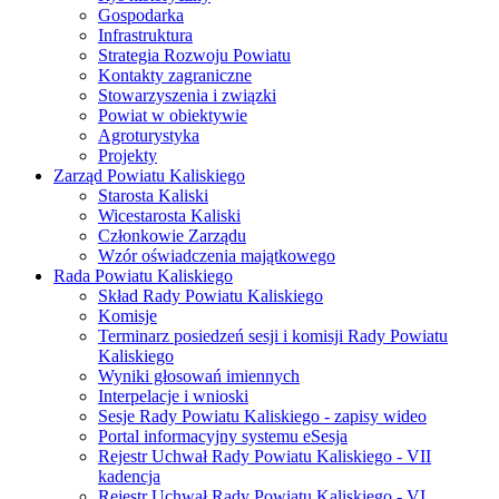
Gospodarka
Infrastruktura
Strategia Rozwoju Powiatu
Kontakty zagraniczne
Stowarzyszenia i związki
Powiat w obiektywie
Agroturystyka
Projekty
Zarząd Powiatu Kaliskiego
Starosta Kaliski
Wicestarosta Kaliski
Członkowie Zarządu
Wzór oświadczenia majątkowego
Rada Powiatu Kaliskiego
Skład Rady Powiatu Kaliskiego
Komisje
Terminarz posiedzeń sesji i komisji Rady Powiatu
Kaliskiego
Wyniki głosowań imiennych
Interpelacje i wnioski
Sesje Rady Powiatu Kaliskiego - zapisy wideo
Portal informacyjny systemu eSesja
Rejestr Uchwał Rady Powiatu Kaliskiego - VII
kadencja
Rejestr Uchwał Rady Powiatu Kaliskiego - VI