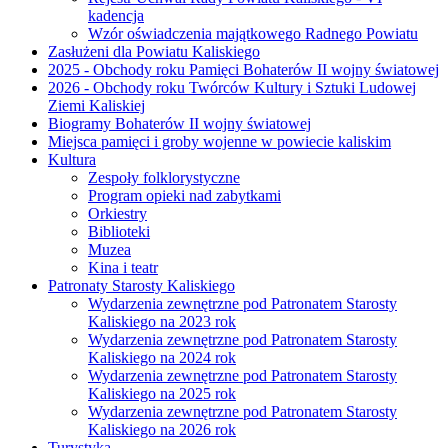
kadencja
Wzór oświadczenia majątkowego Radnego Powiatu
Zasłużeni dla Powiatu Kaliskiego
2025 - Obchody roku Pamięci Bohaterów II wojny światowej
2026 - Obchody roku Twórców Kultury i Sztuki Ludowej
Ziemi Kaliskiej
Biogramy Bohaterów II wojny światowej
Miejsca pamięci i groby wojenne w powiecie kaliskim
Kultura
Zespoły folklorystyczne
Program opieki nad zabytkami
Orkiestry
Biblioteki
Muzea
Kina i teatr
Patronaty Starosty Kaliskiego
Wydarzenia zewnętrzne pod Patronatem Starosty
Kaliskiego na 2023 rok
Wydarzenia zewnętrzne pod Patronatem Starosty
Kaliskiego na 2024 rok
Wydarzenia zewnętrzne pod Patronatem Starosty
Kaliskiego na 2025 rok
Wydarzenia zewnętrzne pod Patronatem Starosty
Kaliskiego na 2026 rok
Turystyka