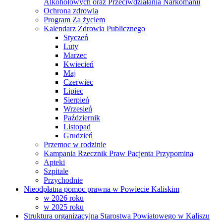
Alkoholowych oraz Przeciwdziałania Narkomanii
Ochrona zdrowia
Program Za życiem
Kalendarz Zdrowia Publicznego
Styczeń
Luty
Marzec
Kwiecień
Maj
Czerwiec
Lipiec
Sierpień
Wrzesień
Październik
Listopad
Grudzień
Przemoc w rodzinie
Kampania Rzecznik Praw Pacjenta Przypomina
Apteki
Szpitale
Przychodnie
Nieodpłatna pomoc prawna w Powiecie Kaliskim
w 2026 roku
w 2025 roku
Struktura organizacyjna Starostwa Powiatowego w Kaliszu