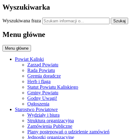
Wyszukiwarka
Wyszukiwana fraza
Szukaj
Menu główne
Menu główne
Powiat Kaliski
Zarząd Powiatu
Rada Powiatu
Gremia doradcze
Herb i flaga
Statut Powiatu Kaliskiego
Gminy Powiatu
Godny Uwagi!
Ogłoszenia
Starostwo Powiatowe
Wydziały i biura
Struktura organizacyjna
Zamówienia Publiczne
Plany postępowań o udzielenie zamówień
Jednostki organizacyjne