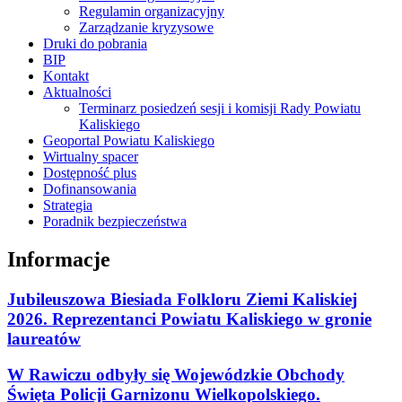
Regulamin organizacyjny
Zarządzanie kryzysowe
Druki do pobrania
BIP
Kontakt
Aktualności
Terminarz posiedzeń sesji i komisji Rady Powiatu
Kaliskiego
Geoportal Powiatu Kaliskiego
Wirtualny spacer
Dostępność plus
Dofinansowania
Strategia
Poradnik bezpieczeństwa
Informacje
Jubileuszowa Biesiada Folkloru Ziemi Kaliskiej
2026. Reprezentanci Powiatu Kaliskiego w gronie
laureatów
W Rawiczu odbyły się Wojewódzkie Obchody
Święta Policji Garnizonu Wielkopolskiego.