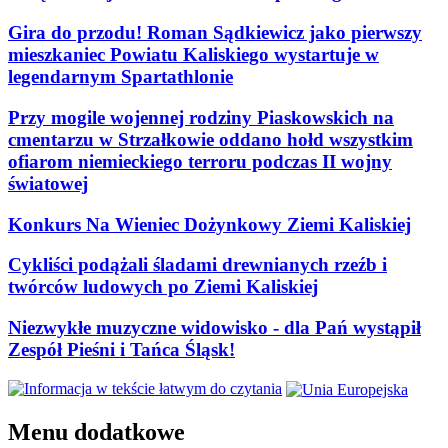
Gira do przodu! Roman Sądkiewicz jako pierwszy
mieszkaniec Powiatu Kaliskiego wystartuje w
legendarnym Spartathlonie
Przy mogile wojennej rodziny Piaskowskich na
cmentarzu w Strzałkowie oddano hołd wszystkim
ofiarom niemieckiego terroru podczas II wojny
światowej
Konkurs Na Wieniec Dożynkowy Ziemi Kaliskiej
Cykliści podążali śladami drewnianych rzeźb i
twórców ludowych po Ziemi Kaliskiej
Niezwykłe muzyczne widowisko - dla Pań wystąpił
Zespół Pieśni i Tańca Śląsk!
Menu dodatkowe