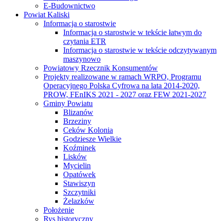
E-Budownictwo
Powiat Kaliski
Informacja o starostwie
Informacja o starostwie w tekście łatwym do
czytania ETR
Informacja o starostwie w tekście odczytywanym
maszynowo
Powiatowy Rzecznik Konsumentów
Projekty realizowane w ramach WRPO, Programu
Operacyjnego Polska Cyfrowa na lata 2014-2020,
PROW, FEnIKS 2021 - 2027 oraz FEW 2021-2027
Gminy Powiatu
Blizanów
Brzeziny
Ceków Kolonia
Godziesze Wielkie
Koźminek
Lisków
Mycielin
Opatówek
Stawiszyn
Szczytniki
Żelazków
Położenie
Rys historyczny