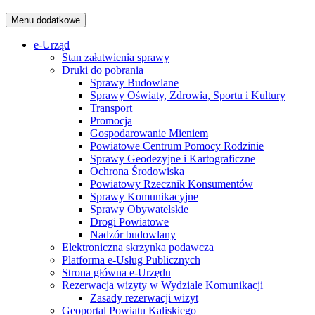
Menu dodatkowe
e-Urząd
Stan załatwienia sprawy
Druki do pobrania
Sprawy Budowlane
Sprawy Oświaty, Zdrowia, Sportu i Kultury
Transport
Promocja
Gospodarowanie Mieniem
Powiatowe Centrum Pomocy Rodzinie
Sprawy Geodezyjne i Kartograficzne
Ochrona Środowiska
Powiatowy Rzecznik Konsumentów
Sprawy Komunikacyjne
Sprawy Obywatelskie
Drogi Powiatowe
Nadzór budowlany
Elektroniczna skrzynka podawcza
Platforma e-Usług Publicznych
Strona główna e-Urzędu
Rezerwacja wizyty w Wydziale Komunikacji
Zasady rezerwacji wizyt
Geoportal Powiatu Kaliskiego