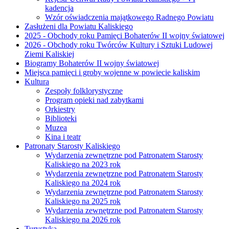
kadencja
Wzór oświadczenia majątkowego Radnego Powiatu
Zasłużeni dla Powiatu Kaliskiego
2025 - Obchody roku Pamięci Bohaterów II wojny światowej
2026 - Obchody roku Twórców Kultury i Sztuki Ludowej
Ziemi Kaliskiej
Biogramy Bohaterów II wojny światowej
Miejsca pamięci i groby wojenne w powiecie kaliskim
Kultura
Zespoły folklorystyczne
Program opieki nad zabytkami
Orkiestry
Biblioteki
Muzea
Kina i teatr
Patronaty Starosty Kaliskiego
Wydarzenia zewnętrzne pod Patronatem Starosty
Kaliskiego na 2023 rok
Wydarzenia zewnętrzne pod Patronatem Starosty
Kaliskiego na 2024 rok
Wydarzenia zewnętrzne pod Patronatem Starosty
Kaliskiego na 2025 rok
Wydarzenia zewnętrzne pod Patronatem Starosty
Kaliskiego na 2026 rok
Turystyka