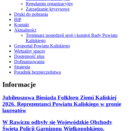
Regulamin organizacyjny
Zarządzanie kryzysowe
Druki do pobrania
BIP
Kontakt
Aktualności
Terminarz posiedzeń sesji i komisji Rady Powiatu
Kaliskiego
Geoportal Powiatu Kaliskiego
Wirtualny spacer
Dostępność plus
Dofinansowania
Strategia
Poradnik bezpieczeństwa
Informacje
Jubileuszowa Biesiada Folkloru Ziemi Kaliskiej
2026. Reprezentanci Powiatu Kaliskiego w gronie
laureatów
W Rawiczu odbyły się Wojewódzkie Obchody
Święta Policji Garnizonu Wielkopolskiego.