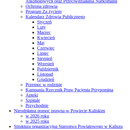
Alkoholowych oraz Przeciwdziałania Narkomanii
Ochrona zdrowia
Program Za życiem
Kalendarz Zdrowia Publicznego
Styczeń
Luty
Marzec
Kwiecień
Maj
Czerwiec
Lipiec
Sierpień
Wrzesień
Październik
Listopad
Grudzień
Przemoc w rodzinie
Kampania Rzecznik Praw Pacjenta Przypomina
Apteki
Szpitale
Przychodnie
Nieodpłatna pomoc prawna w Powiecie Kaliskim
w 2026 roku
w 2025 roku
Struktura organizacyjna Starostwa Powiatowego w Kaliszu