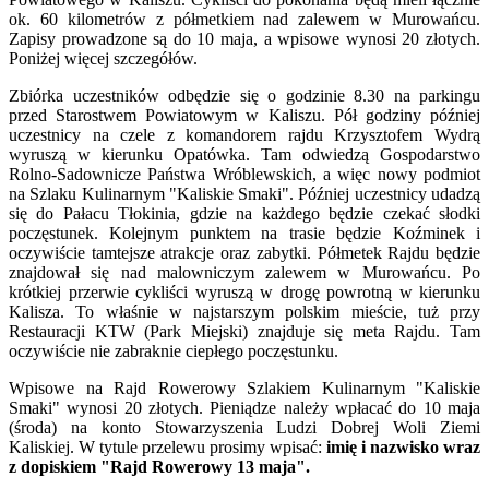
ok. 60 kilometrów z półmetkiem nad zalewem w Murowańcu.
Zapisy prowadzone są do 10 maja, a wpisowe wynosi 20 złotych.
Poniżej więcej szczegółów.
Zbiórka uczestników odbędzie się o godzinie 8.30 na parkingu
przed Starostwem Powiatowym w Kaliszu. Pół godziny później
uczestnicy na czele z komandorem rajdu Krzysztofem Wydrą
wyruszą w kierunku Opatówka. Tam odwiedzą Gospodarstwo
Rolno-Sadownicze Państwa Wróblewskich, a więc nowy podmiot
na Szlaku Kulinarnym "Kaliskie Smaki". Później uczestnicy udadzą
się do Pałacu Tłokinia, gdzie na każdego będzie czekać słodki
poczęstunek. Kolejnym punktem na trasie będzie Koźminek i
oczywiście tamtejsze atrakcje oraz zabytki. Półmetek Rajdu będzie
znajdował się nad malowniczym zalewem w Murowańcu. Po
krótkiej przerwie cykliści wyruszą w drogę powrotną w kierunku
Kalisza. To właśnie w najstarszym polskim mieście, tuż przy
Restauracji KTW (Park Miejski) znajduje się meta Rajdu. Tam
oczywiście nie zabraknie ciepłego poczęstunku.
Wpisowe na Rajd Rowerowy Szlakiem Kulinarnym "Kaliskie
Smaki" wynosi 20 złotych. Pieniądze należy wpłacać do 10 maja
(środa) na konto Stowarzyszenia Ludzi Dobrej Woli Ziemi
Kaliskiej. W tytule przelewu prosimy wpisać:
imię i nazwisko wraz
z dopiskiem "Rajd Rowerowy 13 maja".