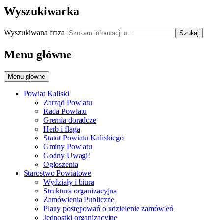
Wyszukiwarka
Wyszukiwana fraza
Szukaj
Menu główne
Menu główne
Powiat Kaliski
Zarząd Powiatu
Rada Powiatu
Gremia doradcze
Herb i flaga
Statut Powiatu Kaliskiego
Gminy Powiatu
Godny Uwagi!
Ogłoszenia
Starostwo Powiatowe
Wydziały i biura
Struktura organizacyjna
Zamówienia Publiczne
Plany postępowań o udzielenie zamówień
Jednostki organizacyjne