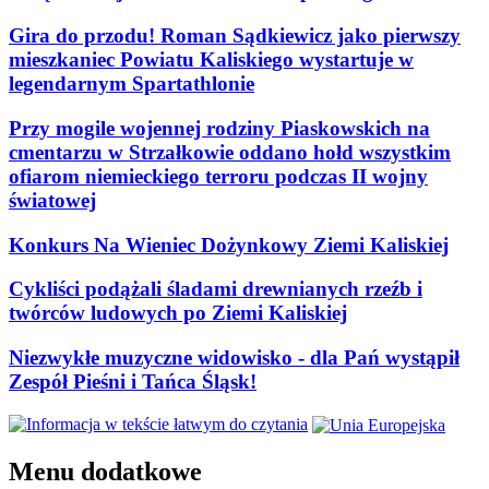
Gira do przodu! Roman Sądkiewicz jako pierwszy
mieszkaniec Powiatu Kaliskiego wystartuje w
legendarnym Spartathlonie
Przy mogile wojennej rodziny Piaskowskich na
cmentarzu w Strzałkowie oddano hołd wszystkim
ofiarom niemieckiego terroru podczas II wojny
światowej
Konkurs Na Wieniec Dożynkowy Ziemi Kaliskiej
Cykliści podążali śladami drewnianych rzeźb i
twórców ludowych po Ziemi Kaliskiej
Niezwykłe muzyczne widowisko - dla Pań wystąpił
Zespół Pieśni i Tańca Śląsk!
Menu dodatkowe