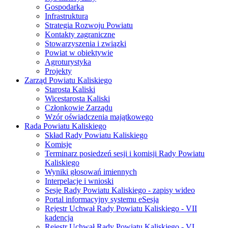
Gospodarka
Infrastruktura
Strategia Rozwoju Powiatu
Kontakty zagraniczne
Stowarzyszenia i związki
Powiat w obiektywie
Agroturystyka
Projekty
Zarząd Powiatu Kaliskiego
Starosta Kaliski
Wicestarosta Kaliski
Członkowie Zarządu
Wzór oświadczenia majątkowego
Rada Powiatu Kaliskiego
Skład Rady Powiatu Kaliskiego
Komisje
Terminarz posiedzeń sesji i komisji Rady Powiatu
Kaliskiego
Wyniki głosowań imiennych
Interpelacje i wnioski
Sesje Rady Powiatu Kaliskiego - zapisy wideo
Portal informacyjny systemu eSesja
Rejestr Uchwał Rady Powiatu Kaliskiego - VII
kadencja
Rejestr Uchwał Rady Powiatu Kaliskiego - VI