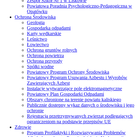
Zespół Szkół Nr 1 w Liskowie
Powiatowa Poradnia Psychologiczno-Pedagogiczna w
Opatówku
Ochrona Środowiska
Geologia
Gospodarka odpadami
Karty wędkarskie
Leśnictwo
Łowiectwo
Ochrona gruntów rolnych
Ochrona powietrza
Ochrona przyrody
Spółki wodne
Powiatowy Program Ochrony Środowiska
Powiatowy Program Usuwania Azbestu i Wyrobów
Zawierających Azbest
Instalacje wytwarzające pole elektromagnetyczne
Powiatowy Plan Gospodarki Odpadami
Obszary chronione na terenie powiatu kaliskiego
Publicznie dostępny wykaz danych o środowisku i jego
ochronie
Rejestracja przetrzymywanych zwierząt podlegających
ograniczeniom na podstawie przepisów UE
Zdrowie
Program Profilaktyki i Rozwiązywania Problemów