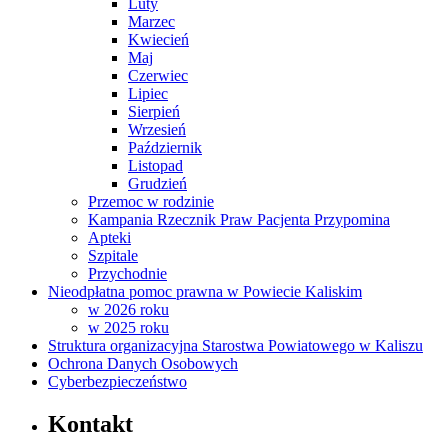
Luty
Marzec
Kwiecień
Maj
Czerwiec
Lipiec
Sierpień
Wrzesień
Październik
Listopad
Grudzień
Przemoc w rodzinie
Kampania Rzecznik Praw Pacjenta Przypomina
Apteki
Szpitale
Przychodnie
Nieodpłatna pomoc prawna w Powiecie Kaliskim
w 2026 roku
w 2025 roku
Struktura organizacyjna Starostwa Powiatowego w Kaliszu
Ochrona Danych Osobowych
Cyberbezpieczeństwo
Kontakt