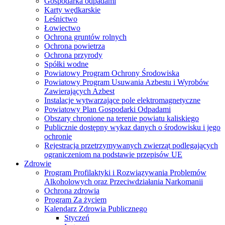
Gospodarka odpadami
Karty wędkarskie
Leśnictwo
Łowiectwo
Ochrona gruntów rolnych
Ochrona powietrza
Ochrona przyrody
Spółki wodne
Powiatowy Program Ochrony Środowiska
Powiatowy Program Usuwania Azbestu i Wyrobów
Zawierających Azbest
Instalacje wytwarzające pole elektromagnetyczne
Powiatowy Plan Gospodarki Odpadami
Obszary chronione na terenie powiatu kaliskiego
Publicznie dostępny wykaz danych o środowisku i jego
ochronie
Rejestracja przetrzymywanych zwierząt podlegających
ograniczeniom na podstawie przepisów UE
Zdrowie
Program Profilaktyki i Rozwiązywania Problemów
Alkoholowych oraz Przeciwdziałania Narkomanii
Ochrona zdrowia
Program Za życiem
Kalendarz Zdrowia Publicznego
Styczeń