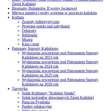
Ziemi Kaliskiej
Biogramy Bohaterów II wojny światowej
Miejsca pamięci i groby wojenne w powiecie kaliskim
Kultura
Zespoły folklorystyczne
Program opieki nad zabytkami
Orkiestry
Biblioteki
Muzea
Kina i teatr
Patronaty Starosty Kaliskiego
Wydarzenia zewnętrzne pod Patronatem Starosty
Kaliskiego na 2023 rok
Wydarzenia zewnętrzne pod Patronatem Starosty
Kaliskiego na 2024 rok
Wydarzenia zewnętrzne pod Patronatem Starosty
Kaliskiego na 2025 rok
Wydarzenia zewnętrzne pod Patronatem Starosty
Kaliskiego na 2026 rok
Turystyka
Szlak Kulinarny "Kaliskie Smaki"
Szlak kościołów drewnianych Ziemi Kaliskiej
Puszcza Pyzdrska
Punkty edukacyjne
Wirtualny spacer