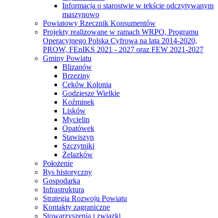
Informacja o starostwie w tekście odczytywanym
maszynowo
Powiatowy Rzecznik Konsumentów
Projekty realizowane w ramach WRPO, Programu
Operacyjnego Polska Cyfrowa na lata 2014-2020,
PROW, FEnIKS 2021 - 2027 oraz FEW 2021-2027
Gminy Powiatu
Blizanów
Brzeziny
Ceków Kolonia
Godziesze Wielkie
Koźminek
Lisków
Mycielin
Opatówek
Stawiszyn
Szczytniki
Żelazków
Położenie
Rys historyczny
Gospodarka
Infrastruktura
Strategia Rozwoju Powiatu
Kontakty zagraniczne
Stowarzyszenia i związki