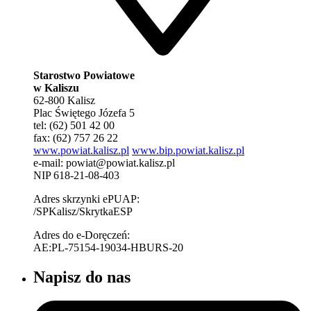
Starostwo Powiatowe
w Kaliszu
62-800 Kalisz
Plac Świętego Józefa 5
tel: (62) 501 42 00
fax: (62) 757 26 22
www.powiat.kalisz.pl
www.bip.powiat.kalisz.pl
e-mail:
powiat@powiat.kalisz.pl
NIP 618-21-08-403
Adres skrzynki ePUAP:
/SPKalisz/SkrytkaESP
Adres do e-Doręczeń:
AE:PL-75154-19034-HBURS-20
Napisz do nas