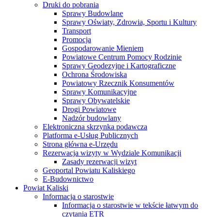
Druki do pobrania
Sprawy Budowlane
Sprawy Oświaty, Zdrowia, Sportu i Kultury
Transport
Promocja
Gospodarowanie Mieniem
Powiatowe Centrum Pomocy Rodzinie
Sprawy Geodezyjne i Kartograficzne
Ochrona Środowiska
Powiatowy Rzecznik Konsumentów
Sprawy Komunikacyjne
Sprawy Obywatelskie
Drogi Powiatowe
Nadzór budowlany
Elektroniczna skrzynka podawcza
Platforma e-Usług Publicznych
Strona główna e-Urzędu
Rezerwacja wizyty w Wydziale Komunikacji
Zasady rezerwacji wizyt
Geoportal Powiatu Kaliskiego
E-Budownictwo
Powiat Kaliski
Informacja o starostwie
Informacja o starostwie w tekście łatwym do
czytania ETR