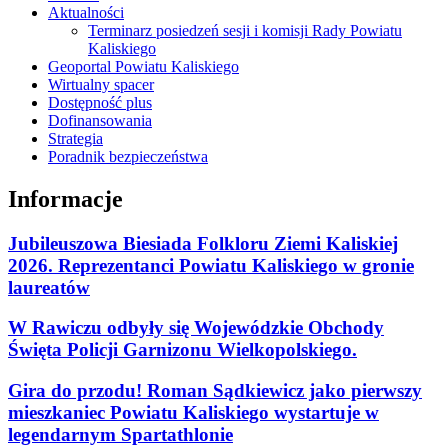
Aktualności
Terminarz posiedzeń sesji i komisji Rady Powiatu
Kaliskiego
Geoportal Powiatu Kaliskiego
Wirtualny spacer
Dostępność plus
Dofinansowania
Strategia
Poradnik bezpieczeństwa
Informacje
Jubileuszowa Biesiada Folkloru Ziemi Kaliskiej
2026. Reprezentanci Powiatu Kaliskiego w gronie
laureatów
W Rawiczu odbyły się Wojewódzkie Obchody
Święta Policji Garnizonu Wielkopolskiego.
Gira do przodu! Roman Sądkiewicz jako pierwszy
mieszkaniec Powiatu Kaliskiego wystartuje w
legendarnym Spartathlonie