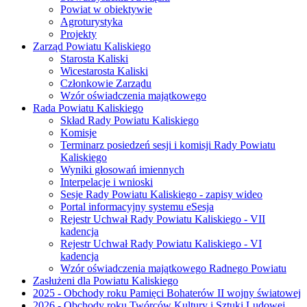
Powiat w obiektywie
Agroturystyka
Projekty
Zarząd Powiatu Kaliskiego
Starosta Kaliski
Wicestarosta Kaliski
Członkowie Zarządu
Wzór oświadczenia majątkowego
Rada Powiatu Kaliskiego
Skład Rady Powiatu Kaliskiego
Komisje
Terminarz posiedzeń sesji i komisji Rady Powiatu
Kaliskiego
Wyniki głosowań imiennych
Interpelacje i wnioski
Sesje Rady Powiatu Kaliskiego - zapisy wideo
Portal informacyjny systemu eSesja
Rejestr Uchwał Rady Powiatu Kaliskiego - VII
kadencja
Rejestr Uchwał Rady Powiatu Kaliskiego - VI
kadencja
Wzór oświadczenia majątkowego Radnego Powiatu
Zasłużeni dla Powiatu Kaliskiego
2025 - Obchody roku Pamięci Bohaterów II wojny światowej
2026 - Obchody roku Twórców Kultury i Sztuki Ludowej