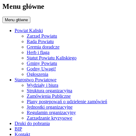
Menu główne
Menu główne
Powiat Kaliski
Zarząd Powiatu
Rada Powiatu
Gremia doradcze
Herb i flaga
Statut Powiatu Kaliskiego
Gminy Powiatu
Godny Uwagi!
Ogłoszenia
Starostwo Powiatowe
Wydziały i biura
Struktura organizacyjna
Zamówienia Publiczne
Plany postępowań o udzielenie zamówień
Jednostki organizacyjne
Regulamin organizacyjny
Zarządzanie kryzysowe
Druki do pobrania
BIP
Kontakt