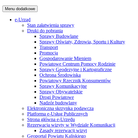
Menu dodatkowe
e-Urząd
Stan załatwienia sprawy
Druki do pobrania
Sprawy Budowlane
Sprawy Oświaty, Zdrowia, Sportu i Kultury
Transport
Promocja
Gospodarowanie Mieniem
Powiatowe Centrum Pomocy Rodzinie
Sprawy Geodezyjne i Kartograficzne
Ochrona Środowiska
Powiatowy Rzecznik Konsumentów
Sprawy Komunikacyjne
Sprawy Obywatelskie
Drogi Powiatowe
Nadzór budowlany
Elektroniczna skrzynka podawcza
Platforma e-Usług Publicznych
Strona główna e-Urzędu
Rezerwacja wizyty w Wydziale Komunikacji
Zasady rezerwacji wizyt
Geoportal Powiatu Kaliskiego