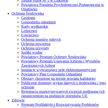
Zespół Szkół Nr 1 w Liskowie
Powiatowa Poradnia Psychologiczno-Pedagogiczna w
Opatówku
Ochrona Środowiska
Geologia
Gospodarka odpadami
Karty wędkarskie
Leśnictwo
Łowiectwo
Ochrona gruntów rolnych
Ochrona powietrza
Ochrona przyrody
Spółki wodne
Powiatowy Program Ochrony Środowiska
Powiatowy Program Usuwania Azbestu i Wyrobów
Zawierających Azbest
Instalacje wytwarzające pole elektromagnetyczne
Powiatowy Plan Gospodarki Odpadami
Obszary chronione na terenie powiatu kaliskiego
Publicznie dostępny wykaz danych o środowisku i jego
ochronie
Rejestracja przetrzymywanych zwierząt podlegających
ograniczeniom na podstawie przepisów UE
Zdrowie
Program Profilaktyki i Rozwiązywania Problemów