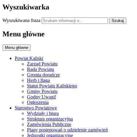
Wyszukiwarka
Wyszukiwana fraza
Szukaj
Menu główne
Menu główne
Powiat Kaliski
Zarząd Powiatu
Rada Powiatu
Gremia doradcze
Herb i flaga
Statut Powiatu Kaliskiego
Gminy Powiatu
Godny Uwagi!
Ogłoszenia
Starostwo Powiatowe
Wydziały i biura
Struktura organizacyjna
Zamówienia Publiczne
Plany postępowań o udzielenie zamówień
Jednostki organizacyjne