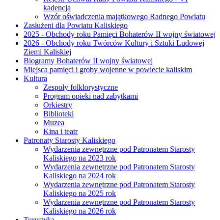
kadencja
Wzór oświadczenia majątkowego Radnego Powiatu
Zasłużeni dla Powiatu Kaliskiego
2025 - Obchody roku Pamięci Bohaterów II wojny światowej
2026 - Obchody roku Twórców Kultury i Sztuki Ludowej
Ziemi Kaliskiej
Biogramy Bohaterów II wojny światowej
Miejsca pamięci i groby wojenne w powiecie kaliskim
Kultura
Zespoły folklorystyczne
Program opieki nad zabytkami
Orkiestry
Biblioteki
Muzea
Kina i teatr
Patronaty Starosty Kaliskiego
Wydarzenia zewnętrzne pod Patronatem Starosty
Kaliskiego na 2023 rok
Wydarzenia zewnętrzne pod Patronatem Starosty
Kaliskiego na 2024 rok
Wydarzenia zewnętrzne pod Patronatem Starosty
Kaliskiego na 2025 rok
Wydarzenia zewnętrzne pod Patronatem Starosty
Kaliskiego na 2026 rok
Turystyka