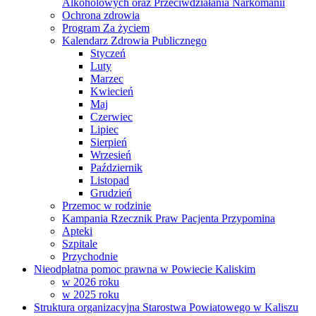
Alkoholowych oraz Przeciwdziałania Narkomanii
Ochrona zdrowia
Program Za życiem
Kalendarz Zdrowia Publicznego
Styczeń
Luty
Marzec
Kwiecień
Maj
Czerwiec
Lipiec
Sierpień
Wrzesień
Październik
Listopad
Grudzień
Przemoc w rodzinie
Kampania Rzecznik Praw Pacjenta Przypomina
Apteki
Szpitale
Przychodnie
Nieodpłatna pomoc prawna w Powiecie Kaliskim
w 2026 roku
w 2025 roku
Struktura organizacyjna Starostwa Powiatowego w Kaliszu