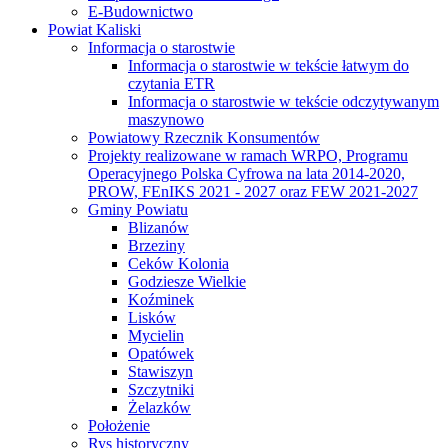
E-Budownictwo
Powiat Kaliski
Informacja o starostwie
Informacja o starostwie w tekście łatwym do
czytania ETR
Informacja o starostwie w tekście odczytywanym
maszynowo
Powiatowy Rzecznik Konsumentów
Projekty realizowane w ramach WRPO, Programu
Operacyjnego Polska Cyfrowa na lata 2014-2020,
PROW, FEnIKS 2021 - 2027 oraz FEW 2021-2027
Gminy Powiatu
Blizanów
Brzeziny
Ceków Kolonia
Godziesze Wielkie
Koźminek
Lisków
Mycielin
Opatówek
Stawiszyn
Szczytniki
Żelazków
Położenie
Rys historyczny