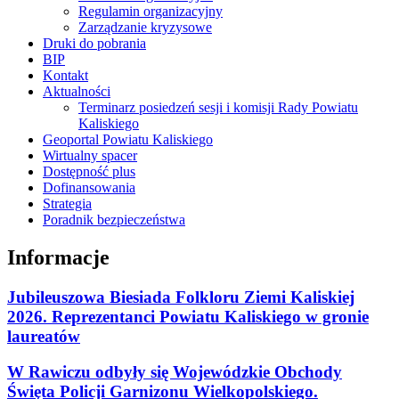
Regulamin organizacyjny
Zarządzanie kryzysowe
Druki do pobrania
BIP
Kontakt
Aktualności
Terminarz posiedzeń sesji i komisji Rady Powiatu
Kaliskiego
Geoportal Powiatu Kaliskiego
Wirtualny spacer
Dostępność plus
Dofinansowania
Strategia
Poradnik bezpieczeństwa
Informacje
Jubileuszowa Biesiada Folkloru Ziemi Kaliskiej
2026. Reprezentanci Powiatu Kaliskiego w gronie
laureatów
W Rawiczu odbyły się Wojewódzkie Obchody
Święta Policji Garnizonu Wielkopolskiego.