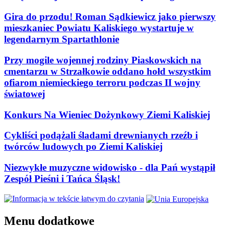
Gira do przodu! Roman Sądkiewicz jako pierwszy
mieszkaniec Powiatu Kaliskiego wystartuje w
legendarnym Spartathlonie
Przy mogile wojennej rodziny Piaskowskich na
cmentarzu w Strzałkowie oddano hołd wszystkim
ofiarom niemieckiego terroru podczas II wojny
światowej
Konkurs Na Wieniec Dożynkowy Ziemi Kaliskiej
Cykliści podążali śladami drewnianych rzeźb i
twórców ludowych po Ziemi Kaliskiej
Niezwykłe muzyczne widowisko - dla Pań wystąpił
Zespół Pieśni i Tańca Śląsk!
Menu dodatkowe