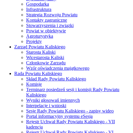
Gospodarka
Infrastruktura
Strategia Rozwoju Powiatu
Kontakty zagraniczne
Stowarzyszenia i związki
Powiat w obiektywie
Agroturystyka
Projekty
Zarząd Powiatu Kaliskiego
Starosta Kaliski
Wicestarosta Kaliski
Członkowie Zarządu
Wzór oświadczenia majątkowego
Rada Powiatu Kaliskiego
Skład Rady Powiatu Kaliskiego
Komisje
Terminarz posiedzeń sesji i komisji Rady Powiatu
Kaliskiego
Wyniki głosowań imiennych
Interpelacje i wnioski
Sesje Rady Powiatu Kaliskiego - zapisy wideo
Portal informacyjny systemu eSesja
Rejestr Uchwał Rady Powiatu Kaliskiego - VII
kadencja
Rejestr Uchwał Rady Powiatu Kaliskiego - VI