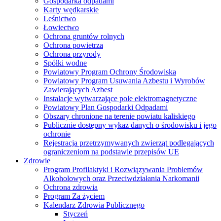
Gospodarka odpadami
Karty wędkarskie
Leśnictwo
Łowiectwo
Ochrona gruntów rolnych
Ochrona powietrza
Ochrona przyrody
Spółki wodne
Powiatowy Program Ochrony Środowiska
Powiatowy Program Usuwania Azbestu i Wyrobów
Zawierających Azbest
Instalacje wytwarzające pole elektromagnetyczne
Powiatowy Plan Gospodarki Odpadami
Obszary chronione na terenie powiatu kaliskiego
Publicznie dostępny wykaz danych o środowisku i jego
ochronie
Rejestracja przetrzymywanych zwierząt podlegających
ograniczeniom na podstawie przepisów UE
Zdrowie
Program Profilaktyki i Rozwiązywania Problemów
Alkoholowych oraz Przeciwdziałania Narkomanii
Ochrona zdrowia
Program Za życiem
Kalendarz Zdrowia Publicznego
Styczeń