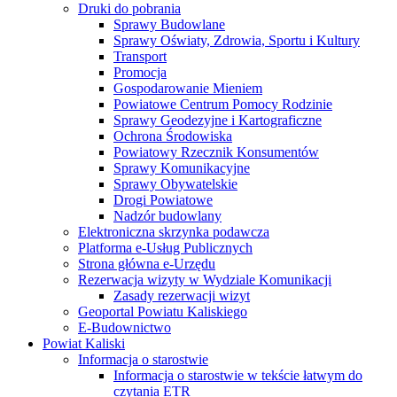
Druki do pobrania
Sprawy Budowlane
Sprawy Oświaty, Zdrowia, Sportu i Kultury
Transport
Promocja
Gospodarowanie Mieniem
Powiatowe Centrum Pomocy Rodzinie
Sprawy Geodezyjne i Kartograficzne
Ochrona Środowiska
Powiatowy Rzecznik Konsumentów
Sprawy Komunikacyjne
Sprawy Obywatelskie
Drogi Powiatowe
Nadzór budowlany
Elektroniczna skrzynka podawcza
Platforma e-Usług Publicznych
Strona główna e-Urzędu
Rezerwacja wizyty w Wydziale Komunikacji
Zasady rezerwacji wizyt
Geoportal Powiatu Kaliskiego
E-Budownictwo
Powiat Kaliski
Informacja o starostwie
Informacja o starostwie w tekście łatwym do
czytania ETR