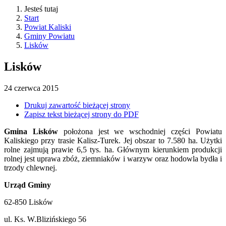
Jesteś tutaj
Start
Powiat Kaliski
Gminy Powiatu
Lisków
Lisków
24
czerwca
2015
Drukuj zawartość bieżącej strony
Zapisz tekst bieżącej strony do PDF
Gmina Lisków
położona jest we wschodniej części Powiatu
Kaliskiego przy trasie Kalisz-Turek. Jej obszar to 7.580 ha. Użytki
rolne zajmują prawie 6,5 tys. ha. Głównym kierunkiem produkcji
rolnej jest uprawa zbóż, ziemniaków i warzyw oraz hodowla bydła i
trzody chlewnej.
Urząd Gminy
62-850 Lisków
ul. Ks. W.Blizińskiego 56