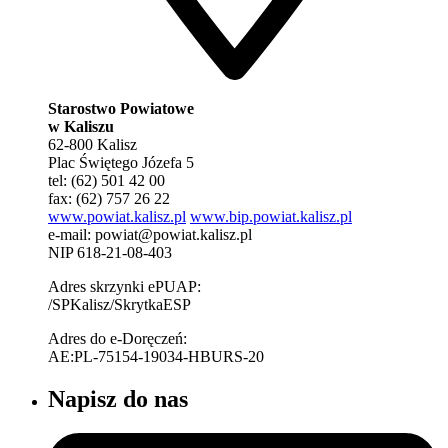
Starostwo Powiatowe
w Kaliszu
62-800 Kalisz
Plac Świętego Józefa 5
tel: (62) 501 42 00
fax: (62) 757 26 22
www.powiat.kalisz.pl
www.bip.powiat.kalisz.pl
e-mail:
powiat@powiat.kalisz.pl
NIP 618-21-08-403
Adres skrzynki ePUAP:
/SPKalisz/SkrytkaESP
Adres do e-Doręczeń:
AE:PL-75154-19034-HBURS-20
Napisz do nas