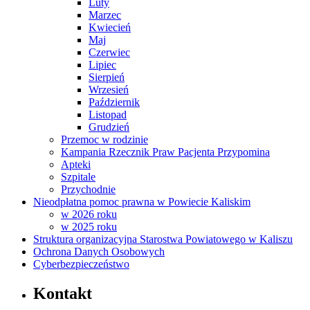
Luty
Marzec
Kwiecień
Maj
Czerwiec
Lipiec
Sierpień
Wrzesień
Październik
Listopad
Grudzień
Przemoc w rodzinie
Kampania Rzecznik Praw Pacjenta Przypomina
Apteki
Szpitale
Przychodnie
Nieodpłatna pomoc prawna w Powiecie Kaliskim
w 2026 roku
w 2025 roku
Struktura organizacyjna Starostwa Powiatowego w Kaliszu
Ochrona Danych Osobowych
Cyberbezpieczeństwo
Kontakt