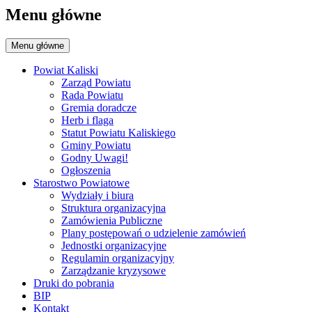
Menu główne
Menu główne
Powiat Kaliski
Zarząd Powiatu
Rada Powiatu
Gremia doradcze
Herb i flaga
Statut Powiatu Kaliskiego
Gminy Powiatu
Godny Uwagi!
Ogłoszenia
Starostwo Powiatowe
Wydziały i biura
Struktura organizacyjna
Zamówienia Publiczne
Plany postępowań o udzielenie zamówień
Jednostki organizacyjne
Regulamin organizacyjny
Zarządzanie kryzysowe
Druki do pobrania
BIP
Kontakt