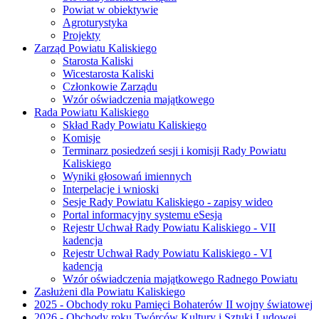
Powiat w obiektywie
Agroturystyka
Projekty
Zarząd Powiatu Kaliskiego
Starosta Kaliski
Wicestarosta Kaliski
Członkowie Zarządu
Wzór oświadczenia majątkowego
Rada Powiatu Kaliskiego
Skład Rady Powiatu Kaliskiego
Komisje
Terminarz posiedzeń sesji i komisji Rady Powiatu
Kaliskiego
Wyniki głosowań imiennych
Interpelacje i wnioski
Sesje Rady Powiatu Kaliskiego - zapisy wideo
Portal informacyjny systemu eSesja
Rejestr Uchwał Rady Powiatu Kaliskiego - VII
kadencja
Rejestr Uchwał Rady Powiatu Kaliskiego - VI
kadencja
Wzór oświadczenia majątkowego Radnego Powiatu
Zasłużeni dla Powiatu Kaliskiego
2025 - Obchody roku Pamięci Bohaterów II wojny światowej
2026 - Obchody roku Twórców Kultury i Sztuki Ludowej