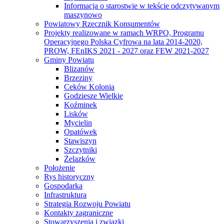
Informacja o starostwie w tekście odczytywanym
maszynowo
Powiatowy Rzecznik Konsumentów
Projekty realizowane w ramach WRPO, Programu
Operacyjnego Polska Cyfrowa na lata 2014-2020,
PROW, FEnIKS 2021 - 2027 oraz FEW 2021-2027
Gminy Powiatu
Blizanów
Brzeziny
Ceków Kolonia
Godziesze Wielkie
Koźminek
Lisków
Mycielin
Opatówek
Stawiszyn
Szczytniki
Żelazków
Położenie
Rys historyczny
Gospodarka
Infrastruktura
Strategia Rozwoju Powiatu
Kontakty zagraniczne
Stowarzyszenia i związki