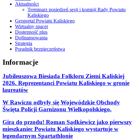
Aktualności
Terminarz posiedzeń sesji i komisji Rady Powiatu
Kaliskiego
Geoportal Powiatu Kaliskiego
Wirtualny spacer
Dostępność plus
Dofinansowania
Strategia
Poradnik bezpieczeństwa
Informacje
Jubileuszowa Biesiada Folkloru Ziemi Kaliskiej
2026. Reprezentanci Powiatu Kaliskiego w gronie
laureatów
W Rawiczu odbyły się Wojewódzkie Obchody
Święta Policji Garnizonu Wielkopolskiego.
Gira do przodu! Roman Sądkiewicz jako pierwszy
mieszkaniec Powiatu Kaliskiego wystartuje w
legendarnym Spartathlonie