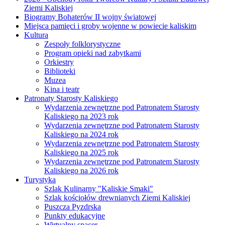
Ziemi Kaliskiej
Biogramy Bohaterów II wojny światowej
Miejsca pamięci i groby wojenne w powiecie kaliskim
Kultura
Zespoły folklorystyczne
Program opieki nad zabytkami
Orkiestry
Biblioteki
Muzea
Kina i teatr
Patronaty Starosty Kaliskiego
Wydarzenia zewnętrzne pod Patronatem Starosty
Kaliskiego na 2023 rok
Wydarzenia zewnętrzne pod Patronatem Starosty
Kaliskiego na 2024 rok
Wydarzenia zewnętrzne pod Patronatem Starosty
Kaliskiego na 2025 rok
Wydarzenia zewnętrzne pod Patronatem Starosty
Kaliskiego na 2026 rok
Turystyka
Szlak Kulinarny "Kaliskie Smaki"
Szlak kościołów drewnianych Ziemi Kaliskiej
Puszcza Pyzdrska
Punkty edukacyjne
Wirtualny spacer