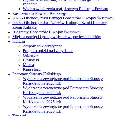
kadencja
Wzór oświadczenia majątkowego Radnego Powiatu
Zasłużeni dla Powiatu Kaliskiego
2025 - Obchody roku Pamięci Bohaterów II wojny światowej
2026 - Obchody roku Twórców Kultury i Sztuki Ludowej
Ziemi Kaliskiej
Biogramy Bohaterów II wojny światowej
Miejsca pamięci i groby wojenne w powiecie kaliskim
Kultura
Zespoły folklorystyczne
Program opieki nad zabytkami
Orkiestry
Biblioteki
Muzea
Kina i teatr
Patronaty Starosty Kaliskiego
Wydarzenia zewnętrzne pod Patronatem Starosty
Kaliskiego na 2023 rok
Wydarzenia zewnętrzne pod Patronatem Starosty
Kaliskiego na 2024 rok
Wydarzenia zewnętrzne pod Patronatem Starosty
Kaliskiego na 2025 rok
Wydarzenia zewnętrzne pod Patronatem Starosty
Kaliskiego na 2026 rok
Turystyka