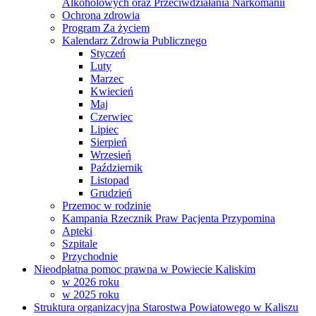
Alkoholowych oraz Przeciwdziałania Narkomanii
Ochrona zdrowia
Program Za życiem
Kalendarz Zdrowia Publicznego
Styczeń
Luty
Marzec
Kwiecień
Maj
Czerwiec
Lipiec
Sierpień
Wrzesień
Październik
Listopad
Grudzień
Przemoc w rodzinie
Kampania Rzecznik Praw Pacjenta Przypomina
Apteki
Szpitale
Przychodnie
Nieodpłatna pomoc prawna w Powiecie Kaliskim
w 2026 roku
w 2025 roku
Struktura organizacyjna Starostwa Powiatowego w Kaliszu