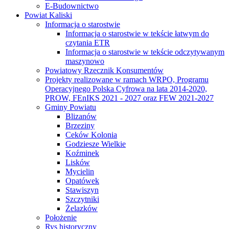
E-Budownictwo
Powiat Kaliski
Informacja o starostwie
Informacja o starostwie w tekście łatwym do
czytania ETR
Informacja o starostwie w tekście odczytywanym
maszynowo
Powiatowy Rzecznik Konsumentów
Projekty realizowane w ramach WRPO, Programu
Operacyjnego Polska Cyfrowa na lata 2014-2020,
PROW, FEnIKS 2021 - 2027 oraz FEW 2021-2027
Gminy Powiatu
Blizanów
Brzeziny
Ceków Kolonia
Godziesze Wielkie
Koźminek
Lisków
Mycielin
Opatówek
Stawiszyn
Szczytniki
Żelazków
Położenie
Rys historyczny