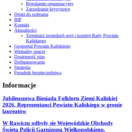
Regulamin organizacyjny
Zarządzanie kryzysowe
Druki do pobrania
BIP
Kontakt
Aktualności
Terminarz posiedzeń sesji i komisji Rady Powiatu
Kaliskiego
Geoportal Powiatu Kaliskiego
Wirtualny spacer
Dostępność plus
Dofinansowania
Strategia
Poradnik bezpieczeństwa
Informacje
Jubileuszowa Biesiada Folkloru Ziemi Kaliskiej
2026. Reprezentanci Powiatu Kaliskiego w gronie
laureatów
W Rawiczu odbyły się Wojewódzkie Obchody
Święta Policji Garnizonu Wielkopolskiego.