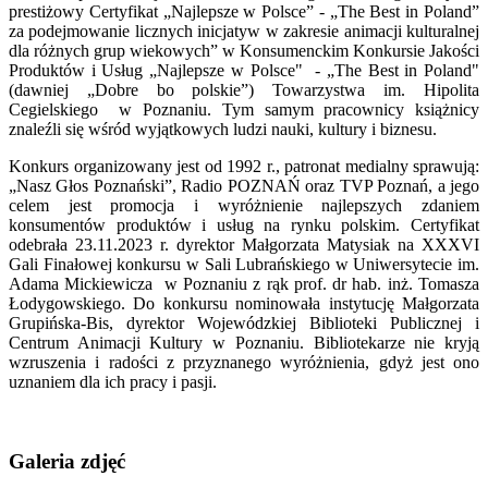
prestiżowy Certyfikat „Najlepsze w Polsce” - „The Best in Poland”
za podejmowanie licznych inicjatyw w zakresie animacji kulturalnej
dla różnych grup wiekowych” w Konsumenckim Konkursie Jakości
Produktów i Usług „Najlepsze w Polsce" - „The Best in Poland"
(dawniej „Dobre bo polskie”) Towarzystwa im. Hipolita
Cegielskiego w Poznaniu. Tym samym pracownicy książnicy
znaleźli się wśród wyjątkowych ludzi nauki, kultury i biznesu.
Konkurs organizowany jest od 1992 r., patronat medialny sprawują:
„Nasz Głos Poznański”, Radio POZNAŃ oraz TVP Poznań, a jego
celem jest promocja i wyróżnienie najlepszych zdaniem
konsumentów produktów i usług na rynku polskim. Certyfikat
odebrała 23.11.2023 r. dyrektor Małgorzata Matysiak na XXXVI
Gali Finałowej konkursu w Sali Lubrańskiego w Uniwersytecie im.
Adama Mickiewicza w Poznaniu z rąk prof. dr hab. inż. Tomasza
Łodygowskiego. Do konkursu nominowała instytucję Małgorzata
Grupińska-Bis, dyrektor Wojewódzkiej Biblioteki Publicznej i
Centrum Animacji Kultury w Poznaniu. Bibliotekarze nie kryją
wzruszenia i radości z przyznanego wyróżnienia, gdyż jest ono
uznaniem dla ich pracy i pasji.
Galeria zdjęć