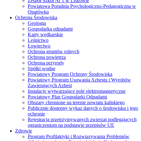
Zespół Szkół Nr 1 w Liskowie
Powiatowa Poradnia Psychologiczno-Pedagogiczna w
Opatówku
Ochrona Środowiska
Geologia
Gospodarka odpadami
Karty wędkarskie
Leśnictwo
Łowiectwo
Ochrona gruntów rolnych
Ochrona powietrza
Ochrona przyrody
Spółki wodne
Powiatowy Program Ochrony Środowiska
Powiatowy Program Usuwania Azbestu i Wyrobów
Zawierających Azbest
Instalacje wytwarzające pole elektromagnetyczne
Powiatowy Plan Gospodarki Odpadami
Obszary chronione na terenie powiatu kaliskiego
Publicznie dostępny wykaz danych o środowisku i jego
ochronie
Rejestracja przetrzymywanych zwierząt podlegających
ograniczeniom na podstawie przepisów UE
Zdrowie
Program Profilaktyki i Rozwiązywania Problemów