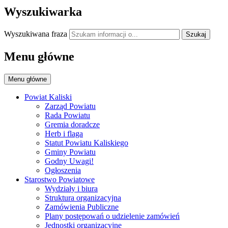
Wyszukiwarka
Wyszukiwana fraza
Szukaj
Menu główne
Menu główne
Powiat Kaliski
Zarząd Powiatu
Rada Powiatu
Gremia doradcze
Herb i flaga
Statut Powiatu Kaliskiego
Gminy Powiatu
Godny Uwagi!
Ogłoszenia
Starostwo Powiatowe
Wydziały i biura
Struktura organizacyjna
Zamówienia Publiczne
Plany postępowań o udzielenie zamówień
Jednostki organizacyjne