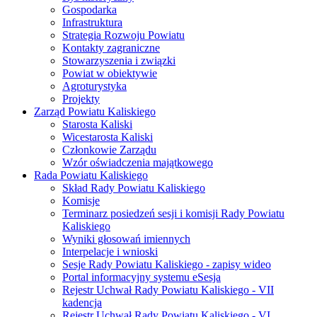
Gospodarka
Infrastruktura
Strategia Rozwoju Powiatu
Kontakty zagraniczne
Stowarzyszenia i związki
Powiat w obiektywie
Agroturystyka
Projekty
Zarząd Powiatu Kaliskiego
Starosta Kaliski
Wicestarosta Kaliski
Członkowie Zarządu
Wzór oświadczenia majątkowego
Rada Powiatu Kaliskiego
Skład Rady Powiatu Kaliskiego
Komisje
Terminarz posiedzeń sesji i komisji Rady Powiatu
Kaliskiego
Wyniki głosowań imiennych
Interpelacje i wnioski
Sesje Rady Powiatu Kaliskiego - zapisy wideo
Portal informacyjny systemu eSesja
Rejestr Uchwał Rady Powiatu Kaliskiego - VII
kadencja
Rejestr Uchwał Rady Powiatu Kaliskiego - VI