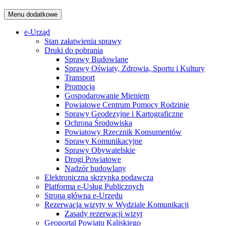
Menu dodatkowe
e-Urząd
Stan załatwienia sprawy
Druki do pobrania
Sprawy Budowlane
Sprawy Oświaty, Zdrowia, Sportu i Kultury
Transport
Promocja
Gospodarowanie Mieniem
Powiatowe Centrum Pomocy Rodzinie
Sprawy Geodezyjne i Kartograficzne
Ochrona Środowiska
Powiatowy Rzecznik Konsumentów
Sprawy Komunikacyjne
Sprawy Obywatelskie
Drogi Powiatowe
Nadzór budowlany
Elektroniczna skrzynka podawcza
Platforma e-Usług Publicznych
Strona główna e-Urzędu
Rezerwacja wizyty w Wydziale Komunikacji
Zasady rezerwacji wizyt
Geoportal Powiatu Kaliskiego