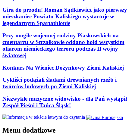
Gira do przodu! Roman Sądkiewicz jako pierwszy
mieszkaniec Powiatu Kaliskiego wystartuje w
legendarnym Spartathlonie
Przy mogile wojennej rodziny Piaskowskich na
cmentarzu w Strzałkowie oddano hołd wszystkim
ofiarom niemieckiego terroru podczas II wojny
światowej
Konkurs Na Wieniec Dożynkowy Ziemi Kaliskiej
Cykliści podążali śladami drewnianych rzeźb i
twórców ludowych po Ziemi Kaliskiej
Niezwykłe muzyczne widowisko - dla Pań wystąpił
Zespół Pieśni i Tańca Śląsk!
Menu dodatkowe