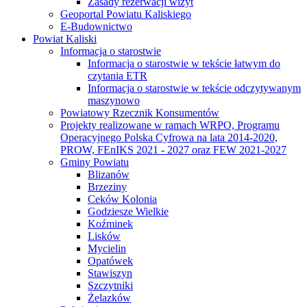
Zasady rezerwacji wizyt
Geoportal Powiatu Kaliskiego
E-Budownictwo
Powiat Kaliski
Informacja o starostwie
Informacja o starostwie w tekście łatwym do
czytania ETR
Informacja o starostwie w tekście odczytywanym
maszynowo
Powiatowy Rzecznik Konsumentów
Projekty realizowane w ramach WRPO, Programu
Operacyjnego Polska Cyfrowa na lata 2014-2020,
PROW, FEnIKS 2021 - 2027 oraz FEW 2021-2027
Gminy Powiatu
Blizanów
Brzeziny
Ceków Kolonia
Godziesze Wielkie
Koźminek
Lisków
Mycielin
Opatówek
Stawiszyn
Szczytniki
Żelazków