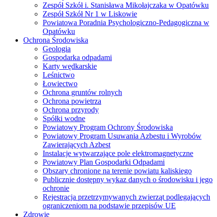
Zespół Szkół i. Stanisława Mikołajczaka w Opatówku
Zespół Szkół Nr 1 w Liskowie
Powiatowa Poradnia Psychologiczno-Pedagogiczna w
Opatówku
Ochrona Środowiska
Geologia
Gospodarka odpadami
Karty wędkarskie
Leśnictwo
Łowiectwo
Ochrona gruntów rolnych
Ochrona powietrza
Ochrona przyrody
Spółki wodne
Powiatowy Program Ochrony Środowiska
Powiatowy Program Usuwania Azbestu i Wyrobów
Zawierających Azbest
Instalacje wytwarzające pole elektromagnetyczne
Powiatowy Plan Gospodarki Odpadami
Obszary chronione na terenie powiatu kaliskiego
Publicznie dostępny wykaz danych o środowisku i jego
ochronie
Rejestracja przetrzymywanych zwierząt podlegających
ograniczeniom na podstawie przepisów UE
Zdrowie