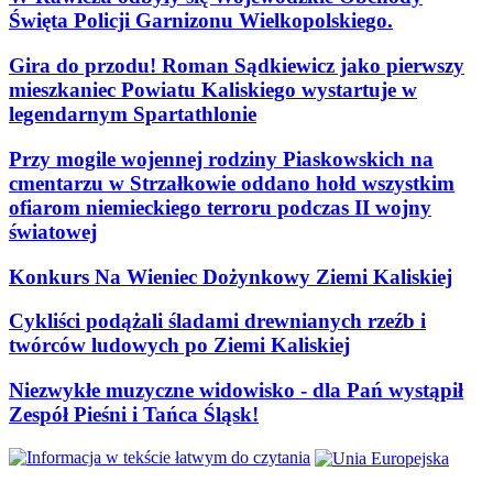
Święta Policji Garnizonu Wielkopolskiego.
Gira do przodu! Roman Sądkiewicz jako pierwszy
mieszkaniec Powiatu Kaliskiego wystartuje w
legendarnym Spartathlonie
Przy mogile wojennej rodziny Piaskowskich na
cmentarzu w Strzałkowie oddano hołd wszystkim
ofiarom niemieckiego terroru podczas II wojny
światowej
Konkurs Na Wieniec Dożynkowy Ziemi Kaliskiej
Cykliści podążali śladami drewnianych rzeźb i
twórców ludowych po Ziemi Kaliskiej
Niezwykłe muzyczne widowisko - dla Pań wystąpił
Zespół Pieśni i Tańca Śląsk!