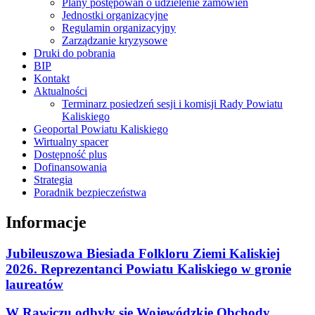
Plany postępowań o udzielenie zamówień
Jednostki organizacyjne
Regulamin organizacyjny
Zarządzanie kryzysowe
Druki do pobrania
BIP
Kontakt
Aktualności
Terminarz posiedzeń sesji i komisji Rady Powiatu
Kaliskiego
Geoportal Powiatu Kaliskiego
Wirtualny spacer
Dostępność plus
Dofinansowania
Strategia
Poradnik bezpieczeństwa
Informacje
Jubileuszowa Biesiada Folkloru Ziemi Kaliskiej
2026. Reprezentanci Powiatu Kaliskiego w gronie
laureatów
W Rawiczu odbyły się Wojewódzkie Obchody