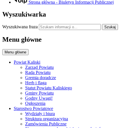
Strona główna - Biuletyn Informacji Publicznej
Wyszukiwarka
Wyszukiwana fraza
Szukaj
Menu główne
Menu główne
Powiat Kaliski
Zarząd Powiatu
Rada Powiatu
Gremia doradcze
Herb i flaga
Statut Powiatu Kaliskiego
Gminy Powiatu
Godny Uwagi!
Ogłoszenia
Starostwo Powiatowe
Wydziały i biura
Struktura organizacyjna
Zamówienia Publiczne