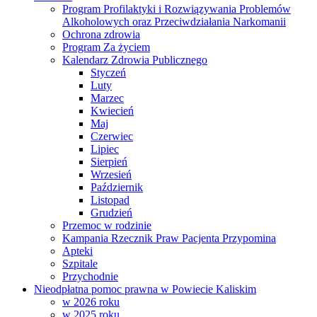
Program Profilaktyki i Rozwiązywania Problemów
Alkoholowych oraz Przeciwdziałania Narkomanii
Ochrona zdrowia
Program Za życiem
Kalendarz Zdrowia Publicznego
Styczeń
Luty
Marzec
Kwiecień
Maj
Czerwiec
Lipiec
Sierpień
Wrzesień
Październik
Listopad
Grudzień
Przemoc w rodzinie
Kampania Rzecznik Praw Pacjenta Przypomina
Apteki
Szpitale
Przychodnie
Nieodpłatna pomoc prawna w Powiecie Kaliskim
w 2026 roku
w 2025 roku