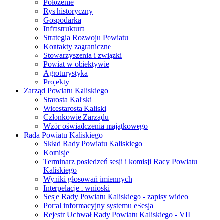
Położenie
Rys historyczny
Gospodarka
Infrastruktura
Strategia Rozwoju Powiatu
Kontakty zagraniczne
Stowarzyszenia i związki
Powiat w obiektywie
Agroturystyka
Projekty
Zarząd Powiatu Kaliskiego
Starosta Kaliski
Wicestarosta Kaliski
Członkowie Zarządu
Wzór oświadczenia majątkowego
Rada Powiatu Kaliskiego
Skład Rady Powiatu Kaliskiego
Komisje
Terminarz posiedzeń sesji i komisji Rady Powiatu
Kaliskiego
Wyniki głosowań imiennych
Interpelacje i wnioski
Sesje Rady Powiatu Kaliskiego - zapisy wideo
Portal informacyjny systemu eSesja
Rejestr Uchwał Rady Powiatu Kaliskiego - VII