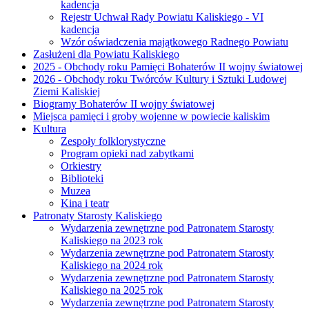
kadencja
Rejestr Uchwał Rady Powiatu Kaliskiego - VI
kadencja
Wzór oświadczenia majątkowego Radnego Powiatu
Zasłużeni dla Powiatu Kaliskiego
2025 - Obchody roku Pamięci Bohaterów II wojny światowej
2026 - Obchody roku Twórców Kultury i Sztuki Ludowej
Ziemi Kaliskiej
Biogramy Bohaterów II wojny światowej
Miejsca pamięci i groby wojenne w powiecie kaliskim
Kultura
Zespoły folklorystyczne
Program opieki nad zabytkami
Orkiestry
Biblioteki
Muzea
Kina i teatr
Patronaty Starosty Kaliskiego
Wydarzenia zewnętrzne pod Patronatem Starosty
Kaliskiego na 2023 rok
Wydarzenia zewnętrzne pod Patronatem Starosty
Kaliskiego na 2024 rok
Wydarzenia zewnętrzne pod Patronatem Starosty
Kaliskiego na 2025 rok
Wydarzenia zewnętrzne pod Patronatem Starosty