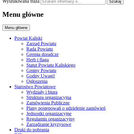
Wyszukiwana fraza
Szukaj
Menu główne
Menu główne
Powiat Kaliski
Zarząd Powiatu
Rada Powiatu
Gremia doradcze
Herb i flaga
Statut Powiatu Kaliskiego
Gminy Powiatu
Godny Uwagi!
Ogłoszenia
Starostwo Powiatowe
Wydziały i biura
Struktura organizacyjna
Zamówienia Publiczne
Plany postępowań o udzielenie zamówień
Jednostki organizacyjne
Regulamin organizacyjny
Zarządzanie kryzysowe
Druki do pobrania