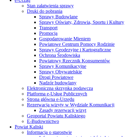
e-Urząd
Stan załatwienia sprawy
Druki do pobrania
Sprawy Budowlane
Sprawy Oświaty, Zdrowia, Sportu i Kultury
Transport
Promocja
Gospodarowanie Mieniem
Powiatowe Centrum Pomocy Rodzinie
Sprawy Geodezyjne i Kartograficzne
Ochrona Środowiska
Powiatowy Rzecznik Konsumentów
Sprawy Komunikacyjne
Sprawy Obywatelskie
Drogi Powiatowe
Nadzór budowlany
Elektroniczna skrzynka podawcza
Platforma e-Usług Publicznych
Strona główna e-Urzędu
Rezerwacja wizyty w Wydziale Komunikacji
Zasady rezerwacji wizyt
Geoportal Powiatu Kaliskiego
E-Budownictwo
Powiat Kaliski
Informacja o starostwie