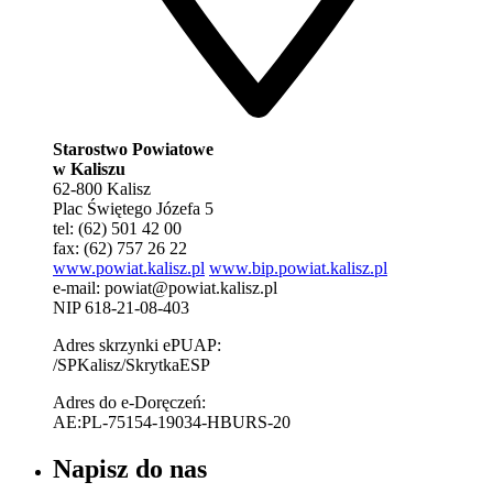
Starostwo Powiatowe
w Kaliszu
62-800 Kalisz
Plac Świętego Józefa 5
tel: (62) 501 42 00
fax: (62) 757 26 22
www.powiat.kalisz.pl
www.bip.powiat.kalisz.pl
e-mail:
powiat@powiat.kalisz.pl
NIP 618-21-08-403
Adres skrzynki ePUAP:
/SPKalisz/SkrytkaESP
Adres do e-Doręczeń:
AE:PL-75154-19034-HBURS-20
Napisz do nas