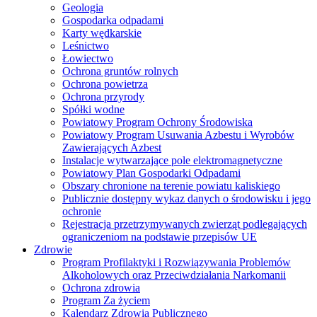
Geologia
Gospodarka odpadami
Karty wędkarskie
Leśnictwo
Łowiectwo
Ochrona gruntów rolnych
Ochrona powietrza
Ochrona przyrody
Spółki wodne
Powiatowy Program Ochrony Środowiska
Powiatowy Program Usuwania Azbestu i Wyrobów
Zawierających Azbest
Instalacje wytwarzające pole elektromagnetyczne
Powiatowy Plan Gospodarki Odpadami
Obszary chronione na terenie powiatu kaliskiego
Publicznie dostępny wykaz danych o środowisku i jego
ochronie
Rejestracja przetrzymywanych zwierząt podlegających
ograniczeniom na podstawie przepisów UE
Zdrowie
Program Profilaktyki i Rozwiązywania Problemów
Alkoholowych oraz Przeciwdziałania Narkomanii
Ochrona zdrowia
Program Za życiem
Kalendarz Zdrowia Publicznego