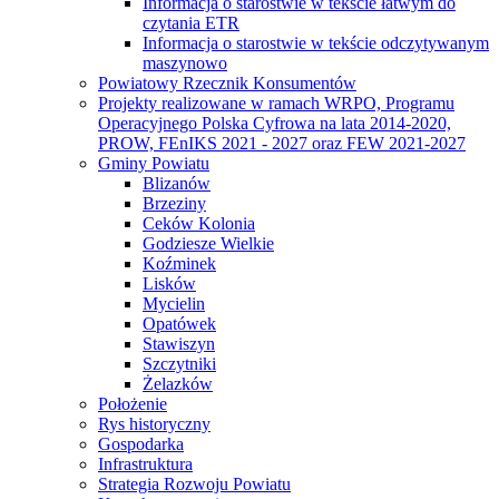
Informacja o starostwie w tekście łatwym do
czytania ETR
Informacja o starostwie w tekście odczytywanym
maszynowo
Powiatowy Rzecznik Konsumentów
Projekty realizowane w ramach WRPO, Programu
Operacyjnego Polska Cyfrowa na lata 2014-2020,
PROW, FEnIKS 2021 - 2027 oraz FEW 2021-2027
Gminy Powiatu
Blizanów
Brzeziny
Ceków Kolonia
Godziesze Wielkie
Koźminek
Lisków
Mycielin
Opatówek
Stawiszyn
Szczytniki
Żelazków
Położenie
Rys historyczny
Gospodarka
Infrastruktura
Strategia Rozwoju Powiatu