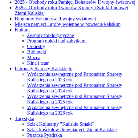
2025 - Obchody roku Pamięci Bohaterów II wojny światowej
2026 - Obchody roku Twórców Kultury i Sztuki Ludowej
Ziemi Kaliskiej
Biogramy Bohaterów II wojny światowej
Miejsca pamięci i groby wojenne w powiecie kaliskim
Kultura
Zespoły folklorystyczne
Program opieki nad zabytkami
Orkiestry
Biblioteki
Muzea
Kina i teatr
Patronaty Starosty Kaliskiego
Wydarzenia zewnętrzne pod Patronatem Starosty
Kaliskiego na 2023 rok
Wydarzenia zewnętrzne pod Patronatem Starosty
Kaliskiego na 2024 rok
Wydarzenia zewnętrzne pod Patronatem Starosty
Kaliskiego na 2025 rok
Wydarzenia zewnętrzne pod Patronatem Starosty
Kaliskiego na 2026 rok
Turystyka
Szlak Kulinarny "Kaliskie Smaki"
Szlak kościołów drewnianych Ziemi Kaliskiej
Puszcza Pyzdrska