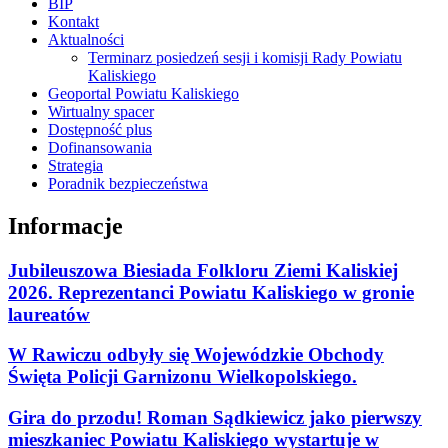
BIP
Kontakt
Aktualności
Terminarz posiedzeń sesji i komisji Rady Powiatu
Kaliskiego
Geoportal Powiatu Kaliskiego
Wirtualny spacer
Dostępność plus
Dofinansowania
Strategia
Poradnik bezpieczeństwa
Informacje
Jubileuszowa Biesiada Folkloru Ziemi Kaliskiej
2026. Reprezentanci Powiatu Kaliskiego w gronie
laureatów
W Rawiczu odbyły się Wojewódzkie Obchody
Święta Policji Garnizonu Wielkopolskiego.
Gira do przodu! Roman Sądkiewicz jako pierwszy
mieszkaniec Powiatu Kaliskiego wystartuje w