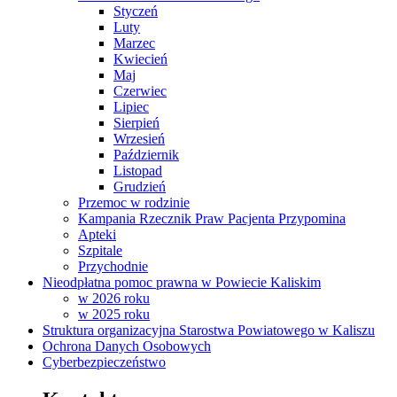
Styczeń
Luty
Marzec
Kwiecień
Maj
Czerwiec
Lipiec
Sierpień
Wrzesień
Październik
Listopad
Grudzień
Przemoc w rodzinie
Kampania Rzecznik Praw Pacjenta Przypomina
Apteki
Szpitale
Przychodnie
Nieodpłatna pomoc prawna w Powiecie Kaliskim
w 2026 roku
w 2025 roku
Struktura organizacyjna Starostwa Powiatowego w Kaliszu
Ochrona Danych Osobowych
Cyberbezpieczeństwo