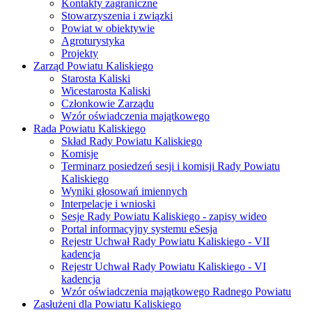
Kontakty zagraniczne
Stowarzyszenia i związki
Powiat w obiektywie
Agroturystyka
Projekty
Zarząd Powiatu Kaliskiego
Starosta Kaliski
Wicestarosta Kaliski
Członkowie Zarządu
Wzór oświadczenia majątkowego
Rada Powiatu Kaliskiego
Skład Rady Powiatu Kaliskiego
Komisje
Terminarz posiedzeń sesji i komisji Rady Powiatu
Kaliskiego
Wyniki głosowań imiennych
Interpelacje i wnioski
Sesje Rady Powiatu Kaliskiego - zapisy wideo
Portal informacyjny systemu eSesja
Rejestr Uchwał Rady Powiatu Kaliskiego - VII
kadencja
Rejestr Uchwał Rady Powiatu Kaliskiego - VI
kadencja
Wzór oświadczenia majątkowego Radnego Powiatu
Zasłużeni dla Powiatu Kaliskiego