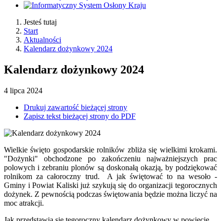
Jesteś tutaj
Start
Aktualności
Kalendarz dożynkowy 2024
Kalendarz dożynkowy 2024
4
lipca
2024
Drukuj zawartość bieżącej strony
Zapisz tekst bieżącej strony do PDF
Wielkie święto gospodarskie rolników zbliża się wielkimi krokami.
"Dożynki" obchodzone po zakończeniu najważniejszych prac
polowych i zebraniu plonów są doskonałą okazją, by podziękować
rolnikom za całoroczny trud. A jak świętować to na wesoło -
Gminy i Powiat Kaliski już szykują się do organizacji tegorocznych
dożynek. Z pewnością podczas świętowania będzie można liczyć na
moc atrakcji.
Jak przedstawia się tegoroczny kalendarz dożynkowy w powiecie