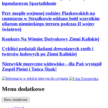
legendarnym Spartathlonie
Przy mogile wojennej rodziny Piaskowskich na
cmentarzu w Strzałkowie oddano hołd wszystkim
ofiarom niemieckiego terroru podczas II wojny
światowej
Konkurs Na Wieniec Dożynkowy Ziemi Kaliskiej
Cykliści podążali śladami drewnianych rzeźb i
twórców ludowych po Ziemi Kaliskiej
Niezwykłe muzyczne widowisko - dla Pań wystąpił
Zespół Pieśni i Tańca Śląsk!
Menu dodatkowe
Menu dodatkowe