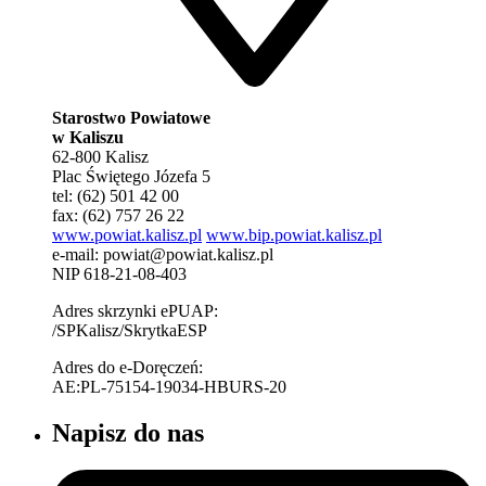
Starostwo Powiatowe
w Kaliszu
62-800 Kalisz
Plac Świętego Józefa 5
tel: (62) 501 42 00
fax: (62) 757 26 22
www.powiat.kalisz.pl
www.bip.powiat.kalisz.pl
e-mail:
powiat@powiat.kalisz.pl
NIP 618-21-08-403
Adres skrzynki ePUAP:
/SPKalisz/SkrytkaESP
Adres do e-Doręczeń:
AE:PL-75154-19034-HBURS-20
Napisz do nas