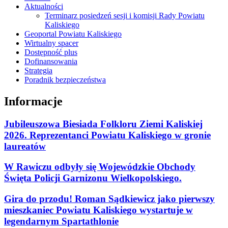
Aktualności
Terminarz posiedzeń sesji i komisji Rady Powiatu
Kaliskiego
Geoportal Powiatu Kaliskiego
Wirtualny spacer
Dostępność plus
Dofinansowania
Strategia
Poradnik bezpieczeństwa
Informacje
Jubileuszowa Biesiada Folkloru Ziemi Kaliskiej
2026. Reprezentanci Powiatu Kaliskiego w gronie
laureatów
W Rawiczu odbyły się Wojewódzkie Obchody
Święta Policji Garnizonu Wielkopolskiego.
Gira do przodu! Roman Sądkiewicz jako pierwszy
mieszkaniec Powiatu Kaliskiego wystartuje w
legendarnym Spartathlonie