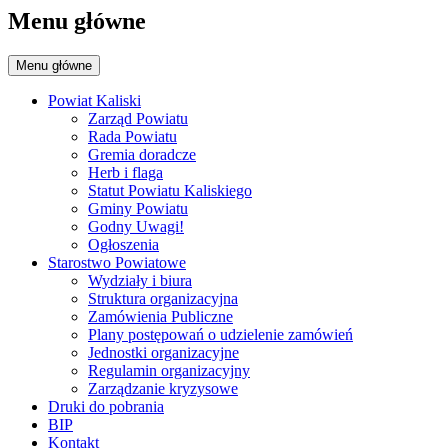
Menu główne
Menu główne
Powiat Kaliski
Zarząd Powiatu
Rada Powiatu
Gremia doradcze
Herb i flaga
Statut Powiatu Kaliskiego
Gminy Powiatu
Godny Uwagi!
Ogłoszenia
Starostwo Powiatowe
Wydziały i biura
Struktura organizacyjna
Zamówienia Publiczne
Plany postępowań o udzielenie zamówień
Jednostki organizacyjne
Regulamin organizacyjny
Zarządzanie kryzysowe
Druki do pobrania
BIP
Kontakt