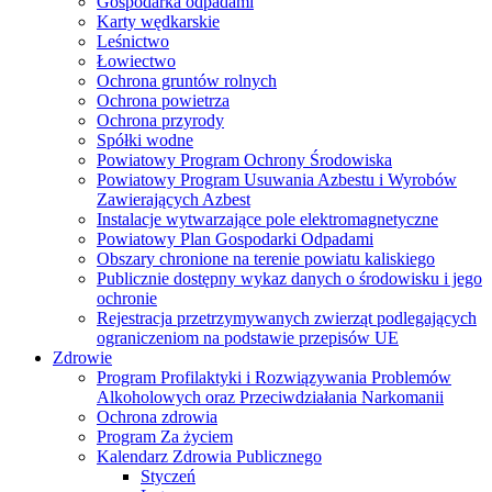
Gospodarka odpadami
Karty wędkarskie
Leśnictwo
Łowiectwo
Ochrona gruntów rolnych
Ochrona powietrza
Ochrona przyrody
Spółki wodne
Powiatowy Program Ochrony Środowiska
Powiatowy Program Usuwania Azbestu i Wyrobów
Zawierających Azbest
Instalacje wytwarzające pole elektromagnetyczne
Powiatowy Plan Gospodarki Odpadami
Obszary chronione na terenie powiatu kaliskiego
Publicznie dostępny wykaz danych o środowisku i jego
ochronie
Rejestracja przetrzymywanych zwierząt podlegających
ograniczeniom na podstawie przepisów UE
Zdrowie
Program Profilaktyki i Rozwiązywania Problemów
Alkoholowych oraz Przeciwdziałania Narkomanii
Ochrona zdrowia
Program Za życiem
Kalendarz Zdrowia Publicznego
Styczeń