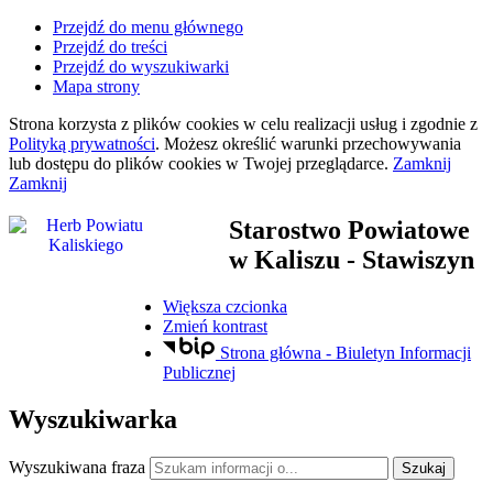
Przejdź do menu głównego
Przejdź do treści
Przejdź do wyszukiwarki
Mapa strony
Strona korzysta z plików
cookies
w celu realizacji usług i zgodnie z
Polityką prywatności
. Możesz określić warunki przechowywania
lub dostępu do plików
cookies
w Twojej przeglądarce.
Zamknij
Zamknij
Starostwo Powiatowe
w Kaliszu
- Stawiszyn
Większa czcionka
Zmień kontrast
Strona główna - Biuletyn Informacji
Publicznej
Wyszukiwarka
Wyszukiwana fraza
Szukaj