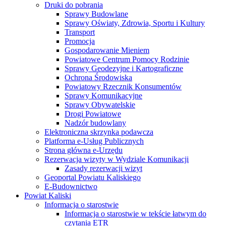
Druki do pobrania
Sprawy Budowlane
Sprawy Oświaty, Zdrowia, Sportu i Kultury
Transport
Promocja
Gospodarowanie Mieniem
Powiatowe Centrum Pomocy Rodzinie
Sprawy Geodezyjne i Kartograficzne
Ochrona Środowiska
Powiatowy Rzecznik Konsumentów
Sprawy Komunikacyjne
Sprawy Obywatelskie
Drogi Powiatowe
Nadzór budowlany
Elektroniczna skrzynka podawcza
Platforma e-Usług Publicznych
Strona główna e-Urzędu
Rezerwacja wizyty w Wydziale Komunikacji
Zasady rezerwacji wizyt
Geoportal Powiatu Kaliskiego
E-Budownictwo
Powiat Kaliski
Informacja o starostwie
Informacja o starostwie w tekście łatwym do
czytania ETR