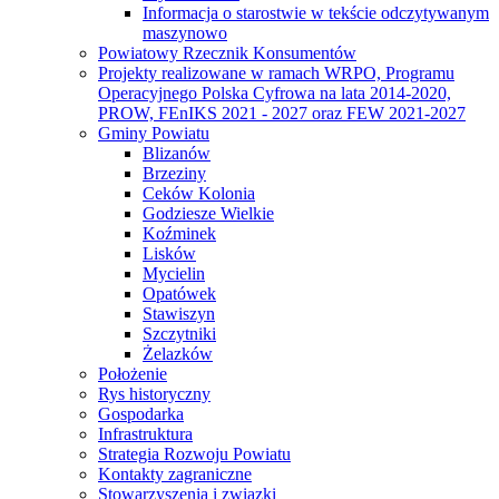
Informacja o starostwie w tekście odczytywanym
maszynowo
Powiatowy Rzecznik Konsumentów
Projekty realizowane w ramach WRPO, Programu
Operacyjnego Polska Cyfrowa na lata 2014-2020,
PROW, FEnIKS 2021 - 2027 oraz FEW 2021-2027
Gminy Powiatu
Blizanów
Brzeziny
Ceków Kolonia
Godziesze Wielkie
Koźminek
Lisków
Mycielin
Opatówek
Stawiszyn
Szczytniki
Żelazków
Położenie
Rys historyczny
Gospodarka
Infrastruktura
Strategia Rozwoju Powiatu
Kontakty zagraniczne
Stowarzyszenia i związki