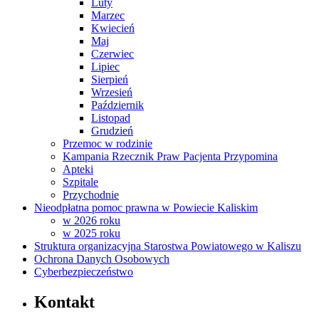
Luty
Marzec
Kwiecień
Maj
Czerwiec
Lipiec
Sierpień
Wrzesień
Październik
Listopad
Grudzień
Przemoc w rodzinie
Kampania Rzecznik Praw Pacjenta Przypomina
Apteki
Szpitale
Przychodnie
Nieodpłatna pomoc prawna w Powiecie Kaliskim
w 2026 roku
w 2025 roku
Struktura organizacyjna Starostwa Powiatowego w Kaliszu
Ochrona Danych Osobowych
Cyberbezpieczeństwo
Kontakt