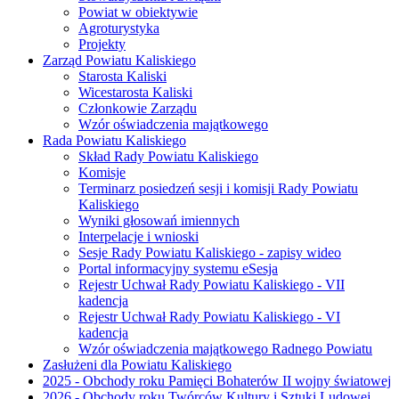
Powiat w obiektywie
Agroturystyka
Projekty
Zarząd Powiatu Kaliskiego
Starosta Kaliski
Wicestarosta Kaliski
Członkowie Zarządu
Wzór oświadczenia majątkowego
Rada Powiatu Kaliskiego
Skład Rady Powiatu Kaliskiego
Komisje
Terminarz posiedzeń sesji i komisji Rady Powiatu
Kaliskiego
Wyniki głosowań imiennych
Interpelacje i wnioski
Sesje Rady Powiatu Kaliskiego - zapisy wideo
Portal informacyjny systemu eSesja
Rejestr Uchwał Rady Powiatu Kaliskiego - VII
kadencja
Rejestr Uchwał Rady Powiatu Kaliskiego - VI
kadencja
Wzór oświadczenia majątkowego Radnego Powiatu
Zasłużeni dla Powiatu Kaliskiego
2025 - Obchody roku Pamięci Bohaterów II wojny światowej
2026 - Obchody roku Twórców Kultury i Sztuki Ludowej