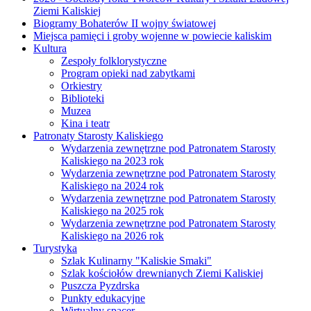
Ziemi Kaliskiej
Biogramy Bohaterów II wojny światowej
Miejsca pamięci i groby wojenne w powiecie kaliskim
Kultura
Zespoły folklorystyczne
Program opieki nad zabytkami
Orkiestry
Biblioteki
Muzea
Kina i teatr
Patronaty Starosty Kaliskiego
Wydarzenia zewnętrzne pod Patronatem Starosty
Kaliskiego na 2023 rok
Wydarzenia zewnętrzne pod Patronatem Starosty
Kaliskiego na 2024 rok
Wydarzenia zewnętrzne pod Patronatem Starosty
Kaliskiego na 2025 rok
Wydarzenia zewnętrzne pod Patronatem Starosty
Kaliskiego na 2026 rok
Turystyka
Szlak Kulinarny "Kaliskie Smaki"
Szlak kościołów drewnianych Ziemi Kaliskiej
Puszcza Pyzdrska
Punkty edukacyjne
Wirtualny spacer