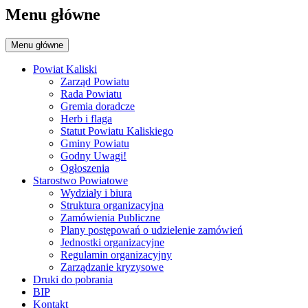
Menu główne
Menu główne
Powiat Kaliski
Zarząd Powiatu
Rada Powiatu
Gremia doradcze
Herb i flaga
Statut Powiatu Kaliskiego
Gminy Powiatu
Godny Uwagi!
Ogłoszenia
Starostwo Powiatowe
Wydziały i biura
Struktura organizacyjna
Zamówienia Publiczne
Plany postępowań o udzielenie zamówień
Jednostki organizacyjne
Regulamin organizacyjny
Zarządzanie kryzysowe
Druki do pobrania
BIP
Kontakt