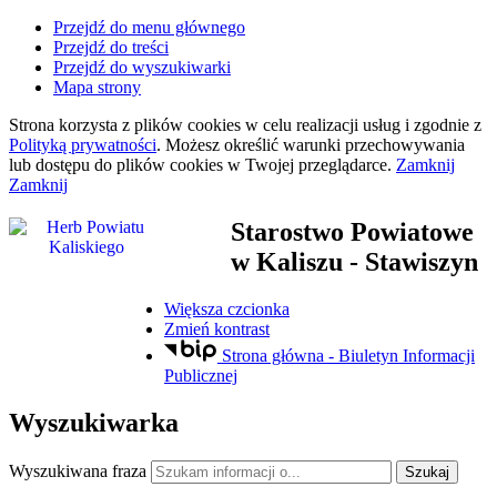
Przejdź do menu głównego
Przejdź do treści
Przejdź do wyszukiwarki
Mapa strony
Strona korzysta z plików
cookies
w celu realizacji usług i zgodnie z
Polityką prywatności
. Możesz określić warunki przechowywania
lub dostępu do plików
cookies
w Twojej przeglądarce.
Zamknij
Zamknij
Starostwo Powiatowe
w Kaliszu
- Stawiszyn
Większa czcionka
Zmień kontrast
Strona główna - Biuletyn Informacji
Publicznej
Wyszukiwarka
Wyszukiwana fraza
Szukaj