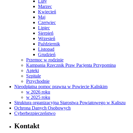
Luty
Marzec
Kwiecień
Maj
Czerwiec
Lipiec
Sierpień
Wrzesień
Październik
Listopad
Grudzień
Przemoc w rodzinie
Kampania Rzecznik Praw Pacjenta Przypomina
Apteki
Szpitale
Przychodnie
Nieodpłatna pomoc prawna w Powiecie Kaliskim
w 2026 roku
w 2025 roku
Struktura organizacyjna Starostwa Powiatowego w Kaliszu
Ochrona Danych Osobowych
Cyberbezpieczeństwo
Kontakt