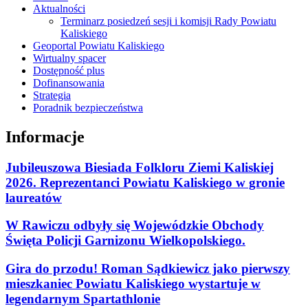
Aktualności
Terminarz posiedzeń sesji i komisji Rady Powiatu
Kaliskiego
Geoportal Powiatu Kaliskiego
Wirtualny spacer
Dostępność plus
Dofinansowania
Strategia
Poradnik bezpieczeństwa
Informacje
Jubileuszowa Biesiada Folkloru Ziemi Kaliskiej
2026. Reprezentanci Powiatu Kaliskiego w gronie
laureatów
W Rawiczu odbyły się Wojewódzkie Obchody
Święta Policji Garnizonu Wielkopolskiego.
Gira do przodu! Roman Sądkiewicz jako pierwszy
mieszkaniec Powiatu Kaliskiego wystartuje w
legendarnym Spartathlonie