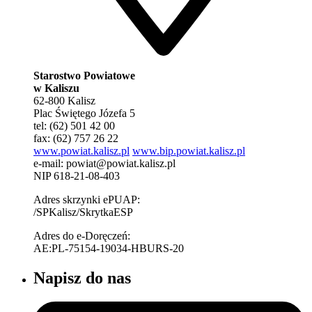
Starostwo Powiatowe
w Kaliszu
62-800 Kalisz
Plac Świętego Józefa 5
tel: (62) 501 42 00
fax: (62) 757 26 22
www.powiat.kalisz.pl
www.bip.powiat.kalisz.pl
e-mail:
powiat@powiat.kalisz.pl
NIP 618-21-08-403
Adres skrzynki ePUAP:
/SPKalisz/SkrytkaESP
Adres do e-Doręczeń:
AE:PL-75154-19034-HBURS-20
Napisz do nas