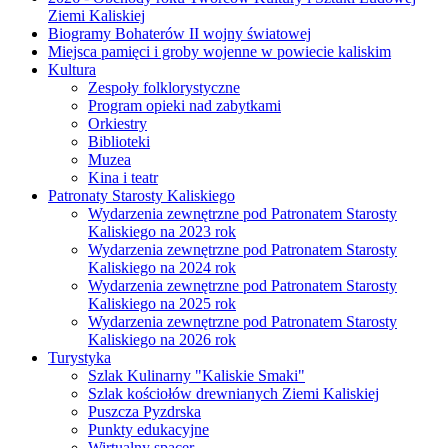
Ziemi Kaliskiej
Biogramy Bohaterów II wojny światowej
Miejsca pamięci i groby wojenne w powiecie kaliskim
Kultura
Zespoły folklorystyczne
Program opieki nad zabytkami
Orkiestry
Biblioteki
Muzea
Kina i teatr
Patronaty Starosty Kaliskiego
Wydarzenia zewnętrzne pod Patronatem Starosty
Kaliskiego na 2023 rok
Wydarzenia zewnętrzne pod Patronatem Starosty
Kaliskiego na 2024 rok
Wydarzenia zewnętrzne pod Patronatem Starosty
Kaliskiego na 2025 rok
Wydarzenia zewnętrzne pod Patronatem Starosty
Kaliskiego na 2026 rok
Turystyka
Szlak Kulinarny "Kaliskie Smaki"
Szlak kościołów drewnianych Ziemi Kaliskiej
Puszcza Pyzdrska
Punkty edukacyjne
Wirtualny spacer