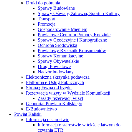
Druki do pobrania
Sprawy Budowlane
Sprawy Oświaty, Zdrowia, Sportu i Kultury
Transport
Promocja
Gospodarowanie Mieniem
Powiatowe Centrum Pomocy Rodzinie
Sprawy Geodezyjne i Kartograficzne
Ochrona Środowiska
Powiatowy Rzecznik Konsumentów
Sprawy Komunikacyjne
Sprawy Obywatelskie
Drogi Powiatowe
Nadzór budowlany
Elektroniczna skrzynka podawcza
Platforma e-Usług Publicznych
Strona główna e-Urzędu
Rezerwacja wizyty w Wydziale Komunikacji
Zasady rezerwacji wizyt
Geoportal Powiatu Kaliskiego
E-Budownictwo
Powiat Kaliski
Informacja o starostwie
Informacja o starostwie w tekście łatwym do
czytania ETR