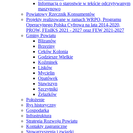
Informacja o starostwie w tekście odczytywanym
maszynowo
Powiatowy Rzecznik Konsumentów
Projekty realizowane w ramach WRPO, Programu
Operacyjnego Polska Cyfrowa na lata 2014-2020,
PROW, FEnIKS 2021 - 2027 oraz FEW 2021-2027
Gminy Powiatu
Blizanów
Brzeziny
Ceków Kolonia
Godziesze Wielkie
Koźminek
Lisków
Mycielin
Opatówek
Stawiszyn
Szczytniki
Żelazków
Położenie
Rys historyczny
Gospodarka
Infrastruktura
Strategia Rozwoju Powiatu
Kontakty zagraniczne
Stowarzyszenia i związki