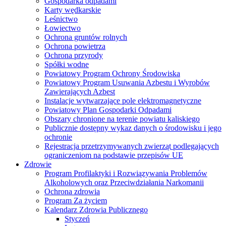
Gospodarka odpadami
Karty wędkarskie
Leśnictwo
Łowiectwo
Ochrona gruntów rolnych
Ochrona powietrza
Ochrona przyrody
Spółki wodne
Powiatowy Program Ochrony Środowiska
Powiatowy Program Usuwania Azbestu i Wyrobów
Zawierających Azbest
Instalacje wytwarzające pole elektromagnetyczne
Powiatowy Plan Gospodarki Odpadami
Obszary chronione na terenie powiatu kaliskiego
Publicznie dostępny wykaz danych o środowisku i jego
ochronie
Rejestracja przetrzymywanych zwierząt podlegających
ograniczeniom na podstawie przepisów UE
Zdrowie
Program Profilaktyki i Rozwiązywania Problemów
Alkoholowych oraz Przeciwdziałania Narkomanii
Ochrona zdrowia
Program Za życiem
Kalendarz Zdrowia Publicznego
Styczeń