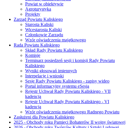
Powiat w obiektywie
Agroturystyka
Projekty
Zarząd Powiatu Kaliskiego
Starosta Kaliski
Wicestarosta Kaliski
Członkowie Zarządu
Wzór oświadczenia majątkowego
Rada Powiatu Kaliskiego
Skład Rady Powiatu Kaliskiego
Komisje
Terminarz posiedzeń sesji i komisji Rady Powiatu
Kaliskiego
Wyniki głosowań imiennych
Interpelacje i wnioski
Sesje Rady Powiatu Kaliskiego - zapisy wideo
Portal informacyjny systemu eSesja
Rejestr Uchwał Rady Powiatu Kaliskiego - VII
kadencja
Rejestr Uchwał Rady Powiatu Kaliskiego - VI
kadencja
Wzór oświadczenia majątkowego Radnego Powiatu
Zasłużeni dla Powiatu Kaliskiego
2025 - Obchody roku Pamięci Bohaterów II wojny światowej
2026 - Obchody roku Twórców Kultury i Sztuki Ludowej