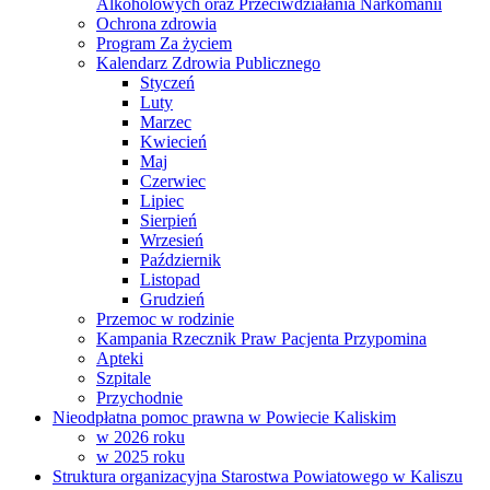
Alkoholowych oraz Przeciwdziałania Narkomanii
Ochrona zdrowia
Program Za życiem
Kalendarz Zdrowia Publicznego
Styczeń
Luty
Marzec
Kwiecień
Maj
Czerwiec
Lipiec
Sierpień
Wrzesień
Październik
Listopad
Grudzień
Przemoc w rodzinie
Kampania Rzecznik Praw Pacjenta Przypomina
Apteki
Szpitale
Przychodnie
Nieodpłatna pomoc prawna w Powiecie Kaliskim
w 2026 roku
w 2025 roku
Struktura organizacyjna Starostwa Powiatowego w Kaliszu