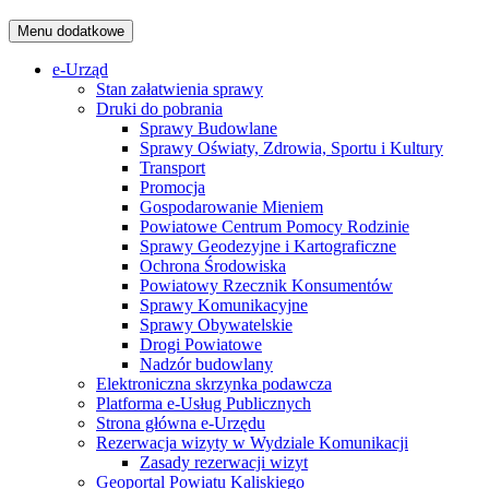
Menu dodatkowe
e-Urząd
Stan załatwienia sprawy
Druki do pobrania
Sprawy Budowlane
Sprawy Oświaty, Zdrowia, Sportu i Kultury
Transport
Promocja
Gospodarowanie Mieniem
Powiatowe Centrum Pomocy Rodzinie
Sprawy Geodezyjne i Kartograficzne
Ochrona Środowiska
Powiatowy Rzecznik Konsumentów
Sprawy Komunikacyjne
Sprawy Obywatelskie
Drogi Powiatowe
Nadzór budowlany
Elektroniczna skrzynka podawcza
Platforma e-Usług Publicznych
Strona główna e-Urzędu
Rezerwacja wizyty w Wydziale Komunikacji
Zasady rezerwacji wizyt
Geoportal Powiatu Kaliskiego