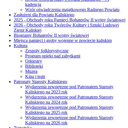
kadencja
Wzór oświadczenia majątkowego Radnego Powiatu
Zasłużeni dla Powiatu Kaliskiego
2025 - Obchody roku Pamięci Bohaterów II wojny światowej
2026 - Obchody roku Twórców Kultury i Sztuki Ludowej
Ziemi Kaliskiej
Biogramy Bohaterów II wojny światowej
Miejsca pamięci i groby wojenne w powiecie kaliskim
Kultura
Zespoły folklorystyczne
Program opieki nad zabytkami
Orkiestry
Biblioteki
Muzea
Kina i teatr
Patronaty Starosty Kaliskiego
Wydarzenia zewnętrzne pod Patronatem Starosty
Kaliskiego na 2023 rok
Wydarzenia zewnętrzne pod Patronatem Starosty
Kaliskiego na 2024 rok
Wydarzenia zewnętrzne pod Patronatem Starosty
Kaliskiego na 2025 rok
Wydarzenia zewnętrzne pod Patronatem Starosty
Kaliskiego na 2026 rok
Turystyka