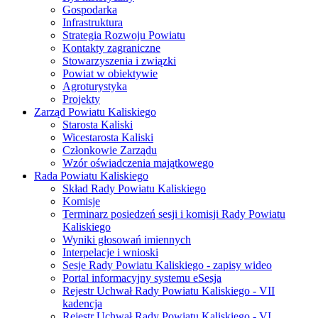
Gospodarka
Infrastruktura
Strategia Rozwoju Powiatu
Kontakty zagraniczne
Stowarzyszenia i związki
Powiat w obiektywie
Agroturystyka
Projekty
Zarząd Powiatu Kaliskiego
Starosta Kaliski
Wicestarosta Kaliski
Członkowie Zarządu
Wzór oświadczenia majątkowego
Rada Powiatu Kaliskiego
Skład Rady Powiatu Kaliskiego
Komisje
Terminarz posiedzeń sesji i komisji Rady Powiatu
Kaliskiego
Wyniki głosowań imiennych
Interpelacje i wnioski
Sesje Rady Powiatu Kaliskiego - zapisy wideo
Portal informacyjny systemu eSesja
Rejestr Uchwał Rady Powiatu Kaliskiego - VII
kadencja
Rejestr Uchwał Rady Powiatu Kaliskiego - VI