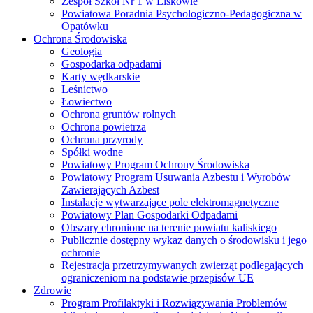
Zespół Szkół Nr 1 w Liskowie
Powiatowa Poradnia Psychologiczno-Pedagogiczna w
Opatówku
Ochrona Środowiska
Geologia
Gospodarka odpadami
Karty wędkarskie
Leśnictwo
Łowiectwo
Ochrona gruntów rolnych
Ochrona powietrza
Ochrona przyrody
Spółki wodne
Powiatowy Program Ochrony Środowiska
Powiatowy Program Usuwania Azbestu i Wyrobów
Zawierających Azbest
Instalacje wytwarzające pole elektromagnetyczne
Powiatowy Plan Gospodarki Odpadami
Obszary chronione na terenie powiatu kaliskiego
Publicznie dostępny wykaz danych o środowisku i jego
ochronie
Rejestracja przetrzymywanych zwierząt podlegających
ograniczeniom na podstawie przepisów UE
Zdrowie
Program Profilaktyki i Rozwiązywania Problemów