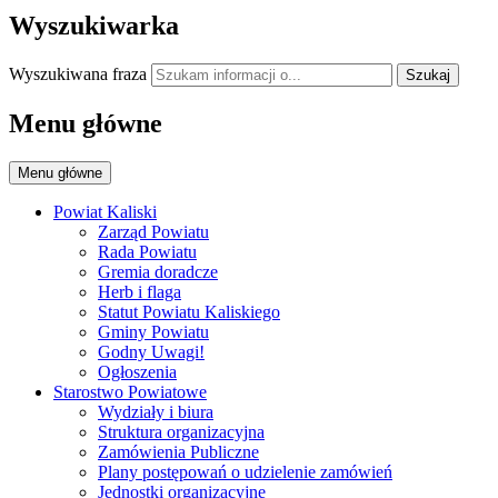
Wyszukiwarka
Wyszukiwana fraza
Szukaj
Menu główne
Menu główne
Powiat Kaliski
Zarząd Powiatu
Rada Powiatu
Gremia doradcze
Herb i flaga
Statut Powiatu Kaliskiego
Gminy Powiatu
Godny Uwagi!
Ogłoszenia
Starostwo Powiatowe
Wydziały i biura
Struktura organizacyjna
Zamówienia Publiczne
Plany postępowań o udzielenie zamówień
Jednostki organizacyjne