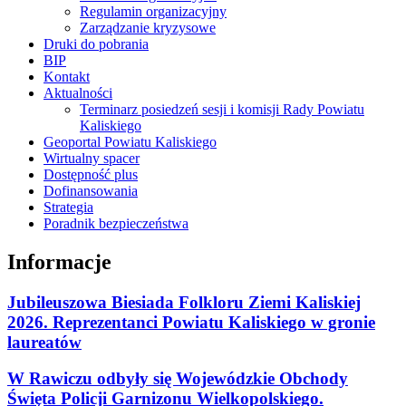
Regulamin organizacyjny
Zarządzanie kryzysowe
Druki do pobrania
BIP
Kontakt
Aktualności
Terminarz posiedzeń sesji i komisji Rady Powiatu
Kaliskiego
Geoportal Powiatu Kaliskiego
Wirtualny spacer
Dostępność plus
Dofinansowania
Strategia
Poradnik bezpieczeństwa
Informacje
Jubileuszowa Biesiada Folkloru Ziemi Kaliskiej
2026. Reprezentanci Powiatu Kaliskiego w gronie
laureatów
W Rawiczu odbyły się Wojewódzkie Obchody
Święta Policji Garnizonu Wielkopolskiego.