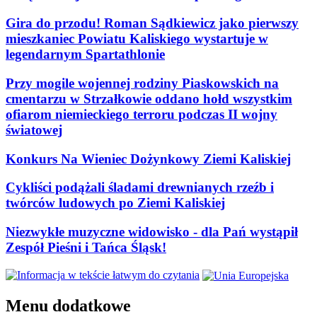
Gira do przodu! Roman Sądkiewicz jako pierwszy
mieszkaniec Powiatu Kaliskiego wystartuje w
legendarnym Spartathlonie
Przy mogile wojennej rodziny Piaskowskich na
cmentarzu w Strzałkowie oddano hołd wszystkim
ofiarom niemieckiego terroru podczas II wojny
światowej
Konkurs Na Wieniec Dożynkowy Ziemi Kaliskiej
Cykliści podążali śladami drewnianych rzeźb i
twórców ludowych po Ziemi Kaliskiej
Niezwykłe muzyczne widowisko - dla Pań wystąpił
Zespół Pieśni i Tańca Śląsk!
Menu dodatkowe