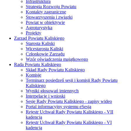
Infrastruktura
Strategia Rozwoju Powiatu
Kontakty zagraniczne
Stowarzyszenia i związki
Powiat w obiektywie
Agroturystyka
Projekty
Zarząd Powiatu Kaliskiego
Starosta Kaliski
Wicestarosta Kaliski
Członkowie Zarządu
Wzór oświadczenia majątkowego
Rada Powiatu Kaliskiego
Skład Rady Powiatu Kaliskiego
Komisje
Terminarz posiedzeń sesji i komisji Rady Powiatu
Kaliskiego
Wyniki głosowań imiennych
Interpelacje i wnioski
Sesje Rady Powiatu Kaliskiego - zapisy wideo
Portal informacyjny systemu eSesja
Rejestr Uchwał Rady Powiatu Kaliskiego - VII
kadencja
Rejestr Uchwał Rady Powiatu Kaliskiego - VI
kadencja