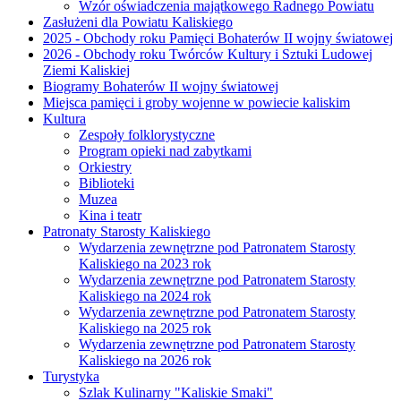
Wzór oświadczenia majątkowego Radnego Powiatu
Zasłużeni dla Powiatu Kaliskiego
2025 - Obchody roku Pamięci Bohaterów II wojny światowej
2026 - Obchody roku Twórców Kultury i Sztuki Ludowej
Ziemi Kaliskiej
Biogramy Bohaterów II wojny światowej
Miejsca pamięci i groby wojenne w powiecie kaliskim
Kultura
Zespoły folklorystyczne
Program opieki nad zabytkami
Orkiestry
Biblioteki
Muzea
Kina i teatr
Patronaty Starosty Kaliskiego
Wydarzenia zewnętrzne pod Patronatem Starosty
Kaliskiego na 2023 rok
Wydarzenia zewnętrzne pod Patronatem Starosty
Kaliskiego na 2024 rok
Wydarzenia zewnętrzne pod Patronatem Starosty
Kaliskiego na 2025 rok
Wydarzenia zewnętrzne pod Patronatem Starosty
Kaliskiego na 2026 rok
Turystyka
Szlak Kulinarny "Kaliskie Smaki"