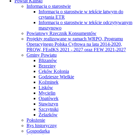
Powiat Kaliski
Informacja o starostwie
Informacja o starostwie w tekście łatwym do
czytania ETR
Informacja o starostwie w tekście odczytywanym
maszynowo
Powiatowy Rzecznik Konsumentów
Projekty realizowane w ramach WRPO, Programu
Operacyjnego Polska Cyfrowa na lata 2014-2020,
PROW, FEnIKS 2021 - 2027 oraz FEW 2021-2027
Gminy Powiatu
Blizanów
Brzeziny
Ceków Kolonia
Godziesze Wielkie
Koźminek
Lisków
Mycielin
Opatówek
Stawiszyn
Szczytniki
Żelazków
Położenie
Rys historyczny
Gospodarka