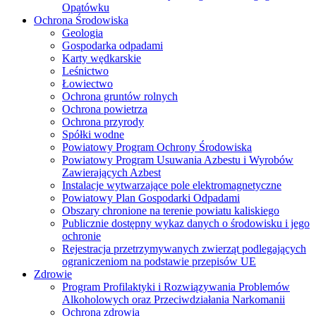
Opatówku
Ochrona Środowiska
Geologia
Gospodarka odpadami
Karty wędkarskie
Leśnictwo
Łowiectwo
Ochrona gruntów rolnych
Ochrona powietrza
Ochrona przyrody
Spółki wodne
Powiatowy Program Ochrony Środowiska
Powiatowy Program Usuwania Azbestu i Wyrobów
Zawierających Azbest
Instalacje wytwarzające pole elektromagnetyczne
Powiatowy Plan Gospodarki Odpadami
Obszary chronione na terenie powiatu kaliskiego
Publicznie dostępny wykaz danych o środowisku i jego
ochronie
Rejestracja przetrzymywanych zwierząt podlegających
ograniczeniom na podstawie przepisów UE
Zdrowie
Program Profilaktyki i Rozwiązywania Problemów
Alkoholowych oraz Przeciwdziałania Narkomanii
Ochrona zdrowia