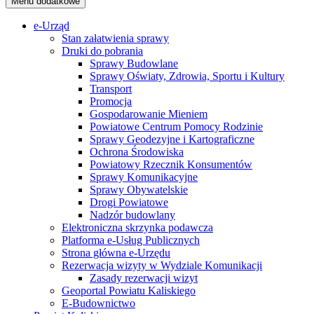
Menu dodatkowe
e-Urząd
Stan załatwienia sprawy
Druki do pobrania
Sprawy Budowlane
Sprawy Oświaty, Zdrowia, Sportu i Kultury
Transport
Promocja
Gospodarowanie Mieniem
Powiatowe Centrum Pomocy Rodzinie
Sprawy Geodezyjne i Kartograficzne
Ochrona Środowiska
Powiatowy Rzecznik Konsumentów
Sprawy Komunikacyjne
Sprawy Obywatelskie
Drogi Powiatowe
Nadzór budowlany
Elektroniczna skrzynka podawcza
Platforma e-Usług Publicznych
Strona główna e-Urzędu
Rezerwacja wizyty w Wydziale Komunikacji
Zasady rezerwacji wizyt
Geoportal Powiatu Kaliskiego
E-Budownictwo