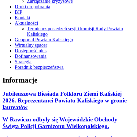
Zarządzanie kryzysowe
Druki do pobrania
BIP
Kontakt
Aktualności
Terminarz posiedzeń sesji i komisji Rady Powiatu
Kaliskiego
Geoportal Powiatu Kaliskiego
Wirtualny spacer
Dostępność plus
Dofinansowania
Strategia
Poradnik bezpieczeństwa
Informacje
Jubileuszowa Biesiada Folkloru Ziemi Kaliskiej
2026. Reprezentanci Powiatu Kaliskiego w gronie
laureatów
W Rawiczu odbyły się Wojewódzkie Obchody
Święta Policji Garnizonu Wielkopolskiego.