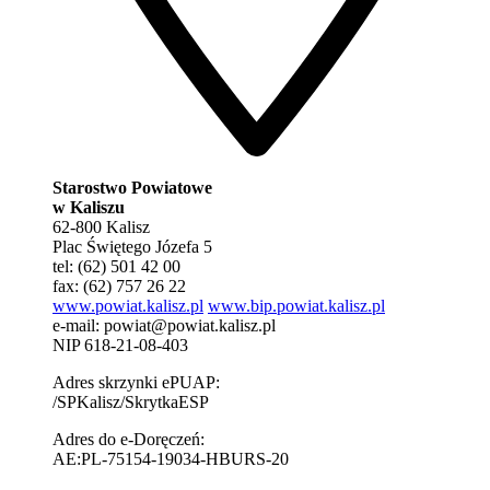
Starostwo Powiatowe
w Kaliszu
62-800 Kalisz
Plac Świętego Józefa 5
tel: (62) 501 42 00
fax: (62) 757 26 22
www.powiat.kalisz.pl
www.bip.powiat.kalisz.pl
e-mail:
powiat@powiat.kalisz.pl
NIP 618-21-08-403
Adres skrzynki ePUAP:
/SPKalisz/SkrytkaESP
Adres do e-Doręczeń:
AE:PL-75154-19034-HBURS-20