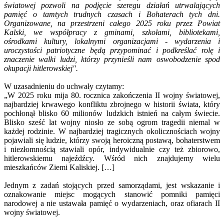
światowej pozwoli na podjęcie szeregu działań utrwalających
pamięć o tamtych trudnych czasach i Bohaterach tych dni.
Organizowane, na przestrzeni całego 2025 roku przez Powiat
Kalski, we współpracy z gminami, szkołami, bibliotekami,
ośrodkami kultury, lokalnymi organizacjami - wydarzenia i
uroczystości patriotyczne będą przypominać i podkreślać rolę i
znaczenie walki ludzi, którzy przynieśli nam oswobodzenie spod
okupacji hitlerowskiej".
W uzasadnieniu do uchwały czytamy:
„W 2025 roku mija 80. rocznica zakończenia II wojny światowej,
najbardziej krwawego konfliktu zbrojnego w historii świata, który
pochłonął blisko 60 milionów ludzkich istnień na całym świecie.
Blisko sześć lat wojny niosło ze sobą ogrom tragedii niemal w
każdej rodzinie. W najbardziej tragicznych okolicznościach wojny
pojawiali się ludzie, którzy swoją heroiczną postawą, bohaterstwem
i niezłomnością stawiali opór, indywidualnie czy też zbiorowo,
hitlerowskiemu najeźdźcy. Wśród nich znajdujemy wielu
mieszkańców Ziemi Kaliskiej. […]
Jednym z zadań stojących przed samorządami, jest wskazanie i
oznakowanie miejsc mogących stanowić pomniki pamięci
narodowej a nie ustawała pamięć o wydarzeniach, oraz ofiarach II
wojny światowej.