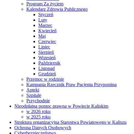
Program Za życiem
Kalendarz Zdrowia Publicznego
Styczeń
Luty
Marzec
Kwiecień
Maj
Czerwiec
Lipiec
Sierpień
Wrzesień
Październik
Listopad
Grudzień
Przemoc w rodzinie
Kampania Rzecznik Praw Pacjenta Przypomina
Apteki
Szpitale
Przychodnie
Nieodpłatna pomoc prawna w Powiecie Kaliskim
w 2026 roku
w 2025 roku
Struktura organizacyjna Starostwa Powiatowego w Kaliszu
Ochrona Danych Osobowych
Cyberbezpieczeństwo