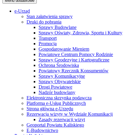
Menu dodatkowe
e-Urząd
Stan załatwienia sprawy
Druki do pobrania
Sprawy Budowlane
Sprawy Oświaty, Zdrowia, Sportu i Kultury
Transport
Promocja
Gospodarowanie Mieniem
Powiatowe Centrum Pomocy Rodzinie
Sprawy Geodezyjne i Kartograficzne
Ochrona Środowiska
Powiatowy Rzecznik Konsumentów
Sprawy Komunikacyjne
Sprawy Obywatelskie
Drogi Powiatowe
Nadzór budowlany
Elektroniczna skrzynka podawcza
Platforma e-Usług Publicznych
Strona główna e-Urzędu
Rezerwacja wizyty w Wydziale Komunikacji
Zasady rezerwacji wizyt
Geoportal Powiatu Kaliskiego
E-Budownictwo