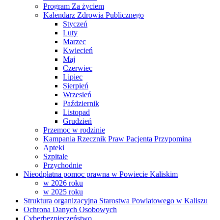
Program Za życiem
Kalendarz Zdrowia Publicznego
Styczeń
Luty
Marzec
Kwiecień
Maj
Czerwiec
Lipiec
Sierpień
Wrzesień
Październik
Listopad
Grudzień
Przemoc w rodzinie
Kampania Rzecznik Praw Pacjenta Przypomina
Apteki
Szpitale
Przychodnie
Nieodpłatna pomoc prawna w Powiecie Kaliskim
w 2026 roku
w 2025 roku
Struktura organizacyjna Starostwa Powiatowego w Kaliszu
Ochrona Danych Osobowych
Cyberbezpieczeństwo