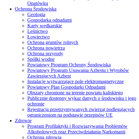
Opatówku
Ochrona Środowiska
Geologia
Gospodarka odpadami
Karty wędkarskie
Leśnictwo
Łowiectwo
Ochrona gruntów rolnych
Ochrona powietrza
Ochrona przyrody
Spółki wodne
Powiatowy Program Ochrony Środowiska
Powiatowy Program Usuwania Azbestu i Wyrobów
Zawierających Azbest
Instalacje wytwarzające pole elektromagnetyczne
Powiatowy Plan Gospodarki Odpadami
Obszary chronione na terenie powiatu kaliskiego
Publicznie dostępny wykaz danych o środowisku i jego
ochronie
Rejestracja przetrzymywanych zwierząt podlegających
ograniczeniom na podstawie przepisów UE
Zdrowie
Program Profilaktyki i Rozwiązywania Problemów
Alkoholowych oraz Przeciwdziałania Narkomanii
Ochrona zdrowia