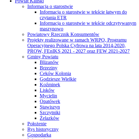
Powiat Kaliski
Informacja o starostwie
Informacja o starostwie w tekście łatwym do
czytania ETR
Informacja o starostwie w tekście odczytywanym
maszynowo
Powiatowy Rzecznik Konsumentów
Projekty realizowane w ramach WRPO, Programu
Operacyjnego Polska Cyfrowa na lata 2014-2020,
PROW, FEnIKS 2021 - 2027 oraz FEW 2021-2027
Gminy Powiatu
Blizanów
Brzeziny
Ceków Kolonia
Godziesze Wielkie
Koźminek
Lisków
Mycielin
Opatówek
Stawiszyn
Szczytniki
Żelazków
Położenie
Rys historyczny
Gospodarka