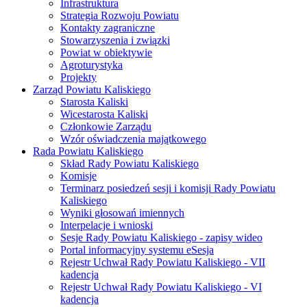
Infrastruktura
Strategia Rozwoju Powiatu
Kontakty zagraniczne
Stowarzyszenia i związki
Powiat w obiektywie
Agroturystyka
Projekty
Zarząd Powiatu Kaliskiego
Starosta Kaliski
Wicestarosta Kaliski
Członkowie Zarządu
Wzór oświadczenia majątkowego
Rada Powiatu Kaliskiego
Skład Rady Powiatu Kaliskiego
Komisje
Terminarz posiedzeń sesji i komisji Rady Powiatu
Kaliskiego
Wyniki głosowań imiennych
Interpelacje i wnioski
Sesje Rady Powiatu Kaliskiego - zapisy wideo
Portal informacyjny systemu eSesja
Rejestr Uchwał Rady Powiatu Kaliskiego - VII
kadencja
Rejestr Uchwał Rady Powiatu Kaliskiego - VI
kadencja