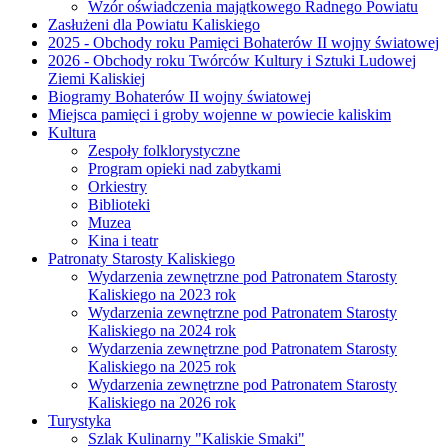
Wzór oświadczenia majątkowego Radnego Powiatu
Zasłużeni dla Powiatu Kaliskiego
2025 - Obchody roku Pamięci Bohaterów II wojny światowej
2026 - Obchody roku Twórców Kultury i Sztuki Ludowej
Ziemi Kaliskiej
Biogramy Bohaterów II wojny światowej
Miejsca pamięci i groby wojenne w powiecie kaliskim
Kultura
Zespoły folklorystyczne
Program opieki nad zabytkami
Orkiestry
Biblioteki
Muzea
Kina i teatr
Patronaty Starosty Kaliskiego
Wydarzenia zewnętrzne pod Patronatem Starosty
Kaliskiego na 2023 rok
Wydarzenia zewnętrzne pod Patronatem Starosty
Kaliskiego na 2024 rok
Wydarzenia zewnętrzne pod Patronatem Starosty
Kaliskiego na 2025 rok
Wydarzenia zewnętrzne pod Patronatem Starosty
Kaliskiego na 2026 rok
Turystyka
Szlak Kulinarny "Kaliskie Smaki"