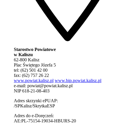
Starostwo Powiatowe
w Kaliszu
62-800 Kalisz
Plac Świętego Józefa 5
tel: (62) 501 42 00
fax: (62) 757 26 22
www.powiat.kalisz.pl
www.bip.powiat.kalisz.pl
e-mail:
powiat@powiat.kalisz.pl
NIP 618-21-08-403
Adres skrzynki ePUAP:
/SPKalisz/SkrytkaESP
Adres do e-Doręczeń:
AE:PL-75154-19034-HBURS-20