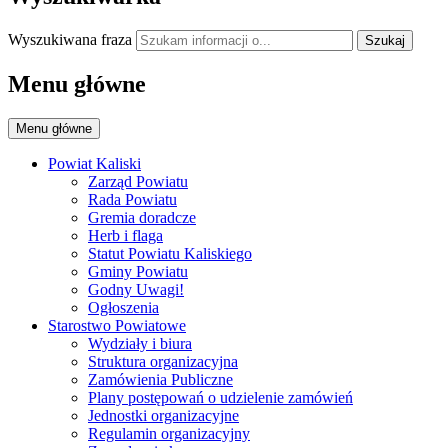
Wyszukiwana fraza
Szukaj
Menu główne
Menu główne
Powiat Kaliski
Zarząd Powiatu
Rada Powiatu
Gremia doradcze
Herb i flaga
Statut Powiatu Kaliskiego
Gminy Powiatu
Godny Uwagi!
Ogłoszenia
Starostwo Powiatowe
Wydziały i biura
Struktura organizacyjna
Zamówienia Publiczne
Plany postępowań o udzielenie zamówień
Jednostki organizacyjne
Regulamin organizacyjny