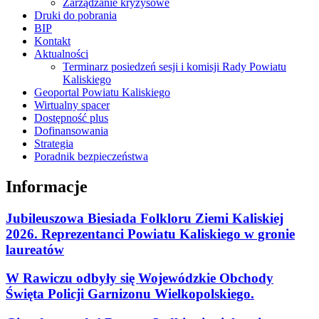
Zarządzanie kryzysowe
Druki do pobrania
BIP
Kontakt
Aktualności
Terminarz posiedzeń sesji i komisji Rady Powiatu
Kaliskiego
Geoportal Powiatu Kaliskiego
Wirtualny spacer
Dostępność plus
Dofinansowania
Strategia
Poradnik bezpieczeństwa
Informacje
Jubileuszowa Biesiada Folkloru Ziemi Kaliskiej
2026. Reprezentanci Powiatu Kaliskiego w gronie
laureatów
W Rawiczu odbyły się Wojewódzkie Obchody
Święta Policji Garnizonu Wielkopolskiego.