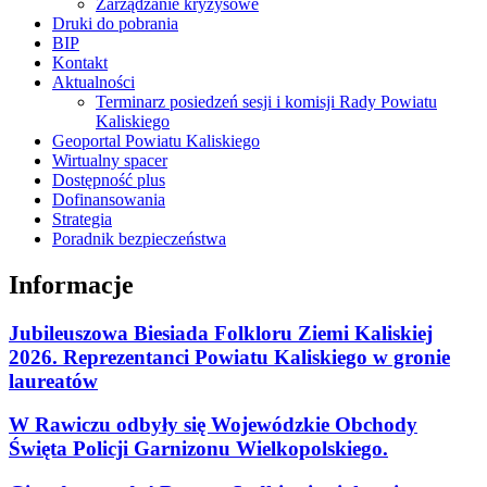
Zarządzanie kryzysowe
Druki do pobrania
BIP
Kontakt
Aktualności
Terminarz posiedzeń sesji i komisji Rady Powiatu
Kaliskiego
Geoportal Powiatu Kaliskiego
Wirtualny spacer
Dostępność plus
Dofinansowania
Strategia
Poradnik bezpieczeństwa
Informacje
Jubileuszowa Biesiada Folkloru Ziemi Kaliskiej
2026. Reprezentanci Powiatu Kaliskiego w gronie
laureatów
W Rawiczu odbyły się Wojewódzkie Obchody
Święta Policji Garnizonu Wielkopolskiego.