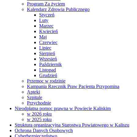
Program Za życiem
Kalendarz Zdrowia Publicznego
Styczeń
Luty
Marzec
Kwiecień
Maj
Czerwiec
Lipiec
Sierpień
Wrzesień
Październik
Listopad
Grudzień
Przemoc w rodzinie
Kampania Rzecznik Praw Pacjenta Przypomina
Apteki
Szpitale
Przychodnie
Nieodpłatna pomoc prawna w Powiecie Kaliskim
w 2026 roku
w 2025 roku
Struktura organizacyjna Starostwa Powiatowego w Kaliszu
Ochrona Danych Osobowych
Cyberbezpieczeństwo