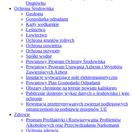
Opatówku
Ochrona Środowiska
Geologia
Gospodarka odpadami
Karty wędkarskie
Leśnictwo
Łowiectwo
Ochrona gruntów rolnych
Ochrona powietrza
Ochrona przyrody
Spółki wodne
Powiatowy Program Ochrony Środowiska
Powiatowy Program Usuwania Azbestu i Wyrobów
Zawierających Azbest
Instalacje wytwarzające pole elektromagnetyczne
Powiatowy Plan Gospodarki Odpadami
Obszary chronione na terenie powiatu kaliskiego
Publicznie dostępny wykaz danych o środowisku i jego
ochronie
Rejestracja przetrzymywanych zwierząt podlegających
ograniczeniom na podstawie przepisów UE
Zdrowie
Program Profilaktyki i Rozwiązywania Problemów
Alkoholowych oraz Przeciwdziałania Narkomanii
Ochrona zdrowia