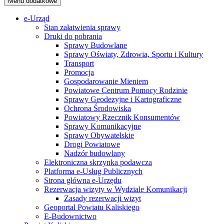
Menu dodatkowe
e-Urząd
Stan załatwienia sprawy
Druki do pobrania
Sprawy Budowlane
Sprawy Oświaty, Zdrowia, Sportu i Kultury
Transport
Promocja
Gospodarowanie Mieniem
Powiatowe Centrum Pomocy Rodzinie
Sprawy Geodezyjne i Kartograficzne
Ochrona Środowiska
Powiatowy Rzecznik Konsumentów
Sprawy Komunikacyjne
Sprawy Obywatelskie
Drogi Powiatowe
Nadzór budowlany
Elektroniczna skrzynka podawcza
Platforma e-Usług Publicznych
Strona główna e-Urzędu
Rezerwacja wizyty w Wydziale Komunikacji
Zasady rezerwacji wizyt
Geoportal Powiatu Kaliskiego
E-Budownictwo