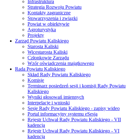
Infrastruktura
Strategia Rozwoju Powiatu
Kontakty zagraniczne
Stowarzyszenia i związki
Powiat w obiektywie
Agroturystyka
Projekty
Zarząd Powiatu Kaliskiego
Starosta Kaliski
Wicestarosta Kaliski
Członkowie Zarządu
Wzór oświadczenia majątkowego
Rada Powiatu Kaliskiego
Skład Rady Powiatu Kaliskiego
Komisje
Terminarz posiedzeń sesji i komisji Rady Powiatu
Kaliskiego
Wyniki głosowań imiennych
Interpelacje i wnioski
Sesje Rady Powiatu Kaliskiego - zapisy wideo
Portal informacyjny systemu eSesja
Rejestr Uchwał Rady Powiatu Kaliskiego - VII
kadencja
Rejestr Uchwał Rady Powiatu Kaliskiego - VI
kadencja