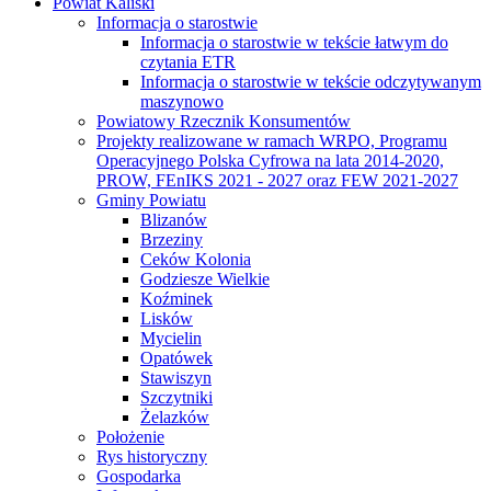
Powiat Kaliski
Informacja o starostwie
Informacja o starostwie w tekście łatwym do
czytania ETR
Informacja o starostwie w tekście odczytywanym
maszynowo
Powiatowy Rzecznik Konsumentów
Projekty realizowane w ramach WRPO, Programu
Operacyjnego Polska Cyfrowa na lata 2014-2020,
PROW, FEnIKS 2021 - 2027 oraz FEW 2021-2027
Gminy Powiatu
Blizanów
Brzeziny
Ceków Kolonia
Godziesze Wielkie
Koźminek
Lisków
Mycielin
Opatówek
Stawiszyn
Szczytniki
Żelazków
Położenie
Rys historyczny
Gospodarka