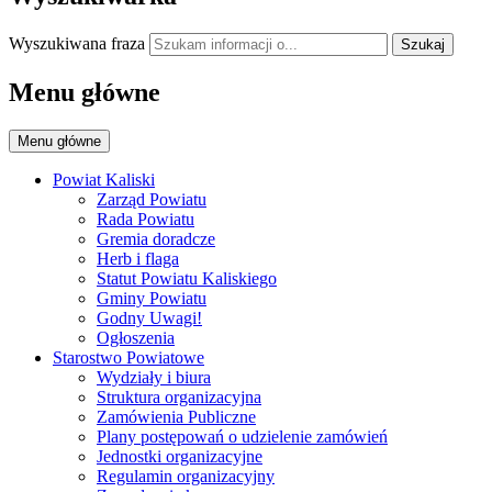
Wyszukiwana fraza
Szukaj
Menu główne
Menu główne
Powiat Kaliski
Zarząd Powiatu
Rada Powiatu
Gremia doradcze
Herb i flaga
Statut Powiatu Kaliskiego
Gminy Powiatu
Godny Uwagi!
Ogłoszenia
Starostwo Powiatowe
Wydziały i biura
Struktura organizacyjna
Zamówienia Publiczne
Plany postępowań o udzielenie zamówień
Jednostki organizacyjne
Regulamin organizacyjny