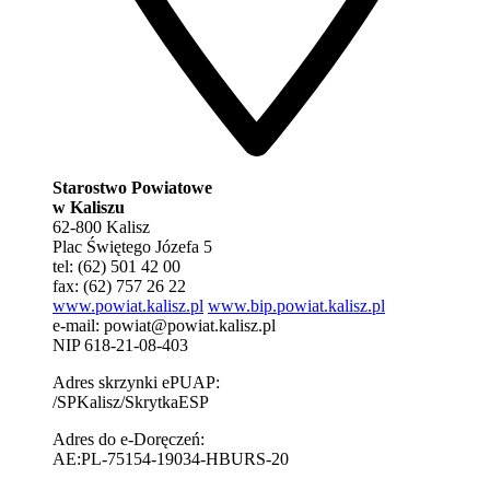
Starostwo Powiatowe
w Kaliszu
62-800 Kalisz
Plac Świętego Józefa 5
tel: (62) 501 42 00
fax: (62) 757 26 22
www.powiat.kalisz.pl
www.bip.powiat.kalisz.pl
e-mail:
powiat@powiat.kalisz.pl
NIP 618-21-08-403
Adres skrzynki ePUAP:
/SPKalisz/SkrytkaESP
Adres do e-Doręczeń:
AE:PL-75154-19034-HBURS-20