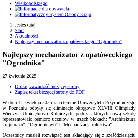
Jesteś tutaj
Start
Aktualności
Najlepszy mechanizator z opatóweckiego "Ogrodnika"
Najlepszy mechanizator z opatóweckiego
"Ogrodnika"
27
kwietnia
2025
Drukuj zawartość bieżącej strony
Zapisz tekst bieżącej strony do PDF
W dniu 11 kwietnia 2025 r. na terenie Uniwersytetu Przyrodniczego
w Poznaniu odbyły się eliminacje okręgowe XLVIII Olimpiady
Wiedzy i Umiejętności Rolniczych, podczas których naszą szkołę
reprezentowało ośmioro uczniów w trzech blokach: "Architektura
krajobrazu", "Ogrodnictwo" i "Mechanizacja rolnictwa".
Uczestnicy musieli rozwiązać test składający się z sześćdziesięciu