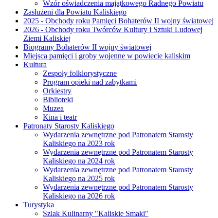
Wzór oświadczenia majątkowego Radnego Powiatu
Zasłużeni dla Powiatu Kaliskiego
2025 - Obchody roku Pamięci Bohaterów II wojny światowej
2026 - Obchody roku Twórców Kultury i Sztuki Ludowej
Ziemi Kaliskiej
Biogramy Bohaterów II wojny światowej
Miejsca pamięci i groby wojenne w powiecie kaliskim
Kultura
Zespoły folklorystyczne
Program opieki nad zabytkami
Orkiestry
Biblioteki
Muzea
Kina i teatr
Patronaty Starosty Kaliskiego
Wydarzenia zewnętrzne pod Patronatem Starosty
Kaliskiego na 2023 rok
Wydarzenia zewnętrzne pod Patronatem Starosty
Kaliskiego na 2024 rok
Wydarzenia zewnętrzne pod Patronatem Starosty
Kaliskiego na 2025 rok
Wydarzenia zewnętrzne pod Patronatem Starosty
Kaliskiego na 2026 rok
Turystyka
Szlak Kulinarny "Kaliskie Smaki"