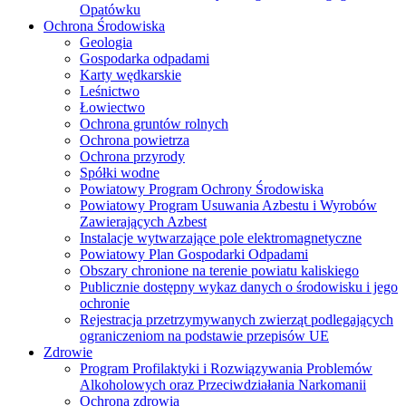
Opatówku
Ochrona Środowiska
Geologia
Gospodarka odpadami
Karty wędkarskie
Leśnictwo
Łowiectwo
Ochrona gruntów rolnych
Ochrona powietrza
Ochrona przyrody
Spółki wodne
Powiatowy Program Ochrony Środowiska
Powiatowy Program Usuwania Azbestu i Wyrobów
Zawierających Azbest
Instalacje wytwarzające pole elektromagnetyczne
Powiatowy Plan Gospodarki Odpadami
Obszary chronione na terenie powiatu kaliskiego
Publicznie dostępny wykaz danych o środowisku i jego
ochronie
Rejestracja przetrzymywanych zwierząt podlegających
ograniczeniom na podstawie przepisów UE
Zdrowie
Program Profilaktyki i Rozwiązywania Problemów
Alkoholowych oraz Przeciwdziałania Narkomanii
Ochrona zdrowia