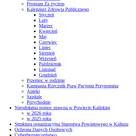
Program Za życiem
Kalendarz Zdrowia Publicznego
Styczeń
Luty
Marzec
Kwiecień
Maj
Czerwiec
Lipiec
Sierpień
Wrzesień
Październik
Listopad
Grudzień
Przemoc w rodzinie
Kampania Rzecznik Praw Pacjenta Przypomina
Apteki
Szpitale
Przychodnie
Nieodpłatna pomoc prawna w Powiecie Kaliskim
w 2026 roku
w 2025 roku
Struktura organizacyjna Starostwa Powiatowego w Kaliszu
Ochrona Danych Osobowych
Cyberbezpieczeństwo