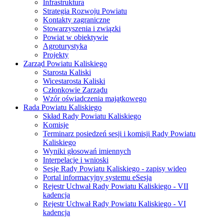
Infrastruktura
Strategia Rozwoju Powiatu
Kontakty zagraniczne
Stowarzyszenia i związki
Powiat w obiektywie
Agroturystyka
Projekty
Zarząd Powiatu Kaliskiego
Starosta Kaliski
Wicestarosta Kaliski
Członkowie Zarządu
Wzór oświadczenia majątkowego
Rada Powiatu Kaliskiego
Skład Rady Powiatu Kaliskiego
Komisje
Terminarz posiedzeń sesji i komisji Rady Powiatu
Kaliskiego
Wyniki głosowań imiennych
Interpelacje i wnioski
Sesje Rady Powiatu Kaliskiego - zapisy wideo
Portal informacyjny systemu eSesja
Rejestr Uchwał Rady Powiatu Kaliskiego - VII
kadencja
Rejestr Uchwał Rady Powiatu Kaliskiego - VI
kadencja