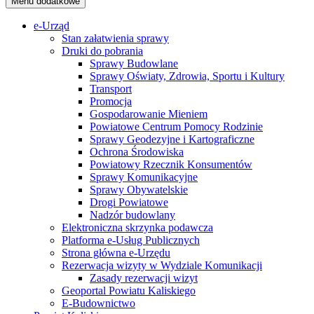
Menu dodatkowe
e-Urząd
Stan załatwienia sprawy
Druki do pobrania
Sprawy Budowlane
Sprawy Oświaty, Zdrowia, Sportu i Kultury
Transport
Promocja
Gospodarowanie Mieniem
Powiatowe Centrum Pomocy Rodzinie
Sprawy Geodezyjne i Kartograficzne
Ochrona Środowiska
Powiatowy Rzecznik Konsumentów
Sprawy Komunikacyjne
Sprawy Obywatelskie
Drogi Powiatowe
Nadzór budowlany
Elektroniczna skrzynka podawcza
Platforma e-Usług Publicznych
Strona główna e-Urzędu
Rezerwacja wizyty w Wydziale Komunikacji
Zasady rezerwacji wizyt
Geoportal Powiatu Kaliskiego
E-Budownictwo