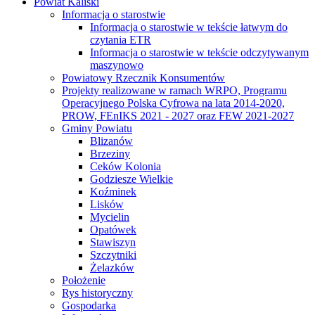
Powiat Kaliski
Informacja o starostwie
Informacja o starostwie w tekście łatwym do
czytania ETR
Informacja o starostwie w tekście odczytywanym
maszynowo
Powiatowy Rzecznik Konsumentów
Projekty realizowane w ramach WRPO, Programu
Operacyjnego Polska Cyfrowa na lata 2014-2020,
PROW, FEnIKS 2021 - 2027 oraz FEW 2021-2027
Gminy Powiatu
Blizanów
Brzeziny
Ceków Kolonia
Godziesze Wielkie
Koźminek
Lisków
Mycielin
Opatówek
Stawiszyn
Szczytniki
Żelazków
Położenie
Rys historyczny
Gospodarka