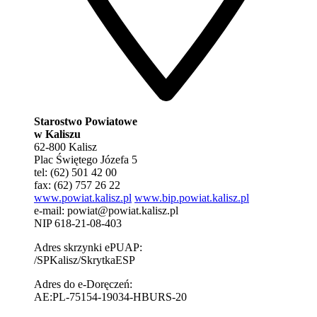
Starostwo Powiatowe
w Kaliszu
62-800 Kalisz
Plac Świętego Józefa 5
tel: (62) 501 42 00
fax: (62) 757 26 22
www.powiat.kalisz.pl
www.bip.powiat.kalisz.pl
e-mail:
powiat@powiat.kalisz.pl
NIP 618-21-08-403
Adres skrzynki ePUAP:
/SPKalisz/SkrytkaESP
Adres do e-Doręczeń:
AE:PL-75154-19034-HBURS-20