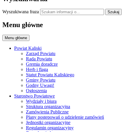
Wyszukiwana fraza
Szukaj
Menu główne
Menu główne
Powiat Kaliski
Zarząd Powiatu
Rada Powiatu
Gremia doradcze
Herb i flaga
Statut Powiatu Kaliskiego
Gminy Powiatu
Godny Uwagi!
Ogłoszenia
Starostwo Powiatowe
Wydziały i biura
Struktura organizacyjna
Zamówienia Publiczne
Plany postępowań o udzielenie zamówień
Jednostki organizacyjne
Regulamin organizacyjny