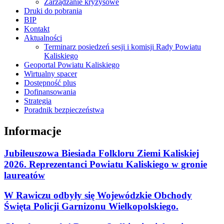
Zarządzanie kryzysowe
Druki do pobrania
BIP
Kontakt
Aktualności
Terminarz posiedzeń sesji i komisji Rady Powiatu
Kaliskiego
Geoportal Powiatu Kaliskiego
Wirtualny spacer
Dostępność plus
Dofinansowania
Strategia
Poradnik bezpieczeństwa
Informacje
Jubileuszowa Biesiada Folkloru Ziemi Kaliskiej
2026. Reprezentanci Powiatu Kaliskiego w gronie
laureatów
W Rawiczu odbyły się Wojewódzkie Obchody
Święta Policji Garnizonu Wielkopolskiego.