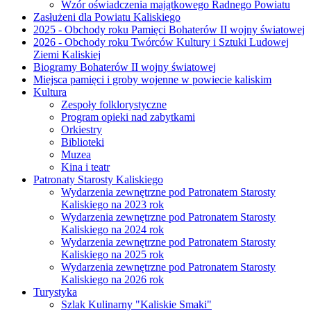
Wzór oświadczenia majątkowego Radnego Powiatu
Zasłużeni dla Powiatu Kaliskiego
2025 - Obchody roku Pamięci Bohaterów II wojny światowej
2026 - Obchody roku Twórców Kultury i Sztuki Ludowej
Ziemi Kaliskiej
Biogramy Bohaterów II wojny światowej
Miejsca pamięci i groby wojenne w powiecie kaliskim
Kultura
Zespoły folklorystyczne
Program opieki nad zabytkami
Orkiestry
Biblioteki
Muzea
Kina i teatr
Patronaty Starosty Kaliskiego
Wydarzenia zewnętrzne pod Patronatem Starosty
Kaliskiego na 2023 rok
Wydarzenia zewnętrzne pod Patronatem Starosty
Kaliskiego na 2024 rok
Wydarzenia zewnętrzne pod Patronatem Starosty
Kaliskiego na 2025 rok
Wydarzenia zewnętrzne pod Patronatem Starosty
Kaliskiego na 2026 rok
Turystyka
Szlak Kulinarny "Kaliskie Smaki"