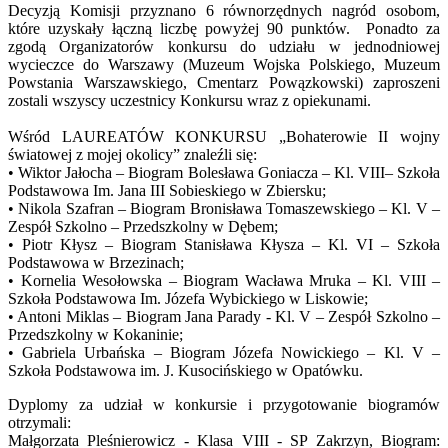
Decyzją Komisji przyznano 6 równorzędnych nagród osobom,
które uzyskały łączną liczbę powyżej 90 punktów. Ponadto za
zgodą Organizatorów konkursu do udziału w jednodniowej
wycieczce do Warszawy (Muzeum Wojska Polskiego, Muzeum
Powstania Warszawskiego, Cmentarz Powązkowski) zaproszeni
zostali wszyscy uczestnicy Konkursu wraz z opiekunami.
Wśród LAUREATÓW KONKURSU „Bohaterowie II wojny
światowej z mojej okolicy” znaleźli się:
• Wiktor Jałocha – Biogram Bolesława Goniacza – Kl. VIII– Szkoła
Podstawowa Im. Jana III Sobieskiego w Zbiersku;
• Nikola Szafran – Biogram Bronisława Tomaszewskiego – Kl. V –
Zespół Szkolno – Przedszkolny w Dębem;
• Piotr Kłysz – Biogram Stanisława Kłysza – Kl. VI – Szkoła
Podstawowa w Brzezinach;
• Kornelia Wesołowska – Biogram Wacława Mruka – Kl. VIII –
Szkoła Podstawowa Im. Józefa Wybickiego w Liskowie;
• Antoni Miklas – Biogram Jana Parady - Kl. V – Zespół Szkolno –
Przedszkolny w Kokaninie;
• Gabriela Urbańska – Biogram Józefa Nowickiego – Kl. V –
Szkoła Podstawowa im. J. Kusocińskiego w Opatówku.
Dyplomy za udział w konkursie i przygotowanie biogramów
otrzymali:
Małgorzata Pleśnierowicz - Klasa VIII - SP Zakrzyn, Biogram: