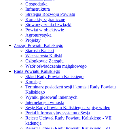
Gospodarka
Infrastruktura
Strategia Rozwoju Powiatu
Kontakty zagraniczne
Stowarzyszenia i związki
Powiat w obiektywie
Agroturystyka
Projekty
Zarząd Powiatu Kaliskiego
Starosta Kaliski
Wicestarosta Kaliski
Członkowie Zarządu
Wzór oświadczenia majątkowego
Rada Powiatu Kaliskiego
Skład Rady Powiatu Kaliskiego
Komisje
Terminarz posiedzeń sesji i komisji Rady Powiatu
Kaliskiego
Wyniki głosowań imiennych
Interpelacje i wnioski
Sesje Rady Powiatu Kaliskiego - zapisy wideo
Portal informacyjny systemu eSesja
Rejestr Uchwał Rady Powiatu Kaliskiego - VII
kadencja
Rejestr Uchwał Rady Powiatu Kaliskiego - VI