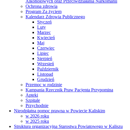
Alkoholowych oraz Przeciwdziałania Narkomanii
Ochrona zdrowia
Program Za życiem
Kalendarz Zdrowia Publicznego
Styczeń
Luty
Marzec
Kwiecień
Maj
Czerwiec
Lipiec
Sierpień
Wrzesień
Październik
Listopad
Grudzień
Przemoc w rodzinie
Kampania Rzecznik Praw Pacjenta Przypomina
Apteki
Szpitale
Przychodnie
Nieodpłatna pomoc prawna w Powiecie Kaliskim
w 2026 roku
w 2025 roku
Struktura organizacyjna Starostwa Powiatowego w Kaliszu