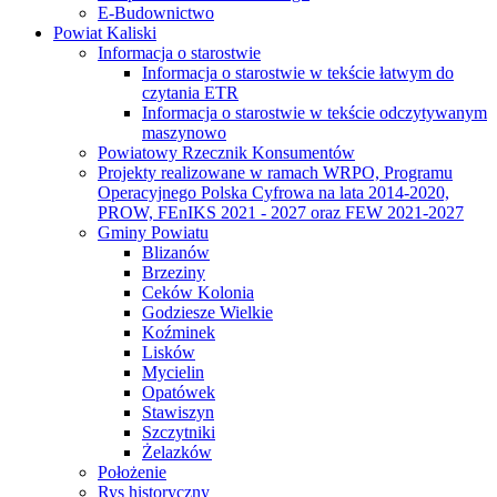
E-Budownictwo
Powiat Kaliski
Informacja o starostwie
Informacja o starostwie w tekście łatwym do
czytania ETR
Informacja o starostwie w tekście odczytywanym
maszynowo
Powiatowy Rzecznik Konsumentów
Projekty realizowane w ramach WRPO, Programu
Operacyjnego Polska Cyfrowa na lata 2014-2020,
PROW, FEnIKS 2021 - 2027 oraz FEW 2021-2027
Gminy Powiatu
Blizanów
Brzeziny
Ceków Kolonia
Godziesze Wielkie
Koźminek
Lisków
Mycielin
Opatówek
Stawiszyn
Szczytniki
Żelazków
Położenie
Rys historyczny