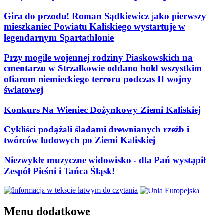
Gira do przodu! Roman Sądkiewicz jako pierwszy
mieszkaniec Powiatu Kaliskiego wystartuje w
legendarnym Spartathlonie
Przy mogile wojennej rodziny Piaskowskich na
cmentarzu w Strzałkowie oddano hołd wszystkim
ofiarom niemieckiego terroru podczas II wojny
światowej
Konkurs Na Wieniec Dożynkowy Ziemi Kaliskiej
Cykliści podążali śladami drewnianych rzeźb i
twórców ludowych po Ziemi Kaliskiej
Niezwykłe muzyczne widowisko - dla Pań wystąpił
Zespół Pieśni i Tańca Śląsk!
Menu dodatkowe