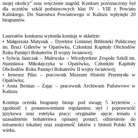
mojej okolicy” oraz wręczenie nagród. Konkurs przeznaczony był
dla uczniów szkół podstawowych klas IV - VIII z Powiatu
Kaliskiego. Do Starostwa Powiatowego w Kaliszu wpłynęło 20
biogramów.
Laureatów konkursu wyłoniła komisja w składzie:
• Małgorzata Matysiak – Dyrektor Gminnej Biblioteki Publicznej
im. Braci Gillerów w Opatówku, Członkini Kapituły Obchodów
Roku Pamięci Bohaterów II wojny światowej;
• Sylwia Janiczak – Malewska – Wicedyrektor Zespołu Szkół im.
Stanisława Mikołajczyka w Opatówku, Członkini Kapituły
Obchodów Roku Pamięci Bohaterów II wojny światowej;
• Ireneusz Pilas – pracownik Muzeum Historii Przemysłu w
Opatówku;
• Anna Bestian – Zając – pracownik Archiwum Państwowe w
Kaliszu.
Komisja oceniła biogramy biorąc pod uwagę 5 kryteriów -
zgodność z postanowieniami regulaminu; styl i poprawność
językowa oraz estetyka pracy; oryginalne ujęcie tematu i
uzasadnienie bohaterstwa opisanej postaci; odniesienie do
tożsamości lokalnej oraz znajomość faktów z historii Polski XX
wieku.