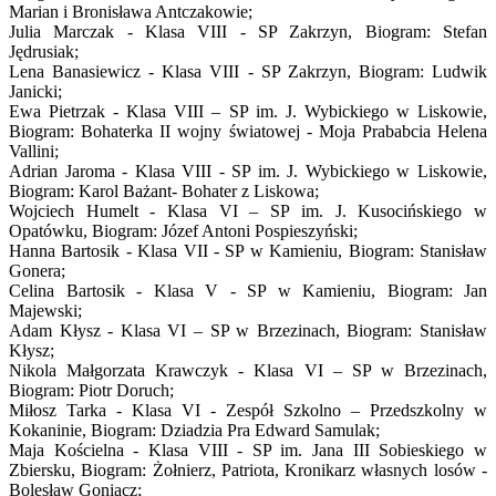
Marian i Bronisława Antczakowie;
Julia Marczak - Klasa VIII - SP Zakrzyn, Biogram: Stefan
Jędrusiak;
Lena Banasiewicz - Klasa VIII - SP Zakrzyn, Biogram: Ludwik
Janicki;
Ewa Pietrzak - Klasa VIII – SP im. J. Wybickiego w Liskowie,
Biogram: Bohaterka II wojny światowej - Moja Prababcia Helena
Vallini;
Adrian Jaroma - Klasa VIII - SP im. J. Wybickiego w Liskowie,
Biogram: Karol Bażant- Bohater z Liskowa;
Wojciech Humelt - Klasa VI – SP im. J. Kusocińskiego w
Opatówku, Biogram: Józef Antoni Pospieszyński;
Hanna Bartosik - Klasa VII - SP w Kamieniu, Biogram: Stanisław
Gonera;
Celina Bartosik - Klasa V - SP w Kamieniu, Biogram: Jan
Majewski;
Adam Kłysz - Klasa VI – SP w Brzezinach, Biogram: Stanisław
Kłysz;
Nikola Małgorzata Krawczyk - Klasa VI – SP w Brzezinach,
Biogram: Piotr Doruch;
Miłosz Tarka - Klasa VI - Zespół Szkolno – Przedszkolny w
Kokaninie, Biogram: Dziadzia Pra Edward Samulak;
Maja Kościelna - Klasa VIII - SP im. Jana III Sobieskiego w
Zbiersku, Biogram: Żołnierz, Patriota, Kronikarz własnych losów -
Bolesław Goniacz;