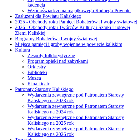
kadencja
Wzór oświadczenia majątkowego Radnego Powiatu
Zasłużeni dla Powiatu Kaliskiego
2025 - Obchody roku Pamięci Bohaterów II wojny światowej
2026 - Obchody roku Twórców Kultury i Sztuki Ludowej
Ziemi Kaliskiej
Biogramy Bohaterów II wojny światowej
Miejsca pamięci i groby wojenne w powiecie kaliskim
Kultura
Zespoły folklorystyczne
Program opieki nad zabytkami
Orkiestry
Biblioteki
Muzea
Kina i teatr
Patronaty Starosty Kaliskiego
Wydarzenia zewnętrzne pod Patronatem Starosty
Kaliskiego na 2023 rok
Wydarzenia zewnętrzne pod Patronatem Starosty
Kaliskiego na 2024 rok
Wydarzenia zewnętrzne pod Patronatem Starosty
Kaliskiego na 2025 rok
Wydarzenia zewnętrzne pod Patronatem Starosty
Kaliskiego na 2026 rok
Turystyka