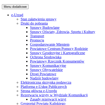
Menu dodatkowe
e-Urząd
Stan załatwienia sprawy
Druki do pobrania
Sprawy Budowlane
Sprawy Oświaty, Zdrowia, Sportu i Kultury
Transport
Promocja
Gospodarowanie Mieniem
Powiatowe Centrum Pomocy Rodzinie
Sprawy Geodezyjne i Kartograficzne
Ochrona Środowiska
Powiatowy Rzecznik Konsumentów
Sprawy Komunikacyjne
Sprawy Obywatelskie
Drogi Powiatowe
Nadzór budowlany
Elektroniczna skrzynka podawcza
Platforma e-Usług Publicznych
Strona główna e-Urzędu
Rezerwacja wizyty w Wydziale Komunikacji
Zasady rezerwacji wizyt
Geoportal Powiatu Kaliskiego