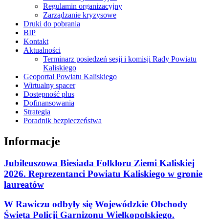
Regulamin organizacyjny
Zarządzanie kryzysowe
Druki do pobrania
BIP
Kontakt
Aktualności
Terminarz posiedzeń sesji i komisji Rady Powiatu
Kaliskiego
Geoportal Powiatu Kaliskiego
Wirtualny spacer
Dostępność plus
Dofinansowania
Strategia
Poradnik bezpieczeństwa
Informacje
Jubileuszowa Biesiada Folkloru Ziemi Kaliskiej
2026. Reprezentanci Powiatu Kaliskiego w gronie
laureatów
W Rawiczu odbyły się Wojewódzkie Obchody
Święta Policji Garnizonu Wielkopolskiego.