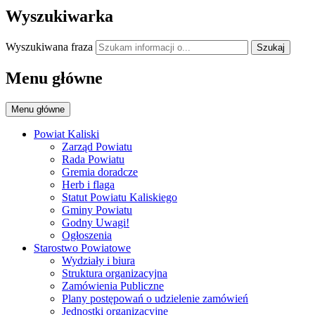
Wyszukiwarka
Wyszukiwana fraza
Szukaj
Menu główne
Menu główne
Powiat Kaliski
Zarząd Powiatu
Rada Powiatu
Gremia doradcze
Herb i flaga
Statut Powiatu Kaliskiego
Gminy Powiatu
Godny Uwagi!
Ogłoszenia
Starostwo Powiatowe
Wydziały i biura
Struktura organizacyjna
Zamówienia Publiczne
Plany postępowań o udzielenie zamówień
Jednostki organizacyjne