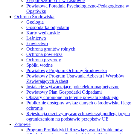
Zespół Szkół Nr 1 w Liskowie
Powiatowa Poradnia Psychologiczno-Pedagogiczna w
Opatówku
Ochrona Środowiska
Geologia
Gospodarka odpadami
Karty wędkarskie
Leśnictwo
Łowiectwo
Ochrona gruntów rolnych
Ochrona powietrza
Ochrona przyrody
Spółki wodne
Powiatowy Program Ochrony Środowiska
Powiatowy Program Usuwania Azbestu i Wyrobów
Zawierających Azbest
Instalacje wytwarzające pole elektromagnetyczne
Powiatowy Plan Gospodarki Odpadami
Obszary chronione na terenie powiatu kaliskiego
Publicznie dostępny wykaz danych o środowisku i jego
ochronie
Rejestracja przetrzymywanych zwierząt podlegających
ograniczeniom na podstawie przepisów UE
Zdrowie
Program Profilaktyki i Rozwiązywania Problemów