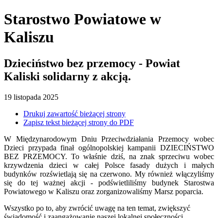
Starostwo Powiatowe
w
Kaliszu
Dzieciństwo bez przemocy - Powiat
Kaliski solidarny z akcją.
19
listopada
2025
Drukuj zawartość bieżącej strony
Zapisz tekst bieżącej strony do PDF
W Międzynarodowym Dniu Przeciwdziałania Przemocy wobec
Dzieci przypada finał ogólnopolskiej kampanii DZIECIŃSTWO
BEZ PRZEMOCY. To właśnie dziś, na znak sprzeciwu wobec
krzywdzenia dzieci w całej Polsce fasady dużych i małych
budynków rozświetlają się na czerwono. My również włączyliśmy
się do tej ważnej akcji - podświetliliśmy budynek Starostwa
Powiatowego w Kaliszu oraz zorganizowaliśmy Marsz poparcia.
Wszystko po to, aby zwrócić uwagę na ten temat, zwiększyć
świadomość i zaangażowanie naszej lokalnej społeczności .