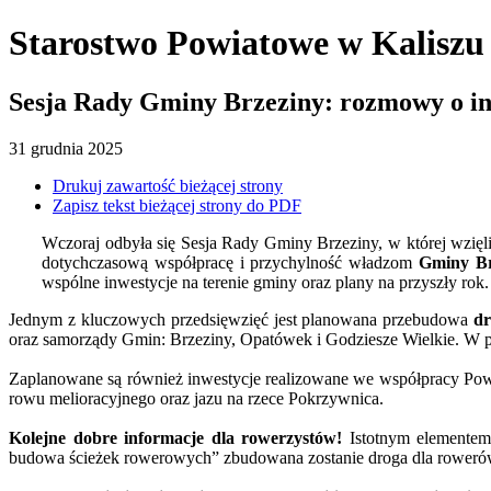
Starostwo Powiatowe
w Kaliszu
Sesja Rady Gminy Brzeziny: rozmowy o in
31
grudnia
2025
Drukuj zawartość bieżącej strony
Zapisz tekst bieżącej strony do PDF
Wczoraj odbyła się Sesja Rady Gminy Brzeziny, w której wzięli 
dotychczasową współpracę i przychylność władzom
Gminy Br
wspólne inwestycje na terenie gminy oraz plany na przyszły rok.
Jednym z kluczowych przedsięwzięć jest planowana przebudowa
dr
oraz samorządy Gmin: Brzeziny, Opatówek i Godziesze Wielkie. W p
Zaplanowane są również inwestycje realizowane we współpracy Pow
rowu melioracyjnego oraz jazu na rzece Pokrzywnica.
Kolejne dobre informacje dla rowerzystów!
Istotnym elementem
budowa ścieżek rowerowych” zbudowana zostanie droga dla rower