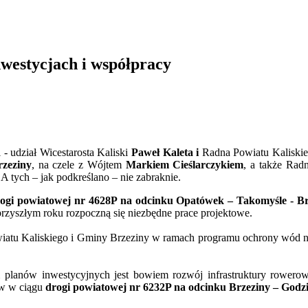
westycjach i współpracy
- udział Wicestarosta Kaliski
Paweł Kaleta i
Radna Powiatu Kaliski
zeziny
, na czele z Wójtem
Markiem Cieślarczykiem
, a także Rad
 A tych – jak podkreślano – nie zabraknie.
ogi powiatowej nr 4628P na odcinku Opatówek – Takomyśle - Br
rzyszłym roku rozpoczną się niezbędne prace projektowe.
iatu Kaliskiego i Gminy Brzeziny w ramach programu ochrony wód na 
 planów inwestycyjnych jest bowiem rozwój infrastruktury rowero
ów w ciągu
drogi powiatowej nr 6232P na odcinku Brzeziny – Godzi