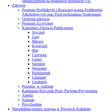
ograniczeniom na podstawie przepisów UE
Zdrowie
Program Profilaktyki i Rozwiązywania Problemów
Alkoholowych oraz Przeciwdziałania Narkomanii
Ochrona zdrowia
Program Za życiem
Kalendarz Zdrowia Publicznego
Styczeń
Luty
Marzec
Kwiecień
Maj
Czerwiec
Lipiec
Sierpień
Wrzesień
Październik
Listopad
Grudzień
Przemoc w rodzinie
Kampania Rzecznik Praw Pacjenta Przypomina
Apteki
Szpitale
Przychodnie
Nieodpłatna pomoc prawna w Powiecie Kaliskim