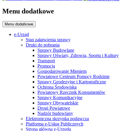
Menu dodatkowe
Menu dodatkowe
e-Urząd
Stan załatwienia sprawy
Druki do pobrania
Sprawy Budowlane
Sprawy Oświaty, Zdrowia, Sportu i Kultury
Transport
Promocja
Gospodarowanie Mieniem
Powiatowe Centrum Pomocy Rodzinie
Sprawy Geodezyjne i Kartograficzne
Ochrona Środowiska
Powiatowy Rzecznik Konsumentów
Sprawy Komunikacyjne
Sprawy Obywatelskie
Drogi Powiatowe
Nadzór budowlany
Elektroniczna skrzynka podawcza
Platforma e-Usług Publicznych
Strona główna e-Urzędu