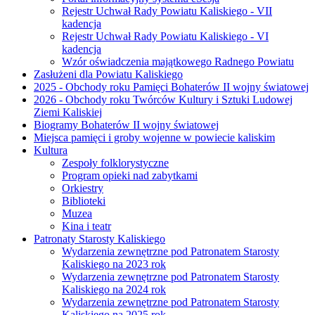
Rejestr Uchwał Rady Powiatu Kaliskiego - VII
kadencja
Rejestr Uchwał Rady Powiatu Kaliskiego - VI
kadencja
Wzór oświadczenia majątkowego Radnego Powiatu
Zasłużeni dla Powiatu Kaliskiego
2025 - Obchody roku Pamięci Bohaterów II wojny światowej
2026 - Obchody roku Twórców Kultury i Sztuki Ludowej
Ziemi Kaliskiej
Biogramy Bohaterów II wojny światowej
Miejsca pamięci i groby wojenne w powiecie kaliskim
Kultura
Zespoły folklorystyczne
Program opieki nad zabytkami
Orkiestry
Biblioteki
Muzea
Kina i teatr
Patronaty Starosty Kaliskiego
Wydarzenia zewnętrzne pod Patronatem Starosty
Kaliskiego na 2023 rok
Wydarzenia zewnętrzne pod Patronatem Starosty
Kaliskiego na 2024 rok
Wydarzenia zewnętrzne pod Patronatem Starosty
Kaliskiego na 2025 rok