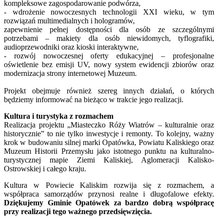
kompleksowe zagospodarowanie podwórza,
- wdrożenie nowoczesnych technologii XXI wieku, w tym
rozwiązań multimedialnych i hologramów,
zapewnienie pełnej dostępności dla osób ze szczególnymi
potrzebami – makiety dla osób niewidomych, tyflografiki,
audioprzewodniki oraz kioski interaktywne,
- rozwój nowoczesnej oferty edukacyjnej – profesjonalne
oświetlenie bez emisji UV, nowy system ewidencji zbiorów oraz
modernizacja strony internetowej Muzeum.
Projekt obejmuje również szereg innych działań, o których
będziemy informować na bieżąco w trakcie jego realizacji.
Kultura i turystyka z rozmachem
Realizacja projektu „Miasteczko Róży Wiatrów – kulturalnie oraz
historycznie” to nie tylko inwestycje i remonty. To kolejny, ważny
krok w budowaniu silnej marki Opatówka, Powiatu Kaliskiego oraz
Muzeum Historii Przemysłu jako istotnego punktu na kulturalno-
turystycznej mapie Ziemi Kaliskiej, Aglomeracji Kalisko-
Ostrowskiej i całego kraju.
Kultura w Powiecie Kaliskim rozwija się z rozmachem, a
współpraca samorządów przynosi realne i długofalowe efekty.
Dziękujemy Gminie Opatówek za bardzo dobrą współpracę
przy realizacji tego ważnego przedsięwzięcia.