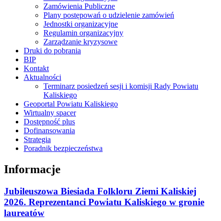
Zamówienia Publiczne
Plany postępowań o udzielenie zamówień
Jednostki organizacyjne
Regulamin organizacyjny
Zarządzanie kryzysowe
Druki do pobrania
BIP
Kontakt
Aktualności
Terminarz posiedzeń sesji i komisji Rady Powiatu
Kaliskiego
Geoportal Powiatu Kaliskiego
Wirtualny spacer
Dostępność plus
Dofinansowania
Strategia
Poradnik bezpieczeństwa
Informacje
Jubileuszowa Biesiada Folkloru Ziemi Kaliskiej
2026. Reprezentanci Powiatu Kaliskiego w gronie
laureatów