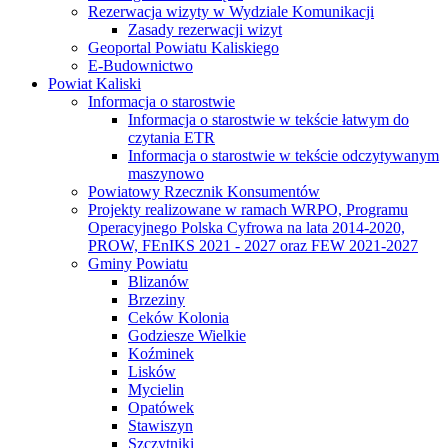
Rezerwacja wizyty w Wydziale Komunikacji
Zasady rezerwacji wizyt
Geoportal Powiatu Kaliskiego
E-Budownictwo
Powiat Kaliski
Informacja o starostwie
Informacja o starostwie w tekście łatwym do
czytania ETR
Informacja o starostwie w tekście odczytywanym
maszynowo
Powiatowy Rzecznik Konsumentów
Projekty realizowane w ramach WRPO, Programu
Operacyjnego Polska Cyfrowa na lata 2014-2020,
PROW, FEnIKS 2021 - 2027 oraz FEW 2021-2027
Gminy Powiatu
Blizanów
Brzeziny
Ceków Kolonia
Godziesze Wielkie
Koźminek
Lisków
Mycielin
Opatówek
Stawiszyn
Szczytniki