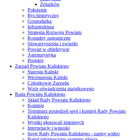
Żelazków
Położenie
Rys historyczny
Gospodarka
Infrastruktura
Strategia Rozwoju Powiatu
Kontakty zagraniczne
Stowarzyszenia i związki
Powiat w obiektywie
Agroturystyka
Projekty
Zarząd Powiatu Kaliskiego
Starosta Kaliski
Wicestarosta Kaliski
Członkowie Zarządu
Wzór oświadczenia majątkowego
Rada Powiatu Kaliskiego
Skład Rady Powiatu Kaliskiego
Komisje
Terminarz posiedzeń sesji i komisji Rady Powiatu
Kaliskiego
Wyniki głosowań imiennych
Interpelacje i wnioski
Sesje Rady Powiatu Kaliskiego - zapisy wideo
Portal informacyjny systemu eSesja