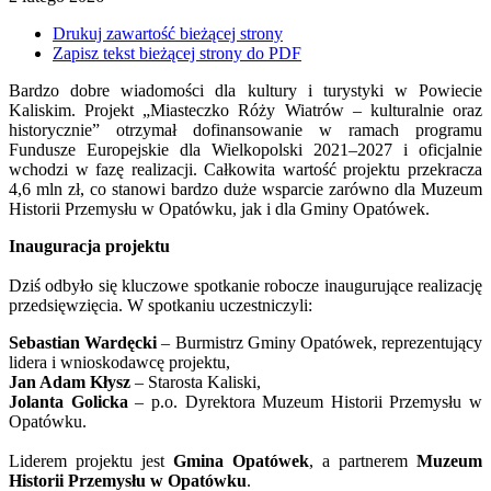
Drukuj zawartość bieżącej strony
Zapisz tekst bieżącej strony do PDF
Bardzo dobre wiadomości dla kultury i turystyki w Powiecie
Kaliskim. Projekt „Miasteczko Róży Wiatrów – kulturalnie oraz
historycznie” otrzymał dofinansowanie w ramach programu
Fundusze Europejskie dla Wielkopolski 2021–2027 i oficjalnie
wchodzi w fazę realizacji. Całkowita wartość projektu przekracza
4,6 mln zł, co stanowi bardzo duże wsparcie zarówno dla Muzeum
Historii Przemysłu w Opatówku, jak i dla Gminy Opatówek.
Inauguracja projektu
Dziś odbyło się kluczowe spotkanie robocze inaugurujące realizację
przedsięwzięcia. W spotkaniu uczestniczyli:
Sebastian Wardęcki
– Burmistrz Gminy Opatówek, reprezentujący
lidera i wnioskodawcę projektu,
Jan Adam Kłysz
– Starosta Kaliski,
Jolanta Golicka
– p.o. Dyrektora Muzeum Historii Przemysłu w
Opatówku.
Liderem projektu jest
Gmina Opatówek
, a partnerem
Muzeum
Historii Przemysłu w Opatówku
.