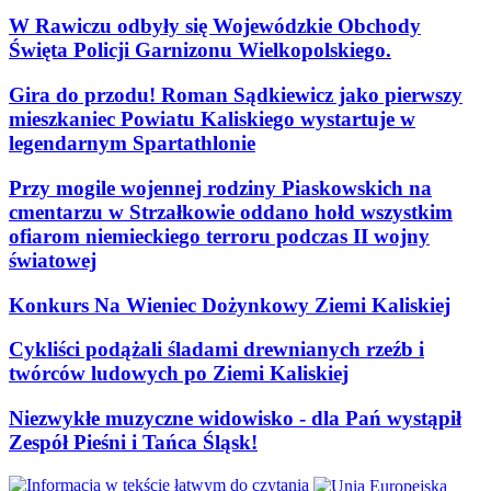
W Rawiczu odbyły się Wojewódzkie Obchody
Święta Policji Garnizonu Wielkopolskiego.
Gira do przodu! Roman Sądkiewicz jako pierwszy
mieszkaniec Powiatu Kaliskiego wystartuje w
legendarnym Spartathlonie
Przy mogile wojennej rodziny Piaskowskich na
cmentarzu w Strzałkowie oddano hołd wszystkim
ofiarom niemieckiego terroru podczas II wojny
światowej
Konkurs Na Wieniec Dożynkowy Ziemi Kaliskiej
Cykliści podążali śladami drewnianych rzeźb i
twórców ludowych po Ziemi Kaliskiej
Niezwykłe muzyczne widowisko - dla Pań wystąpił
Zespół Pieśni i Tańca Śląsk!