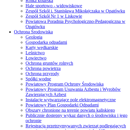
Rolka kolarska
Hale sportowo - widowiskowe
Zespół Szkół i. Stanisława Mikołajczaka w Opatówku
Zespół Szkół Nr 1 w Liskowie
Powiatowa Poradnia Psychologiczno-Pedagogiczna w
Opatówku
Ochrona Środowiska
Geologia
Gospodarka odpadami
Karty wędkarskie
Leśnictwo
Łowiectwo
Ochrona gruntów rolnych
Ochrona powietrza
Ochrona przyrody
Spółki wodne
Powiatowy Program Ochrony Środowiska
Powiatowy Program Usuwania Azbestu i Wyrobów
Zawierających Azbest
Instalacje wytwarzające pole elektromagnetyczne
Powiatowy Plan Gospodarki Odpadami
Obszary chronione na terenie powiatu kaliskiego
Publicznie dostępny wykaz danych o środowisku i jego
ochronie
Rejestracja przetrzymywanych zwierząt podlegających