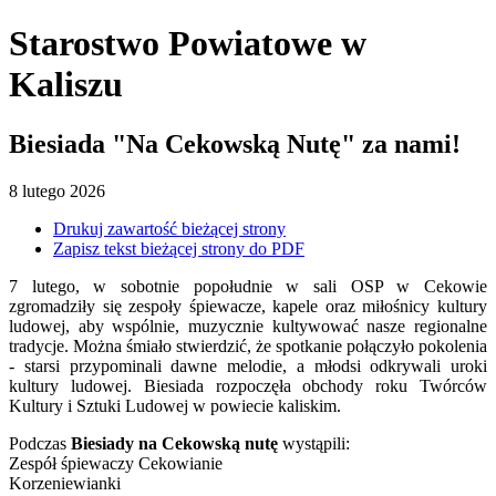
Starostwo Powiatowe
w
Kaliszu
Biesiada "Na Cekowską Nutę" za nami!
8
lutego
2026
Drukuj zawartość bieżącej strony
Zapisz tekst bieżącej strony do PDF
7 lutego, w sobotnie popołudnie w sali OSP w Cekowie 
zgromadziły się zespoły śpiewacze, kapele oraz miłośnicy kultury 
ludowej, aby wspólnie, muzycznie kultywować nasze regionalne 
tradycje. Można śmiało stwierdzić, że spotkanie połączyło pokolenia 
- starsi przypominali dawne melodie, a młodsi odkrywali uroki 
kultury ludowej. 
Biesiada rozpoczęła obchody roku Twórców 
Kultury i Sztuki Ludowej w powiecie kaliskim.
Podczas 
Biesiady na Cekowską nutę
 wystąpili:
Zespół śpiewaczy Cekowianie
Korzeniewianki