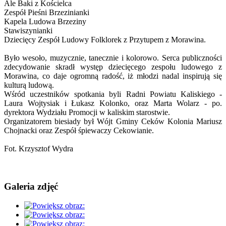
Ale Baki z Kościelca
Zespół Pieśni Brzezinianki
Kapela Ludowa Brzeziny 
Stawiszynianki
Dziecięcy Zespół Ludowy Folklorek z Przytupem z Morawina.
Było wesoło, muzycznie, tanecznie i kolorowo. 
Serca publiczności 
zdecydowanie skradł występ dziecięcego zespołu ludowego z 
Morawina, co daje ogromną radość, iż młodzi nadal inspirują się 
kulturą ludową.
Wśród uczestników spotkania byli Radni Powiatu Kaliskiego - 
Laura Wojtysiak
 i 
Łukasz Kolonko
, oraz Marta Wolarz - po. 
dyrektora Wydziału Promocji w kaliskim starostwie.
Organizatorem biesiady był Wójt Gminy Ceków Kolonia 
Mariusz 
Chojnacki
 oraz 
Zespół śpiewaczy Cekowianie.
Fot. 
Krzysztof Wydra
Galeria zdjęć