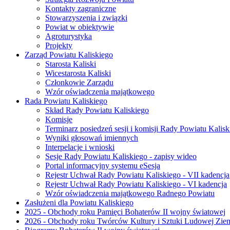
Kontakty zagraniczne
Stowarzyszenia i związki
Powiat w obiektywie
Agroturystyka
Projekty
Zarząd Powiatu Kaliskiego
Starosta Kaliski
Wicestarosta Kaliski
Członkowie Zarządu
Wzór oświadczenia majątkowego
Rada Powiatu Kaliskiego
Skład Rady Powiatu Kaliskiego
Komisje
Terminarz posiedzeń sesji i komisji Rady Powiatu Kalisk
Wyniki głosowań imiennych
Interpelacje i wnioski
Sesje Rady Powiatu Kaliskiego - zapisy wideo
Portal informacyjny systemu eSesja
Rejestr Uchwał Rady Powiatu Kaliskiego - VII kadencja
Rejestr Uchwał Rady Powiatu Kaliskiego - VI kadencja
Wzór oświadczenia majątkowego Radnego Powiatu
Zasłużeni dla Powiatu Kaliskiego
2025 - Obchody roku Pamięci Bohaterów II wojny światowej
2026 - Obchody roku Twórców Kultury i Sztuki Ludowej Ziem