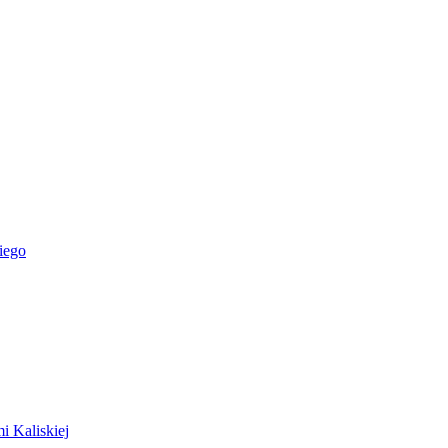
iego
i Kaliskiej