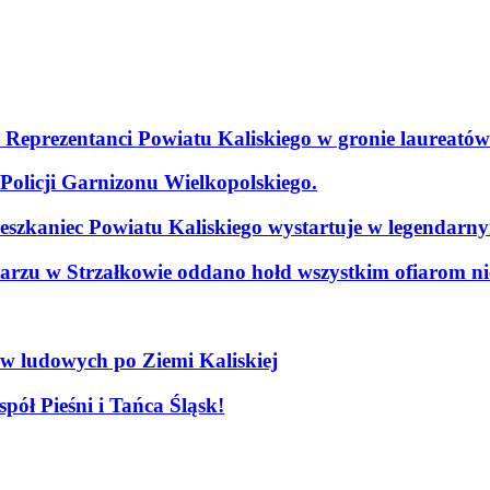
. Reprezentanci Powiatu Kaliskiego w gronie laureatów
olicji Garnizonu Wielkopolskiego.
szkaniec Powiatu Kaliskiego wystartuje w legendarn
arzu w Strzałkowie oddano hołd wszystkim ofiarom nie
ów ludowych po Ziemi Kaliskiej
pół Pieśni i Tańca Śląsk!