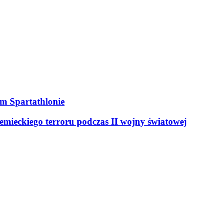
ym Spartathlonie
mieckiego terroru podczas II wojny światowej