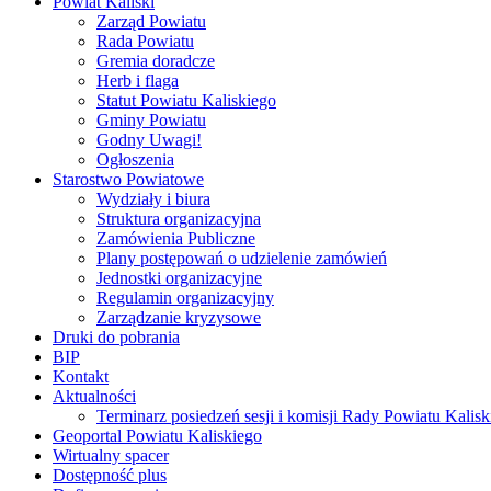
Powiat Kaliski
Zarząd Powiatu
Rada Powiatu
Gremia doradcze
Herb i flaga
Statut Powiatu Kaliskiego
Gminy Powiatu
Godny Uwagi!
Ogłoszenia
Starostwo Powiatowe
Wydziały i biura
Struktura organizacyjna
Zamówienia Publiczne
Plany postępowań o udzielenie zamówień
Jednostki organizacyjne
Regulamin organizacyjny
Zarządzanie kryzysowe
Druki do pobrania
BIP
Kontakt
Aktualności
Terminarz posiedzeń sesji i komisji Rady Powiatu Kalisk
Geoportal Powiatu Kaliskiego
Wirtualny spacer
Dostępność plus