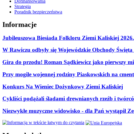
Dofinansowania
Strategia
Poradnik bezpieczeństwa
Informacje
Jubileuszowa Biesiada Folkloru Ziemi Kaliskiej 2026
W Rawiczu odbyły się Wojewódzkie Obchody Święta P
Gira do przodu! Roman Sądkiewicz jako pierwszy mie
Przy mogile wojennej rodziny Piaskowskich na cment
Konkurs Na Wieniec Dożynkowy Ziemi Kaliskiej
Cykliści podążali śladami drewnianych rzeźb i twórc
Niezwykłe muzyczne widowisko - dla Pań wystąpił Zes