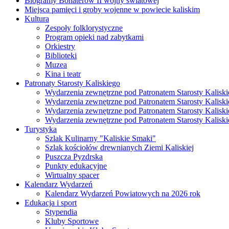
Biogramy Bohaterów II wojny światowej
Miejsca pamięci i groby wojenne w powiecie kaliskim
Kultura
Zespoły folklorystyczne
Program opieki nad zabytkami
Orkiestry
Biblioteki
Muzea
Kina i teatr
Patronaty Starosty Kaliskiego
Wydarzenia zewnętrzne pod Patronatem Starosty Kaliski
Wydarzenia zewnętrzne pod Patronatem Starosty Kaliski
Wydarzenia zewnętrzne pod Patronatem Starosty Kaliski
Wydarzenia zewnętrzne pod Patronatem Starosty Kaliski
Turystyka
Szlak Kulinarny "Kaliskie Smaki"
Szlak kościołów drewnianych Ziemi Kaliskiej
Puszcza Pyzdrska
Punkty edukacyjne
Wirtualny spacer
Kalendarz Wydarzeń
Kalendarz Wydarzeń Powiatowych na 2026 rok
Edukacja i sport
Stypendia
Kluby Sportowe