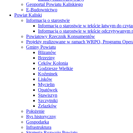
Geoportal Powiatu Kaliskiego
E-Budownictwo
Powiat Kaliski
Informacja o starostwie
Informacja o starostwie w tekście łatwym do czyt
Informacja o starostwie w tekście odczytywany
Powiatowy Rzecznik Konsumentów
Projekty realizowane w ramach WRPO, Programu Oper
Gminy Powiatu
Blizanów
Brzeziny
Ceków Kolonia
Godziesze Wielkie
Koźminek
Lisków
Mycielin
Opatówek
Stawiszyn
Szczytniki
Żelazków
Położenie
Rys historyczny
Gospodarka
Infrastruktura
Strategia Rozwoju Powiatu