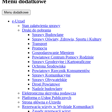
Menu dodatkowe
Menu dodatkowe
e-Urząd
Stan załatwienia sprawy
Druki do pobrania
Sprawy Budowlane
Sprawy Oświaty, Zdrowia, Sportu i Kultury
Transport
Promocja
Gospodarowanie Mieniem
Powiatowe Centrum Pomocy Rodzinie
Sprawy Geodezyjne i Kartograficzne
Ochrona Środowiska
Powiatowy Rzecznik Konsumentów
Sprawy Komunikacyjne
Sprawy Obywatelskie
Drogi Powiatowe
Nadzór budowlany
Elektroniczna skrzynka podawcza
Platforma e-Usług Publicznych
Strona główna e-Urzędu
Rezerwacja wizyty w Wydziale Komunikacji
Zasady rezerwacji wizyt