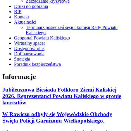
Zarządzanie kryzysowe
Druki do pobrania
BIP
Kontakt
Aktualności
Terminarz posiedzeń sesji i komisji Rady Powiatu
Kaliskiego
Geoportal Powiatu Kaliskiego
Wirtualny spacer
Dostępność plus
Dofinansowania
Strategia
Poradnik bezpieczeństwa
Informacje
Jubileuszowa Biesiada Folkloru Ziemi Kaliskiej
2026. Reprezentanci Powiatu Kaliskiego w gronie
laureatów
W Rawiczu odbyły się Wojewódzkie Obchody
Święta Policji Garnizonu Wielkopolskiego.