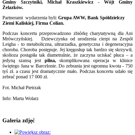
Gminy Szczytniki, Michał Kraszkiewicz - Wójt Gminy
Żelazków.
Partnerami wydarzenia byli:
Grupa AWW, Bank Spółdzielczy
Ziemi Kaliskiej, Firma Colian.
Podczas koncertu przeprowadzono zbiórkę charytatywną dla Ani
Mrówczyńskiej. Dziewczynka od urodzenia cierpi na Zespół
Leigha - to metaboliczna, ultrarzadka, genetyczna i degeneracyjna
choroba. Choroba postępuje. Jej kręgosłup tak bardzo się skrzywił,
skolioza postąpiła tak diametralnie, że zaczyna uciskać płuca – a
jedyną szansą jest
pilna,
skomplikowana operacja w klinice
świętego Jana w Barcelonie. Do zebrania jest ogromna kwota - 750
tyś zł. a czasu jest dramatycznie mało. Podczas koncertu udało się
zebrać ponad 17 000 zł.
Fot. Michał Pietrzak
Info: Marta Wolarz
Galeria zdjęć