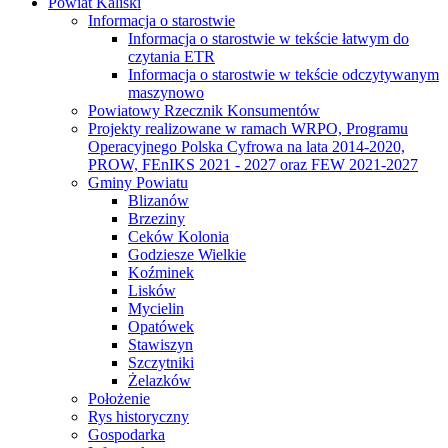
Powiat Kaliski
Informacja o starostwie
Informacja o starostwie w tekście łatwym do
czytania ETR
Informacja o starostwie w tekście odczytywanym
maszynowo
Powiatowy Rzecznik Konsumentów
Projekty realizowane w ramach WRPO, Programu
Operacyjnego Polska Cyfrowa na lata 2014-2020,
PROW, FEnIKS 2021 - 2027 oraz FEW 2021-2027
Gminy Powiatu
Blizanów
Brzeziny
Ceków Kolonia
Godziesze Wielkie
Koźminek
Lisków
Mycielin
Opatówek
Stawiszyn
Szczytniki
Żelazków
Położenie
Rys historyczny
Gospodarka