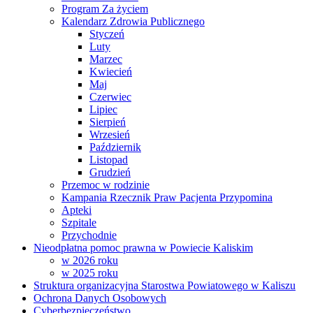
Program Za życiem
Kalendarz Zdrowia Publicznego
Styczeń
Luty
Marzec
Kwiecień
Maj
Czerwiec
Lipiec
Sierpień
Wrzesień
Październik
Listopad
Grudzień
Przemoc w rodzinie
Kampania Rzecznik Praw Pacjenta Przypomina
Apteki
Szpitale
Przychodnie
Nieodpłatna pomoc prawna w Powiecie Kaliskim
w 2026 roku
w 2025 roku
Struktura organizacyjna Starostwa Powiatowego w Kaliszu
Ochrona Danych Osobowych
Cyberbezpieczeństwo