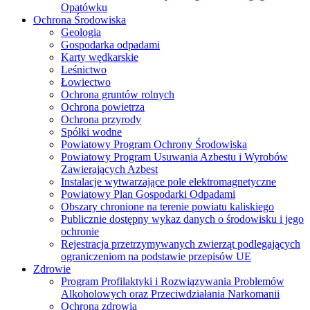
Opatówku
Ochrona Środowiska
Geologia
Gospodarka odpadami
Karty wędkarskie
Leśnictwo
Łowiectwo
Ochrona gruntów rolnych
Ochrona powietrza
Ochrona przyrody
Spółki wodne
Powiatowy Program Ochrony Środowiska
Powiatowy Program Usuwania Azbestu i Wyrobów
Zawierających Azbest
Instalacje wytwarzające pole elektromagnetyczne
Powiatowy Plan Gospodarki Odpadami
Obszary chronione na terenie powiatu kaliskiego
Publicznie dostępny wykaz danych o środowisku i jego
ochronie
Rejestracja przetrzymywanych zwierząt podlegających
ograniczeniom na podstawie przepisów UE
Zdrowie
Program Profilaktyki i Rozwiązywania Problemów
Alkoholowych oraz Przeciwdziałania Narkomanii
Ochrona zdrowia