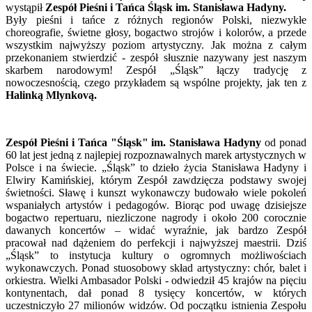
wystąpił
Zespół Pieśni i Tańca Śląsk im. Stanisława Hadyny.
Były pieśni i tańce z różnych regionów Polski, niezwykłe
choreografie, świetne głosy, bogactwo strojów i kolorów, a przede
wszystkim najwyższy poziom artystyczny. Jak można z całym
przekonaniem stwierdzić - zespół słusznie nazywany jest naszym
skarbem narodowym! Zespół „Śląsk” łączy tradycję z
nowoczesnością, czego przykładem są wspólne projekty, jak ten z
Halinką Mlynkovą.
Zespół Pieśni i Tańca "Śląsk" im. Stanisława Hadyny
od ponad
60 lat jest jedną z najlepiej rozpoznawalnych marek artystycznych w
Polsce i na świecie. „Śląsk” to dzieło życia Stanisława Hadyny i
Elwiry Kamińskiej, którym Zespół zawdzięcza podstawy swojej
świetności. Sławę i kunszt wykonawczy budowało wiele pokoleń
wspaniałych artystów i pedagogów. Biorąc pod uwagę dzisiejsze
bogactwo repertuaru, niezliczone nagrody i około 200 corocznie
dawanych koncertów – widać wyraźnie, jak bardzo Zespół
pracował nad dążeniem do perfekcji i najwyższej maestrii. Dziś
„Śląsk” to instytucja kultury o ogromnych możliwościach
wykonawczych. Ponad stuosobowy skład artystyczny: chór, balet i
orkiestra. Wielki Ambasador Polski - odwiedził 45 krajów na pięciu
kontynentach, dał ponad 8 tysięcy koncertów, w których
uczestniczyło 27 milionów widzów. Od początku istnienia Zespołu