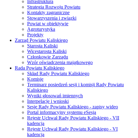
Infrastruktura
Strategia Rozwoju Powiatu
Kontakty zagraniczne
Stowarzyszenia i związki
Powiat w obiektywie
Agroturystyka
Projekty
Zarząd Powiatu Kaliskiego
Starosta Kaliski
Wicestarosta Kaliski
Członkowie Zarządu
Wzór oświadczenia majątkowego
Rada Powiatu Kaliskiego
Skład Rady Powiatu Kaliskiego
Komisje
Terminarz posiedzeń sesji i komisji Rady Powiatu
Kaliskiego
Wyniki głosowań imiennych
Interpelacje i wnioski
Sesje Rady Powiatu Kaliskiego - zapisy wideo
Portal informacyjny systemu eSesja
Rejestr Uchwał Rady Powiatu Kaliskiego - VII
kadencja
Rejestr Uchwał Rady Powiatu Kaliskiego - VI
kadencja