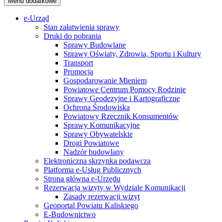
Menu dodatkowe
e-Urząd
Stan załatwienia sprawy
Druki do pobrania
Sprawy Budowlane
Sprawy Oświaty, Zdrowia, Sportu i Kultury
Transport
Promocja
Gospodarowanie Mieniem
Powiatowe Centrum Pomocy Rodzinie
Sprawy Geodezyjne i Kartograficzne
Ochrona Środowiska
Powiatowy Rzecznik Konsumentów
Sprawy Komunikacyjne
Sprawy Obywatelskie
Drogi Powiatowe
Nadzór budowlany
Elektroniczna skrzynka podawcza
Platforma e-Usług Publicznych
Strona główna e-Urzędu
Rezerwacja wizyty w Wydziale Komunikacji
Zasady rezerwacji wizyt
Geoportal Powiatu Kaliskiego
E-Budownictwo