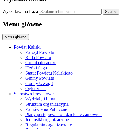
Wyszukiwana fraza
Szukaj
Menu główne
Menu główne
Powiat Kaliski
Zarząd Powiatu
Rada Powiatu
Gremia doradcze
Herb i flaga
Statut Powiatu Kaliskiego
Gminy Powiatu
Godny Uwagi!
Ogłoszenia
Starostwo Powiatowe
Wydziały i biura
Struktura organizacyjna
Zamówienia Publiczne
Plany postępowań o udzielenie zamówień
Jednostki organizacyjne
Regulamin organizacyjny