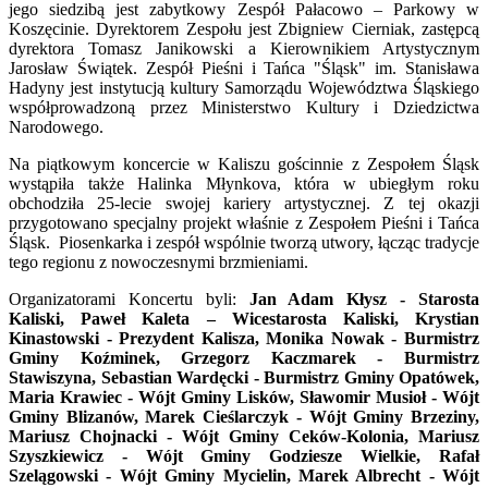
jego siedzibą jest zabytkowy Zespół Pałacowo – Parkowy w
Koszęcinie. Dyrektorem Zespołu jest Zbigniew Cierniak, zastępcą
dyrektora Tomasz Janikowski a Kierownikiem Artystycznym
Jarosław Świątek. Zespół Pieśni i Tańca "Śląsk" im. Stanisława
Hadyny jest instytucją kultury Samorządu Województwa Śląskiego
współprowadzoną przez Ministerstwo Kultury i Dziedzictwa
Narodowego.
Na piątkowym koncercie w Kaliszu gościnnie z Zespołem Śląsk
wystąpiła także Halinka Młynkova, która w ubiegłym roku
obchodziła 25-lecie swojej kariery artystycznej. Z tej okazji
przygotowano specjalny projekt właśnie z Zespołem Pieśni i Tańca
Śląsk. Piosenkarka i zespół wspólnie tworzą utwory, łącząc tradycje
tego regionu z nowoczesnymi brzmieniami.
Organizatorami Koncertu byli:
Jan Adam Kłysz - Starosta
Kaliski, Paweł Kaleta – Wicestarosta Kaliski, Krystian
Kinastowski - Prezydent Kalisza, Monika Nowak - Burmistrz
Gminy Koźminek, Grzegorz Kaczmarek - Burmistrz
Stawiszyna, Sebastian Wardęcki - Burmistrz Gminy Opatówek,
Maria Krawiec - Wójt Gminy Lisków, Sławomir Musioł - Wójt
Gminy Blizanów, Marek Cieślarczyk - Wójt Gminy Brzeziny,
Mariusz Chojnacki - Wójt Gminy Ceków-Kolonia, Mariusz
Szyszkiewicz - Wójt Gminy Godziesze Wielkie, Rafał
Szelągowski - Wójt Gminy Mycielin, Marek Albrecht - Wójt