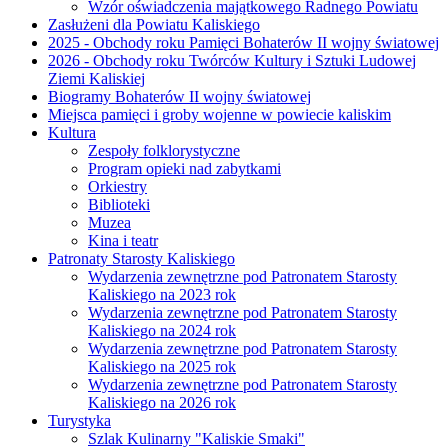
Wzór oświadczenia majątkowego Radnego Powiatu
Zasłużeni dla Powiatu Kaliskiego
2025 - Obchody roku Pamięci Bohaterów II wojny światowej
2026 - Obchody roku Twórców Kultury i Sztuki Ludowej
Ziemi Kaliskiej
Biogramy Bohaterów II wojny światowej
Miejsca pamięci i groby wojenne w powiecie kaliskim
Kultura
Zespoły folklorystyczne
Program opieki nad zabytkami
Orkiestry
Biblioteki
Muzea
Kina i teatr
Patronaty Starosty Kaliskiego
Wydarzenia zewnętrzne pod Patronatem Starosty
Kaliskiego na 2023 rok
Wydarzenia zewnętrzne pod Patronatem Starosty
Kaliskiego na 2024 rok
Wydarzenia zewnętrzne pod Patronatem Starosty
Kaliskiego na 2025 rok
Wydarzenia zewnętrzne pod Patronatem Starosty
Kaliskiego na 2026 rok
Turystyka
Szlak Kulinarny "Kaliskie Smaki"