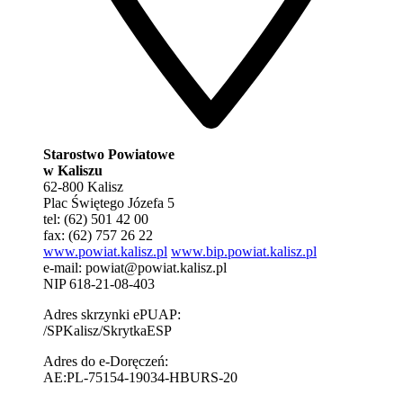
Starostwo Powiatowe
w Kaliszu
62-800 Kalisz
Plac Świętego Józefa 5
tel: (62) 501 42 00
fax: (62) 757 26 22
www.powiat.kalisz.pl
www.bip.powiat.kalisz.pl
e-mail:
powiat@powiat.kalisz.pl
NIP 618-21-08-403
Adres skrzynki ePUAP:
/SPKalisz/SkrytkaESP
Adres do e-Doręczeń:
AE:PL-75154-19034-HBURS-20