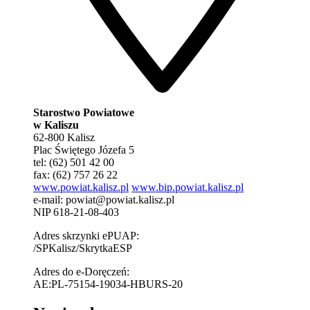
Starostwo Powiatowe
w Kaliszu
62-800 Kalisz
Plac Świętego Józefa 5
tel: (62) 501 42 00
fax: (62) 757 26 22
www.powiat.kalisz.pl
www.bip.powiat.kalisz.pl
e-mail:
powiat@powiat.kalisz.pl
NIP 618-21-08-403
Adres skrzynki ePUAP:
/SPKalisz/SkrytkaESP
Adres do e-Doręczeń:
AE:PL-75154-19034-HBURS-20