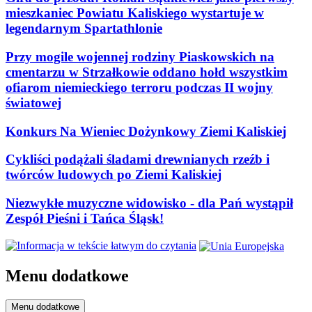
mieszkaniec Powiatu Kaliskiego wystartuje w
legendarnym Spartathlonie
Przy mogile wojennej rodziny Piaskowskich na
cmentarzu w Strzałkowie oddano hołd wszystkim
ofiarom niemieckiego terroru podczas II wojny
światowej
Konkurs Na Wieniec Dożynkowy Ziemi Kaliskiej
Cykliści podążali śladami drewnianych rzeźb i
twórców ludowych po Ziemi Kaliskiej
Niezwykłe muzyczne widowisko - dla Pań wystąpił
Zespół Pieśni i Tańca Śląsk!
Menu dodatkowe
Menu dodatkowe