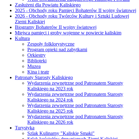
Zasłużeni dla Powiatu Kaliskiego
2025 - Obchody roku Pamięci Bohaterów II wojny światowej
2026 - Obchody roku Twórców Kultury i Sztuki Ludowej
Ziemi Kaliskiej
Biogramy Bohaterów II wojny światowej
Miejsca pamięci i groby wojenne w powiecie kaliskim
Kultura
Zespoły folklorystyczne
Program opieki nad zabytkami
Orkiestry
Biblioteki
Muzea
Kina i teatr
Patronaty Starosty Kaliskiego
Wydarzenia zewnętrzne pod Patronatem Starosty
Kaliskiego na 2023 rok
Wydarzenia zewnętrzne pod Patronatem Starosty
Kaliskiego na 2024 rok
Wydarzenia zewnętrzne pod Patronatem Starosty
Kaliskiego na 2025 rok
Wydarzenia zewnętrzne pod Patronatem Starosty
Kaliskiego na 2026 rok
Turystyka
Szlak Kulinarny "Kaliskie Smaki"
Szlak kościołów drewnianych Ziemi Kaliskiej