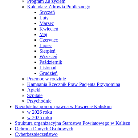
Program Za życiem
Kalendarz Zdrowia Publicznego
Styczeń
Luty
Marzec
Kwiecień
Maj
Czerwiec
Lipiec
Sierpień
Wrzesień
Październik
Listopad
Grudzień
Przemoc w rodzinie
Kampania Rzecznik Praw Pacjenta Przypomina
Apteki
Szpitale
Przychodnie
Nieodpłatna pomoc prawna w Powiecie Kaliskim
w 2026 roku
w 2025 roku
Struktura organizacyjna Starostwa Powiatowego w Kaliszu
Ochrona Danych Osobowych
Cyberbezpieczeństwo