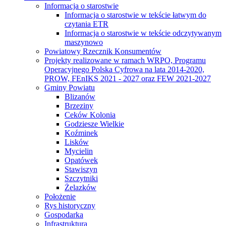
Informacja o starostwie
Informacja o starostwie w tekście łatwym do
czytania ETR
Informacja o starostwie w tekście odczytywanym
maszynowo
Powiatowy Rzecznik Konsumentów
Projekty realizowane w ramach WRPO, Programu
Operacyjnego Polska Cyfrowa na lata 2014-2020,
PROW, FEnIKS 2021 - 2027 oraz FEW 2021-2027
Gminy Powiatu
Blizanów
Brzeziny
Ceków Kolonia
Godziesze Wielkie
Koźminek
Lisków
Mycielin
Opatówek
Stawiszyn
Szczytniki
Żelazków
Położenie
Rys historyczny
Gospodarka
Infrastruktura