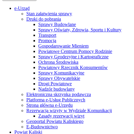
e-Urząd
Stan załatwienia sprawy
Druki do pobrania
Sprawy Budowlane
Sprawy Oświaty, Zdrowia, Sportu i Kultury
Transport
Promocja
Gospodarowanie Mieniem
Powiatowe Centrum Pomocy Rodzinie
Sprawy Geodezyjne i Kartograficzne
Ochrona Środowiska
Powiatowy Rzecznik Konsumentów
Sprawy Komunikacyjne
Sprawy Obywatelskie
Drogi Powiatowe
Nadzór budowlany
Elektroniczna skrzynka podawcza
Platforma e-Usług Publicznych
Strona główna e-Urzędu
Rezerwacja wizyty w Wydziale Komunikacji
Zasady rezerwacji wizyt
Geoportal Powiatu Kaliskiego
E-Budownictwo
Powiat Kaliski