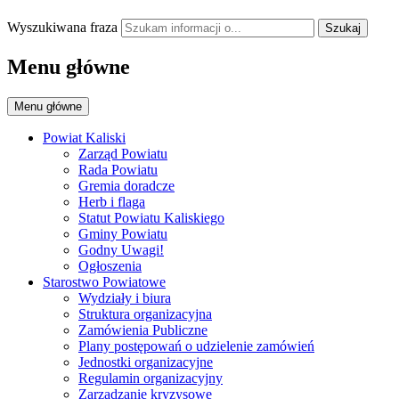
Wyszukiwana fraza
Szukaj
Menu główne
Menu główne
Powiat Kaliski
Zarząd Powiatu
Rada Powiatu
Gremia doradcze
Herb i flaga
Statut Powiatu Kaliskiego
Gminy Powiatu
Godny Uwagi!
Ogłoszenia
Starostwo Powiatowe
Wydziały i biura
Struktura organizacyjna
Zamówienia Publiczne
Plany postępowań o udzielenie zamówień
Jednostki organizacyjne
Regulamin organizacyjny
Zarządzanie kryzysowe