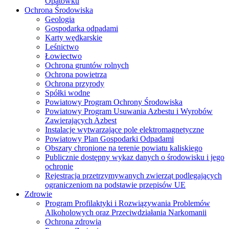
Opatówku
Ochrona Środowiska
Geologia
Gospodarka odpadami
Karty wędkarskie
Leśnictwo
Łowiectwo
Ochrona gruntów rolnych
Ochrona powietrza
Ochrona przyrody
Spółki wodne
Powiatowy Program Ochrony Środowiska
Powiatowy Program Usuwania Azbestu i Wyrobów
Zawierających Azbest
Instalacje wytwarzające pole elektromagnetyczne
Powiatowy Plan Gospodarki Odpadami
Obszary chronione na terenie powiatu kaliskiego
Publicznie dostępny wykaz danych o środowisku i jego
ochronie
Rejestracja przetrzymywanych zwierząt podlegających
ograniczeniom na podstawie przepisów UE
Zdrowie
Program Profilaktyki i Rozwiązywania Problemów
Alkoholowych oraz Przeciwdziałania Narkomanii
Ochrona zdrowia