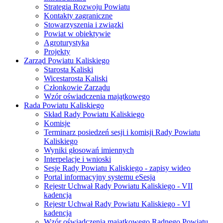
Strategia Rozwoju Powiatu
Kontakty zagraniczne
Stowarzyszenia i związki
Powiat w obiektywie
Agroturystyka
Projekty
Zarząd Powiatu Kaliskiego
Starosta Kaliski
Wicestarosta Kaliski
Członkowie Zarządu
Wzór oświadczenia majątkowego
Rada Powiatu Kaliskiego
Skład Rady Powiatu Kaliskiego
Komisje
Terminarz posiedzeń sesji i komisji Rady Powiatu
Kaliskiego
Wyniki głosowań imiennych
Interpelacje i wnioski
Sesje Rady Powiatu Kaliskiego - zapisy wideo
Portal informacyjny systemu eSesja
Rejestr Uchwał Rady Powiatu Kaliskiego - VII
kadencja
Rejestr Uchwał Rady Powiatu Kaliskiego - VI
kadencja
Wzór oświadczenia majątkowego Radnego Powiatu