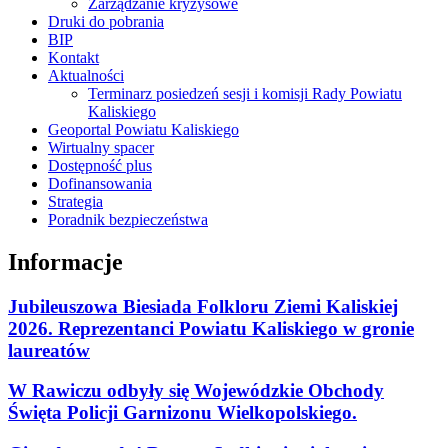
Zarządzanie kryzysowe
Druki do pobrania
BIP
Kontakt
Aktualności
Terminarz posiedzeń sesji i komisji Rady Powiatu
Kaliskiego
Geoportal Powiatu Kaliskiego
Wirtualny spacer
Dostępność plus
Dofinansowania
Strategia
Poradnik bezpieczeństwa
Informacje
Jubileuszowa Biesiada Folkloru Ziemi Kaliskiej
2026. Reprezentanci Powiatu Kaliskiego w gronie
laureatów
W Rawiczu odbyły się Wojewódzkie Obchody
Święta Policji Garnizonu Wielkopolskiego.