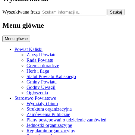
Wyszukiwana fraza
Szukaj
Menu główne
Menu główne
Powiat Kaliski
Zarząd Powiatu
Rada Powiatu
Gremia doradcze
Herb i flaga
Statut Powiatu Kaliskiego
Gminy Powiatu
Godny Uwagi!
Ogłoszenia
Starostwo Powiatowe
Wydziały i biura
Struktura organizacyjna
Zamówienia Publiczne
Plany postępowań o udzielenie zamówień
Jednostki organizacyjne
Regulamin organizacyjny