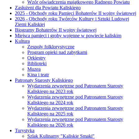
Wzór oświadczenia majątkowego Radnego Powiatu
Zasłużeni dla Powiatu Kaliskiego
2025 - Obchody roku Pamięci Bohaterów II wojny światowej
2026 - Obchody roku Twórców Kultury i Sztuki Ludowej
Ziemi Kaliskiej
Biogramy Bohaterów II wojny światowej
Miejsca pamięci i groby wojenne w powiecie kaliskim
Kultura
Zespoły folklorystyczne
Program opieki nad zabytkami
Orkiestry
Biblioteki
Muzea
Kina i teatr
Patronaty Starosty Kaliskiego
Wydarzenia zewnętrzne pod Patronatem Starosty
Kaliskiego na 2023 rok
Wydarzenia zewnętrzne pod Patronatem Starosty
Kaliskiego na 2024 rok
Wydarzenia zewnętrzne pod Patronatem Starosty
Kaliskiego na 2025 rok
Wydarzenia zewnętrzne pod Patronatem Starosty
Kaliskiego na 2026 rok
Turystyka
Szlak Kulinarny "Kaliskie Smaki"