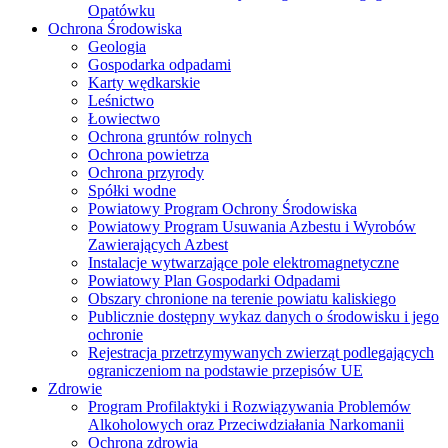
Opatówku
Ochrona Środowiska
Geologia
Gospodarka odpadami
Karty wędkarskie
Leśnictwo
Łowiectwo
Ochrona gruntów rolnych
Ochrona powietrza
Ochrona przyrody
Spółki wodne
Powiatowy Program Ochrony Środowiska
Powiatowy Program Usuwania Azbestu i Wyrobów
Zawierających Azbest
Instalacje wytwarzające pole elektromagnetyczne
Powiatowy Plan Gospodarki Odpadami
Obszary chronione na terenie powiatu kaliskiego
Publicznie dostępny wykaz danych o środowisku i jego
ochronie
Rejestracja przetrzymywanych zwierząt podlegających
ograniczeniom na podstawie przepisów UE
Zdrowie
Program Profilaktyki i Rozwiązywania Problemów
Alkoholowych oraz Przeciwdziałania Narkomanii
Ochrona zdrowia