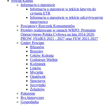
Powiat Kaliski
Informacja o starostwie
Informacja o starostwie w tekście łatwym do
czytania ETR
Informacja o starostwie w tekście odczytywanym
maszynowo
Powiatowy Rzecznik Konsumentów
Projekty realizowane w ramach WRPO, Programu
Operacyjnego Polska Cyfrowa na lata 2014-2020,
PROW, FEnIKS 2021 - 2027 oraz FEW 2021-2027
Gminy Powiatu
Blizanów
Brzeziny
Ceków Kolonia
Godziesze Wielkie
Koźminek
Lisków
Mycielin
Opatówek
Stawiszyn
Szczytniki
Żelazków
Położenie
Rys historyczny
Gospodarka