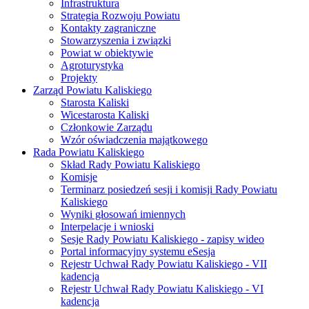
Infrastruktura
Strategia Rozwoju Powiatu
Kontakty zagraniczne
Stowarzyszenia i związki
Powiat w obiektywie
Agroturystyka
Projekty
Zarząd Powiatu Kaliskiego
Starosta Kaliski
Wicestarosta Kaliski
Członkowie Zarządu
Wzór oświadczenia majątkowego
Rada Powiatu Kaliskiego
Skład Rady Powiatu Kaliskiego
Komisje
Terminarz posiedzeń sesji i komisji Rady Powiatu
Kaliskiego
Wyniki głosowań imiennych
Interpelacje i wnioski
Sesje Rady Powiatu Kaliskiego - zapisy wideo
Portal informacyjny systemu eSesja
Rejestr Uchwał Rady Powiatu Kaliskiego - VII
kadencja
Rejestr Uchwał Rady Powiatu Kaliskiego - VI
kadencja