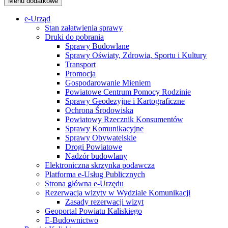
Menu dodatkowe
e-Urząd
Stan załatwienia sprawy
Druki do pobrania
Sprawy Budowlane
Sprawy Oświaty, Zdrowia, Sportu i Kultury
Transport
Promocja
Gospodarowanie Mieniem
Powiatowe Centrum Pomocy Rodzinie
Sprawy Geodezyjne i Kartograficzne
Ochrona Środowiska
Powiatowy Rzecznik Konsumentów
Sprawy Komunikacyjne
Sprawy Obywatelskie
Drogi Powiatowe
Nadzór budowlany
Elektroniczna skrzynka podawcza
Platforma e-Usług Publicznych
Strona główna e-Urzędu
Rezerwacja wizyty w Wydziale Komunikacji
Zasady rezerwacji wizyt
Geoportal Powiatu Kaliskiego
E-Budownictwo