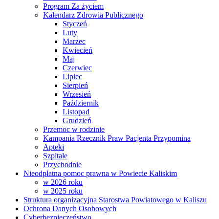
Program Za życiem
Kalendarz Zdrowia Publicznego
Styczeń
Luty
Marzec
Kwiecień
Maj
Czerwiec
Lipiec
Sierpień
Wrzesień
Październik
Listopad
Grudzień
Przemoc w rodzinie
Kampania Rzecznik Praw Pacjenta Przypomina
Apteki
Szpitale
Przychodnie
Nieodpłatna pomoc prawna w Powiecie Kaliskim
w 2026 roku
w 2025 roku
Struktura organizacyjna Starostwa Powiatowego w Kaliszu
Ochrona Danych Osobowych
Cyberbezpieczeństwo