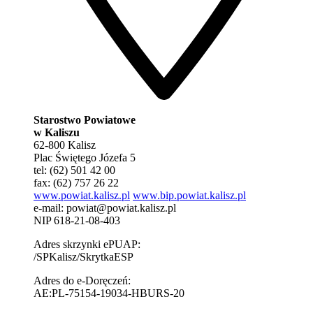
Starostwo Powiatowe
w Kaliszu
62-800 Kalisz
Plac Świętego Józefa 5
tel: (62) 501 42 00
fax: (62) 757 26 22
www.powiat.kalisz.pl
www.bip.powiat.kalisz.pl
e-mail:
powiat@powiat.kalisz.pl
NIP 618-21-08-403
Adres skrzynki ePUAP:
/SPKalisz/SkrytkaESP
Adres do e-Doręczeń:
AE:PL-75154-19034-HBURS-20