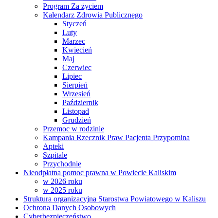
Program Za życiem
Kalendarz Zdrowia Publicznego
Styczeń
Luty
Marzec
Kwiecień
Maj
Czerwiec
Lipiec
Sierpień
Wrzesień
Październik
Listopad
Grudzień
Przemoc w rodzinie
Kampania Rzecznik Praw Pacjenta Przypomina
Apteki
Szpitale
Przychodnie
Nieodpłatna pomoc prawna w Powiecie Kaliskim
w 2026 roku
w 2025 roku
Struktura organizacyjna Starostwa Powiatowego w Kaliszu
Ochrona Danych Osobowych
Cyberbezpieczeństwo