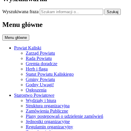
Wyszukiwana fraza
Szukaj
Menu główne
Menu główne
Powiat Kaliski
Zarząd Powiatu
Rada Powiatu
Gremia doradcze
Herb i flaga
Statut Powiatu Kaliskiego
Gminy Powiatu
Godny Uwagi!
Ogłoszenia
Starostwo Powiatowe
Wydziały i biura
Struktura organizacyjna
Zamówienia Publiczne
Plany postępowań o udzielenie zamówień
Jednostki organizacyjne
Regulamin organizacyjny