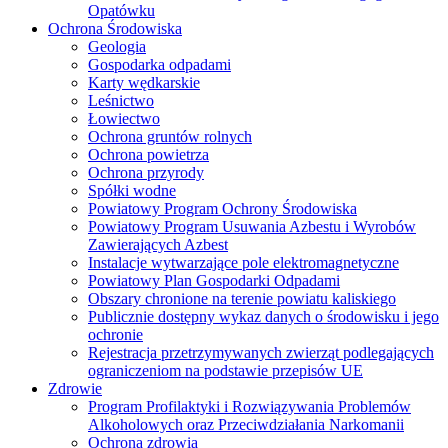
Opatówku
Ochrona Środowiska
Geologia
Gospodarka odpadami
Karty wędkarskie
Leśnictwo
Łowiectwo
Ochrona gruntów rolnych
Ochrona powietrza
Ochrona przyrody
Spółki wodne
Powiatowy Program Ochrony Środowiska
Powiatowy Program Usuwania Azbestu i Wyrobów
Zawierających Azbest
Instalacje wytwarzające pole elektromagnetyczne
Powiatowy Plan Gospodarki Odpadami
Obszary chronione na terenie powiatu kaliskiego
Publicznie dostępny wykaz danych o środowisku i jego
ochronie
Rejestracja przetrzymywanych zwierząt podlegających
ograniczeniom na podstawie przepisów UE
Zdrowie
Program Profilaktyki i Rozwiązywania Problemów
Alkoholowych oraz Przeciwdziałania Narkomanii
Ochrona zdrowia