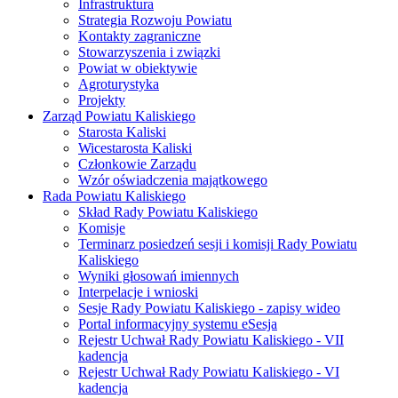
Infrastruktura
Strategia Rozwoju Powiatu
Kontakty zagraniczne
Stowarzyszenia i związki
Powiat w obiektywie
Agroturystyka
Projekty
Zarząd Powiatu Kaliskiego
Starosta Kaliski
Wicestarosta Kaliski
Członkowie Zarządu
Wzór oświadczenia majątkowego
Rada Powiatu Kaliskiego
Skład Rady Powiatu Kaliskiego
Komisje
Terminarz posiedzeń sesji i komisji Rady Powiatu
Kaliskiego
Wyniki głosowań imiennych
Interpelacje i wnioski
Sesje Rady Powiatu Kaliskiego - zapisy wideo
Portal informacyjny systemu eSesja
Rejestr Uchwał Rady Powiatu Kaliskiego - VII
kadencja
Rejestr Uchwał Rady Powiatu Kaliskiego - VI
kadencja