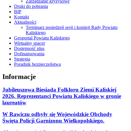
Zarządzanie kryzysowe
Druki do pobrania
BIP
Kontakt
Aktualności
Terminarz posiedzeń sesji i komisji Rady Powiatu
Kaliskiego
Geoportal Powiatu Kaliskiego
Wirtualny spacer
Dostępność plus
Dofinansowania
Strategia
Poradnik bezpieczeństwa
Informacje
Jubileuszowa Biesiada Folkloru Ziemi Kaliskiej
2026. Reprezentanci Powiatu Kaliskiego w gronie
laureatów
W Rawiczu odbyły się Wojewódzkie Obchody
Święta Policji Garnizonu Wielkopolskiego.