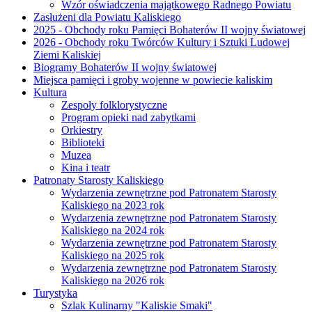
Wzór oświadczenia majątkowego Radnego Powiatu
Zasłużeni dla Powiatu Kaliskiego
2025 - Obchody roku Pamięci Bohaterów II wojny światowej
2026 - Obchody roku Twórców Kultury i Sztuki Ludowej
Ziemi Kaliskiej
Biogramy Bohaterów II wojny światowej
Miejsca pamięci i groby wojenne w powiecie kaliskim
Kultura
Zespoły folklorystyczne
Program opieki nad zabytkami
Orkiestry
Biblioteki
Muzea
Kina i teatr
Patronaty Starosty Kaliskiego
Wydarzenia zewnętrzne pod Patronatem Starosty
Kaliskiego na 2023 rok
Wydarzenia zewnętrzne pod Patronatem Starosty
Kaliskiego na 2024 rok
Wydarzenia zewnętrzne pod Patronatem Starosty
Kaliskiego na 2025 rok
Wydarzenia zewnętrzne pod Patronatem Starosty
Kaliskiego na 2026 rok
Turystyka
Szlak Kulinarny "Kaliskie Smaki"