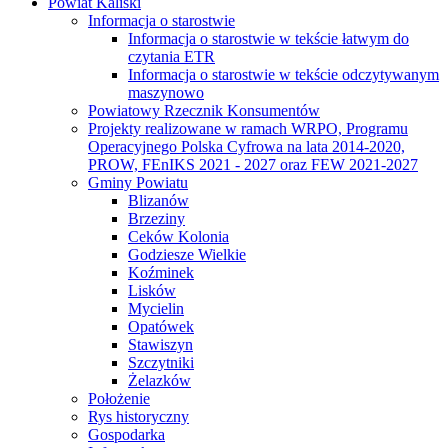
Powiat Kaliski
Informacja o starostwie
Informacja o starostwie w tekście łatwym do
czytania ETR
Informacja o starostwie w tekście odczytywanym
maszynowo
Powiatowy Rzecznik Konsumentów
Projekty realizowane w ramach WRPO, Programu
Operacyjnego Polska Cyfrowa na lata 2014-2020,
PROW, FEnIKS 2021 - 2027 oraz FEW 2021-2027
Gminy Powiatu
Blizanów
Brzeziny
Ceków Kolonia
Godziesze Wielkie
Koźminek
Lisków
Mycielin
Opatówek
Stawiszyn
Szczytniki
Żelazków
Położenie
Rys historyczny
Gospodarka