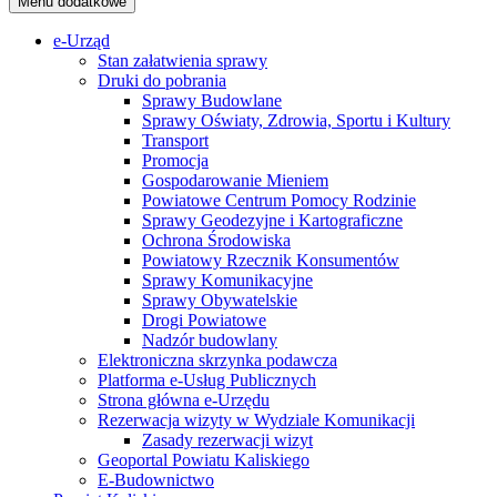
Menu dodatkowe
e-Urząd
Stan załatwienia sprawy
Druki do pobrania
Sprawy Budowlane
Sprawy Oświaty, Zdrowia, Sportu i Kultury
Transport
Promocja
Gospodarowanie Mieniem
Powiatowe Centrum Pomocy Rodzinie
Sprawy Geodezyjne i Kartograficzne
Ochrona Środowiska
Powiatowy Rzecznik Konsumentów
Sprawy Komunikacyjne
Sprawy Obywatelskie
Drogi Powiatowe
Nadzór budowlany
Elektroniczna skrzynka podawcza
Platforma e-Usług Publicznych
Strona główna e-Urzędu
Rezerwacja wizyty w Wydziale Komunikacji
Zasady rezerwacji wizyt
Geoportal Powiatu Kaliskiego
E-Budownictwo