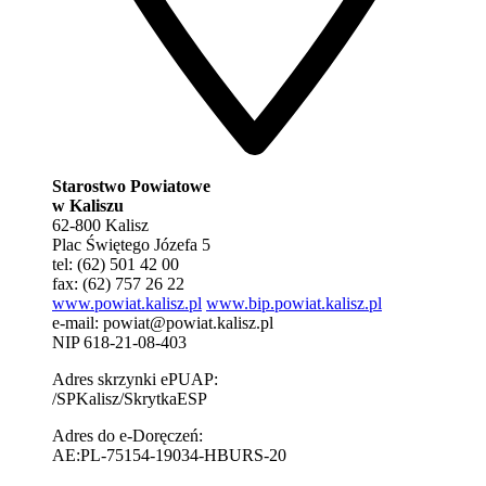
Starostwo Powiatowe
w Kaliszu
62-800 Kalisz
Plac Świętego Józefa 5
tel: (62) 501 42 00
fax: (62) 757 26 22
www.powiat.kalisz.pl
www.bip.powiat.kalisz.pl
e-mail:
powiat@powiat.kalisz.pl
NIP 618-21-08-403
Adres skrzynki ePUAP:
/SPKalisz/SkrytkaESP
Adres do e-Doręczeń:
AE:PL-75154-19034-HBURS-20