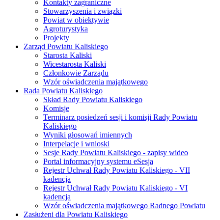
Kontakty zagraniczne
Stowarzyszenia i związki
Powiat w obiektywie
Agroturystyka
Projekty
Zarząd Powiatu Kaliskiego
Starosta Kaliski
Wicestarosta Kaliski
Członkowie Zarządu
Wzór oświadczenia majątkowego
Rada Powiatu Kaliskiego
Skład Rady Powiatu Kaliskiego
Komisje
Terminarz posiedzeń sesji i komisji Rady Powiatu
Kaliskiego
Wyniki głosowań imiennych
Interpelacje i wnioski
Sesje Rady Powiatu Kaliskiego - zapisy wideo
Portal informacyjny systemu eSesja
Rejestr Uchwał Rady Powiatu Kaliskiego - VII
kadencja
Rejestr Uchwał Rady Powiatu Kaliskiego - VI
kadencja
Wzór oświadczenia majątkowego Radnego Powiatu
Zasłużeni dla Powiatu Kaliskiego