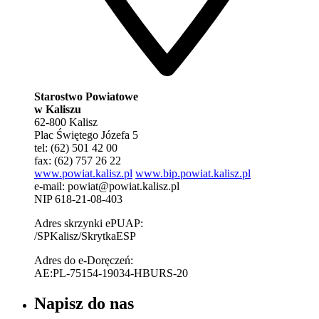
Starostwo Powiatowe
w Kaliszu
62-800 Kalisz
Plac Świętego Józefa 5
tel: (62) 501 42 00
fax: (62) 757 26 22
www.powiat.kalisz.pl
www.bip.powiat.kalisz.pl
e-mail:
powiat@powiat.kalisz.pl
NIP 618-21-08-403
Adres skrzynki ePUAP:
/SPKalisz/SkrytkaESP
Adres do e-Doręczeń:
AE:PL-75154-19034-HBURS-20
Napisz do nas