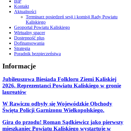
BIP
Kontakt
Aktualności
Terminarz posiedzeń sesji i komisji Rady Powiatu
Kaliskiego
Geoportal Powiatu Kaliskiego
Wirtualny spacer
Dostępność plus
Dofinansowania
Strategia
Poradnik bezpieczeństwa
Informacje
Jubileuszowa Biesiada Folkloru Ziemi Kaliskiej
2026. Reprezentanci Powiatu Kaliskiego w gronie
laureatów
W Rawiczu odbyły się Wojewódzkie Obchody
Święta Policji Garnizonu Wielkopolskiego.
Gira do przodu! Roman Sądkiewicz jako pierwszy
mieszkaniec Powiatu Kaliskiego wystartuje w