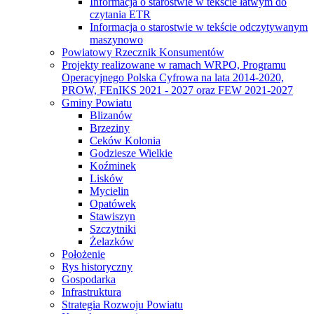
Informacja o starostwie w tekście łatwym do
czytania ETR
Informacja o starostwie w tekście odczytywanym
maszynowo
Powiatowy Rzecznik Konsumentów
Projekty realizowane w ramach WRPO, Programu
Operacyjnego Polska Cyfrowa na lata 2014-2020,
PROW, FEnIKS 2021 - 2027 oraz FEW 2021-2027
Gminy Powiatu
Blizanów
Brzeziny
Ceków Kolonia
Godziesze Wielkie
Koźminek
Lisków
Mycielin
Opatówek
Stawiszyn
Szczytniki
Żelazków
Położenie
Rys historyczny
Gospodarka
Infrastruktura
Strategia Rozwoju Powiatu