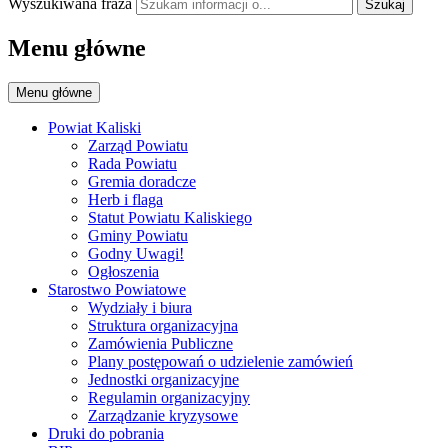
Wyszukiwana fraza
Szukaj
Menu główne
Menu główne
Powiat Kaliski
Zarząd Powiatu
Rada Powiatu
Gremia doradcze
Herb i flaga
Statut Powiatu Kaliskiego
Gminy Powiatu
Godny Uwagi!
Ogłoszenia
Starostwo Powiatowe
Wydziały i biura
Struktura organizacyjna
Zamówienia Publiczne
Plany postępowań o udzielenie zamówień
Jednostki organizacyjne
Regulamin organizacyjny
Zarządzanie kryzysowe
Druki do pobrania