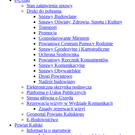
e-Urząd
Stan załatwienia sprawy
Druki do pobrania
Sprawy Budowlane
Sprawy Oświaty, Zdrowia, Sportu i Kultury
Transport
Promocja
Gospodarowanie Mieniem
Powiatowe Centrum Pomocy Rodzinie
Sprawy Geodezyjne i Kartograficzne
Ochrona Środowiska
Powiatowy Rzecznik Konsumentów
Sprawy Komunikacyjne
Sprawy Obywatelskie
Drogi Powiatowe
Nadzór budowlany
Elektroniczna skrzynka podawcza
Platforma e-Usług Publicznych
Strona główna e-Urzędu
Rezerwacja wizyty w Wydziale Komunikacji
Zasady rezerwacji wizyt
Geoportal Powiatu Kaliskiego
E-Budownictwo
Powiat Kaliski
Informacja o starostwie