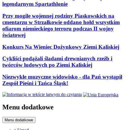
legendarnym Spartathlonie
Przy mogile wojennej rodziny Piaskowskich na
cmentarzu w Strzałkowie oddano hołd wszystkim
ofiarom niemieckiego terroru podczas II wojny
światowej
Konkurs Na Wieniec Dożynkowy Ziemi Kaliskiej
Cykliści podążali śladami drewnianych rzeźb i
twórców ludowych po Ziemi Kaliskiej
Niezwykłe muzyczne widowisko - dla Pań wystąpił
Zespół Pieśni i Tańca Śląsk!
Menu dodatkowe
Menu dodatkowe