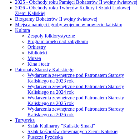
2025 - Obchody roku Pamięci Bohaterów II wojny światowej
2026 - Obchody roku Twórców Kultury i Sztuki Ludowej
Ziemi Kaliskiej
Biogramy Bohaterów II wojny światowej
Miejsca pamięci i groby wojenne w powiecie kaliskim
Kultura
Zespoły folklorystyczne
Program opieki nad zabytkami
Orkiestry
Biblioteki
Muzea
Kina i teatr
Patronaty Starosty Kaliskiego
Wydarzenia zewnętrzne pod Patronatem Starosty
Kaliskiego na 2023 rok
Wydarzenia zewnętrzne pod Patronatem Starosty
Kaliskiego na 2024 rok
Wydarzenia zewnętrzne pod Patronatem Starosty
Kaliskiego na 2025 rok
Wydarzenia zewnętrzne pod Patronatem Starosty
Kaliskiego na 2026 rok
Turystyka
Szlak Kulinarny "Kaliskie Smaki"
Szlak kościołów drewnianych Ziemi Kaliskiej
Puszcza Pyzdrska