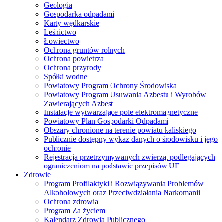
Geologia
Gospodarka odpadami
Karty wędkarskie
Leśnictwo
Łowiectwo
Ochrona gruntów rolnych
Ochrona powietrza
Ochrona przyrody
Spółki wodne
Powiatowy Program Ochrony Środowiska
Powiatowy Program Usuwania Azbestu i Wyrobów
Zawierających Azbest
Instalacje wytwarzające pole elektromagnetyczne
Powiatowy Plan Gospodarki Odpadami
Obszary chronione na terenie powiatu kaliskiego
Publicznie dostępny wykaz danych o środowisku i jego
ochronie
Rejestracja przetrzymywanych zwierząt podlegających
ograniczeniom na podstawie przepisów UE
Zdrowie
Program Profilaktyki i Rozwiązywania Problemów
Alkoholowych oraz Przeciwdziałania Narkomanii
Ochrona zdrowia
Program Za życiem
Kalendarz Zdrowia Publicznego