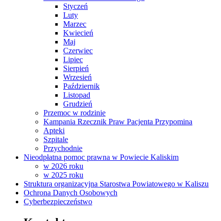
Styczeń
Luty
Marzec
Kwiecień
Maj
Czerwiec
Lipiec
Sierpień
Wrzesień
Październik
Listopad
Grudzień
Przemoc w rodzinie
Kampania Rzecznik Praw Pacjenta Przypomina
Apteki
Szpitale
Przychodnie
Nieodpłatna pomoc prawna w Powiecie Kaliskim
w 2026 roku
w 2025 roku
Struktura organizacyjna Starostwa Powiatowego w Kaliszu
Ochrona Danych Osobowych
Cyberbezpieczeństwo