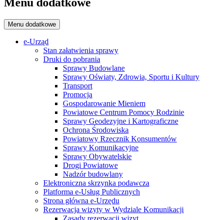
Menu dodatkowe
Menu dodatkowe
e-Urząd
Stan załatwienia sprawy
Druki do pobrania
Sprawy Budowlane
Sprawy Oświaty, Zdrowia, Sportu i Kultury
Transport
Promocja
Gospodarowanie Mieniem
Powiatowe Centrum Pomocy Rodzinie
Sprawy Geodezyjne i Kartograficzne
Ochrona Środowiska
Powiatowy Rzecznik Konsumentów
Sprawy Komunikacyjne
Sprawy Obywatelskie
Drogi Powiatowe
Nadzór budowlany
Elektroniczna skrzynka podawcza
Platforma e-Usług Publicznych
Strona główna e-Urzędu
Rezerwacja wizyty w Wydziale Komunikacji
Zasady rezerwacji wizyt