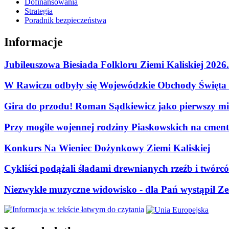
Dofinansowania
Strategia
Poradnik bezpieczeństwa
Informacje
Jubileuszowa Biesiada Folkloru Ziemi Kaliskiej 2026
W Rawiczu odbyły się Wojewódzkie Obchody Święta P
Gira do przodu! Roman Sądkiewicz jako pierwszy mie
Przy mogile wojennej rodziny Piaskowskich na cment
Konkurs Na Wieniec Dożynkowy Ziemi Kaliskiej
Cykliści podążali śladami drewnianych rzeźb i twórc
Niezwykłe muzyczne widowisko - dla Pań wystąpił Zes