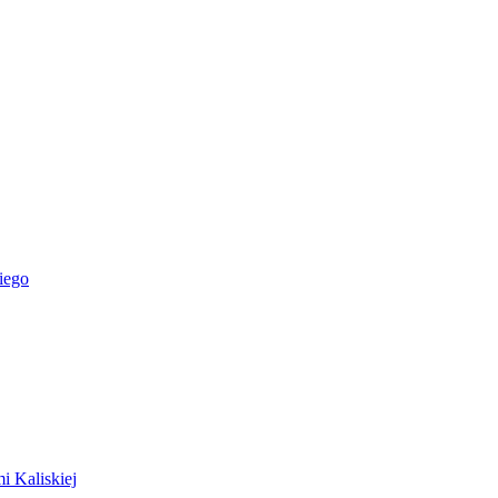
iego
i Kaliskiej