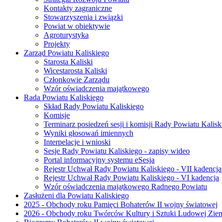
Kontakty zagraniczne
Stowarzyszenia i związki
Powiat w obiektywie
Agroturystyka
Projekty
Zarząd Powiatu Kaliskiego
Starosta Kaliski
Wicestarosta Kaliski
Członkowie Zarządu
Wzór oświadczenia majątkowego
Rada Powiatu Kaliskiego
Skład Rady Powiatu Kaliskiego
Komisje
Terminarz posiedzeń sesji i komisji Rady Powiatu Kalisk
Wyniki głosowań imiennych
Interpelacje i wnioski
Sesje Rady Powiatu Kaliskiego - zapisy wideo
Portal informacyjny systemu eSesja
Rejestr Uchwał Rady Powiatu Kaliskiego - VII kadencja
Rejestr Uchwał Rady Powiatu Kaliskiego - VI kadencja
Wzór oświadczenia majątkowego Radnego Powiatu
Zasłużeni dla Powiatu Kaliskiego
2025 - Obchody roku Pamięci Bohaterów II wojny światowej
2026 - Obchody roku Twórców Kultury i Sztuki Ludowej Ziem