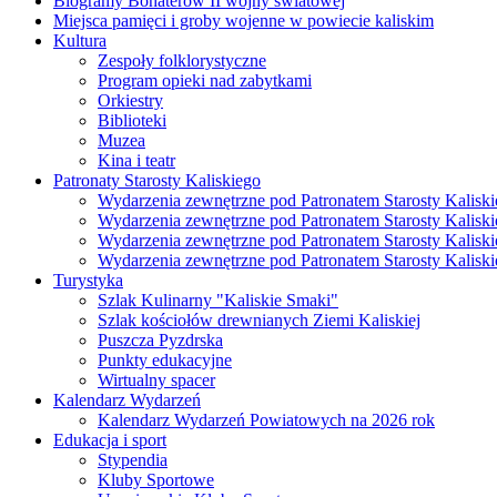
Biogramy Bohaterów II wojny światowej
Miejsca pamięci i groby wojenne w powiecie kaliskim
Kultura
Zespoły folklorystyczne
Program opieki nad zabytkami
Orkiestry
Biblioteki
Muzea
Kina i teatr
Patronaty Starosty Kaliskiego
Wydarzenia zewnętrzne pod Patronatem Starosty Kaliski
Wydarzenia zewnętrzne pod Patronatem Starosty Kaliski
Wydarzenia zewnętrzne pod Patronatem Starosty Kaliski
Wydarzenia zewnętrzne pod Patronatem Starosty Kaliski
Turystyka
Szlak Kulinarny "Kaliskie Smaki"
Szlak kościołów drewnianych Ziemi Kaliskiej
Puszcza Pyzdrska
Punkty edukacyjne
Wirtualny spacer
Kalendarz Wydarzeń
Kalendarz Wydarzeń Powiatowych na 2026 rok
Edukacja i sport
Stypendia
Kluby Sportowe