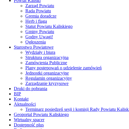
Powiat Kaliski
Zarząd Powiatu
Rada Powiatu
Gremia doradcze
Herb i flaga
Statut Powiatu Kaliskiego
Gminy Powiatu
Godny Uwagi!
Ogłoszenia
Starostwo Powiatowe
Wydziały i biura
Struktura organizacyjna
Zamówienia Publiczne
Plany postępowań o udzielenie zamówień
Jednostki organizacyjne
Regulamin organizacyjny
Zarządzanie kryzysowe
Druki do pobrania
BIP
Kontakt
Aktualności
Terminarz posiedzeń sesji i komisji Rady Powiatu Kalisk
Geoportal Powiatu Kaliskiego
Wirtualny spacer
Dostępność plus