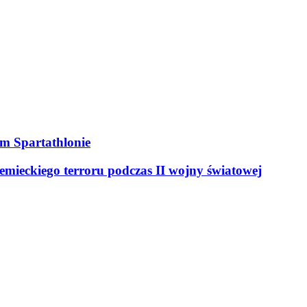
ym Spartathlonie
mieckiego terroru podczas II wojny światowej