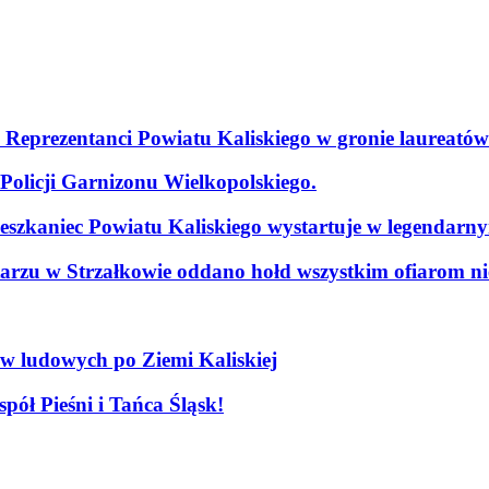
. Reprezentanci Powiatu Kaliskiego w gronie laureatów
olicji Garnizonu Wielkopolskiego.
szkaniec Powiatu Kaliskiego wystartuje w legendarn
arzu w Strzałkowie oddano hołd wszystkim ofiarom nie
ów ludowych po Ziemi Kaliskiej
pół Pieśni i Tańca Śląsk!