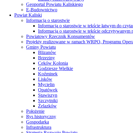
Geoportal Powiatu Kaliskiego
E-Budownictwo
Powiat Kaliski
Informacja o starostwie
Informacja o starostwie w tekście łatwym do czyt
Informacja o starostwie w tekście odczytywany
Powiatowy Rzecznik Konsumentów
Projekty realizowane w ramach WRPO, Programu Oper
Gminy Powiatu
Blizanów
Brzeziny
Ceków Kolonia
Godziesze Wielkie
Koźminek
Lisków
Mycielin
Opatówek
Stawiszyn
Szczytniki
Żelazków
Położenie
Rys historyczny
Gospodarka
Infrastruktura
Strategia Rozwoju Powiatu