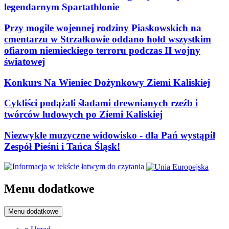
legendarnym Spartathlonie
Przy mogile wojennej rodziny Piaskowskich na
cmentarzu w Strzałkowie oddano hołd wszystkim
ofiarom niemieckiego terroru podczas II wojny
światowej
Konkurs Na Wieniec Dożynkowy Ziemi Kaliskiej
Cykliści podążali śladami drewnianych rzeźb i
twórców ludowych po Ziemi Kaliskiej
Niezwykłe muzyczne widowisko - dla Pań wystąpił
Zespół Pieśni i Tańca Śląsk!
Menu dodatkowe
Menu dodatkowe