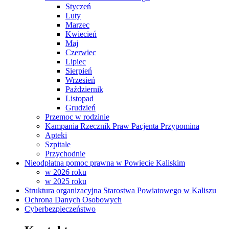
Styczeń
Luty
Marzec
Kwiecień
Maj
Czerwiec
Lipiec
Sierpień
Wrzesień
Październik
Listopad
Grudzień
Przemoc w rodzinie
Kampania Rzecznik Praw Pacjenta Przypomina
Apteki
Szpitale
Przychodnie
Nieodpłatna pomoc prawna w Powiecie Kaliskim
w 2026 roku
w 2025 roku
Struktura organizacyjna Starostwa Powiatowego w Kaliszu
Ochrona Danych Osobowych
Cyberbezpieczeństwo