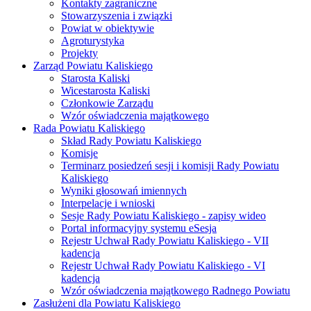
Kontakty zagraniczne
Stowarzyszenia i związki
Powiat w obiektywie
Agroturystyka
Projekty
Zarząd Powiatu Kaliskiego
Starosta Kaliski
Wicestarosta Kaliski
Członkowie Zarządu
Wzór oświadczenia majątkowego
Rada Powiatu Kaliskiego
Skład Rady Powiatu Kaliskiego
Komisje
Terminarz posiedzeń sesji i komisji Rady Powiatu
Kaliskiego
Wyniki głosowań imiennych
Interpelacje i wnioski
Sesje Rady Powiatu Kaliskiego - zapisy wideo
Portal informacyjny systemu eSesja
Rejestr Uchwał Rady Powiatu Kaliskiego - VII
kadencja
Rejestr Uchwał Rady Powiatu Kaliskiego - VI
kadencja
Wzór oświadczenia majątkowego Radnego Powiatu
Zasłużeni dla Powiatu Kaliskiego