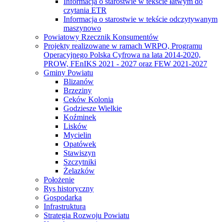
Informacja o starostwie w tekście łatwym do
czytania ETR
Informacja o starostwie w tekście odczytywanym
maszynowo
Powiatowy Rzecznik Konsumentów
Projekty realizowane w ramach WRPO, Programu
Operacyjnego Polska Cyfrowa na lata 2014-2020,
PROW, FEnIKS 2021 - 2027 oraz FEW 2021-2027
Gminy Powiatu
Blizanów
Brzeziny
Ceków Kolonia
Godziesze Wielkie
Koźminek
Lisków
Mycielin
Opatówek
Stawiszyn
Szczytniki
Żelazków
Położenie
Rys historyczny
Gospodarka
Infrastruktura
Strategia Rozwoju Powiatu