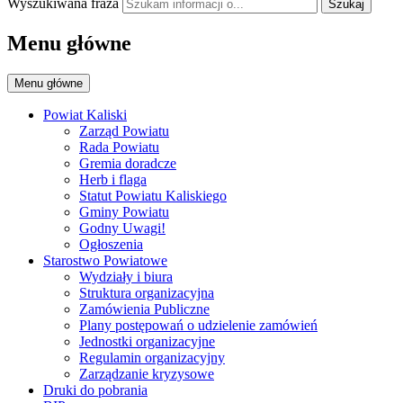
Wyszukiwana fraza
Szukaj
Menu główne
Menu główne
Powiat Kaliski
Zarząd Powiatu
Rada Powiatu
Gremia doradcze
Herb i flaga
Statut Powiatu Kaliskiego
Gminy Powiatu
Godny Uwagi!
Ogłoszenia
Starostwo Powiatowe
Wydziały i biura
Struktura organizacyjna
Zamówienia Publiczne
Plany postępowań o udzielenie zamówień
Jednostki organizacyjne
Regulamin organizacyjny
Zarządzanie kryzysowe
Druki do pobrania