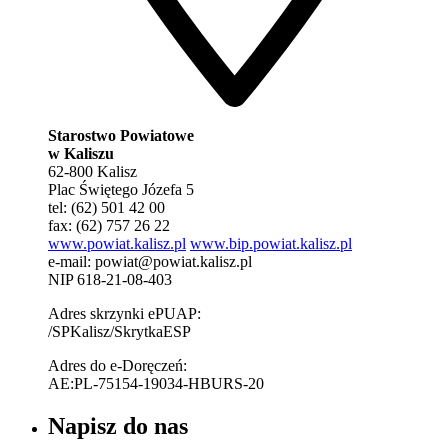
Starostwo Powiatowe
w Kaliszu
62-800 Kalisz
Plac Świętego Józefa 5
tel: (62) 501 42 00
fax: (62) 757 26 22
www.powiat.kalisz.pl
www.bip.powiat.kalisz.pl
e-mail:
powiat@powiat.kalisz.pl
NIP 618-21-08-403
Adres skrzynki ePUAP:
/SPKalisz/SkrytkaESP
Adres do e-Doręczeń:
AE:PL-75154-19034-HBURS-20
Napisz do nas