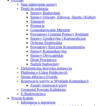
e-Urząd
Stan załatwienia sprawy
Druki do pobrania
Sprawy Budowlane
Sprawy Oświaty, Zdrowia, Sportu i Kultury
Transport
Promocja
Gospodarowanie Mieniem
Powiatowe Centrum Pomocy Rodzinie
Sprawy Geodezyjne i Kartograficzne
Ochrona Środowiska
Powiatowy Rzecznik Konsumentów
Sprawy Komunikacyjne
Sprawy Obywatelskie
Drogi Powiatowe
Nadzór budowlany
Elektroniczna skrzynka podawcza
Platforma e-Usług Publicznych
Strona główna e-Urzędu
Rezerwacja wizyty w Wydziale Komunikacji
Zasady rezerwacji wizyt
Geoportal Powiatu Kaliskiego
E-Budownictwo
Powiat Kaliski
Informacja o starostwie