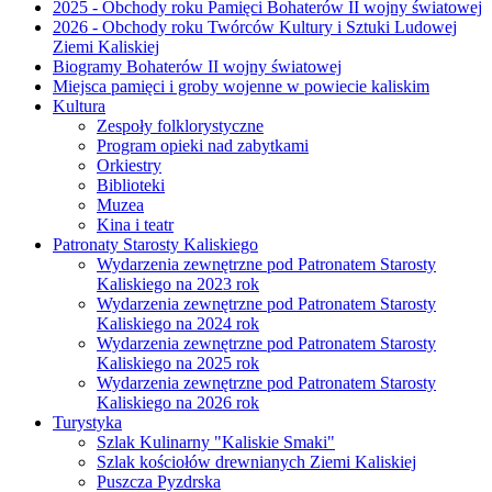
2025 - Obchody roku Pamięci Bohaterów II wojny światowej
2026 - Obchody roku Twórców Kultury i Sztuki Ludowej
Ziemi Kaliskiej
Biogramy Bohaterów II wojny światowej
Miejsca pamięci i groby wojenne w powiecie kaliskim
Kultura
Zespoły folklorystyczne
Program opieki nad zabytkami
Orkiestry
Biblioteki
Muzea
Kina i teatr
Patronaty Starosty Kaliskiego
Wydarzenia zewnętrzne pod Patronatem Starosty
Kaliskiego na 2023 rok
Wydarzenia zewnętrzne pod Patronatem Starosty
Kaliskiego na 2024 rok
Wydarzenia zewnętrzne pod Patronatem Starosty
Kaliskiego na 2025 rok
Wydarzenia zewnętrzne pod Patronatem Starosty
Kaliskiego na 2026 rok
Turystyka
Szlak Kulinarny "Kaliskie Smaki"
Szlak kościołów drewnianych Ziemi Kaliskiej
Puszcza Pyzdrska