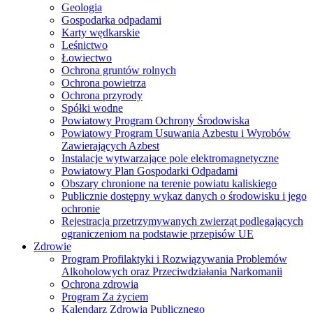
Geologia
Gospodarka odpadami
Karty wędkarskie
Leśnictwo
Łowiectwo
Ochrona gruntów rolnych
Ochrona powietrza
Ochrona przyrody
Spółki wodne
Powiatowy Program Ochrony Środowiska
Powiatowy Program Usuwania Azbestu i Wyrobów
Zawierających Azbest
Instalacje wytwarzające pole elektromagnetyczne
Powiatowy Plan Gospodarki Odpadami
Obszary chronione na terenie powiatu kaliskiego
Publicznie dostępny wykaz danych o środowisku i jego
ochronie
Rejestracja przetrzymywanych zwierząt podlegających
ograniczeniom na podstawie przepisów UE
Zdrowie
Program Profilaktyki i Rozwiązywania Problemów
Alkoholowych oraz Przeciwdziałania Narkomanii
Ochrona zdrowia
Program Za życiem
Kalendarz Zdrowia Publicznego