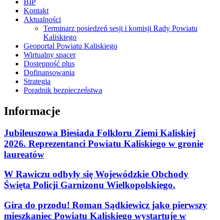
BIP
Kontakt
Aktualności
Terminarz posiedzeń sesji i komisji Rady Powiatu
Kaliskiego
Geoportal Powiatu Kaliskiego
Wirtualny spacer
Dostępność plus
Dofinansowania
Strategia
Poradnik bezpieczeństwa
Informacje
Jubileuszowa Biesiada Folkloru Ziemi Kaliskiej
2026. Reprezentanci Powiatu Kaliskiego w gronie
laureatów
W Rawiczu odbyły się Wojewódzkie Obchody
Święta Policji Garnizonu Wielkopolskiego.
Gira do przodu! Roman Sądkiewicz jako pierwszy
mieszkaniec Powiatu Kaliskiego wystartuje w