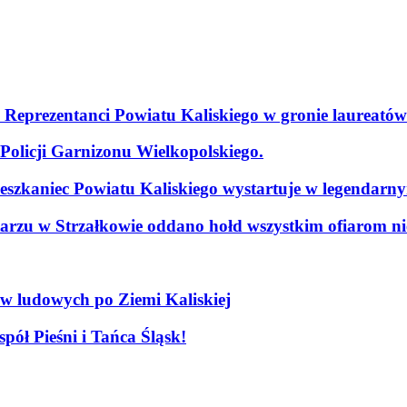
. Reprezentanci Powiatu Kaliskiego w gronie laureatów
olicji Garnizonu Wielkopolskiego.
szkaniec Powiatu Kaliskiego wystartuje w legendarn
arzu w Strzałkowie oddano hołd wszystkim ofiarom nie
ów ludowych po Ziemi Kaliskiej
pół Pieśni i Tańca Śląsk!