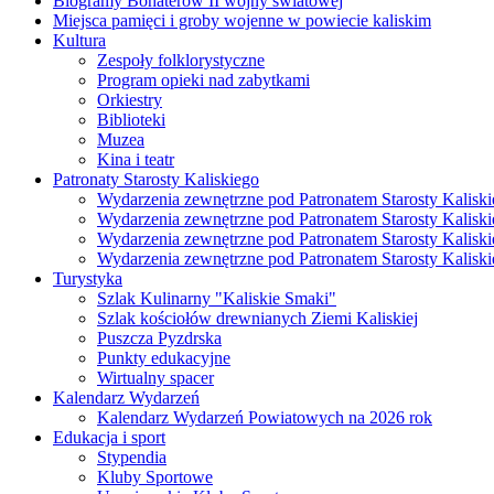
Biogramy Bohaterów II wojny światowej
Miejsca pamięci i groby wojenne w powiecie kaliskim
Kultura
Zespoły folklorystyczne
Program opieki nad zabytkami
Orkiestry
Biblioteki
Muzea
Kina i teatr
Patronaty Starosty Kaliskiego
Wydarzenia zewnętrzne pod Patronatem Starosty Kaliski
Wydarzenia zewnętrzne pod Patronatem Starosty Kaliski
Wydarzenia zewnętrzne pod Patronatem Starosty Kaliski
Wydarzenia zewnętrzne pod Patronatem Starosty Kaliski
Turystyka
Szlak Kulinarny "Kaliskie Smaki"
Szlak kościołów drewnianych Ziemi Kaliskiej
Puszcza Pyzdrska
Punkty edukacyjne
Wirtualny spacer
Kalendarz Wydarzeń
Kalendarz Wydarzeń Powiatowych na 2026 rok
Edukacja i sport
Stypendia
Kluby Sportowe