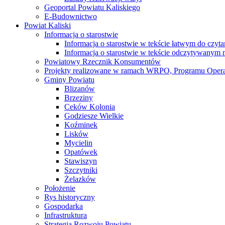
Geoportal Powiatu Kaliskiego
E-Budownictwo
Powiat Kaliski
Informacja o starostwie
Informacja o starostwie w tekście łatwym do czyt
Informacja o starostwie w tekście odczytywany
Powiatowy Rzecznik Konsumentów
Projekty realizowane w ramach WRPO, Programu Oper
Gminy Powiatu
Blizanów
Brzeziny
Ceków Kolonia
Godziesze Wielkie
Koźminek
Lisków
Mycielin
Opatówek
Stawiszyn
Szczytniki
Żelazków
Położenie
Rys historyczny
Gospodarka
Infrastruktura
Strategia Rozwoju Powiatu