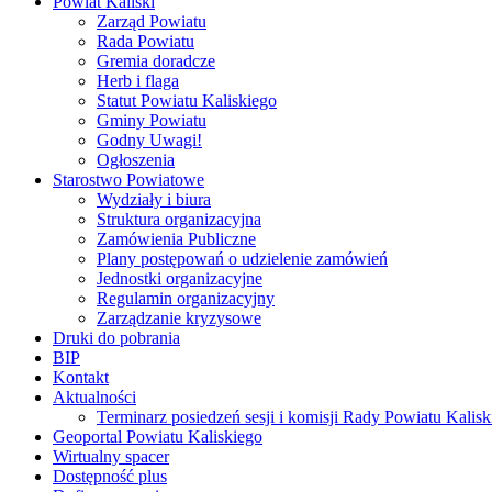
Powiat Kaliski
Zarząd Powiatu
Rada Powiatu
Gremia doradcze
Herb i flaga
Statut Powiatu Kaliskiego
Gminy Powiatu
Godny Uwagi!
Ogłoszenia
Starostwo Powiatowe
Wydziały i biura
Struktura organizacyjna
Zamówienia Publiczne
Plany postępowań o udzielenie zamówień
Jednostki organizacyjne
Regulamin organizacyjny
Zarządzanie kryzysowe
Druki do pobrania
BIP
Kontakt
Aktualności
Terminarz posiedzeń sesji i komisji Rady Powiatu Kalisk
Geoportal Powiatu Kaliskiego
Wirtualny spacer
Dostępność plus