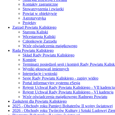
Kontakty zagraniczne
Stowarzyszenia i związki
Powiat w obiektywie
Agroturystyka
Projekty
Zarząd Powiatu Kaliskiego
Starosta Kaliski
Wicestarosta Kaliski
Członkowie Zarządu
Wzór oświadczenia majątkowego
Rada Powiatu Kaliskiego
Skład Rady Powiatu Kaliskiego
Komisje
Terminarz posiedzeń sesji i komisji Rady Powiatu Kalisk
Wyniki głosowań imiennych
Interpelacje i wnioski
Sesje Rady Powiatu Kaliskiego - zapisy wideo
Portal informacyjny systemu eSesja
Rejestr Uchwał Rady Powiatu Kaliskiego - VII kadencja
Rejestr Uchwał Rady Powiatu Kaliskiego - VI kadencja
Wzór oświadczenia majątkowego Radnego Powiatu
Zasłużeni dla Powiatu Kaliskiego
2025 - Obchody roku Pamięci Bohaterów II wojny światowej
2026 - Obchody roku Twórców Kultury i Sztuki Ludowej Ziem