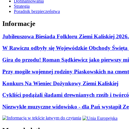
Dofinansowania
Strategia
Poradnik bezpieczeństwa
Informacje
Jubileuszowa Biesiada Folkloru Ziemi Kaliskiej 2026
W Rawiczu odbyły się Wojewódzkie Obchody Święta P
Gira do przodu! Roman Sądkiewicz jako pierwszy mie
Przy mogile wojennej rodziny Piaskowskich na cment
Konkurs Na Wieniec Dożynkowy Ziemi Kaliskiej
Cykliści podążali śladami drewnianych rzeźb i twórc
Niezwykłe muzyczne widowisko - dla Pań wystąpił Zes