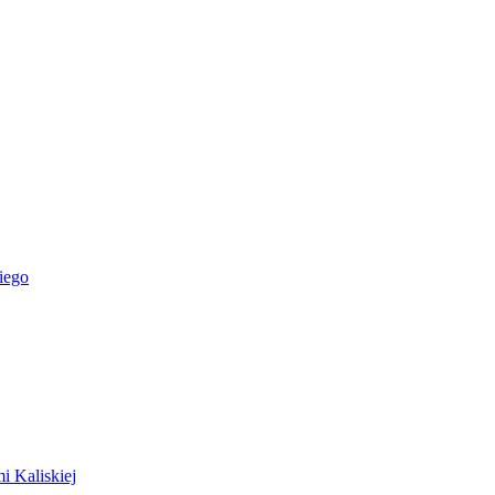
iego
i Kaliskiej