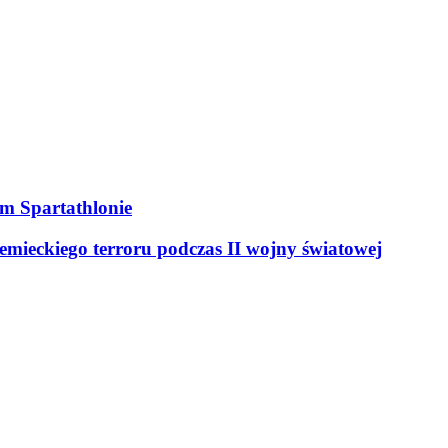
ym Spartathlonie
mieckiego terroru podczas II wojny światowej