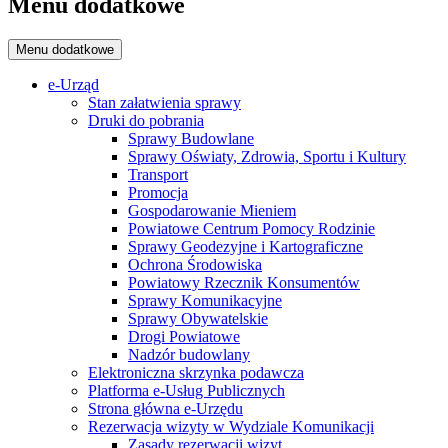
Menu dodatkowe
Menu dodatkowe
e-Urząd
Stan załatwienia sprawy
Druki do pobrania
Sprawy Budowlane
Sprawy Oświaty, Zdrowia, Sportu i Kultury
Transport
Promocja
Gospodarowanie Mieniem
Powiatowe Centrum Pomocy Rodzinie
Sprawy Geodezyjne i Kartograficzne
Ochrona Środowiska
Powiatowy Rzecznik Konsumentów
Sprawy Komunikacyjne
Sprawy Obywatelskie
Drogi Powiatowe
Nadzór budowlany
Elektroniczna skrzynka podawcza
Platforma e-Usług Publicznych
Strona główna e-Urzędu
Rezerwacja wizyty w Wydziale Komunikacji
Zasady rezerwacji wizyt