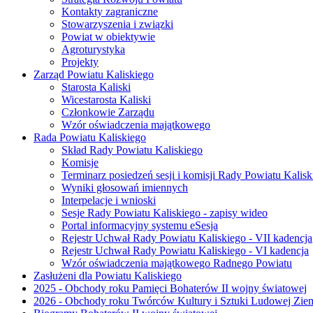
Kontakty zagraniczne
Stowarzyszenia i związki
Powiat w obiektywie
Agroturystyka
Projekty
Zarząd Powiatu Kaliskiego
Starosta Kaliski
Wicestarosta Kaliski
Członkowie Zarządu
Wzór oświadczenia majątkowego
Rada Powiatu Kaliskiego
Skład Rady Powiatu Kaliskiego
Komisje
Terminarz posiedzeń sesji i komisji Rady Powiatu Kalisk
Wyniki głosowań imiennych
Interpelacje i wnioski
Sesje Rady Powiatu Kaliskiego - zapisy wideo
Portal informacyjny systemu eSesja
Rejestr Uchwał Rady Powiatu Kaliskiego - VII kadencja
Rejestr Uchwał Rady Powiatu Kaliskiego - VI kadencja
Wzór oświadczenia majątkowego Radnego Powiatu
Zasłużeni dla Powiatu Kaliskiego
2025 - Obchody roku Pamięci Bohaterów II wojny światowej
2026 - Obchody roku Twórców Kultury i Sztuki Ludowej Ziem