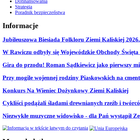
Dofinansowania
Strategia
Poradnik bezpieczeństwa
Informacje
Jubileuszowa Biesiada Folkloru Ziemi Kaliskiej 2026
W Rawiczu odbyły się Wojewódzkie Obchody Święta P
Gira do przodu! Roman Sądkiewicz jako pierwszy mie
Przy mogile wojennej rodziny Piaskowskich na cment
Konkurs Na Wieniec Dożynkowy Ziemi Kaliskiej
Cykliści podążali śladami drewnianych rzeźb i twórc
Niezwykłe muzyczne widowisko - dla Pań wystąpił Zes