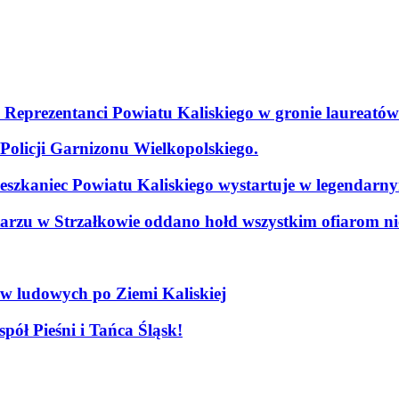
. Reprezentanci Powiatu Kaliskiego w gronie laureatów
olicji Garnizonu Wielkopolskiego.
szkaniec Powiatu Kaliskiego wystartuje w legendarn
arzu w Strzałkowie oddano hołd wszystkim ofiarom nie
ów ludowych po Ziemi Kaliskiej
pół Pieśni i Tańca Śląsk!