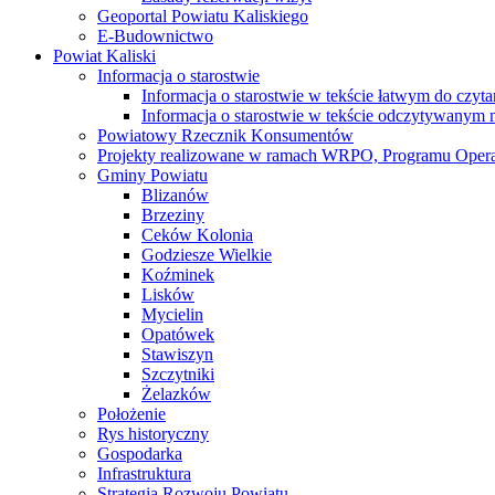
Geoportal Powiatu Kaliskiego
E-Budownictwo
Powiat Kaliski
Informacja o starostwie
Informacja o starostwie w tekście łatwym do czyt
Informacja o starostwie w tekście odczytywany
Powiatowy Rzecznik Konsumentów
Projekty realizowane w ramach WRPO, Programu Oper
Gminy Powiatu
Blizanów
Brzeziny
Ceków Kolonia
Godziesze Wielkie
Koźminek
Lisków
Mycielin
Opatówek
Stawiszyn
Szczytniki
Żelazków
Położenie
Rys historyczny
Gospodarka
Infrastruktura
Strategia Rozwoju Powiatu