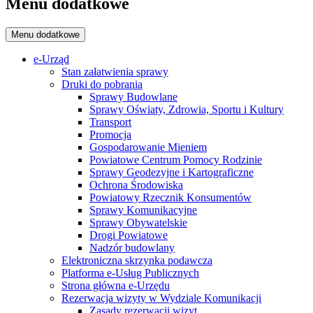
Menu dodatkowe
Menu dodatkowe
e-Urząd
Stan załatwienia sprawy
Druki do pobrania
Sprawy Budowlane
Sprawy Oświaty, Zdrowia, Sportu i Kultury
Transport
Promocja
Gospodarowanie Mieniem
Powiatowe Centrum Pomocy Rodzinie
Sprawy Geodezyjne i Kartograficzne
Ochrona Środowiska
Powiatowy Rzecznik Konsumentów
Sprawy Komunikacyjne
Sprawy Obywatelskie
Drogi Powiatowe
Nadzór budowlany
Elektroniczna skrzynka podawcza
Platforma e-Usług Publicznych
Strona główna e-Urzędu
Rezerwacja wizyty w Wydziale Komunikacji
Zasady rezerwacji wizyt