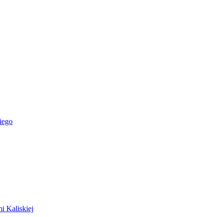
iego
i Kaliskiej