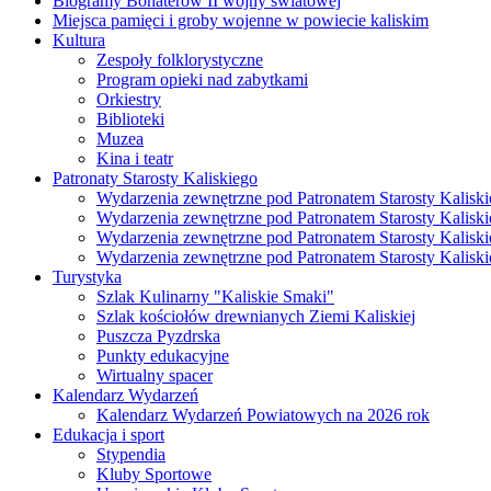
Biogramy Bohaterów II wojny światowej
Miejsca pamięci i groby wojenne w powiecie kaliskim
Kultura
Zespoły folklorystyczne
Program opieki nad zabytkami
Orkiestry
Biblioteki
Muzea
Kina i teatr
Patronaty Starosty Kaliskiego
Wydarzenia zewnętrzne pod Patronatem Starosty Kaliski
Wydarzenia zewnętrzne pod Patronatem Starosty Kaliski
Wydarzenia zewnętrzne pod Patronatem Starosty Kaliski
Wydarzenia zewnętrzne pod Patronatem Starosty Kaliski
Turystyka
Szlak Kulinarny "Kaliskie Smaki"
Szlak kościołów drewnianych Ziemi Kaliskiej
Puszcza Pyzdrska
Punkty edukacyjne
Wirtualny spacer
Kalendarz Wydarzeń
Kalendarz Wydarzeń Powiatowych na 2026 rok
Edukacja i sport
Stypendia
Kluby Sportowe