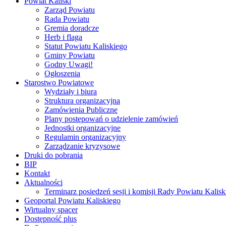
Powiat Kaliski
Zarząd Powiatu
Rada Powiatu
Gremia doradcze
Herb i flaga
Statut Powiatu Kaliskiego
Gminy Powiatu
Godny Uwagi!
Ogłoszenia
Starostwo Powiatowe
Wydziały i biura
Struktura organizacyjna
Zamówienia Publiczne
Plany postępowań o udzielenie zamówień
Jednostki organizacyjne
Regulamin organizacyjny
Zarządzanie kryzysowe
Druki do pobrania
BIP
Kontakt
Aktualności
Terminarz posiedzeń sesji i komisji Rady Powiatu Kalisk
Geoportal Powiatu Kaliskiego
Wirtualny spacer
Dostępność plus