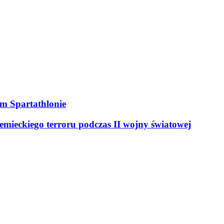
ym Spartathlonie
mieckiego terroru podczas II wojny światowej