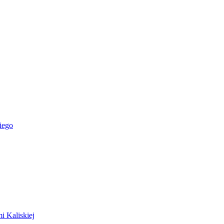
iego
i Kaliskiej