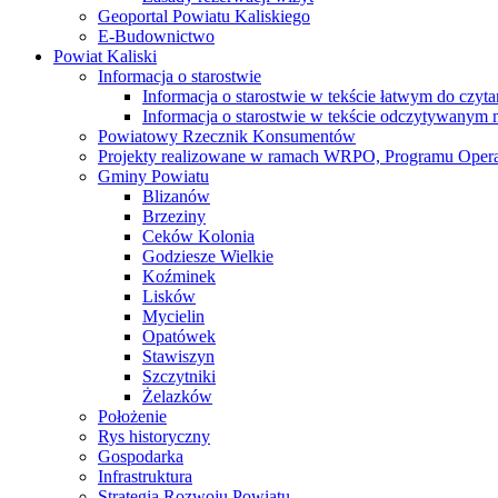
Geoportal Powiatu Kaliskiego
E-Budownictwo
Powiat Kaliski
Informacja o starostwie
Informacja o starostwie w tekście łatwym do czyt
Informacja o starostwie w tekście odczytywany
Powiatowy Rzecznik Konsumentów
Projekty realizowane w ramach WRPO, Programu Oper
Gminy Powiatu
Blizanów
Brzeziny
Ceków Kolonia
Godziesze Wielkie
Koźminek
Lisków
Mycielin
Opatówek
Stawiszyn
Szczytniki
Żelazków
Położenie
Rys historyczny
Gospodarka
Infrastruktura
Strategia Rozwoju Powiatu