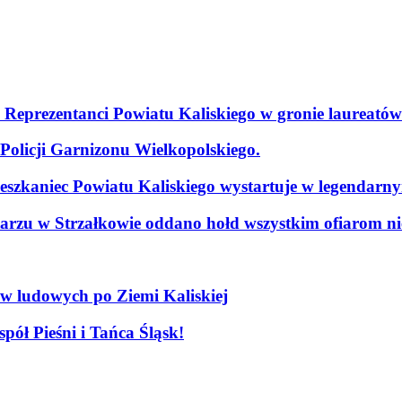
. Reprezentanci Powiatu Kaliskiego w gronie laureatów
olicji Garnizonu Wielkopolskiego.
szkaniec Powiatu Kaliskiego wystartuje w legendarn
arzu w Strzałkowie oddano hołd wszystkim ofiarom nie
ów ludowych po Ziemi Kaliskiej
pół Pieśni i Tańca Śląsk!