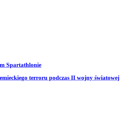
ym Spartathlonie
mieckiego terroru podczas II wojny światowej