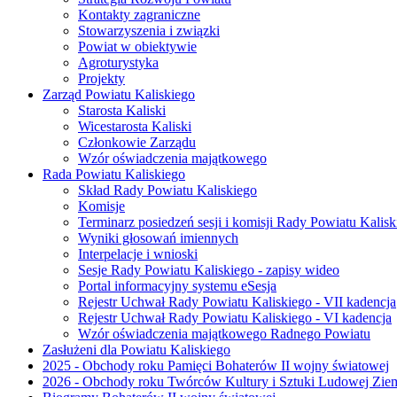
Kontakty zagraniczne
Stowarzyszenia i związki
Powiat w obiektywie
Agroturystyka
Projekty
Zarząd Powiatu Kaliskiego
Starosta Kaliski
Wicestarosta Kaliski
Członkowie Zarządu
Wzór oświadczenia majątkowego
Rada Powiatu Kaliskiego
Skład Rady Powiatu Kaliskiego
Komisje
Terminarz posiedzeń sesji i komisji Rady Powiatu Kalisk
Wyniki głosowań imiennych
Interpelacje i wnioski
Sesje Rady Powiatu Kaliskiego - zapisy wideo
Portal informacyjny systemu eSesja
Rejestr Uchwał Rady Powiatu Kaliskiego - VII kadencja
Rejestr Uchwał Rady Powiatu Kaliskiego - VI kadencja
Wzór oświadczenia majątkowego Radnego Powiatu
Zasłużeni dla Powiatu Kaliskiego
2025 - Obchody roku Pamięci Bohaterów II wojny światowej
2026 - Obchody roku Twórców Kultury i Sztuki Ludowej Ziem