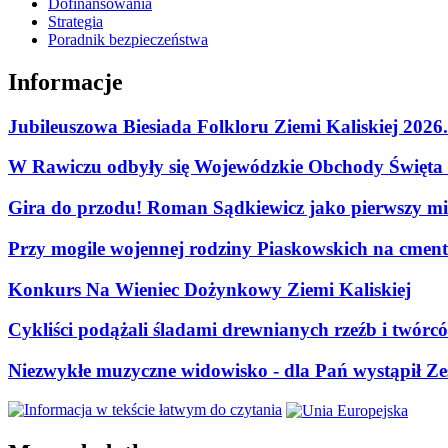
Dofinansowania
Strategia
Poradnik bezpieczeństwa
Informacje
Jubileuszowa Biesiada Folkloru Ziemi Kaliskiej 2026
W Rawiczu odbyły się Wojewódzkie Obchody Święta P
Gira do przodu! Roman Sądkiewicz jako pierwszy mie
Przy mogile wojennej rodziny Piaskowskich na cment
Konkurs Na Wieniec Dożynkowy Ziemi Kaliskiej
Cykliści podążali śladami drewnianych rzeźb i twórc
Niezwykłe muzyczne widowisko - dla Pań wystąpił Zes