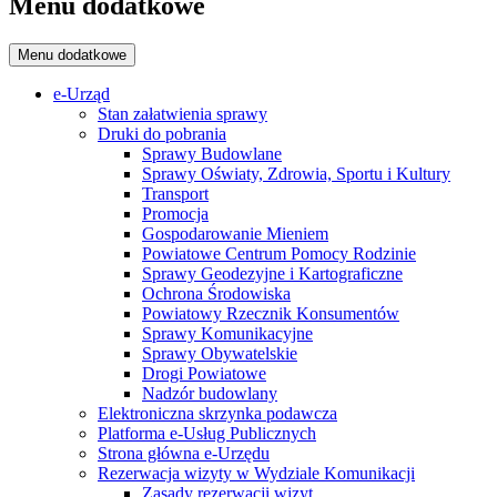
Menu dodatkowe
Menu dodatkowe
e-Urząd
Stan załatwienia sprawy
Druki do pobrania
Sprawy Budowlane
Sprawy Oświaty, Zdrowia, Sportu i Kultury
Transport
Promocja
Gospodarowanie Mieniem
Powiatowe Centrum Pomocy Rodzinie
Sprawy Geodezyjne i Kartograficzne
Ochrona Środowiska
Powiatowy Rzecznik Konsumentów
Sprawy Komunikacyjne
Sprawy Obywatelskie
Drogi Powiatowe
Nadzór budowlany
Elektroniczna skrzynka podawcza
Platforma e-Usług Publicznych
Strona główna e-Urzędu
Rezerwacja wizyty w Wydziale Komunikacji
Zasady rezerwacji wizyt