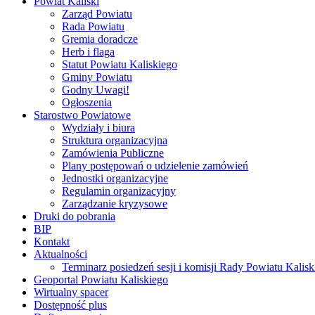
Powiat Kaliski
Zarząd Powiatu
Rada Powiatu
Gremia doradcze
Herb i flaga
Statut Powiatu Kaliskiego
Gminy Powiatu
Godny Uwagi!
Ogłoszenia
Starostwo Powiatowe
Wydziały i biura
Struktura organizacyjna
Zamówienia Publiczne
Plany postępowań o udzielenie zamówień
Jednostki organizacyjne
Regulamin organizacyjny
Zarządzanie kryzysowe
Druki do pobrania
BIP
Kontakt
Aktualności
Terminarz posiedzeń sesji i komisji Rady Powiatu Kalisk
Geoportal Powiatu Kaliskiego
Wirtualny spacer
Dostępność plus