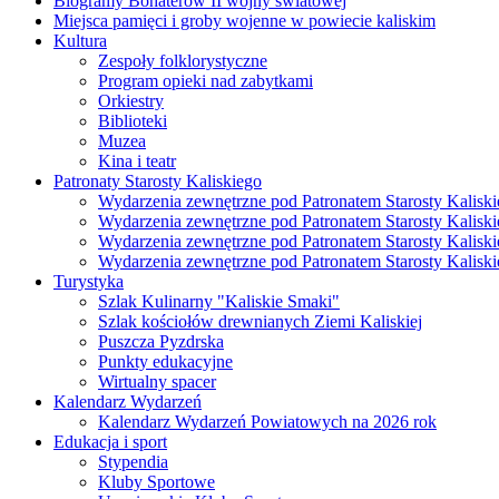
Biogramy Bohaterów II wojny światowej
Miejsca pamięci i groby wojenne w powiecie kaliskim
Kultura
Zespoły folklorystyczne
Program opieki nad zabytkami
Orkiestry
Biblioteki
Muzea
Kina i teatr
Patronaty Starosty Kaliskiego
Wydarzenia zewnętrzne pod Patronatem Starosty Kaliski
Wydarzenia zewnętrzne pod Patronatem Starosty Kaliski
Wydarzenia zewnętrzne pod Patronatem Starosty Kaliski
Wydarzenia zewnętrzne pod Patronatem Starosty Kaliski
Turystyka
Szlak Kulinarny "Kaliskie Smaki"
Szlak kościołów drewnianych Ziemi Kaliskiej
Puszcza Pyzdrska
Punkty edukacyjne
Wirtualny spacer
Kalendarz Wydarzeń
Kalendarz Wydarzeń Powiatowych na 2026 rok
Edukacja i sport
Stypendia
Kluby Sportowe