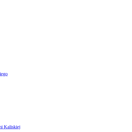
iego
i Kaliskiej