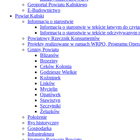
Geoportal Powiatu Kaliskiego
E-Budownictwo
Powiat Kaliski
Informacja o starostwie
Informacja o starostwie w tekście łatwym do czyt
Informacja o starostwie w tekście odczytywany
Powiatowy Rzecznik Konsumentów
Projekty realizowane w ramach WRPO, Programu Oper
Gminy Powiatu
Blizanów
Brzeziny
Ceków Kolonia
Godziesze Wielkie
Koźminek
Lisków
Mycielin
Opatówek
Stawiszyn
Szczytniki
Żelazków
Położenie
Rys historyczny
Gospodarka
Infrastruktura
Strategia Rozwoju Powiatu