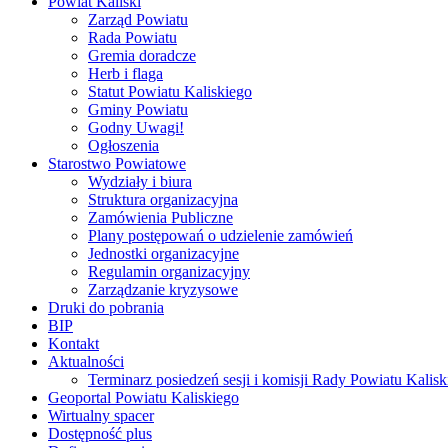
Powiat Kaliski
Zarząd Powiatu
Rada Powiatu
Gremia doradcze
Herb i flaga
Statut Powiatu Kaliskiego
Gminy Powiatu
Godny Uwagi!
Ogłoszenia
Starostwo Powiatowe
Wydziały i biura
Struktura organizacyjna
Zamówienia Publiczne
Plany postępowań o udzielenie zamówień
Jednostki organizacyjne
Regulamin organizacyjny
Zarządzanie kryzysowe
Druki do pobrania
BIP
Kontakt
Aktualności
Terminarz posiedzeń sesji i komisji Rady Powiatu Kalisk
Geoportal Powiatu Kaliskiego
Wirtualny spacer
Dostępność plus