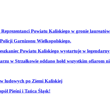
. Reprezentanci Powiatu Kaliskiego w gronie laureatów
olicji Garnizonu Wielkopolskiego.
szkaniec Powiatu Kaliskiego wystartuje w legendarn
arzu w Strzałkowie oddano hołd wszystkim ofiarom nie
ów ludowych po Ziemi Kaliskiej
pół Pieśni i Tańca Śląsk!