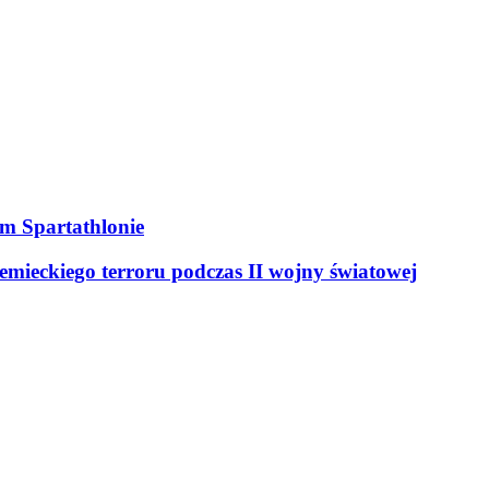
ym Spartathlonie
mieckiego terroru podczas II wojny światowej