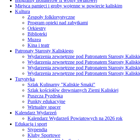
Biogramy Bohaterów II wojny światowej
Miejsca pamięci i groby wojenne w powiecie kaliskim
Kultura
Zespoły folklorystyczne
Program opieki nad zabytkami
Orkiestry
Biblioteki
Muzea
Kina i teatr
Patronaty Starosty Kaliskiego
Wydarzenia zewnętrzne pod Patronatem Starosty Kaliski
Wydarzenia zewnętrzne pod Patronatem Starosty Kaliski
Wydarzenia zewnętrzne pod Patronatem Starosty Kaliski
Wydarzenia zewnętrzne pod Patronatem Starosty Kaliski
Turystyka
Szlak Kulinarny "Kaliskie Smaki"
Szlak kościołów drewnianych Ziemi Kaliskiej
Puszcza Pyzdrska
Punkty edukacyjne
Wirtualny spacer
Kalendarz Wydarzeń
Kalendarz Wydarzeń Powiatowych na 2026 rok
Edukacja i sport
Stypendia
Kluby Sportowe