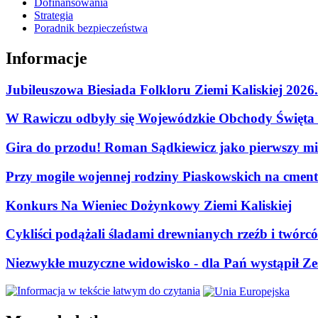
Dofinansowania
Strategia
Poradnik bezpieczeństwa
Informacje
Jubileuszowa Biesiada Folkloru Ziemi Kaliskiej 2026
W Rawiczu odbyły się Wojewódzkie Obchody Święta P
Gira do przodu! Roman Sądkiewicz jako pierwszy mie
Przy mogile wojennej rodziny Piaskowskich na cment
Konkurs Na Wieniec Dożynkowy Ziemi Kaliskiej
Cykliści podążali śladami drewnianych rzeźb i twórc
Niezwykłe muzyczne widowisko - dla Pań wystąpił Zes