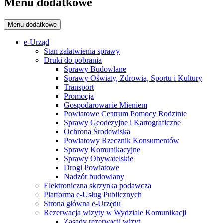
Menu dodatkowe
Menu dodatkowe
e-Urząd
Stan załatwienia sprawy
Druki do pobrania
Sprawy Budowlane
Sprawy Oświaty, Zdrowia, Sportu i Kultury
Transport
Promocja
Gospodarowanie Mieniem
Powiatowe Centrum Pomocy Rodzinie
Sprawy Geodezyjne i Kartograficzne
Ochrona Środowiska
Powiatowy Rzecznik Konsumentów
Sprawy Komunikacyjne
Sprawy Obywatelskie
Drogi Powiatowe
Nadzór budowlany
Elektroniczna skrzynka podawcza
Platforma e-Usług Publicznych
Strona główna e-Urzędu
Rezerwacja wizyty w Wydziale Komunikacji
Zasady rezerwacji wizyt