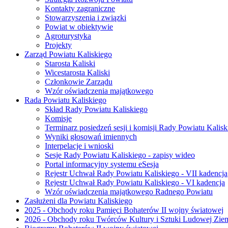
Kontakty zagraniczne
Stowarzyszenia i związki
Powiat w obiektywie
Agroturystyka
Projekty
Zarząd Powiatu Kaliskiego
Starosta Kaliski
Wicestarosta Kaliski
Członkowie Zarządu
Wzór oświadczenia majątkowego
Rada Powiatu Kaliskiego
Skład Rady Powiatu Kaliskiego
Komisje
Terminarz posiedzeń sesji i komisji Rady Powiatu Kalisk
Wyniki głosowań imiennych
Interpelacje i wnioski
Sesje Rady Powiatu Kaliskiego - zapisy wideo
Portal informacyjny systemu eSesja
Rejestr Uchwał Rady Powiatu Kaliskiego - VII kadencja
Rejestr Uchwał Rady Powiatu Kaliskiego - VI kadencja
Wzór oświadczenia majątkowego Radnego Powiatu
Zasłużeni dla Powiatu Kaliskiego
2025 - Obchody roku Pamięci Bohaterów II wojny światowej
2026 - Obchody roku Twórców Kultury i Sztuki Ludowej Ziem