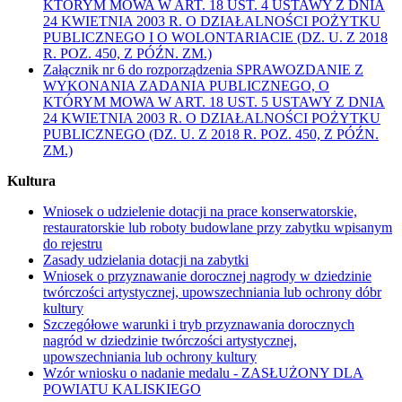
KTÓRYM MOWA W ART. 18 UST. 4 USTAWY Z DNIA
24 KWIETNIA 2003 R. O DZIAŁALNOŚCI POŻYTKU
PUBLICZNEGO I O WOLONTARIACIE (DZ. U. Z 2018
R. POZ. 450, Z PÓŹN. ZM.)
Załącznik nr 6 do rozporządzenia SPRAWOZDANIE Z
WYKONANIA ZADANIA PUBLICZNEGO, O
KTÓRYM MOWA W ART. 18 UST. 5 USTAWY Z DNIA
24 KWIETNIA 2003 R. O DZIAŁALNOŚCI POŻYTKU
PUBLICZNEGO (DZ. U. Z 2018 R. POZ. 450, Z PÓŹN.
ZM.)
Kultura
Wniosek o udzielenie dotacji na prace konserwatorskie,
restauratorskie lub roboty budowlane przy zabytku wpisanym
do rejestru
Zasady udzielania dotacji na zabytki
Wniosek o przyznawanie dorocznej nagrody w dziedzinie
twórczości artystycznej, upowszechniania lub ochrony dóbr
kultury
Szczegółowe warunki i tryb przyznawania dorocznych
nagród w dziedzinie twórczości artystycznej,
upowszechniania lub ochrony kultury
Wzór wniosku o nadanie medalu - ZASŁUŻONY DLA
POWIATU KALISKIEGO