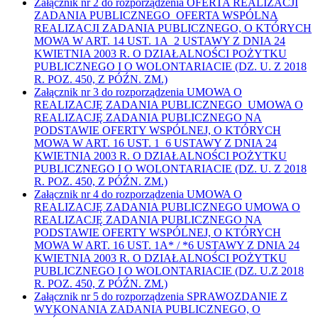
Załącznik nr 2 do rozporządzenia OFERTA REALIZACJI
ZADANIA PUBLICZNEGO OFERTA WSPÓLNA
REALIZACJI ZADANIA PUBLICZNEGO, O KTÓRYCH
MOWA W ART. 14 UST. 1A 2 USTAWY Z DNIA 24
KWIETNIA 2003 R. O DZIAŁALNOŚCI POŻYTKU
PUBLICZNEGO I O WOLONTARIACIE (DZ. U. Z 2018
R. POZ. 450, Z PÓŹN. ZM.)
Załącznik nr 3 do rozporządzenia UMOWA O
REALIZACJĘ ZADANIA PUBLICZNEGO UMOWA O
REALIZACJĘ ZADANIA PUBLICZNEGO NA
PODSTAWIE OFERTY WSPÓLNEJ, O KTÓRYCH
MOWA W ART. 16 UST. 1 6 USTAWY Z DNIA 24
KWIETNIA 2003 R. O DZIAŁALNOŚCI POŻYTKU
PUBLICZNEGO I O WOLONTARIACIE (DZ. U. Z 2018
R. POZ. 450, Z PÓŹN. ZM.)
Załącznik nr 4 do rozporządzenia UMOWA O
REALIZACJĘ ZADANIA PUBLICZNEGO UMOWA O
REALIZACJĘ ZADANIA PUBLICZNEGO NA
PODSTAWIE OFERTY WSPÓLNEJ, O KTÓRYCH
MOWA W ART. 16 UST. 1A* / *6 USTAWY Z DNIA 24
KWIETNIA 2003 R. O DZIAŁALNOŚCI POŻYTKU
PUBLICZNEGO I O WOLONTARIACIE (DZ. U.Z 2018
R. POZ. 450, Z PÓŹN. ZM.)
Załącznik nr 5 do rozporządzenia SPRAWOZDANIE Z
WYKONANIA ZADANIA PUBLICZNEGO, O