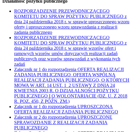
Działalność pożytku publicznego
ROZPORZĄDZENIE PRZEWODNICZĄCEGO
KOMITETU DO SPRAW POŻYTKU PUBLICZNEGO z
dnia 24 października 2018 r. w sprawie uproszczonego wzoru
oferty i uproszczonego wzoru sprawozdania z realizacji
zadania publicznego
ROZPORZĄDZENIE PRZEWODNICZĄCEGO
KOMITETU DO SPRAW POŻYTKU PUBLICZNEGO z
dnia 24 października 2018 r. w sprawie wzorów ofert i
ramowych wzorów umów dotyczących realizacji zadań
publicznych oraz wzorów sprawozdań z wykonania tych
zadań
Załącznik nr 1 do rozporządzenia OFERTA REALIZACJI
ZADANIA PUBLICZNEGO OFERTA WSPÓLNA
REALIZACJI ZADANIA PUBLICZNEGO, O KTÓRYCH
MOWA W ART. 14 UST. 1 2 USTAWY Z DNIA 24
KWIETNIA 2003 R. O DZIAŁALNOŚCI POŻYTKU
PUBLICZNEGO I O WOLONTARIACIE (DZ. U. Z 2018
R. POZ. 450, Z PÓŹN. ZM.)
Załącznik nr 1 do rozporządzenia UPROSZCZONA
OFERTA REALIZACJI ZADANIA PUBLICZNEGO
Załącznik nr 2 do rozporządzenia UPROSZCZONE
SPRAWOZDANIE Z REALIZACJI ZADANIA
PUBLICZNEGO