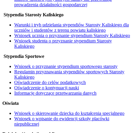
prowadzenia działalności gospodarczej
Stypendia Starosty Kaliskiego
Warunki i tryb udzielania stypendiów Starosty Kaliskiego dla
uczniów i studentów z terenu powiatu kaliskiego
Wniosek ucznia o przyznanie stypendium Starosty Kaliskiego
Wniosek studenta o przyznanie stypendium Starosty
Kaliskiego
Stypendia Sportowe
Wniosek o przyznanie stypendium sportowego starosty
Regulamin przyznawania stypendiów sportowych Starosty
Kaliskiego
Oświadczenie do celów podatkowych
Oświadczenie o kontynuacji nauki
Informacje dotyczące przetwarzania danych
Oświata
Wniosek o skierowanie dziecka do kształcenia specjalnego
Wniosek o wpisanie do ewidencji szkoły placówki
niepublicznej