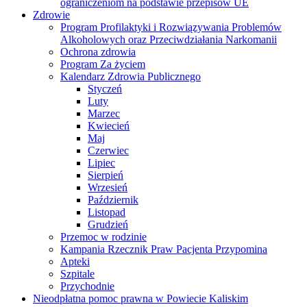
ograniczeniom na podstawie przepisów UE
Zdrowie
Program Profilaktyki i Rozwiązywania Problemów
Alkoholowych oraz Przeciwdziałania Narkomanii
Ochrona zdrowia
Program Za życiem
Kalendarz Zdrowia Publicznego
Styczeń
Luty
Marzec
Kwiecień
Maj
Czerwiec
Lipiec
Sierpień
Wrzesień
Październik
Listopad
Grudzień
Przemoc w rodzinie
Kampania Rzecznik Praw Pacjenta Przypomina
Apteki
Szpitale
Przychodnie
Nieodpłatna pomoc prawna w Powiecie Kaliskim