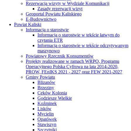
Rezerwacja wizyty w Wydziale Komunikacji
Zasady rezerwacji wizyt
Geoportal Powiatu Kaliskiego
E-Budownictwo
Powiat Kaliski
Informacja o starostwie
Informacja o starostwie w tekście łatwym do
czytania ETR
Informacja o starostwie w tekście odczytywanym
maszynowo
Powiatowy Rzecznik Konsumentów
Projekty realizowane w ramach WRPO, Programu
Operacyjnego Polska Cyfrowa na lata 2014-2020,
PROW, FEnIKS 2021 - 2027 oraz FEW 2021-2027
Gminy Powiatu
Blizanów
Brzeziny
Ceków Kolonia
Godziesze Wielkie
Koźminek
Lisków
Mycielin
Opatówek
Stawiszyn
Szczytniki