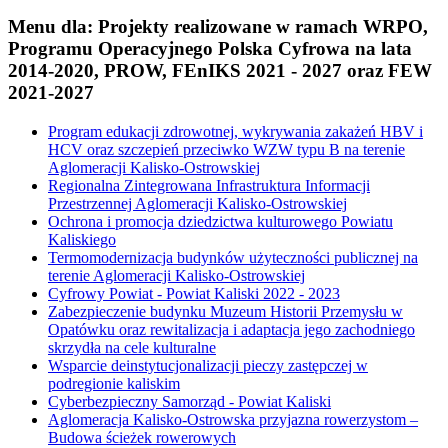
Menu dla: Projekty realizowane w ramach WRPO,
Programu Operacyjnego Polska Cyfrowa na lata
2014-2020, PROW, FEnIKS 2021 - 2027 oraz FEW
2021-2027
Program edukacji zdrowotnej, wykrywania zakażeń HBV i
HCV oraz szczepień przeciwko WZW typu B na terenie
Aglomeracji Kalisko-Ostrowskiej
Regionalna Zintegrowana Infrastruktura Informacji
Przestrzennej Aglomeracji Kalisko-Ostrowskiej
Ochrona i promocja dziedzictwa kulturowego Powiatu
Kaliskiego
Termomodernizacja budynków użyteczności publicznej na
terenie Aglomeracji Kalisko-Ostrowskiej
Cyfrowy Powiat - Powiat Kaliski 2022 - 2023
Zabezpieczenie budynku Muzeum Historii Przemysłu w
Opatówku oraz rewitalizacja i adaptacja jego zachodniego
skrzydła na cele kulturalne
Wsparcie deinstytucjonalizacji pieczy zastępczej w
podregionie kaliskim
Cyberbezpieczny Samorząd - Powiat Kaliski
Aglomeracja Kalisko-Ostrowska przyjazna rowerzystom –
Budowa ścieżek rowerowych