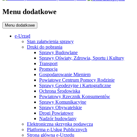
Menu dodatkowe
Menu dodatkowe
e-Urząd
Stan załatwienia sprawy
Druki do pobrania
Sprawy Budowlane
Sprawy Oświaty, Zdrowia, Sportu i Kultury
Transport
Promocja
Gospodarowanie Mieniem
Powiatowe Centrum Pomocy Rodzinie
Sprawy Geodezyjne i Kartograficzne
Ochrona Środowiska
Powiatowy Rzecznik Konsumentów
Sprawy Komunikacyjne
Sprawy Obywatelskie
Drogi Powiatowe
Nadzór budowlany
Elektroniczna skrzynka podawcza
Platforma e-Usług Publicznych
Strona główna e-Urzędu