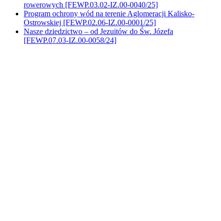
rowerowych [FEWP.03.02-IZ.00-0040/25]
Program ochrony wód na terenie Aglomeracji Kalisko-
Ostrowskiej [FEWP.02.06-IZ.00-0001/25]
Nasze dziedzictwo – od Jezuitów do Św. Józefa
[FEWP.07.03-IZ.00-0058/24]