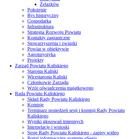
Żelazków
Położenie
Rys historyczny
Gospodarka
Infrastruktura
Strategia Rozwoju Powiatu
Kontakty zagraniczne
Stowarzyszenia i związki
Powiat w obiektywie
Agroturystyka
Projekty
Zarząd Powiatu Kaliskiego
Starosta Kaliski
Wicestarosta Kaliski
Członkowie Zarządu
Wzór oświadczenia majątkowego
Rada Powiatu Kaliskiego
Skład Rady Powiatu Kaliskiego
Komisje
Terminarz posiedzeń sesji i komisji Rady Powiatu
Kaliskiego
Wyniki głosowań imiennych
Interpelacje i wnioski
Sesje Rady Powiatu Kaliskiego - zapisy wideo
Portal informacyjny systemu eSesja