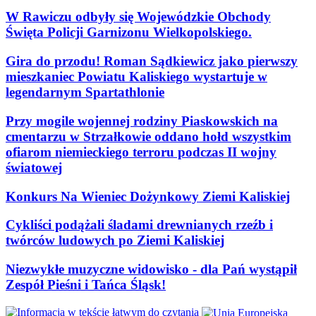
W Rawiczu odbyły się Wojewódzkie Obchody
Święta Policji Garnizonu Wielkopolskiego.
Gira do przodu! Roman Sądkiewicz jako pierwszy
mieszkaniec Powiatu Kaliskiego wystartuje w
legendarnym Spartathlonie
Przy mogile wojennej rodziny Piaskowskich na
cmentarzu w Strzałkowie oddano hołd wszystkim
ofiarom niemieckiego terroru podczas II wojny
światowej
Konkurs Na Wieniec Dożynkowy Ziemi Kaliskiej
Cykliści podążali śladami drewnianych rzeźb i
twórców ludowych po Ziemi Kaliskiej
Niezwykłe muzyczne widowisko - dla Pań wystąpił
Zespół Pieśni i Tańca Śląsk!