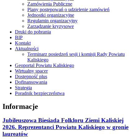
Zamówienia Publiczne
Plany postępowań o udzielenie zamówień
Jednostki organizacyjne
Regulamin organizacyjny
Zarządzanie kryzysowe
Druki do pobrania
BIP
Kontakt
Aktualności
Terminarz posiedzeń sesji i komisji Rady Powiatu
Kaliskiego
Geoportal Powiatu Kaliskiego
Wirtualny spacer
Dostępność plus
Dofinansowania
Strategia
Poradnik bezpieczeństwa
Informacje
Jubileuszowa Biesiada Folkloru Ziemi Kaliskiej
2026. Reprezentanci Powiatu Kaliskiego w gronie
laureatów