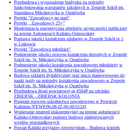
Przebudowa i wyposażenie budynku na potrzeby
funkcjonowania warsztatów szkolnych w Zespole Szkół im.
Stanisława Mikołajczyka w Opatówku
Projekt "Zawodowcy na start"
Projekt „ Zawodowcy 25+”
Modernizacja energetyczna obiektów użyteczności publicznej
na terenie Aglomeracji Kalisko-Ostrowskiej
Poprawa jakości kształcenia zdalnego w Zespole Szkół nr 1
w Liskowie
Projekt "Zawodowa młodzież"
Podniesienie jakości procesu kształcenia dorosłych w Zespole
Szkół im. St. Mikołajczyka w Opatówku
Podniesienie jakości kształcenia zawodowego młodzieży w
Zespole Szkół im. St. Mikołajczyka w Opatówku
Budowa szklarni dydaktycznej oraz placu manewrowego do
nauki jazdy na potrzeby kształcenia zawodowego w Zespole
Szkół im. St. Mikołajczyka w Opatówku
Przebudowa drogi powiatowej nr 4584P na odcinku
ZBIERSK - ZBIERSK KOLONIA
Program rozwoju szkolnictwa zawodowego w Powiecie
Kaliskim [FEWP.06.08-IZ.00-0033/24]
Wspieranie strategii niskoemisyjnej na terenie aglomeracji
Kalisko-Ostrowskiej poprzez budowę zintegrowanych
węzłów przesiadkowych
Powiat Kaliski przyjazny rowerzystom – Budowa ścieżek