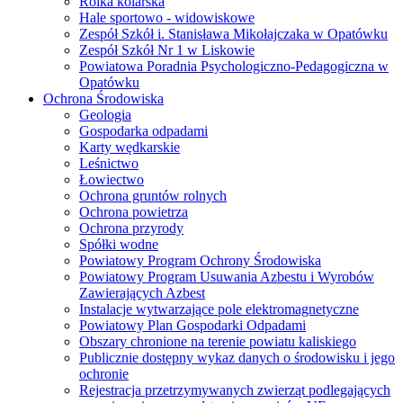
Rolka kolarska
Hale sportowo - widowiskowe
Zespół Szkół i. Stanisława Mikołajczaka w Opatówku
Zespół Szkół Nr 1 w Liskowie
Powiatowa Poradnia Psychologiczno-Pedagogiczna w
Opatówku
Ochrona Środowiska
Geologia
Gospodarka odpadami
Karty wędkarskie
Leśnictwo
Łowiectwo
Ochrona gruntów rolnych
Ochrona powietrza
Ochrona przyrody
Spółki wodne
Powiatowy Program Ochrony Środowiska
Powiatowy Program Usuwania Azbestu i Wyrobów
Zawierających Azbest
Instalacje wytwarzające pole elektromagnetyczne
Powiatowy Plan Gospodarki Odpadami
Obszary chronione na terenie powiatu kaliskiego
Publicznie dostępny wykaz danych o środowisku i jego
ochronie
Rejestracja przetrzymywanych zwierząt podlegających