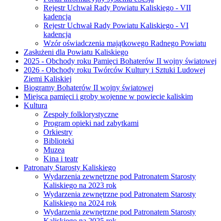
Rejestr Uchwał Rady Powiatu Kaliskiego - VII
kadencja
Rejestr Uchwał Rady Powiatu Kaliskiego - VI
kadencja
Wzór oświadczenia majątkowego Radnego Powiatu
Zasłużeni dla Powiatu Kaliskiego
2025 - Obchody roku Pamięci Bohaterów II wojny światowej
2026 - Obchody roku Twórców Kultury i Sztuki Ludowej
Ziemi Kaliskiej
Biogramy Bohaterów II wojny światowej
Miejsca pamięci i groby wojenne w powiecie kaliskim
Kultura
Zespoły folklorystyczne
Program opieki nad zabytkami
Orkiestry
Biblioteki
Muzea
Kina i teatr
Patronaty Starosty Kaliskiego
Wydarzenia zewnętrzne pod Patronatem Starosty
Kaliskiego na 2023 rok
Wydarzenia zewnętrzne pod Patronatem Starosty
Kaliskiego na 2024 rok
Wydarzenia zewnętrzne pod Patronatem Starosty
Kaliskiego na 2025 rok