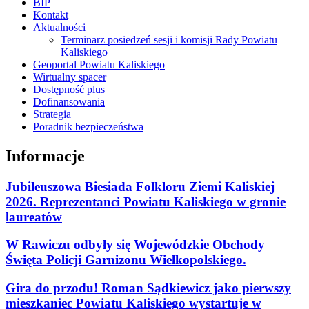
BIP
Kontakt
Aktualności
Terminarz posiedzeń sesji i komisji Rady Powiatu
Kaliskiego
Geoportal Powiatu Kaliskiego
Wirtualny spacer
Dostępność plus
Dofinansowania
Strategia
Poradnik bezpieczeństwa
Informacje
Jubileuszowa Biesiada Folkloru Ziemi Kaliskiej
2026. Reprezentanci Powiatu Kaliskiego w gronie
laureatów
W Rawiczu odbyły się Wojewódzkie Obchody
Święta Policji Garnizonu Wielkopolskiego.
Gira do przodu! Roman Sądkiewicz jako pierwszy
mieszkaniec Powiatu Kaliskiego wystartuje w