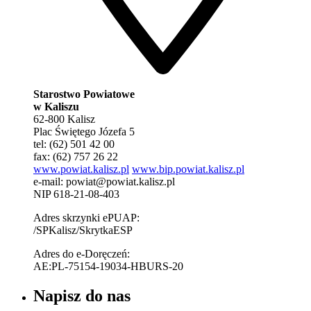
Starostwo Powiatowe
w Kaliszu
62-800 Kalisz
Plac Świętego Józefa 5
tel: (62) 501 42 00
fax: (62) 757 26 22
www.powiat.kalisz.pl
www.bip.powiat.kalisz.pl
e-mail:
powiat@powiat.kalisz.pl
NIP 618-21-08-403
Adres skrzynki ePUAP:
/SPKalisz/SkrytkaESP
Adres do e-Doręczeń:
AE:PL-75154-19034-HBURS-20
Napisz do nas