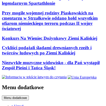
legendarnym Spartathlonie
Przy mogile wojennej rodziny Piaskowskich na
cmentarzu w Strzałkowie oddano hołd wszystkim
ofiarom niemieckiego terroru podczas II wojny
światowej
Konkurs Na Wieniec Dożynkowy Ziemi Kaliskiej
Cykliści podążali śladami drewnianych rzeźb i
twórców ludowych po Ziemi Kaliskiej
Niezwykłe muzyczne widowisko - dla Pań wystąpił
Zespół Pieśni i Tańca Śląsk!
Menu dodatkowe
Menu dodatkowe