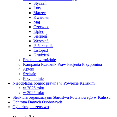
Styczeń
Luty
Marzec
Kwiecień
Maj
Czerwiec
Lipiec
Sierpień
Wrzesień
Październik
Listopad
Grudzień
Przemoc w rodzinie
Kampania Rzecznik Praw Pacjenta Przypomina
Apteki
Szpitale
Przychodnie
Nieodpłatna pomoc prawna w Powiecie Kaliskim
w 2026 roku
w 2025 roku
Struktura organizacyjna Starostwa Powiatowego w Kaliszu
Ochrona Danych Osobowych
Cyberbezpieczeństwo