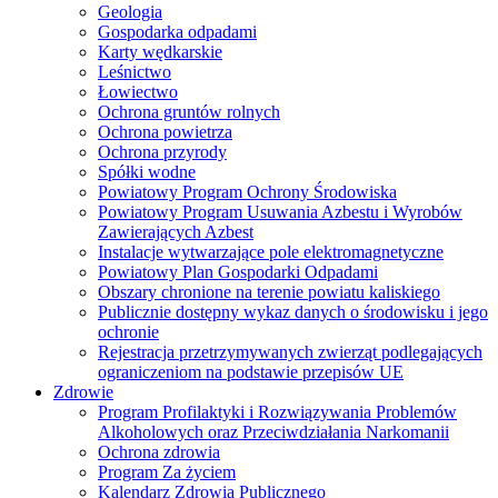
Geologia
Gospodarka odpadami
Karty wędkarskie
Leśnictwo
Łowiectwo
Ochrona gruntów rolnych
Ochrona powietrza
Ochrona przyrody
Spółki wodne
Powiatowy Program Ochrony Środowiska
Powiatowy Program Usuwania Azbestu i Wyrobów
Zawierających Azbest
Instalacje wytwarzające pole elektromagnetyczne
Powiatowy Plan Gospodarki Odpadami
Obszary chronione na terenie powiatu kaliskiego
Publicznie dostępny wykaz danych o środowisku i jego
ochronie
Rejestracja przetrzymywanych zwierząt podlegających
ograniczeniom na podstawie przepisów UE
Zdrowie
Program Profilaktyki i Rozwiązywania Problemów
Alkoholowych oraz Przeciwdziałania Narkomanii
Ochrona zdrowia
Program Za życiem
Kalendarz Zdrowia Publicznego