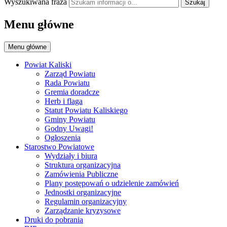
Wyszukiwana fraza
Szukaj
Menu główne
Menu główne
Powiat Kaliski
Zarząd Powiatu
Rada Powiatu
Gremia doradcze
Herb i flaga
Statut Powiatu Kaliskiego
Gminy Powiatu
Godny Uwagi!
Ogłoszenia
Starostwo Powiatowe
Wydziały i biura
Struktura organizacyjna
Zamówienia Publiczne
Plany postępowań o udzielenie zamówień
Jednostki organizacyjne
Regulamin organizacyjny
Zarządzanie kryzysowe
Druki do pobrania