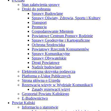
e-Urząd
Stan załatwienia sprawy
Druki do pobrania
Sprawy Budowlane
Sprawy Oświaty, Zdrowia, Sportu i Kultury
Transport
Promocja
Gospodarowanie Mieniem
Powiatowe Centrum Pomocy Rodzinie
Sprawy Geodezyjne i Kartograficzne
Ochrona Środowiska
Powiatowy Rzecznik Konsumentów
Sprawy Komunikacyjne
Sprawy Obywatelskie
Drogi Powiatowe
Nadzór budowlany
Elektroniczna skrzynka podawcza
Platforma e-Usług Publicznych
Strona główna e-Urzędu
Rezerwacja wizyty w Wydziale Komunikacji
Zasady rezerwacji wizyt
Geoportal Powiatu Kaliskiego
E-Budownictwo
Powiat Kaliski
Informacja o starostwie