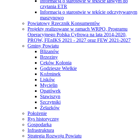
Informacja o starostwie w tekście łatwym do
czytania ETR
Informacja o starostwie w tekście odczytywanym
maszynowo
Powiatowy Rzecznik Konsumentów
Projekty realizowane w ramach WRPO, Programu
Operacyjnego Polska Cyfrowa na lata 2014-2020,
PROW, FEnIKS 2021 - 2027 oraz FEW 2021-2027
Gminy Powiatu
Blizanów
Brzeziny
Ceków Kolonia
Godziesze Wielkie
Koźminek
Lisków
Mycielin
Opatówek
Stawiszyn
Szczytniki
Żelazków
Położenie
Rys historyczny
Gospodarka
Infrastruktura
Strategia Rozwoju Powiatu