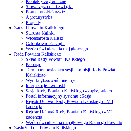
Kontakty zagraniczne
Stowarzyszenia i związki
Powiat w obiektywie
Agroturystyka
Projekty
Zarząd Powiatu Kaliskiego
Starosta Kaliski
Wicestarosta Kaliski
Członkowie Zarządu
Wzór oświadczenia majątkowego
Rada Powiatu Kaliskiego
Skład Rady Powiatu Kaliskiego
Komisje
Terminarz posiedzeń sesji i komisji Rady Powiatu
Kaliskiego
Wyniki głosowań imiennych
Interpelacje i wnioski
Sesje Rady Powiatu Kaliskiego - zapisy wideo
Portal informacyjny systemu eSesja
Rejestr Uchwał Rady Powiatu Kaliskiego - VII
kadencja
Rejestr Uchwał Rady Powiatu Kaliskiego - VI
kadencja
Wzór oświadczenia majątkowego Radnego Powiatu
Zasłużeni dla Powiatu Kaliskiego