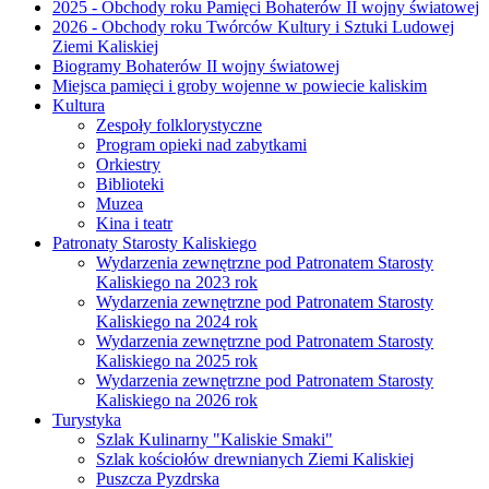
2025 - Obchody roku Pamięci Bohaterów II wojny światowej
2026 - Obchody roku Twórców Kultury i Sztuki Ludowej
Ziemi Kaliskiej
Biogramy Bohaterów II wojny światowej
Miejsca pamięci i groby wojenne w powiecie kaliskim
Kultura
Zespoły folklorystyczne
Program opieki nad zabytkami
Orkiestry
Biblioteki
Muzea
Kina i teatr
Patronaty Starosty Kaliskiego
Wydarzenia zewnętrzne pod Patronatem Starosty
Kaliskiego na 2023 rok
Wydarzenia zewnętrzne pod Patronatem Starosty
Kaliskiego na 2024 rok
Wydarzenia zewnętrzne pod Patronatem Starosty
Kaliskiego na 2025 rok
Wydarzenia zewnętrzne pod Patronatem Starosty
Kaliskiego na 2026 rok
Turystyka
Szlak Kulinarny "Kaliskie Smaki"
Szlak kościołów drewnianych Ziemi Kaliskiej
Puszcza Pyzdrska