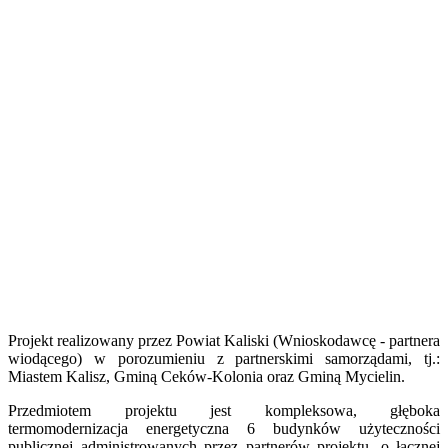
Projekt realizowany przez Powiat Kaliski (Wnioskodawcę - partnera
wiodącego) w porozumieniu z partnerskimi samorządami, tj.:
Miastem Kalisz, Gminą Ceków-Kolonia oraz Gminą Mycielin.
Przedmiotem projektu jest kompleksowa, głęboka
termomodernizacja energetyczna 6 budynków użyteczności
publicznej administrowanych przez partnerów projektu, o łącznej