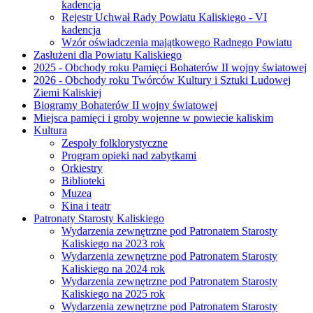
kadencja
Rejestr Uchwał Rady Powiatu Kaliskiego - VI
kadencja
Wzór oświadczenia majątkowego Radnego Powiatu
Zasłużeni dla Powiatu Kaliskiego
2025 - Obchody roku Pamięci Bohaterów II wojny światowej
2026 - Obchody roku Twórców Kultury i Sztuki Ludowej
Ziemi Kaliskiej
Biogramy Bohaterów II wojny światowej
Miejsca pamięci i groby wojenne w powiecie kaliskim
Kultura
Zespoły folklorystyczne
Program opieki nad zabytkami
Orkiestry
Biblioteki
Muzea
Kina i teatr
Patronaty Starosty Kaliskiego
Wydarzenia zewnętrzne pod Patronatem Starosty
Kaliskiego na 2023 rok
Wydarzenia zewnętrzne pod Patronatem Starosty
Kaliskiego na 2024 rok
Wydarzenia zewnętrzne pod Patronatem Starosty
Kaliskiego na 2025 rok
Wydarzenia zewnętrzne pod Patronatem Starosty