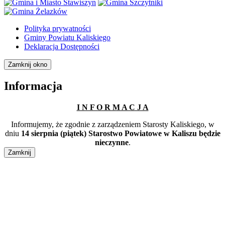
Polityka prywatności
Gminy Powiatu Kaliskiego
Deklaracja Dostępności
Zamknij okno
Informacja
I N F O R M A C J A
Informujemy, że zgodnie z zarządzeniem Starosty Kaliskiego, w
dniu
14 sierpnia (piątek) Starostwo Powiatowe w Kaliszu będzie
nieczynne
.
Zamknij