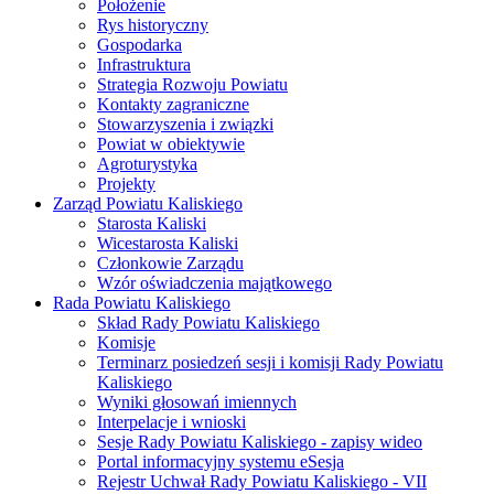
Położenie
Rys historyczny
Gospodarka
Infrastruktura
Strategia Rozwoju Powiatu
Kontakty zagraniczne
Stowarzyszenia i związki
Powiat w obiektywie
Agroturystyka
Projekty
Zarząd Powiatu Kaliskiego
Starosta Kaliski
Wicestarosta Kaliski
Członkowie Zarządu
Wzór oświadczenia majątkowego
Rada Powiatu Kaliskiego
Skład Rady Powiatu Kaliskiego
Komisje
Terminarz posiedzeń sesji i komisji Rady Powiatu
Kaliskiego
Wyniki głosowań imiennych
Interpelacje i wnioski
Sesje Rady Powiatu Kaliskiego - zapisy wideo
Portal informacyjny systemu eSesja
Rejestr Uchwał Rady Powiatu Kaliskiego - VII