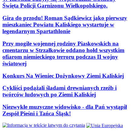
Święta Policji Garnizonu Wielkopolskiego.
Gira do przodu! Roman Sądkiewicz jako pierwszy
mieszkaniec Powiatu Kaliskiego wystartuje w
legendarnym Spartathlonie
Przy mogile wojennej rodziny Piaskowskich na
cmentarzu w Strzałkowie oddano hołd wszystkim
ofiarom niemieckiego terroru podczas II wojny
światowej
Konkurs Na Wieniec Dożynkowy Ziemi Kaliskiej
Cykliści podążali śladami drewnianych rzeźb i
twórców ludowych po Ziemi Kaliskiej
Niezwykłe muzyczne widowisko - dla Pań wystąpił
Zespół Pieśni i Tańca Śląsk!