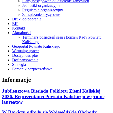
Plany postępowań o udzielenie zamówień
Jednostki organizacyjne
Regulamin organizacyjny
Zarządzanie kryzysowe
Druki do pobrania
BIP
Kontakt
Aktualności
Terminarz posiedzeń sesji i komisji Rady Powiatu
Kaliskiego
Geoportal Powiatu Kaliskiego
Wirtualny spacer
Dostępność plus
Dofinansowania
Strategia
Poradnik bezpieczeństwa
Informacje
Jubileuszowa Biesiada Folkloru Ziemi Kaliskiej
2026. Reprezentanci Powiatu Kaliskiego w gronie
laureatów
W Rawiczu odbyły się Wojewódzkie Obchody