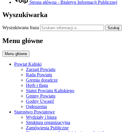
Strona główna - Biuletyn Informacji Publicznej
Wyszukiwarka
Wyszukiwana fraza
Szukaj
Menu główne
Menu główne
Powiat Kaliski
Zarząd Powiatu
Rada Powiatu
Gremia doradcze
Herb i flaga
Statut Powiatu Kaliskiego
Gminy Powiatu
Godny Uwagi!
Ogłoszenia
Starostwo Powiatowe
Wydziały i biura
Struktura organizacyjna
Zamówienia Publiczne