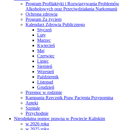
Program Profilaktyki i Rozwiązywania Problemów
Alkoholowych oraz Przeciwdziałania Narkomanii
Ochrona zdrowia
Program Za życiem
Kalendarz Zdrowia Publicznego
Styczeń
Luty
Marzec
Kwiecień
Maj
Czerwiec
Lipiec
Sierpień
Wrzesień
Październik
Listopad
Grudzień
Przemoc w rodzinie
Kampania Rzecznik Praw Pacjenta Przypomina
Apteki
Szpitale
Przychodnie
Nieodpłatna pomoc prawna w Powiecie Kaliskim
w 2026 roku
w 2025 roku