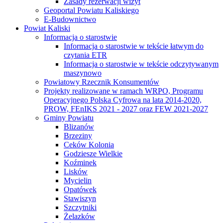
Zasady rezerwacji wizyt
Geoportal Powiatu Kaliskiego
E-Budownictwo
Powiat Kaliski
Informacja o starostwie
Informacja o starostwie w tekście łatwym do
czytania ETR
Informacja o starostwie w tekście odczytywanym
maszynowo
Powiatowy Rzecznik Konsumentów
Projekty realizowane w ramach WRPO, Programu
Operacyjnego Polska Cyfrowa na lata 2014-2020,
PROW, FEnIKS 2021 - 2027 oraz FEW 2021-2027
Gminy Powiatu
Blizanów
Brzeziny
Ceków Kolonia
Godziesze Wielkie
Koźminek
Lisków
Mycielin
Opatówek
Stawiszyn
Szczytniki
Żelazków