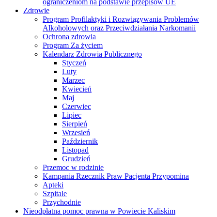
ograniczeniom na podstawie przepisów UE
Zdrowie
Program Profilaktyki i Rozwiązywania Problemów
Alkoholowych oraz Przeciwdziałania Narkomanii
Ochrona zdrowia
Program Za życiem
Kalendarz Zdrowia Publicznego
Styczeń
Luty
Marzec
Kwiecień
Maj
Czerwiec
Lipiec
Sierpień
Wrzesień
Październik
Listopad
Grudzień
Przemoc w rodzinie
Kampania Rzecznik Praw Pacjenta Przypomina
Apteki
Szpitale
Przychodnie
Nieodpłatna pomoc prawna w Powiecie Kaliskim