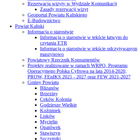
Rezerwacja wizyty w Wydziale Komunikacji
Zasady rezerwacji wizyt
Geoportal Powiatu Kaliskiego
E-Budownictwo
Powiat Kaliski
Informacja o starostwie
Informacja o starostwie w tekście łatwym do
czytania ETR
Informacja o starostwie w tekście odczytywanym
maszynowo
Powiatowy Rzecznik Konsumentów
Projekty realizowane w ramach WRPO, Programu
Operacyjnego Polska Cyfrowa na lata 2014-2020,
PROW, FEnIKS 2021 - 2027 oraz FEW 2021-2027
Gminy Powiatu
Blizanów
Brzeziny
Ceków Kolonia
Godziesze Wielkie
Koźminek
Lisków
Mycielin
Opatówek
Stawiszyn
Szczytniki