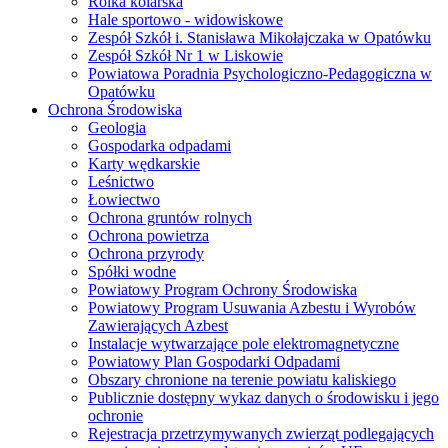
Rolka kolarska
Hale sportowo - widowiskowe
Zespół Szkół i. Stanisława Mikołajczaka w Opatówku
Zespół Szkół Nr 1 w Liskowie
Powiatowa Poradnia Psychologiczno-Pedagogiczna w
Opatówku
Ochrona Środowiska
Geologia
Gospodarka odpadami
Karty wędkarskie
Leśnictwo
Łowiectwo
Ochrona gruntów rolnych
Ochrona powietrza
Ochrona przyrody
Spółki wodne
Powiatowy Program Ochrony Środowiska
Powiatowy Program Usuwania Azbestu i Wyrobów
Zawierających Azbest
Instalacje wytwarzające pole elektromagnetyczne
Powiatowy Plan Gospodarki Odpadami
Obszary chronione na terenie powiatu kaliskiego
Publicznie dostępny wykaz danych o środowisku i jego
ochronie
Rejestracja przetrzymywanych zwierząt podlegających