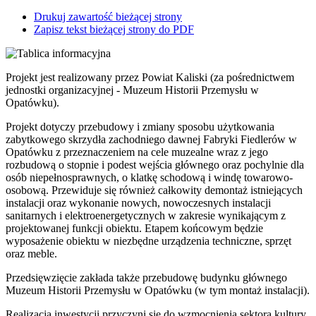
Drukuj zawartość bieżącej strony
Zapisz tekst bieżącej strony do PDF
Projekt jest realizowany przez Powiat Kaliski (za pośrednictwem
jednostki organizacyjnej - Muzeum Historii Przemysłu w
Opatówku).
Projekt dotyczy przebudowy i zmiany sposobu użytkowania
zabytkowego skrzydła zachodniego dawnej Fabryki Fiedlerów w
Opatówku z przeznaczeniem na cele muzealne wraz z jego
rozbudową o stopnie i podest wejścia głównego oraz pochylnie dla
osób niepełnosprawnych, o klatkę schodową i windę towarowo-
osobową. Przewiduje się również całkowity demontaż istniejących
instalacji oraz wykonanie nowych, nowoczesnych instalacji
sanitarnych i elektroenergetycznych w zakresie wynikającym z
projektowanej funkcji obiektu. Etapem końcowym będzie
wyposażenie obiektu w niezbędne urządzenia techniczne, sprzęt
oraz meble.
Przedsięwzięcie zakłada także przebudowę budynku głównego
Muzeum Historii Przemysłu w Opatówku (w tym montaż instalacji).
Realizacja inwestycji przyczyni się do wzmocnienia sektora kultury,