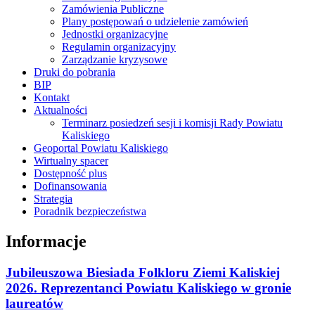
Zamówienia Publiczne
Plany postępowań o udzielenie zamówień
Jednostki organizacyjne
Regulamin organizacyjny
Zarządzanie kryzysowe
Druki do pobrania
BIP
Kontakt
Aktualności
Terminarz posiedzeń sesji i komisji Rady Powiatu
Kaliskiego
Geoportal Powiatu Kaliskiego
Wirtualny spacer
Dostępność plus
Dofinansowania
Strategia
Poradnik bezpieczeństwa
Informacje
Jubileuszowa Biesiada Folkloru Ziemi Kaliskiej
2026. Reprezentanci Powiatu Kaliskiego w gronie
laureatów