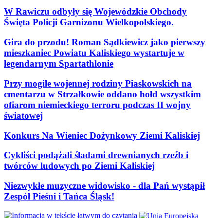
W Rawiczu odbyły się Wojewódzkie Obchody
Święta Policji Garnizonu Wielkopolskiego.
Gira do przodu! Roman Sądkiewicz jako pierwszy
mieszkaniec Powiatu Kaliskiego wystartuje w
legendarnym Spartathlonie
Przy mogile wojennej rodziny Piaskowskich na
cmentarzu w Strzałkowie oddano hołd wszystkim
ofiarom niemieckiego terroru podczas II wojny
światowej
Konkurs Na Wieniec Dożynkowy Ziemi Kaliskiej
Cykliści podążali śladami drewnianych rzeźb i
twórców ludowych po Ziemi Kaliskiej
Niezwykłe muzyczne widowisko - dla Pań wystąpił
Zespół Pieśni i Tańca Śląsk!