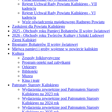
Rejestr Uchwał Rady Powiatu Kaliskiego - VII
kadencja
Rejestr Uchwał Rady Powiatu Kaliskiego - VI
kadencja
Wzór oświadczenia majątkowego Radnego Powiatu
Zasłużeni dla Powiatu Kaliskiego
2025 - Obchody roku Pamięci Bohaterów II wojny światowej
2026 - Obchody roku Twórców Kultury i Sztuki Ludowej
Ziemi Kaliskiej
Biogramy Bohaterów II wojny światowej
Miejsca pamięci i groby wojenne w powiecie kaliskim
Kultura
Zespoły folklorystyczne
Program opieki nad zabytkami
Orkiestry
Biblioteki
Muzea
Kina i teatr
Patronaty Starosty Kaliskiego
Wydarzenia zewnętrzne pod Patronatem Starosty
Kaliskiego na 2023 rok
Wydarzenia zewnętrzne pod Patronatem Starosty
Kaliskiego na 2024 rok
Wydarzenia zewnętrzne pod Patronatem Starosty
Kaliskiego na 2025 rok