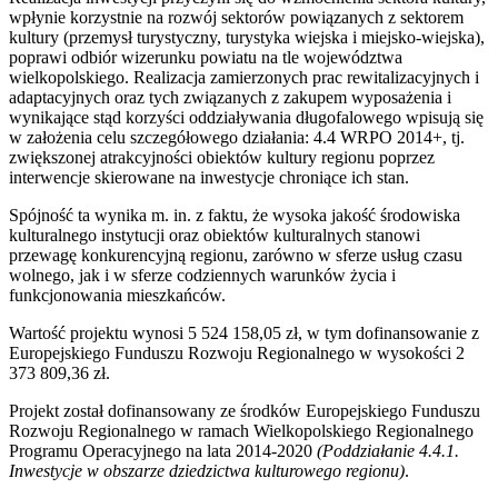
wpłynie korzystnie na rozwój sektorów powiązanych z sektorem
kultury (przemysł turystyczny, turystyka wiejska i miejsko-wiejska),
poprawi odbiór wizerunku powiatu na tle województwa
wielkopolskiego. Realizacja zamierzonych prac rewitalizacyjnych i
adaptacyjnych oraz tych związanych z zakupem wyposażenia i
wynikające stąd korzyści oddziaływania długofalowego wpisują się
w założenia celu szczegółowego działania: 4.4 WRPO 2014+, tj.
zwiększonej atrakcyjności obiektów kultury regionu poprzez
interwencje skierowane na inwestycje chroniące ich stan.
Spójność ta wynika m. in. z faktu, że wysoka jakość środowiska
kulturalnego instytucji oraz obiektów kulturalnych stanowi
przewagę konkurencyjną regionu, zarówno w sferze usług czasu
wolnego, jak i w sferze codziennych warunków życia i
funkcjonowania mieszkańców.
Wartość projektu wynosi 5 524 158,05 zł, w tym dofinansowanie z
Europejskiego Funduszu Rozwoju Regionalnego w wysokości 2
373 809,36 zł.
Projekt został dofinansowany ze środków Europejskiego Funduszu
Rozwoju Regionalnego w ramach Wielkopolskiego Regionalnego
Programu Operacyjnego na lata 2014-2020
(Poddziałanie 4.4.1.
Inwestycje w obszarze dziedzictwa kulturowego regionu)
.