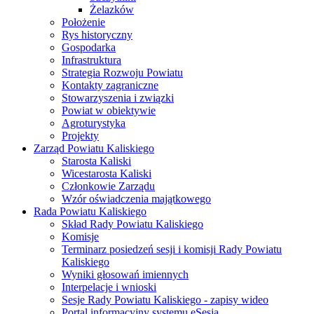
Żelazków
Położenie
Rys historyczny
Gospodarka
Infrastruktura
Strategia Rozwoju Powiatu
Kontakty zagraniczne
Stowarzyszenia i związki
Powiat w obiektywie
Agroturystyka
Projekty
Zarząd Powiatu Kaliskiego
Starosta Kaliski
Wicestarosta Kaliski
Członkowie Zarządu
Wzór oświadczenia majątkowego
Rada Powiatu Kaliskiego
Skład Rady Powiatu Kaliskiego
Komisje
Terminarz posiedzeń sesji i komisji Rady Powiatu
Kaliskiego
Wyniki głosowań imiennych
Interpelacje i wnioski
Sesje Rady Powiatu Kaliskiego - zapisy wideo
Portal informacyjny systemu eSesja