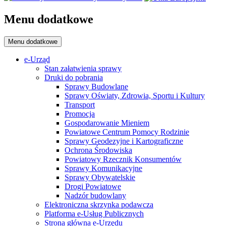
Menu dodatkowe
Menu dodatkowe
e-Urząd
Stan załatwienia sprawy
Druki do pobrania
Sprawy Budowlane
Sprawy Oświaty, Zdrowia, Sportu i Kultury
Transport
Promocja
Gospodarowanie Mieniem
Powiatowe Centrum Pomocy Rodzinie
Sprawy Geodezyjne i Kartograficzne
Ochrona Środowiska
Powiatowy Rzecznik Konsumentów
Sprawy Komunikacyjne
Sprawy Obywatelskie
Drogi Powiatowe
Nadzór budowlany
Elektroniczna skrzynka podawcza
Platforma e-Usług Publicznych
Strona główna e-Urzędu