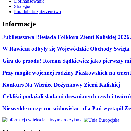
Dofinansowania
Strategia
Poradnik bezpieczeństwa
Informacje
Jubileuszowa Biesiada Folkloru Ziemi Kaliskiej 2026
W Rawiczu odbyły się Wojewódzkie Obchody Święta P
Gira do przodu! Roman Sądkiewicz jako pierwszy mie
Przy mogile wojennej rodziny Piaskowskich na cment
Konkurs Na Wieniec Dożynkowy Ziemi Kaliskiej
Cykliści podążali śladami drewnianych rzeźb i twórc
Niezwykłe muzyczne widowisko - dla Pań wystąpił Zes