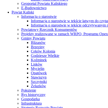
Geoportal Powiatu Kaliskiego
E-Budownictwo
Powiat Kaliski
Informacja o starostwie
Informacja o starostwie w tekście łatwym do czyt
Informacja o starostwie w tekście odczytywany
Powiatowy Rzecznik Konsumentów
Projekty realizowane w ramach WRPO, Programu Oper
Gminy Powiatu
Blizanów
Brzeziny
Ceków Kolonia
Godziesze Wielkie
Koźminek
Lisków
Mycielin
Opatówek
Stawiszyn
Szczytniki
Żelazków
Położenie
Rys historyczny
Gospodarka
Infrastruktura
Strategia Rozwoju Powiatu