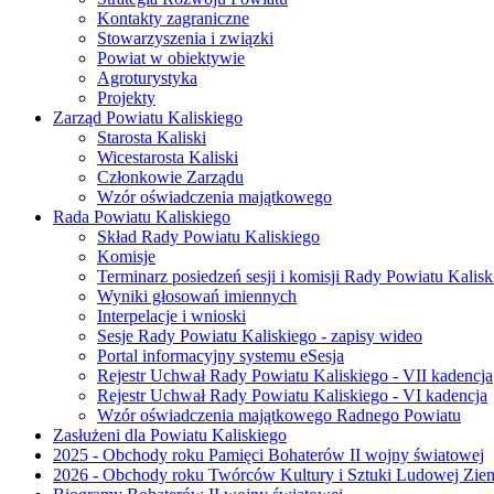
Kontakty zagraniczne
Stowarzyszenia i związki
Powiat w obiektywie
Agroturystyka
Projekty
Zarząd Powiatu Kaliskiego
Starosta Kaliski
Wicestarosta Kaliski
Członkowie Zarządu
Wzór oświadczenia majątkowego
Rada Powiatu Kaliskiego
Skład Rady Powiatu Kaliskiego
Komisje
Terminarz posiedzeń sesji i komisji Rady Powiatu Kalisk
Wyniki głosowań imiennych
Interpelacje i wnioski
Sesje Rady Powiatu Kaliskiego - zapisy wideo
Portal informacyjny systemu eSesja
Rejestr Uchwał Rady Powiatu Kaliskiego - VII kadencja
Rejestr Uchwał Rady Powiatu Kaliskiego - VI kadencja
Wzór oświadczenia majątkowego Radnego Powiatu
Zasłużeni dla Powiatu Kaliskiego
2025 - Obchody roku Pamięci Bohaterów II wojny światowej
2026 - Obchody roku Twórców Kultury i Sztuki Ludowej Ziem