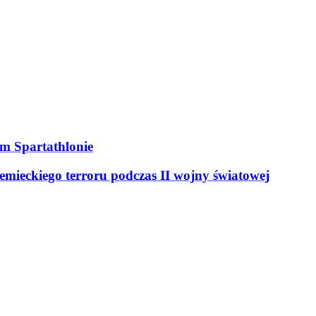
ym Spartathlonie
mieckiego terroru podczas II wojny światowej