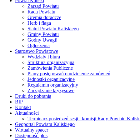
Powiat Kaliski
Zarząd Powiatu
Rada Powiatu
Gremia doradcze
Herb i flaga
Statut Powiatu Kaliskiego
Gminy Powiatu
Godny Uwagi!
Ogłoszenia
Starostwo Powiatowe
Wydziały i biura
Struktura organizacyjna
Zamówienia Publiczne
Plany postępowań o udzielenie zamówień
Jednostki organizacyjne
Regulamin organizacyjny
Zarządzanie kryzysowe
Druki do pobrania
BIP
Kontakt
Aktualności
Terminarz posiedzeń sesji i komisji Rady Powiatu Kalisk
Geoportal Powiatu Kaliskiego
Wirtualny spacer
Dostępność plus