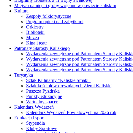
Biogramy Bohaterów II wojny światowej
Miejsca pamięci i groby wojenne w powiecie kaliskim
Kultura
Zespoły folklorystyczne
Program opieki nad zabytkami
Orkiestry
Biblioteki
Muzea
Kina i teatr
Patronaty Starosty Kaliskiego
Wydarzenia zewnętrzne pod Patronatem Starosty Kaliski
Wydarzenia zewnętrzne pod Patronatem Starosty Kaliski
Wydarzenia zewnętrzne pod Patronatem Starosty Kaliski
Wydarzenia zewnętrzne pod Patronatem Starosty Kaliski
Turystyka
Szlak Kulinarny "Kaliskie Smaki"
Szlak kościołów drewnianych Ziemi Kaliskiej
Puszcza Pyzdrska
Punkty edukacyjne
Wirtualny spacer
Kalendarz Wydarzeń
Kalendarz Wydarzeń Powiatowych na 2026 rok
Edukacja i sport
Stypendia
Kluby Sportowe