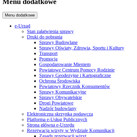
Menu dodatkowe
Menu dodatkowe
e-Urząd
Stan załatwienia sprawy
Druki do pobrania
Sprawy Budowlane
Sprawy Oświaty, Zdrowia, Sportu i Kultury
Transport
Promocja
Gospodarowanie Mieniem
Powiatowe Centrum Pomocy Rodzinie
Sprawy Geodezyjne i Kartograficzne
Ochrona Środowiska
Powiatowy Rzecznik Konsumentów
Sprawy Komunikacyjne
Sprawy Obywatelskie
Drogi Powiatowe
Nadzór budowlany
Elektroniczna skrzynka podawcza
Platforma e-Usług Publicznych
Strona główna e-Urzędu
Rezerwacja wizyty w Wydziale Komunikacji
Zasady rezerwacji wizyt