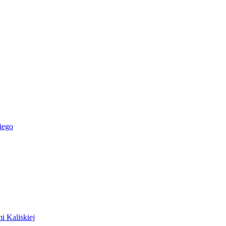
iego
i Kaliskiej