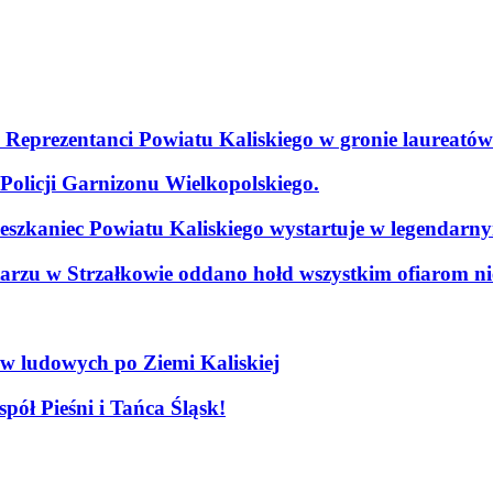
. Reprezentanci Powiatu Kaliskiego w gronie laureatów
olicji Garnizonu Wielkopolskiego.
szkaniec Powiatu Kaliskiego wystartuje w legendarn
arzu w Strzałkowie oddano hołd wszystkim ofiarom nie
ów ludowych po Ziemi Kaliskiej
pół Pieśni i Tańca Śląsk!