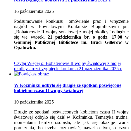
16
października
2025
Podsumowanie konkursu, omówienie prac i wręczenie
nagród w Powiatowym Konkursie Biograficznym pn.
„Bohaterowie II wojny światowej z mojej okolicy” odbędzie
się we wtorek,
21 października br. o godz. 17.00 w
Gminnej Publicznej Bibliotece im. Braci Gillerów w
Opatówku.
Czytaj
Więcej
o: Bohaterowie II wojny światowej z mojej
okolicy - rozstrzygnięcie konkursu 21 października 2025 r.
W Koźminku odbyło się drugie ze spotkań poświęcone
kobietom czasu II wojny światowej
10
października
2025
Drugie ze spotkań poświęconych kobietom czasu II wojny
światowej odbyło się dziś w Koźminku. Tematyka trudna,
momentami bardzo osobista, ale jak się okazuje warta
poruszenia, bo trzeba rozmawiać, nawet o tym, o czym