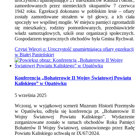
uroczystości upamiętniające 21 mieszkańców Kalisza i okolic,
zamordowanych przez niemieckich okupantów 7 czerwca
1942 roku. Egzekucji dokonano w pobliskim lesie – ofiary
zostały zamordowane strzałem w tył głowy, a ich ciała
spoczęły we wspólnej mogile. W miejscu pamięci zgromadzili
się mieszkańcy, rodziny pomordowanych, przedstawiciele
władz samorządowych, szkół oraz organizacji społecznych.
Gospodarzem tegorocznych obchodów była Gmina Rychwał.
Czytaj
Więcej
o: Uroczystość upamiętniająca ofiary egzekucji
w Białej Panieńskiej
Konferencja „Bohaterowie II Wojny Światowej Powiatu
Kaliskiego” w Opatówku
5
września
2025
Wczoraj, w wyjątkowej scenerii Muzeum Historii Przemysłu
w Opatówku, odbyła się konferencja pt. „Bohaterowie II
Wojny Światowej Powiatu Kaliskiego”. Wydarzenie
zorganizowane zostało w ramach obchodów Roku Pamięci
Bohaterów II Wojny Światowej, ustanowionego przez Radę
Powiatu Kaliskiego uchwałą nr IX/67/2024.