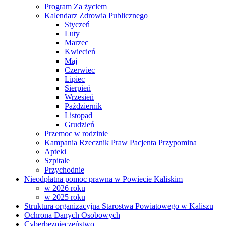
Program Za życiem
Kalendarz Zdrowia Publicznego
Styczeń
Luty
Marzec
Kwiecień
Maj
Czerwiec
Lipiec
Sierpień
Wrzesień
Październik
Listopad
Grudzień
Przemoc w rodzinie
Kampania Rzecznik Praw Pacjenta Przypomina
Apteki
Szpitale
Przychodnie
Nieodpłatna pomoc prawna w Powiecie Kaliskim
w 2026 roku
w 2025 roku
Struktura organizacyjna Starostwa Powiatowego w Kaliszu
Ochrona Danych Osobowych
Cyberbezpieczeństwo