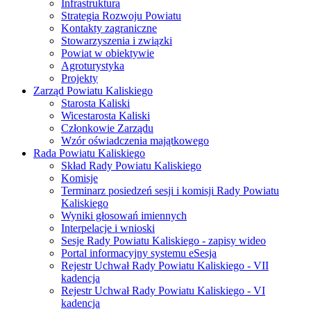
Infrastruktura
Strategia Rozwoju Powiatu
Kontakty zagraniczne
Stowarzyszenia i związki
Powiat w obiektywie
Agroturystyka
Projekty
Zarząd Powiatu Kaliskiego
Starosta Kaliski
Wicestarosta Kaliski
Członkowie Zarządu
Wzór oświadczenia majątkowego
Rada Powiatu Kaliskiego
Skład Rady Powiatu Kaliskiego
Komisje
Terminarz posiedzeń sesji i komisji Rady Powiatu
Kaliskiego
Wyniki głosowań imiennych
Interpelacje i wnioski
Sesje Rady Powiatu Kaliskiego - zapisy wideo
Portal informacyjny systemu eSesja
Rejestr Uchwał Rady Powiatu Kaliskiego - VII
kadencja
Rejestr Uchwał Rady Powiatu Kaliskiego - VI
kadencja