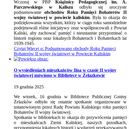
Wczoraj w PBP
Książnicy Pedagogicznej im. A.
Parczewskiego w Kaliszu
odbyło się uroczyste
podsumowanie
obchodów Roku Pamięci Bohaterów II
wojny światowej w powiecie kaliskim
. Była to okazja do
podziękowania wszystkim, którzy w ciągu roku samodzielnie
podejmowali różne inicjatywy oraz współpracowali z Powiat
Kaliski, aby zachować pamięć i nieustannie przypominać o
historii regionu oraz lokalnych Bohaterach i Bohaterkach lat
1939-1945.
Czytaj
Więcej
o: Podsumowano obchody Roku Pamięci
Bohaterów II wojny światowej w Powiecie Kaliskim
O wysiedleniach mieszkańców Ilna w czasie II wojny
światowej mówiono w Bibliotece w Żelazkowie
19
grudnia
2025
We wtorek, 16 grudnia w Bibliotece Publicznej Gminy
Żelazków odbyło się ostatnie spotkanie organizowane w
ustanowionym przez Radę Powiatu Kaliskiego roku pamięci
Bohaterów II wojny światowej.
Spotkania w bibliotekach to okazja do przywrócenia pamięci
o mieszkańcach Ziemi Kaliskiej, naszych przodkach,
przypomnienia lokalnych historii i wydarzeń przekazywanych