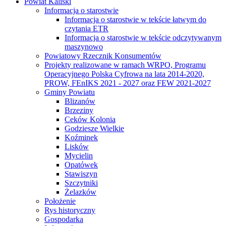
Powiat Kaliski
Informacja o starostwie
Informacja o starostwie w tekście łatwym do
czytania ETR
Informacja o starostwie w tekście odczytywanym
maszynowo
Powiatowy Rzecznik Konsumentów
Projekty realizowane w ramach WRPO, Programu
Operacyjnego Polska Cyfrowa na lata 2014-2020,
PROW, FEnIKS 2021 - 2027 oraz FEW 2021-2027
Gminy Powiatu
Blizanów
Brzeziny
Ceków Kolonia
Godziesze Wielkie
Koźminek
Lisków
Mycielin
Opatówek
Stawiszyn
Szczytniki
Żelazków
Położenie
Rys historyczny
Gospodarka