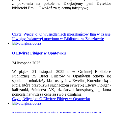
z pokolenia na pokolenie. Dziękujemy pani Dyrektor
biblioteki Emilii Gwóźdź za tę cenną inicjatywę.
Czytaj
Więcej
o: O wysiedleniach mieszkańców Ilna w czasie
II wojny światowej mówiono w Bibliotece w Żelazkowie
O Elwirze Fibiger w Opatówku
24
listopada
2025
W piątek, 21 listopada 2025 r. w Gminnej Bibliotece
Publicznej im. Braci Gillerów w Opatówku odbyło się
spotkanie młodzieży klas ósmych z Eweliną Kurzobrocką -
Pipią, która przybliżyła słuchaczom sylwetkę Elwiry Fibiger -
kaliszanki, żołnierza AK, działaczki konspiracyjnej, która
poniosła najwyższą cenę za swoje działania.
Czytaj
Więcej
o: O Elwirze Fibiger w Opatówku