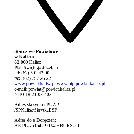
Starostwo Powiatowe
w Kaliszu
62-800 Kalisz
Plac Świętego Józefa 5
tel: (62) 501 42 00
fax: (62) 757 26 22
www.powiat.kalisz.pl
www.bip.powiat.kalisz.pl
e-mail:
powiat@powiat.kalisz.pl
NIP 618-21-08-403
Adres skrzynki ePUAP:
/SPKalisz/SkrytkaESP
Adres do e-Doręczeń:
AE:PL-75154-19034-HBURS-20