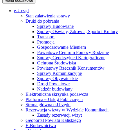
Menu dodatkowe
e-Urząd
Stan załatwienia sprawy
Druki do pobrania
Sprawy Budowlane
Sprawy Oświaty, Zdrowia, Sportu i Kultury
Transport
Promocja
Gospodarowanie Mieniem
Powiatowe Centrum Pomocy Rodzinie
Sprawy Geodezyjne i Kartograficzne
Ochrona Środowiska
Powiatowy Rzecznik Konsumentów
Sprawy Komunikacyjne
Sprawy Obywatelskie
Drogi Powiatowe
Nadzór budowlany
Elektroniczna skrzynka podawcza
Platforma e-Usług Publicznych
Strona główna e-Urzędu
Rezerwacja wizyty w Wydziale Komunikacji
Zasady rezerwacji wizyt
Geoportal Powiatu Kaliskiego
E-Budownictwo