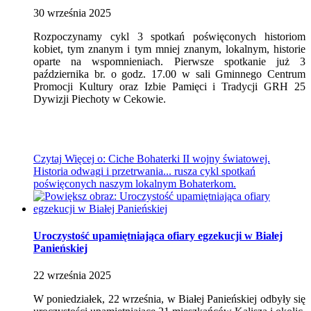
30
września
2025
Rozpoczynamy cykl 3 spotkań poświęconych historiom
kobiet, tym znanym i tym mniej znanym, lokalnym, historie
oparte na wspomnieniach. Pierwsze spotkanie już 3
października br. o godz. 17.00 w sali
Gminnego Centrum
Promocji Kultury
oraz Izbie Pamięci i Tradycji GRH 25
Dywizji Piechoty w Cekowie.
Czytaj
Więcej
o: Ciche Bohaterki II wojny światowej.
Historia odwagi i przetrwania... rusza cykl spotkań
poświęconych naszym lokalnym Bohaterkom.
Uroczystość upamiętniająca ofiary egzekucji w Białej
Panieńskiej
22
września
2025
W poniedziałek, 22 września, w Białej Panieńskiej odbyły się