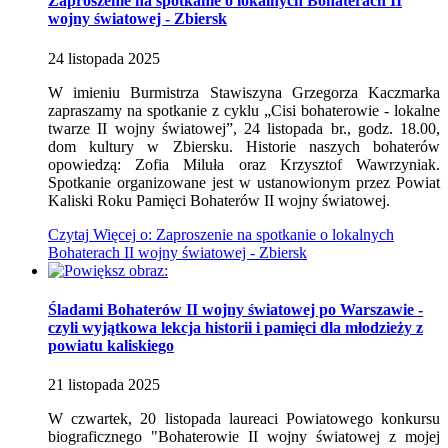
Zaproszenie na spotkanie o lokalnych Bohaterach II
wojny światowej - Zbiersk
24
listopada
2025
W imieniu Burmistrza Stawiszyna Grzegorza Kaczmarka
zapraszamy na spotkanie z cyklu „Cisi bohaterowie - lokalne
twarze II wojny światowej”, 24 listopada br., godz. 18.00,
dom kultury w Zbiersku. Historie naszych bohaterów
opowiedzą: Zofia Miluła oraz Krzysztof Wawrzyniak.
Spotkanie organizowane jest w ustanowionym przez Powiat
Kaliski Roku Pamięci Bohaterów II wojny światowej.
Czytaj
Więcej
o: Zaproszenie na spotkanie o lokalnych
Bohaterach II wojny światowej - Zbiersk
Śladami Bohaterów II wojny światowej po Warszawie -
czyli wyjątkowa lekcja historii i pamięci dla młodzieży z
powiatu kaliskiego
21
listopada
2025
W czwartek, 20 listopada laureaci Powiatowego konkursu
biograficznego "Bohaterowie II wojny światowej z mojej