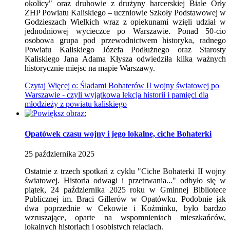
okolicy" oraz druhowie z drużyny harcerskiej Białe Orły
ZHP Powiatu Kaliskiego – uczniowie Szkoły Podstawowej w
Godzieszach Wielkich wraz z opiekunami wzięli udział w
jednodniowej wycieczce po Warszawie. Ponad 50-cio
osobowa grupa pod przewodnictwem historyka, radnego
Powiatu Kaliskiego Józefa Podłużnego oraz Starosty
Kaliskiego Jana Adama Kłysza odwiedziła kilka ważnych
historycznie miejsc na mapie Warszawy.
Czytaj
Więcej
o: Śladami Bohaterów II wojny światowej po
Warszawie - czyli wyjątkowa lekcja historii i pamięci dla
młodzieży z powiatu kaliskiego
Opatówek czasu wojny i jego lokalne, ciche Bohaterki
25
października
2025
Ostatnie z trzech spotkań z cyklu "Ciche Bohaterki II wojny
światowej. Historia odwagi i przetrwania..." odbyło się w
piątek, 24 października 2025 roku w Gminnej Bibliotece
Publicznej im. Braci Gillerów w Opatówku. Podobnie jak
dwa poprzednie w Cekowie i Koźminku, było bardzo
wzruszające, oparte na wspomnieniach mieszkańców,
lokalnych historiach i osobistych relacjach.