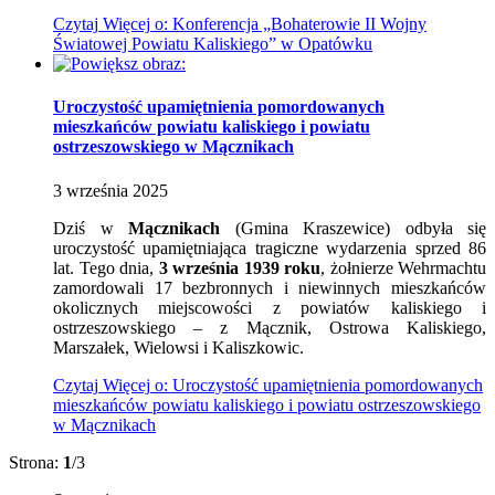
Czytaj
Więcej
o: Konferencja „Bohaterowie II Wojny
Światowej Powiatu Kaliskiego” w Opatówku
Uroczystość upamiętnienia pomordowanych
mieszkańców powiatu kaliskiego i powiatu
ostrzeszowskiego w Mącznikach
3
września
2025
Dziś w
Mącznikach
(Gmina Kraszewice) odbyła się
uroczystość upamiętniająca tragiczne wydarzenia sprzed 86
lat. Tego dnia,
3 września 1939 roku
, żołnierze Wehrmachtu
zamordowali 17 bezbronnych i niewinnych mieszkańców
okolicznych miejscowości z powiatów kaliskiego i
ostrzeszowskiego – z Mącznik, Ostrowa Kaliskiego,
Marszałek, Wielowsi i Kaliszkowic.
Czytaj
Więcej
o: Uroczystość upamiętnienia pomordowanych
mieszkańców powiatu kaliskiego i powiatu ostrzeszowskiego
w Mącznikach
Strona:
1
/3