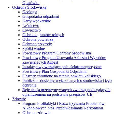
Opatówku
Ochrona Środowiska
Geologia
Gospodarka odpadami
Karty wędkarskie
Leśnictwo
Łowiectwo
Ochrona gruntów rolnych
Ochrona powietrza
Ochrona przyrody
Spółki wodne
Powiatowy Program Ochrony Środowiska
Powiatowy Program Usuwania Azbestu i Wyrobów
Zawierających Azbest
Instalacje wytwarzające pole elektromagnetyczne
Powiatowy Plan Gospodarki Odpadami
Obszary chronione na terenie powiatu kaliskiego
Publicznie dostępny wykaz danych o środowisku i jego
ochronie
Rejestracja przetrzymywanych zwierząt podlegających
ograniczeniom na podstawie przepisów UE
Zdrowie
Program Profilaktyki i Rozwiązywania Problemów
Alkoholowych oraz Przeciwdziałania Narkomanii
Ochrona zdrowia