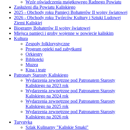
Wzór oświadczenia majątkowego Radnego Powiatu
Zasłużeni dla Powiatu Kaliskiego
2025 - Obchody roku Pamięci Bohaterów II wojny światowej
2026 - Obchody roku Twórców Kultury i Sztuki Ludowej
Ziemi Kaliskiej
Biogramy Bohaterów II wojny światowej
Miejsca pamięci i groby wojenne w powiecie kaliskim
Kultura
Zespoły folklorystyczne
Program opieki nad zabytkami
Orkiestry
Biblioteki
Muzea
Kina i teatr
Patronaty Starosty Kaliskiego
Wydarzenia zewnętrzne pod Patronatem Starosty
Kaliskiego na 2023 rok
Wydarzenia zewnętrzne pod Patronatem Starosty
Kaliskiego na 2024 rok
Wydarzenia zewnętrzne pod Patronatem Starosty
Kaliskiego na 2025 rok
Wydarzenia zewnętrzne pod Patronatem Starosty
Kaliskiego na 2026 rok
Turystyka
Szlak Kulinarny "Kaliskie Smaki"