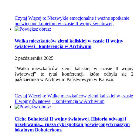
Czytaj
Więcej
o: Niezwykle emocjonalne i ważne spotkanie
poświęcone kobietom w czasie II wojny światowej.
Walka mieszkańców ziemi kaliskiej w czasie II wojny
światowej - konferencja w Archiwum
2
października
2025
"Walka mieszkańców ziemi kaliskiej w czasie II wojny
światowej" to tytuł konferencji, która odbyła się 2
października w Archiwum Państwowym w Kaliszu.
Czytaj
Więcej
o: Walka mieszkańców ziemi kaliskiej w czasie
II wojny światowej - konferencja w Archiwum
Ciche Bohaterki II wojny światowej. Historia odwagi i
przetrwania... rusza cykl spotkań poświęconych naszym
lokalnym Bohaterkom.