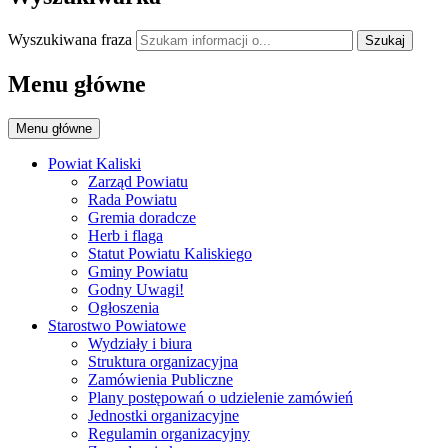
Wyszukiwana fraza
Szukaj
Menu główne
Menu główne
Powiat Kaliski
Zarząd Powiatu
Rada Powiatu
Gremia doradcze
Herb i flaga
Statut Powiatu Kaliskiego
Gminy Powiatu
Godny Uwagi!
Ogłoszenia
Starostwo Powiatowe
Wydziały i biura
Struktura organizacyjna
Zamówienia Publiczne
Plany postępowań o udzielenie zamówień
Jednostki organizacyjne
Regulamin organizacyjny