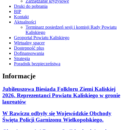
Zarządzanie kryzysowe
Druki do pobrania
BIP
Kontakt
Aktualności
Terminarz posiedzeń sesji i komisji Rady Powiatu
Kaliskiego
Geoportal Powiatu Kaliskiego
Wirtualny spacer
Dostępność plus
Dofinansowania
Strategia
Poradnik bezpieczeństwa
Informacje
Jubileuszowa Biesiada Folkloru Ziemi Kaliskiej
2026. Reprezentanci Powiatu Kaliskiego w gronie
laureatów
W Rawiczu odbyły się Wojewódzkie Obchody
Święta Policji Garnizonu Wielkopolskiego.