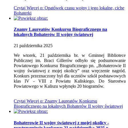
Czytaj
Więcej
o: Opatówek czasu wojny i jego lokalne, ciche
Bohaterki
Znamy Laureatów Konkursu Biograficznego na
lokalnych Bohaterów II wojny światowej
21
października
2025
We wtorek, 21 października br. w Gminnej Bibliotece
Publicznej im. Braci Gillerów odbyło się podsumowanie
Powiatowego Konkursu Biograficznego pn. „Bohaterowie II
wojny światowej z mojej okolicy” oraz wręczenie nagród.
Konkurs przeznaczony był dla uczniów szkół podstawowych
klas IV - VIII z Powiatu Kaliskiego. Do Starostwa
Powiatowego w Kaliszu wpłynęło 20 biogramów.
Czytaj
Więcej
o: Znamy Laureatów Konkursu
Biograficznego na lokalnych Bohaterów II wojny światowej
Bohaterowie II wojny światowej z mojej okolicy -
rozstrzygnięcie konkursu 21 października 2025 r.