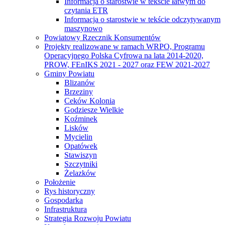
Informacja o starostwie w tekście łatwym do
czytania ETR
Informacja o starostwie w tekście odczytywanym
maszynowo
Powiatowy Rzecznik Konsumentów
Projekty realizowane w ramach WRPO, Programu
Operacyjnego Polska Cyfrowa na lata 2014-2020,
PROW, FEnIKS 2021 - 2027 oraz FEW 2021-2027
Gminy Powiatu
Blizanów
Brzeziny
Ceków Kolonia
Godziesze Wielkie
Koźminek
Lisków
Mycielin
Opatówek
Stawiszyn
Szczytniki
Żelazków
Położenie
Rys historyczny
Gospodarka
Infrastruktura
Strategia Rozwoju Powiatu