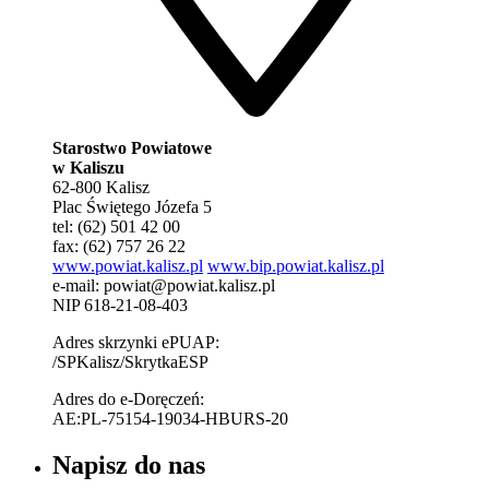
Starostwo Powiatowe
w Kaliszu
62-800 Kalisz
Plac Świętego Józefa 5
tel: (62) 501 42 00
fax: (62) 757 26 22
www.powiat.kalisz.pl
www.bip.powiat.kalisz.pl
e-mail:
powiat@powiat.kalisz.pl
NIP 618-21-08-403
Adres skrzynki ePUAP:
/SPKalisz/SkrytkaESP
Adres do e-Doręczeń:
AE:PL-75154-19034-HBURS-20
Napisz do nas