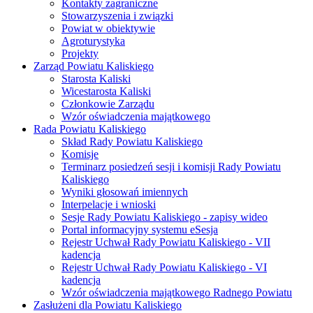
Kontakty zagraniczne
Stowarzyszenia i związki
Powiat w obiektywie
Agroturystyka
Projekty
Zarząd Powiatu Kaliskiego
Starosta Kaliski
Wicestarosta Kaliski
Członkowie Zarządu
Wzór oświadczenia majątkowego
Rada Powiatu Kaliskiego
Skład Rady Powiatu Kaliskiego
Komisje
Terminarz posiedzeń sesji i komisji Rady Powiatu
Kaliskiego
Wyniki głosowań imiennych
Interpelacje i wnioski
Sesje Rady Powiatu Kaliskiego - zapisy wideo
Portal informacyjny systemu eSesja
Rejestr Uchwał Rady Powiatu Kaliskiego - VII
kadencja
Rejestr Uchwał Rady Powiatu Kaliskiego - VI
kadencja
Wzór oświadczenia majątkowego Radnego Powiatu
Zasłużeni dla Powiatu Kaliskiego