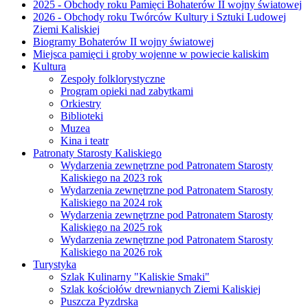
2025 - Obchody roku Pamięci Bohaterów II wojny światowej
2026 - Obchody roku Twórców Kultury i Sztuki Ludowej
Ziemi Kaliskiej
Biogramy Bohaterów II wojny światowej
Miejsca pamięci i groby wojenne w powiecie kaliskim
Kultura
Zespoły folklorystyczne
Program opieki nad zabytkami
Orkiestry
Biblioteki
Muzea
Kina i teatr
Patronaty Starosty Kaliskiego
Wydarzenia zewnętrzne pod Patronatem Starosty
Kaliskiego na 2023 rok
Wydarzenia zewnętrzne pod Patronatem Starosty
Kaliskiego na 2024 rok
Wydarzenia zewnętrzne pod Patronatem Starosty
Kaliskiego na 2025 rok
Wydarzenia zewnętrzne pod Patronatem Starosty
Kaliskiego na 2026 rok
Turystyka
Szlak Kulinarny "Kaliskie Smaki"
Szlak kościołów drewnianych Ziemi Kaliskiej
Puszcza Pyzdrska