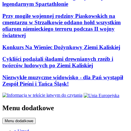
legendarnym Spartathlonie
Przy mogile wojennej rodziny Piaskowskich na
cmentarzu w Strzałkowie oddano hołd wszystkim
ofiarom niemieckiego terroru podczas II wojny
światowej
Konkurs Na Wieniec Dożynkowy Ziemi Kaliskiej
Cykliści podążali śladami drewnianych rzeźb i
twórców ludowych po Ziemi Kaliskiej
Niezwykłe muzyczne widowisko - dla Pań wystąpił
Zespół Pieśni i Tańca Śląsk!
Menu dodatkowe
Menu dodatkowe