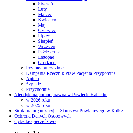
Styczeń
Luty
Marzec
Kwiecień
Maj
Czerwiec
Lipiec
Sierpień
Wrzesień
Październik
Listopad
Grudzień
Przemoc w rodzinie
Kampania Rzecznik Praw Pacjenta Przypomina
Apteki
Szpitale
Przychodnie
Nieodpłatna pomoc prawna w Powiecie Kaliskim
w 2026 roku
w 2025 roku
Struktura organizacyjna Starostwa Powiatowego w Kaliszu
Ochrona Danych Osobowych
Cyberbezpieczeństwo