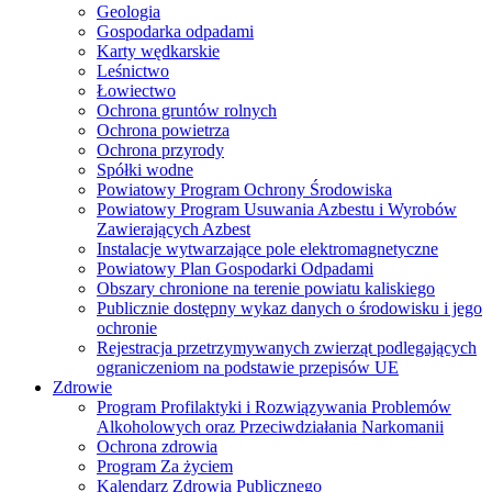
Geologia
Gospodarka odpadami
Karty wędkarskie
Leśnictwo
Łowiectwo
Ochrona gruntów rolnych
Ochrona powietrza
Ochrona przyrody
Spółki wodne
Powiatowy Program Ochrony Środowiska
Powiatowy Program Usuwania Azbestu i Wyrobów
Zawierających Azbest
Instalacje wytwarzające pole elektromagnetyczne
Powiatowy Plan Gospodarki Odpadami
Obszary chronione na terenie powiatu kaliskiego
Publicznie dostępny wykaz danych o środowisku i jego
ochronie
Rejestracja przetrzymywanych zwierząt podlegających
ograniczeniom na podstawie przepisów UE
Zdrowie
Program Profilaktyki i Rozwiązywania Problemów
Alkoholowych oraz Przeciwdziałania Narkomanii
Ochrona zdrowia
Program Za życiem
Kalendarz Zdrowia Publicznego