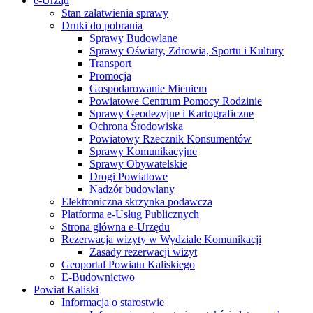
e-Urząd
Stan załatwienia sprawy
Druki do pobrania
Sprawy Budowlane
Sprawy Oświaty, Zdrowia, Sportu i Kultury
Transport
Promocja
Gospodarowanie Mieniem
Powiatowe Centrum Pomocy Rodzinie
Sprawy Geodezyjne i Kartograficzne
Ochrona Środowiska
Powiatowy Rzecznik Konsumentów
Sprawy Komunikacyjne
Sprawy Obywatelskie
Drogi Powiatowe
Nadzór budowlany
Elektroniczna skrzynka podawcza
Platforma e-Usług Publicznych
Strona główna e-Urzędu
Rezerwacja wizyty w Wydziale Komunikacji
Zasady rezerwacji wizyt
Geoportal Powiatu Kaliskiego
E-Budownictwo
Powiat Kaliski
Informacja o starostwie