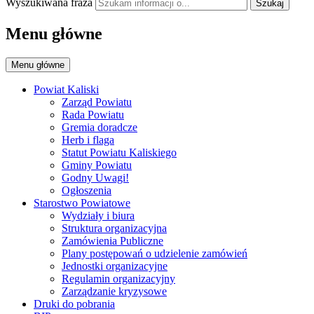
Wyszukiwana fraza
Szukaj
Menu główne
Menu główne
Powiat Kaliski
Zarząd Powiatu
Rada Powiatu
Gremia doradcze
Herb i flaga
Statut Powiatu Kaliskiego
Gminy Powiatu
Godny Uwagi!
Ogłoszenia
Starostwo Powiatowe
Wydziały i biura
Struktura organizacyjna
Zamówienia Publiczne
Plany postępowań o udzielenie zamówień
Jednostki organizacyjne
Regulamin organizacyjny
Zarządzanie kryzysowe
Druki do pobrania