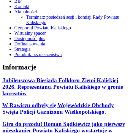
BIP
Kontakt
Aktualności
Terminarz posiedzeń sesji i komisji Rady Powiatu
Kaliskiego
Geoportal Powiatu Kaliskiego
Wirtualny spacer
Dostępność plus
Dofinansowania
Strategia
Poradnik bezpieczeństwa
Informacje
Jubileuszowa Biesiada Folkloru Ziemi Kaliskiej
2026. Reprezentanci Powiatu Kaliskiego w gronie
laureatów
W Rawiczu odbyły się Wojewódzkie Obchody
Święta Policji Garnizonu Wielkopolskiego.
Gira do przodu! Roman Sądkiewicz jako pierwszy
mieszkaniec Powiatu Kaliskiego wystartuje w