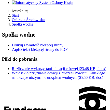
Jesteś tutaj
Start
Ochrona Środowiska
Spółki wodne
Spółki wodne
Drukuj zawartość bieżącej strony
Zapisz tekst bieżącej strony do PDF
Pliki do pobrania
Rozliczenie wykorzystania dotacji celowej
(23.48 KB, docx)
Wniosek o przyznanie dotacji z budżetu Powiatu Kaliskiego
na bieżące utrzymanie urządzeń wodnych
(65.50 KB, doc)