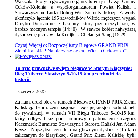
Walczaka, których głównym organizatorem jest Urząd Gminy
Ceków-Kolonia, a współorganizatorem Powiat Kaliski i
Stowarzyszenie Ludzi Dobrej Woli Ziemi Kaliskiej. Zawody
ukończyło łącznie 195 zawodników Wśród mężczyzn wygrał
Dmytro Didovodiuk z Ukrainy, który przemierzył trasę w
bardzo mocnym tempie (14:48) . W stawce kobiet najwyższą
dyspozycję przejawiała Kenijka - Chelangat Sang (16:29.
Czytaj
Więcej
o: Rozpoczęliśmy Biegowe GRAND PRIX
Ziemi Kaliskiej! Na pierwszy ogień "Wiosna Cekowska"!
To było prawdziwe święto biegowe w Starym Kiączynie!
Bieg Tribecco Stawiszyn 5-10-15 km przechodzi do
historii!
1
czerwca
2025
Za nami drugi bieg w ramach Biegowe GRAND PRIX Ziemi
Kaliskiej. Tym razem pasjonaci tego pięknego sportu stanęli
do rywalizacji w ramach VII Biegu Tribecco 5-10-15 km,
który odbywał się pod honorowym patronatem Grzegorz
Kaczmarek Burmistrz Stawiszyna i Starosta Kaliski Jan Adam
Kłysz. Najszybsi tego dnia na głównym dystansie (15 km)
zaliczanym do klasyfikacji Grand Prix Ziemi Kaliskiej byli: