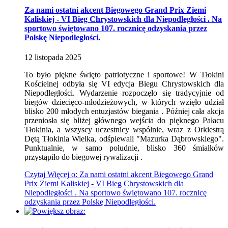
Za nami ostatni akcent Biegowego Grand Prix Ziemi
Kaliskiej - VI Bieg Chrystowskich dla Niepodległości . Na
sportowo świętowano 107. rocznicę odzyskania przez
Polskę Niepodległości.
12
listopada
2025
To było piękne święto patriotyczne i sportowe! W Tłokini
Kościelnej odbyła się VI edycja Biegu Chrystowskich dla
Niepodległości. Wydarzenie rozpoczęło się tradycyjnie od
biegów dziecięco-młodzieżowych, w których wzięło udział
blisko 200 młodych entuzjastów biegania . Później cała akcja
przeniosła się bliżej głównego wejścia do pięknego Pałacu
Tłokinia, a wszyscy uczestnicy wspólnie, wraz z Orkiestrą
Dętą Tłokinia Wielka, odśpiewali "Mazurka Dąbrowskiego".
Punktualnie, w samo południe, blisko 360 śmiałków
przystąpiło do biegowej rywalizacji .
Czytaj
Więcej
o: Za nami ostatni akcent Biegowego Grand
Prix Ziemi Kaliskiej - VI Bieg Chrystowskich dla
Niepodległości . Na sportowo świętowano 107. rocznicę
odzyskania przez Polskę Niepodległości.