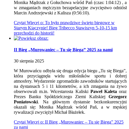
Monika Mądrzak z Gołuchowa wśród Pań (czas: 1:04:12) , a
w zmaganiach mężczyzn bezapelacyjne zwycięstwo odniósł
Marcin Andrzejewski z Kalisza (0:56:10).
Czytaj
Więcej
o: To było prawdziwe święto biegowe w
Starym Kiączynie! Bieg Tribecco Stawiszyn 5-10-15 km
przechodzi do historii!
II Bieg „Murowaniec – Tu się Biega” 2025 za nami
30
sierpnia
2025
W Murowańcu odbyła się druga edycja biegu „Tu się Biega”,
która przyciągnęła wielu miłośników sportu i dobrej
atmosfery. Wydarzenie zgromadziło zawodników startujących
na dystansach 5 i 11 kilometrów, a ich zmagania na żywo
obserwowali m.in. Wicestarosta Kaliski
Paweł Kaleta
oraz
Prezes Banku Spółdzielczego Ziemi Kaliskiej
Grzegorz
Poniatowski
. Na głównym dystansie bezkonkurencyjni
okazali się: Monika Mądrzak wśród Pań, a w męskiej
rywalizacji zwyciężył Michał Błażełek.
Czytaj
Więcej
o: II Bieg „Murowaniec – Tu się Biega” 2025
za nami