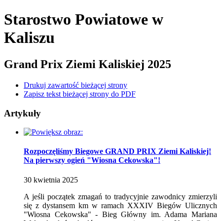
Starostwo Powiatowe
w
Kaliszu
Grand Prix Ziemi Kaliskiej 2025
Drukuj zawartość bieżącej strony
Zapisz tekst bieżącej strony do PDF
Artykuły
Rozpoczęliśmy Biegowe GRAND PRIX Ziemi Kaliskiej!
Na pierwszy ogień "Wiosna Cekowska"!
30
kwietnia
2025
A jeśli początek zmagań to tradycyjnie zawodnicy zmierzyli
się z dystansem km w ramach XXXIV Biegów Ulicznych
"Wiosna Cekowska" - Bieg Główny im. Adama Mariana