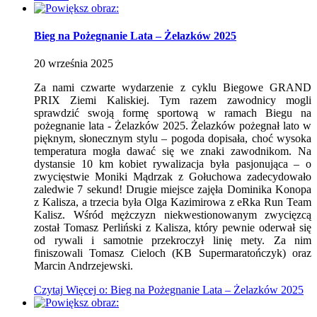
Bieg na Pożegnanie Lata – Żelazków 2025
20
września
2025
Za nami czwarte wydarzenie z cyklu Biegowe GRAND
PRIX Ziemi Kaliskiej. Tym razem zawodnicy mogli
sprawdzić swoją formę sportową w ramach Biegu na
pożegnanie lata - Żelazków 2025. Żelazków pożegnał lato w
pięknym, słonecznym stylu – pogoda dopisała, choć wysoka
temperatura mogła dawać się we znaki zawodnikom. Na
dystansie 10 km kobiet rywalizacja była pasjonująca – o
zwycięstwie Moniki Mądrzak z Gołuchowa zadecydowało
zaledwie 7 sekund! Drugie miejsce zajęła Dominika Konopa
z Kalisza, a trzecia była Olga Kazimirowa z eRka Run Team
Kalisz. Wśród mężczyzn niekwestionowanym zwycięzcą
został Tomasz Perliński z Kalisza, który pewnie oderwał się
od rywali i samotnie przekroczył linię mety. Za nim
finiszowali Tomasz Cieloch (KB Supermaratończyk) oraz
Marcin Andrzejewski.
Czytaj
Więcej
o: Bieg na Pożegnanie Lata – Żelazków 2025